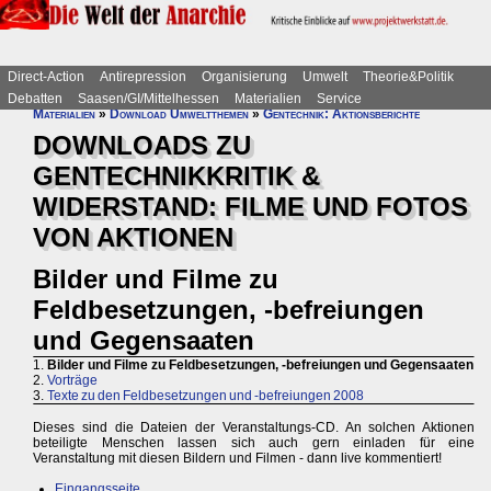
Direct-Action
Antirepression
Organisierung
Umwelt
Theorie&Politik
Debatten
Saasen/GI/Mittelhessen
Materialien
Service
Materialien
»
Download Umweltthemen
»
Gentechnik: Aktionsberichte
DOWNLOADS ZU
GENTECHNIKKRITIK &
WIDERSTAND: FILME UND FOTOS
VON AKTIONEN
Bilder und Filme zu
Feldbesetzungen, -befreiungen
und Gegensaaten
1.
Bilder und Filme zu Feldbesetzungen, -befreiungen und Gegensaaten
2.
Vorträge
3.
Texte zu den Feldbesetzungen und -befreiungen 2008
Dieses sind die Dateien der Veranstaltungs-CD. An solchen Aktionen
beteiligte Menschen lassen sich auch gern einladen für eine
Veranstaltung mit diesen Bildern und Filmen - dann live kommentiert!
Eingangsseite