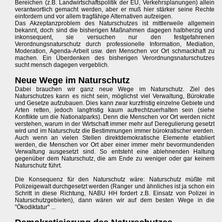
Bereichen (z.B. Landwirtschaftspolitik der EU, Verkehrsplanungen) allein
verantwortlich gemacht werden, aber er muß hier stärker seine Rechte
einfordern und vor allem tragfähige Alternativen aufzeigen.
Das Akzeptanzproblem des Naturschutzes ist mittlerweile allgemein
bekannt, doch sind die bisherigen Maßnahmen dagegen halbherzig und
inkonsequent, sie versuchen nur den festgefahrenen
Verordnungsnaturschutz durch professionelle Information, Mediation,
Moderation, Agenda-Arbeit usw. den Menschen vor Ort schmackhaft zu
machen. Ein Überdenken des bisherigen Verordnungsnaturschutzes
sucht mensch dagegen vergeblich.
Neue Wege im Naturschutz
Dabei brauchen wir ganz neue Wege im Naturschutz. Ziel des
Naturschutzes kann es nicht sein, möglichst viel Verwaltung, Bürokratie
und Gesetze aufzubauen. Dies kann zwar kurzfristig einzelne Gebiete und
Arten retten, jedoch langfristig kaum aufrechtzuerhalten sein (siehe
Konflikte um die Nationalparks). Denn die Menschen vor Ort werden nicht
verstehen, warum in der Wirtschaft immer mehr auf Deregulierung gesetzt
wird und im Naturschutz die Bestimmungen immer bürokratischer werden.
Auch wenn an vielen Stellen direktdemokratische Elemente etabliert
werden, die Menschen vor Ort aber einer immer mehr bevormundenden
Verwaltung ausgesetzt sind. So entsteht eine ablehnenden Haltung
gegenüber dem Naturschutz, die am Ende zu weniger oder gar keinem
Naturschutz führt.
Die Konsequenz für den Naturschutz wäre: Naturschutz müßte mit
Polizeigewalt durchgesetzt werden (Ranger und ähnliches ist ja schon ein
Schritt in diese Richtung, NABU HH fordert z.B. Einsatz von Polizei in
Naturschutzgebieten), dann wären wir auf dem besten Wege in die
"Ökodiktatur" ...