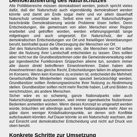
Demokratisierung des Naturschutzes
Alle Politikbereiche müssen demokatisiert werden, jedoch spricht vieles
dafür, daß der Naturschutz auch eigenständig demokratisiert werden
könnte und damit am Ende sogar mehr und vor allem dauerhaft
Naturschutz umsetzbar wäre. Selbst eine rein auf Naturschutzfragen
beschränkte Demokratisierung würde Probleme lösen helfen. Denn
Entscheidungen, die gemeinsam von allen Menschen einer Region
erarbeitet und getroffen worden, werden erfahrungsgemäß lange
mitgetragen und auch umgesetzt. Ein Naturschutz, der auf
demokratischen Entscheidungen vor Ort und freiwilligen Vereinbarungen
beruht, beinhaltet quasi die Überzeugung der Menschen vor Ort.
Ziel des Naturschutzes sollte es also sein, die Menschen vor Ort selber
über die Nutzung ihrer Landschaft entscheiden zu lassen. Dies sollten
aber nicht nur die GrundbesitzerInnen oder die Gemeindeverwaltung oder
gar irgendwelche Funktionären Grüppchen alleine tun, sondern immer
alle davon direkt betroffenen EinwohnerInnen. Dabei haben alle
AnwohnerInnen das gleiche Recht, Entscheidungen fallen im allgemeinen
im Konsens. Wenn kein Konsens zu erzielen ist, entscheidet die Mehrheit.
Gesellschaftliche Minderheiten müssen speziell berücksichtigt werden.
Grundbesitzer sollten Änderungswünsche Ihrer Nutzung zu Abstimmung
stellen. Grundbesitzer sollten nicht mehr Rechte haben, Luft und Böden zu
verschmutzen, als andere Menschen.
Sicher wäre es so schwierig, ganze Nationalparks oder auch
Naturschutzgebiete auszuweisen, weil immer irgendwelche NutzerInnen
Bedenken anmelden würden. Wenn dieses Konzept so umgesetzt werden
würde, bräuchten wir allerdings auch keine Nationalparke mehr. Aber es
gäbe dann weniger Kristallisationspunkte, an denen sich Konflikte
aufschaukeln könnten. Auf Dauer könnte so ein Naturschutz wachsen, der
auf Einsicht und demokratischer Entscheidung und nicht auf Druck von
oben beruht.
Konkrete Schritte zur Umsetzung