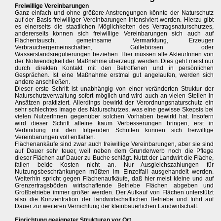
Freiwillige Vereinbarungen
Ganz einfach und ohne größere Anstrengungen könnte der Naturschutz
auf der Basis freiwilliger Vereinbarungen intensiviert werden. Hierzu gibt
es einerseits die staatlichen Möglichkeiten des Vertragsnaturschutzes,
andererseits können sich freiwillige Vereinbarungen sich auch auf
Flächentausch, gemeinsame Vermarktung, Erzeuger
Verbrauchergemeinschaften, Güllebörsen oder
Wasserstandsregulierungen beziehen. Hier müssen alle AkteurInnen von
der Notwendigkeit der Maßnahme überzeugt werden. Dies geht meist nur
durch direkten Kontakt mit den Betroffenen und in persönlichen
Gesprächen. Ist eine Maßnahme erstmal gut angelaufen, werden sich
andere anschließen.
Dieser erste Schritt ist unabhängig von einer veränderten Struktur der
Naturschutzverwaltung sofort möglich und wird auch an vielen Stellen in
Ansätzen praktiziert. Allerdings bewirkt der Verordnungsnaturschutz ein
sehr schlechtes Image des Naturschutzes, was eine gewisse Skepsis bei
vielen NutzerInnen gegenüber solchen Vorhaben bewirkt hat. Insofern
wird dieser Schritt alleine kaum Verbesserungen bringen, erst in
Verbindung mit den folgenden Schritten können sich freiwillige
Vereinbarungen voll entfalten.
Flächenankäufe sind zwar auch freiwillige Vereinbarungen, aber sie sind
auf Dauer sehr teuer, weil neben dem Grunderwerb noch die Pflege
dieser Flächen auf Dauer zu Buche schlägt. Nutzt der Landwirt die Fläche,
fallen beide Kosten nicht an. Nur Ausgleichszahlungen für
Nutzungsbeschränkungen müßten im Einzelfall ausgehandelt werden.
Weiterhin spricht gegen Flächenaufkäufe, daß hier meist kleine und auf
Grenzertragsböden wirtschaftende Betriebe Flächen abgeben und
Großbetriebe immer größer werden. Der Aufkauf von Flächen unterstützt
also die Konzentration der landwirtschaftlichen Betriebe und führt auf
Dauer zur weiteren Vernichtung der kleinbäuerlichen Landwirtschaft.
Einrichtung geeigneter Strukturen vor Ort