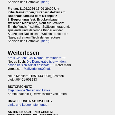
Speisen und Getränke.
[mehr]
Freitag, 11.09.2026 17:00-20:00 Uhr
in/bei Reiskirchen, Burkhardsfelden am
Backhaus und auf dem Kirchplatz
8. Begegnungsfest: Brücken bauen
zwischen Menschen, nicht für Straßen!
Ein (hoffentlich) schöner Spätsommerabend,
spielende und kletternde Kinder auf der
Straße, der Duft frischer Waffeln erreicht die
Nase, auf einem Tisch stehen leckere
Speisen und Getränke.
[mehr]
Weiterlesen
Kreis Gießen: B49-Neubau verhindern
++
Neues Buch:
Die Demokratie überwinden,
bevor sie sich selbst abschafft
++ Nichts mehr
verpassen:
Mailverteiler&Chats
Neue Mobilnr.: 015511439808), Festnetz
bleibt 06401-903283
BIOTOPSCHUTZ
Ergänzende Seiten und Links
Kommunalpolitik, Umweltschutz von unten
UMWELT UND NATURSCHUTZ
Links und Leseempfehlungen
AKTENEINSICHT PER GESETZ