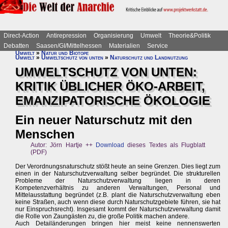
Direct-Action
Antirepression
Organisierung
Umwelt
Theorie&Politik
Debatten
Saasen/GI/Mittelhessen
Materialien
Service
Umwelt
»
Natur und Biotope
Umwelt
»
Umweltschutz von unten
»
Naturschutz und Landnutzung
UMWELTSCHUTZ VON UNTEN:
KRITIK ÜBLICHER ÖKO-ARBEIT,
EMANZIPATORISCHE ÖKOLOGIE
Ein neuer Naturschutz mit den
Menschen
Autor: Jörn Hartje ++
Download
dieses Textes als Flugblatt
(PDF)
Der Verordnungsnaturschutz stößt heute an seine Grenzen. Dies liegt zum
einen in der Naturschutzverwaltung selber begründet. Die strukturellen
Probleme der Naturschutzverwaltung liegen in deren
Kompetenzverhältnis zu anderen Verwaltungen, Personal und
Mittelausstattung begründet (z.B. plant die Naturschutzverwaltung eben
keine Straßen, auch wenn diese durch Naturschutzgebiete führen, sie hat
nur Einspruchsrecht). Insgesamt kommt der Naturschutzverwaltung damit
die Rolle von Zaungästen zu, die große Politik machen andere.
Auch Detailänderungen bringen hier meist keine nennenswerten