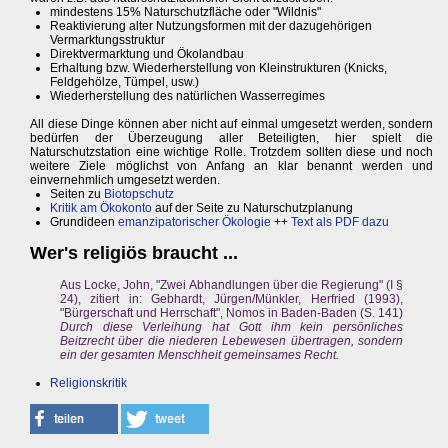
mindestens 15% Naturschutzfläche oder "Wildnis"
Reaktivierung alter Nutzungsformen mit der dazugehörigen
Vermarktungsstruktur
Direktvermarktung und Ökolandbau
Erhaltung bzw. Wiederherstellung von Kleinstrukturen (Knicks,
Feldgehölze, Tümpel, usw.)
Wiederherstellung des natürlichen Wasserregimes
All diese Dinge können aber nicht auf einmal umgesetzt werden, sondern
bedürfen der Überzeugung aller Beteiligten, hier spielt die
Naturschutzstation eine wichtige Rolle. Trotzdem sollten diese und noch
weitere Ziele möglichst von Anfang an klar benannt werden und
einvernehmlich umgesetzt werden.
Seiten zu
Biotopschutz
Kritik am Ökokonto
auf der Seite zu Naturschutzplanung
Grundideen
emanzipatorischer Ökologie
++
Text als PDF dazu
Wer's religiös braucht ...
Aus Locke, John, "Zwei Abhandlungen über die Regierung" (I §
24), zitiert in: Gebhardt, Jürgen/Münkler, Herfried (1993),
"Bürgerschaft und Herrschaft", Nomos in Baden-Baden (S. 141)
Durch diese Verleihung hat Gott ihm kein persönliches
Beitzrecht über die niederen Lebewesen übertragen, sondern
ein der gesamten Menschheit gemeinsames Recht.
Religionskritik