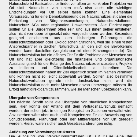
Naturschutz ist Basisarbeit, er findet vor allem an konkreten Projekten vor
Ort statt. Naturschutz von unten muß also auch alle wichtigen
Entscheidungen vor Ort selber fällen können. Eine elementare
Voraussetzung für eine Demokratisierung des Naturschutzes ist daher die
Einrichtung von Bürgerversammlungen, Naturschutzstationen,
Naturschutz AGs oder regionalen Umweltzentren. Alle Einrichtungen
sollten für alle BürgerInnen offen sein und aus ihnen selber entstehen,
also nicht von oben eingesetzt oder vorgeschrieben werden. Besonders
geeignet erscheinen aus den bisherigen Erfahrungen die
Naturschutzstationen oder Ökologischen Stationen, weil sie einen festen
Ansprechpartner in Sachen Naturschutz, an den sich die Bevölkerung
wenden kann, darstellen (vergleichbar mit einer Kirchengemeinde). Die
Naturschutzstation hat ein offenes Ohr für die Probleme der Menschen vor
Ort und hat aber gleichzeitig die finanzielle und organisatorische
Ausstattung, sich für die Belange des Naturschutzes einzusetzen, Projekte
zu initiieren und Öffentlichkeitsarbeit zu betreiben. Die
Naturschutzstationen haben ihr Ziel eigentlich schon im Namen verankert
und können nicht so leicht abgewählt werden. Sollten also bestimmte
Naturschutzvorhaben gerade nicht durchsetzbar sein, wird die
Naturschutzstation noch mehr Menschen davon überzeugen müssen. Ihr
Erfolg hängt direkt damit zusammen, wie sie Menschen überzeugen kann.
Übergabe von Kompetenzen
Der nächste Schritt sollte die Übergabe von staatlichen Kompetenzen
sein. Hier könnte der Anfang mit dem Vertragsnaturschutz gemacht
werden, der schon jetzt in einigen Biologischen Stationen verwaltet wird.
Anzustreben wäre aber auch, daß Kompetenzen für die Ausweisung von
Schutzgebieten, Planungen oder der Mittelvergabe vor Ort geregelt
werden. Hierzu wären sicher auch Gesetzesänderungen nötig.
Auflösung von Verwaltungsstrukturen
Die Auflösung von Verwaltungsstrukturen ist auf Dauer eine der