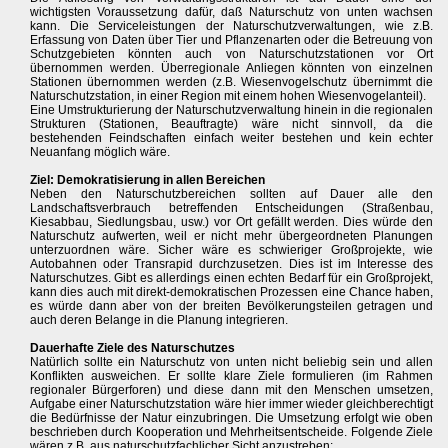
wichtigsten Voraussetzung dafür, daß Naturschutz von unten wachsen
kann. Die Serviceleistungen der Naturschutzverwaltungen, wie z.B.
Erfassung von Daten über Tier und Pflanzenarten oder die Betreuung von
Schutzgebieten könnten auch von Naturschutzstationen vor Ort
übernommen werden. Überregionale Anliegen könnten von einzelnen
Stationen übernommen werden (z.B. Wiesenvogelschutz übernimmt die
Naturschutzstation, in einer Region mit einem hohen Wiesenvogelanteil).
Eine Umstrukturierung der Naturschutzverwaltung hinein in die regionalen
Strukturen (Stationen, Beauftragte) wäre nicht sinnvoll, da die
bestehenden Feindschaften einfach weiter bestehen und kein echter
Neuanfang möglich wäre.
Ziel: Demokratisierung in allen Bereichen
Neben den Naturschutzbereichen sollten auf Dauer alle den
Landschaftsverbrauch betreffenden Entscheidungen (Straßenbau,
Kiesabbau, Siedlungsbau, usw.) vor Ort gefällt werden. Dies würde den
Naturschutz aufwerten, weil er nicht mehr übergeordneten Planungen
unterzuordnen wäre. Sicher wäre es schwieriger Großprojekte, wie
Autobahnen oder Transrapid durchzusetzen. Dies ist im Interesse des
Naturschutzes. Gibt es allerdings einen echten Bedarf für ein Großprojekt,
kann dies auch mit direkt-demokratischen Prozessen eine Chance haben,
es würde dann aber von der breiten Bevölkerungsteilen getragen und
auch deren Belange in die Planung integrieren.
Dauerhafte Ziele des Naturschutzes
Natürlich sollte ein Naturschutz von unten nicht beliebig sein und allen
Konflikten ausweichen. Er sollte klare Ziele formulieren (im Rahmen
regionaler Bürgerforen) und diese dann mit den Menschen umsetzen,
Aufgabe einer Naturschutzstation wäre hier immer wieder gleichberechtigt
die Bedürfnisse der Natur einzubringen. Die Umsetzung erfolgt wie oben
beschrieben durch Kooperation und Mehrheitsentscheide. Folgende Ziele
wären z.B. aus naturschutzfachlicher Sicht anzustreben: