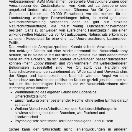
Verbesserungen. ABM Maßnahmen, personelle Umstrukturierungen oder
Verschiebung der Zuständigkeiten von Kreis auf Landesebene oder
umgekehrt ändern nichts an diesem Dilemma. Vor Ort (vor allem in
Gemeinden kleiner als 20.000 Einwohner), wo die meisten für die
Landnutzung wichtigen Entscheidungen fallen, ist meist gar keine
Naturschutzverwaltung vorhanden oder es gibt nur einzelne
Naturschutzbeauftragte, die meist wenig Durchsetzungsvermögen
besitzen. Ganz zu schweigen von ausreichend Finanzmitteln, um einen
wirkungsvollen Naturschutz vor Ort aufzubauen. Naturschutz erkommt so
zu einem Feigenblatt für eine eher auf Umweltzerstörung basierenden
Politik.
Das zweite ist ein Akzeptanzproblem. Konnte sich die Verwaltung noch in
den achtziger Jahren auf eine starke ehrenamtliche Naturschutzlobby
berufen, so ist sie heute fast auf sich allein gestellt. Sie stößt daher immer
mehr an ihre Grenzen, da sich andere Verwaltungen besser durchsetzen
können (mehr LobbyistInnen) und von vornherein mit weitreichenderen
Befugnissen ausgestattet sind. Vor Ort stößt das Handeln der
Naturschutzverwaltungen zunehmend auf Widerstand und Unverständnis
der Bürger und LandnutzerInnen. Natürlich wird die Angst vor dem
Naturschutz aus bestimmten politischen Kreisen gezielt geschürt, aber sie
hat auch ihre berechtigten Ursachen, die wir NaturschützerInnen nicht
leichtfertig abtun können:
Wertminderung des eigenen Grund und Bodens bei
Unterschutzstellung
Einschränkung bisher bestehender Rechte, ohne selber Einfluß darauf
zu haben
Weiterer Verlust von Arbeitsplätzen und Betriebsschließungen in
sowieso schon gebeutelten Branchen, wie Fischerei und
Landwirtschaft
Psychologisch: nicht mehr Herr über das eigene Land zu sein.
Sicher kann der Naturschutz nicht Fehlentwicklungen in anderen