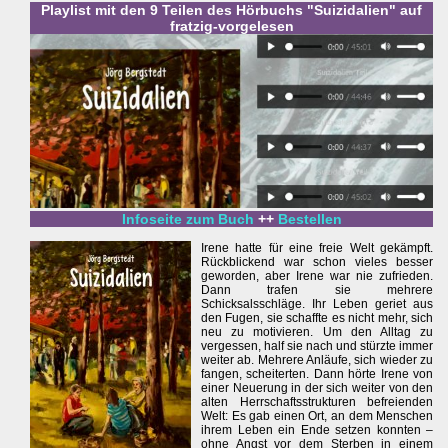
Playlist mit den 9 Teilen des Hörbuchs "Suizidalien" auf
fratzig-vorgelesen
Infoseite zum Buch
++
Bestellen
Irene hatte für eine freie Welt gekämpft.
Rückblickend war schon vieles besser
geworden, aber Irene war nie zufrieden.
Dann trafen sie mehrere
Schicksalsschläge. Ihr Leben geriet aus
den Fugen, sie schaffte es nicht mehr, sich
neu zu motivieren. Um den Alltag zu
vergessen, half sie nach und stürzte immer
weiter ab. Mehrere Anläufe, sich wieder zu
fangen, scheiterten. Dann hörte Irene von
einer Neuerung in der sich weiter von den
alten Herrschaftsstrukturen befreienden
Welt: Es gab einen Ort, an dem Menschen
ihrem Leben ein Ende setzen konnten –
ohne Angst vor dem Sterben in einem