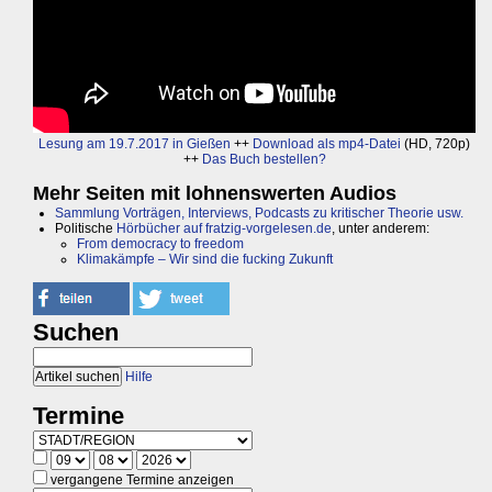
Lesung am 19.7.2017 in Gießen
++
Download als mp4-Datei
(HD, 720p)
++
Das Buch bestellen?
Mehr Seiten mit lohnenswerten Audios
Sammlung Vorträgen, Interviews, Podcasts zu kritischer Theorie usw.
Politische
Hörbücher auf fratzig-vorgelesen.de
, unter anderem:
From democracy to freedom
Klimakämpfe – Wir sind die fucking Zukunft
Suchen
Hilfe
Termine
vergangene Termine anzeigen