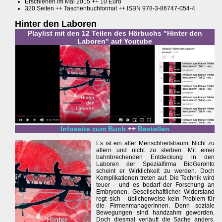
Erschienen im Mai 2015 ++ 10 Euro
320 Seiten ++ Taschenbuchformat ++ ISBN 978-3-86747-054-4
Hinter den Laboren
Playlist mit den 12 Teilen des Hörbuchs "Hinter den
Laboren" auf Youtube
Infoseite zum Buch
++
Bestellen
Es ist ein alter Menschheitstraum: Nicht zu
altern und nicht zu sterben. Mit einer
bahnbrechenden Entdeckung in den
Laboren der Spezialfirma BioGeronto
scheint er Wirklichkeit zu werden. Doch
Komplikationen treten auf. Die Technik wird
teuer - und es bedarf der Forschung an
Embryonen. Gesellschaftlicher Widerstand
regt sich - üblicherweise kein Problem für
die FirmenmanagerInnen. Denn soziale
Bewegungen sind handzahm geworden.
Doch diesmal verläuft die Sache anders.