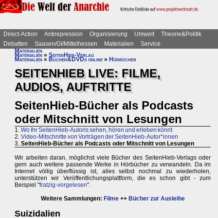
Direct-Action
Antirepression
Organisierung
Umwelt
Theorie&Politik
Debatten
Saasen/GI/Mittelhessen
Materialien
Service
Materialien
Materialien
»
SeitenHieb-Verlag
Materialien
»
Bücher&DVDs online
»
Hörbücher
SEITENHIEB LIVE: FILME,
AUDIOS, AUFTRITTE
SeitenHieb-Bücher als Podcasts
oder Mitschnitt von Lesungen
1.
Wo Ihr SeitenHieb-Autoris sehen, hören und erleben könnt
2.
Video-Mitschnitte von Vorträgen der SeitenHieb-Autor*innen
3.
SeitenHieb-Bücher als Podcasts oder Mitschnitt von Lesungen
Wir arbeiten daran, möglichst viele Bücher des SeitenHieb-Verlags oder
gern auch weitere passende Werke in Hörbücher zu verwandeln. Da im
Internet völlig überflüssig ist, alles selbst nochmal zu wiederholen,
unterstützen wir Veröffentlichungsplattform, die es schon gibt - zum
Beispiel "
fratzig-vorgelesen
".
Weitere Sammlungen:
Filme
++
Bücher zur Ausleihe
Suizidalien