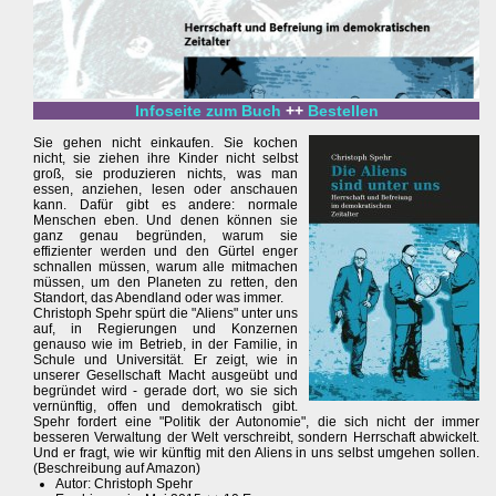
Infoseite zum Buch
++
Bestellen
Sie gehen nicht einkaufen. Sie kochen
nicht, sie ziehen ihre Kinder nicht selbst
groß, sie produzieren nichts, was man
essen, anziehen, lesen oder anschauen
kann. Dafür gibt es andere: normale
Menschen eben. Und denen können sie
ganz genau begründen, warum sie
effizienter werden und den Gürtel enger
schnallen müssen, warum alle mitmachen
müssen, um den Planeten zu retten, den
Standort, das Abendland oder was immer.
Christoph Spehr spürt die "Aliens" unter uns
auf, in Regierungen und Konzernen
genauso wie im Betrieb, in der Familie, in
Schule und Universität. Er zeigt, wie in
unserer Gesellschaft Macht ausgeübt und
begründet wird - gerade dort, wo sie sich
vernünftig, offen und demokratisch gibt.
Spehr fordert eine "Politik der Autonomie", die sich nicht der immer
besseren Verwaltung der Welt verschreibt, sondern Herrschaft abwickelt.
Und er fragt, wie wir künftig mit den Aliens in uns selbst umgehen sollen.
(Beschreibung auf Amazon)
Autor: Christoph Spehr