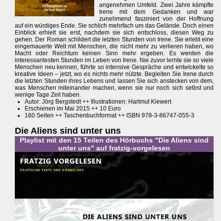
angenehmen Umfeld. Zwei Jahre kämpfte
Irene mit dem Gedanken und war
zunehmend fasziniert von der Hoffnung
auf ein würdiges Ende. Sie schlich mehrfach um das Gelände. Doch einen
Einblick erhielt sie erst, nachdem sie sich entschloss, diesen Weg zu
gehen. Der Roman schildert die letzten Stunden von Irene. Sie erlebt eine
eingemauerte Welt mit Menschen, die nicht mehr zu verlieren haben, wo
Macht oder Reichtum keinen Sinn mehr ergeben. Es werden die
interessantesten Stunden im Leben von Irene. Nie zuvor lernte sie so viele
Menschen neu kennen, führte so intensive Gespräche und entwickelte so
kreative Ideen – jetzt, wo es nichts mehr nützte. Begleiten Sie Irene durch
die letzten Stunden ihres Lebens und lassen Sie sich anstecken von dem,
was Menschen miteinander machen, wenn sie nur noch sich selbst und
wenige Tage Zeit haben.
Autor: Jörg Bergstedt ++ Illustrationen: Hartmut Kiewert
Erschienen im Mai 2015 ++ 10 Euro
160 Seiten ++ Taschenbuchformat ++ ISBN 978-3-86747-055-3
Die Aliens sind unter uns
Playlist mit den 15 Teilen des Hörbuchs "Die Aliens sind
unter uns" auf fratzig-vorgelesen