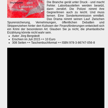
Die Branche gerät unter Druck - und macht
Fehler. Laborbaustellen werden besetzt,
dann zerstört. Die Polizei nimmt ihre
GegnerInnen auch zu leicht. Und muss
lernen. Eine Sonderkommission ermittelt.
Das Drama nimmt seinen Lauf. Zwischen
Spurensicherung, Vernehmungen, öffentlichen Debatten und
Strippenziehen hinter den Kulissen der Finanzförderungen entwickelt sich
ein Krimi der besonderen Art. Glauben Sie ja nicht, die phantastische
Erzählung könnte nicht wahr sein.
Autor: Jörg Bergstedt
Erschien im Juli 2015 ++ 10 Euro
308 Seiten ++ Taschenbuchformat ++ ISBN 978-3-86747-056-8