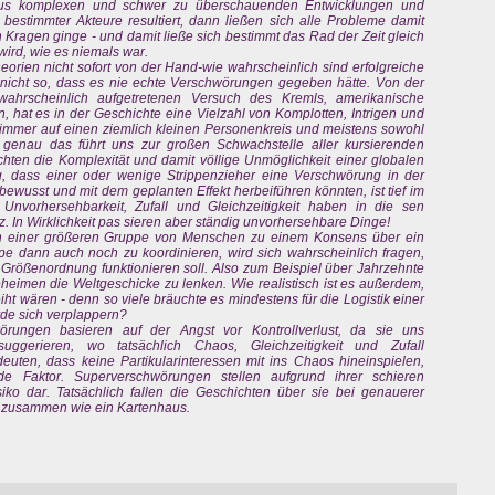
 aus komplexen und schwer zu überschauenden Entwicklungen und
bestimmter Akteure resultiert, dann ließen sich alle Probleme damit
Kragen ginge - und damit ließe sich bestimmt das Rad der Zeit gleich
wird, wie es niemals war.
rien nicht sofort von der Hand-wie wahrscheinlich sind erfolgreiche
 nicht so, dass es nie echte Verschwörungen gegeben hätte. Von der
wahrscheinlich aufgetretenen Versuch des Kremls, amerikanische
, hat es in der Geschichte eine Vielzahl von Komplotten, Intrigen und
immer auf einen ziemlich kleinen Personenkreis und meistens sowohl
d genau das führt uns zur großen Schwachstelle aller kursierenden
ten die Komplexität und damit völlige Unmöglichkeit einer globalen
 dass einer oder wenige Strippenzieher eine Verschwörung in der
wusst und mit dem geplanten Effekt herbeiführen könnten, ist tief im
Unvorhersehbarkeit, Zufall und Gleichzeitigkeit haben in die sen
 In Wirklichkeit pas sieren aber ständig unvorhersehbare Dinge!
in einer größeren Gruppe von Menschen zu einem Konsens über ein
dann auch noch zu koordinieren, wird sich wahrscheinlich fragen,
 Größenordnung funktionieren soll. Also zum Beispiel über Jahrzehnte
eimen die Weltgeschicke zu lenken. Wie realistisch ist es außerdem,
 wären - denn so viele bräuchte es mindestens für die Logistik einer
de sich verplappern?
rungen basieren auf der Angst vor Kontrollverlust, da sie uns
 suggerieren, wo tatsächlich Chaos, Gleichzeitigkeit und Zufall
ten, dass keine Partikularinteressen mit ins Chaos hineinspielen,
e Faktor. Superverschwörungen stellen aufgrund ihrer schieren
siko dar. Tatsächlich fallen die Geschichten über sie bei genauerer
n zusammen wie ein Kartenhaus.