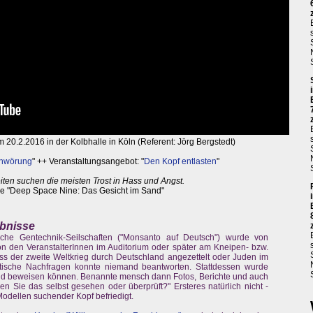
 20.2.2016 in der Kolbhalle in Köln (Referent: Jörg Bergstedt)
chwörung
" ++ Veranstaltungsangebot: "
Den Kopf entlasten
"
iten suchen die meisten Trost in Hass und Angst.
ie "Deep Space Nine: Das Gesicht im Sand"
ebnisse
che Gentechnik-Seilschaften ("Monsanto auf Deutsch") wurde von
n den VeranstalterInnen im Auditorium oder später am Kneipen- bzw.
ass der zweite Weltkrieg durch Deutschland angezettelt oder Juden im
itische Nachfragen konnte niemand beantworten. Stattdessen wurde
and beweisen können. Benannte mensch dann Fotos, Berichte und auch
ben Sie das selbst gesehen oder überprüft?" Ersteres natürlich nicht -
dellen suchender Kopf befriedigt.