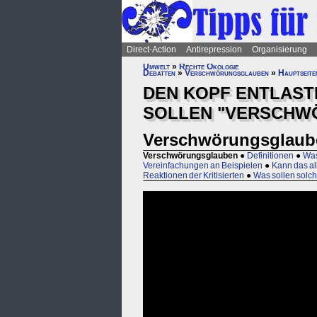
Direct-Action
Antirepression
Organisierung
Umwelt
»
Rechte Ökologie
Debatten
»
Verschwörungsglauben
»
Hauptseite
DEN KOPF ENTLAS
SOLLEN "VERSCHW
Verschwörungsglaub
Verschwörungsglauben
●
Definitionen
●
Was
Vereinfachungen an Beispielen
●
Kann das al
Reaktionen der Kritisierten
●
Was sollen solch