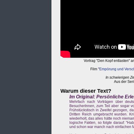
Vortrag "Den Kopf entlasten" am
Film "
Empörung und Vers
In schwierigen Ze
Aus der Ser
Warum dieser Text?
Im Original: Persönliche Erl
Mehrfach nach Vorträgen über deuts
BesucherInnen, zum Teil aber sogar vo
Frühstückstisch in Zweifel gezogen, d
Dritten Reich umgebracht wurden. Kr
wiederholt, das alles hätte noch niem
logische Fakten, so folgte darauf: "Ha
und schon war manch nach einfachen Mo