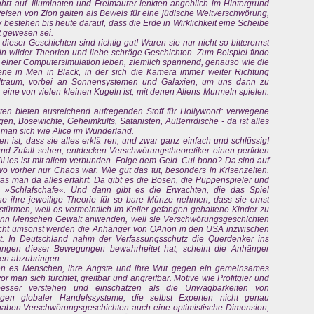
ahrt auf. Illuminaten und Freimaurer lenkten angeblich im Hintergrund
Weisen von Zion galten als Beweis für eine jüdische Weltverschwörung,
 bestehen bis heute darauf, dass die Erde in Wirklichkeit eine Scheibe
t gewesen sei.
ieser Geschichten sind richtig gut! Waren sie nur nicht so bitterernst
din wilder Theorien und liebe schräge Geschichten. Zum Beispiel finde
in einer Computersimulation leben, ziemlich spannend, genauso wie die
ene in Men in Black, in der sich die Kamera immer weiter Richtung
ltraum, vorbei an Sonnensystemen und Galaxien, um uns dann zu
eine von vielen kleinen Kugeln ist, mit denen Aliens Murmeln spielen.
n bieten ausreichend aufregenden Stoff für Hollywood: verwegene
n, Bösewichte, Geheimkults, Satanisten, Außerirdische - da ist alles
t man sich wie Alice im Wunderland.
 ist, dass sie alles erklä ren, und zwar ganz einfach und schlüssig!
und Zufall sehen, entdecken Verschwörungstheoretiker einen perfiden
. Al les ist mit allem verbunden. Folge dem Geld. Cui bono? Da sind auf
vorher nur Chaos war. Wie gut das tut, besonders in Krisenzeiten.
as man da alles erfährt. Da gibt es die Bösen, die Puppenspieler und
e »Schlafschafe«. Und dann gibt es die Erwachten, die das Spiel
 ihre jeweilige Theorie für so bare Münze nehmen, dass sie ernst
türmen, weil es vermeintlich im Keller gefangen gehaltene Kinder zu
 wenn Menschen Gewalt anwenden, weil sie Verschwörungsgeschichten
n. Nicht umsonst werden die Anhänger von QAnon in den USA inzwischen
tet. In Deutschland nahm der Verfassungsschutz die Querdenker ins
tungen dieser Bewegungen bewahrheitet hat, scheint die Anhänger
gen abzubringen.
en es Menschen, ihre Ängste und ihre Wut gegen ein gemeinsames
or man sich fürchtet, greifbar und angreifbar. Motive wie Profitgier und
esser verstehen und einschätzen als die Unwägbarkeiten von
ngen globaler Handelssysteme, die selbst Experten nicht genau
aben Verschwörungsgeschichten auch eine optimistische Dimension,