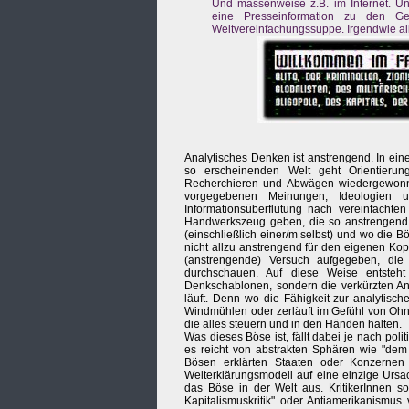
Und massenweise z.B. im Internet. U
eine Presseinformation zu den Gen
Weltvereinfachungssuppe. Irgendwie 
Analytisches Denken ist anstrengend. In ei
so erscheinenden Welt geht Orientierung
Recherchieren und Abwägen wiedergewonn
vorgegebenen Meinungen, Ideologien u
Informationsüberflutung nach vereinfachte
Handwerkszeug geben, die so anstrengend k
(einschließlich einer/m selbst) und wo die 
nicht allzu anstrengend für den eigenen Kopf
(anstrengende) Versuch aufgegeben, die 
durchschauen. Auf diese Weise entsteht n
Denkschablonen, sondern die verkürzten Ana
läuft. Denn wo die Fähigkeit zur analytisc
Windmühlen oder zerläuft im Gefühl von Ohn
die alles steuern und in den Händen halten.
Was dieses Böse ist, fällt dabei je nach po
es reicht von abstrakten Sphären wie "dem 
Bösen erklärten Staaten oder Konzernen 
Welterklärungsmodell auf eine einzige Ursa
das Böse in der Welt aus. KritikerInnen s
Kapitalismuskritik" oder Antiamerikanismus