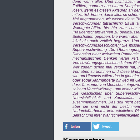
denn wenn alles Übel nicht allein
Zufällen, sondern aus einem Komplott 
lösen, wenn es diesen Akteuren an den 
mit zurückdrehen, damit alles so schön 
Mal angenommen, wir weisen diese Theo
Verschwörungen tatsächlich? Es ist ja
Watergate-Affäre bis hin zum sehr 
Präsidentschaftswahlen zu beeinflussen
Seilschaften gegeben. Die waren aber 
lokal als auch zeitlich begrenzt. Un
Verschwörungsgeschichten: Sie missach
Superverschwörung. Die Überzeugung,
Dimension einer weltweiten Pandemie be
mechanistischen Denken veran kert. 
Verschwörungsgeschichten keinen Platz.
Wer zudem schon mal versucht hat, 
Vorhaben zu kommen und diese Gruppe 
wie um Himmels willen das in globaler
oder sogar Jahrhunderte hinweg im Geh
dass Tausende von Menschen eingeweiht
solchen Verschwörung - und keiner wür
Die Geschichten über Superverschwö
Übersichtlichkeit und Kausalitäten
zusammenkommen. Das soll nicht bedeu
aber sie sind nicht der bestimmend
Undurchführbarkeit kein wirkliches Ri
Betrachtung ihrer Wahrscheinlichkeite