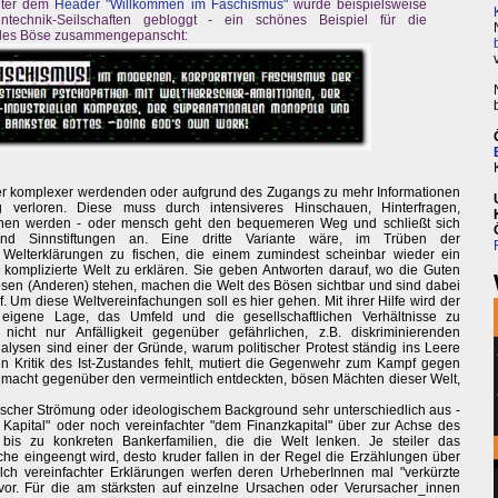
nter dem
Header "Willkommen im Faschismus"
wurde beispielsweise
technik-Seilschaften gebloggt - ein schönes Beispiel für die
alles Böse zusammengepanscht:
ner komplexer werdenden oder aufgrund des Zugangs zu mehr Informationen
 verloren. Diese muss durch intensiveres Hinschauen, Hinterfragen,
en werden - oder mensch geht den bequemeren Weg und schließt sich
nd Sinnstiftungen an. Eine dritte Variante wäre, im Trüben der
n Welterklärungen zu fischen, die einem zumindest scheinbar wieder ein
omplizierte Welt zu erklären. Sie geben Antworten darauf, wo die Guten
Bösen (Anderen) stehen, machen die Welt des Bösen sichtbar und sind dabei
. Um diese Weltvereinfachungen soll es hier gehen. Mit ihrer Hilfe wird der
eigene Lage, das Umfeld und die gesellschaftlichen Verhältnisse zu
icht nur Anfälligkeit gegenüber gefährlichen, z.B. diskriminierenden
lysen sind einer der Gründe, warum politischer Protest ständig ins Leere
hen Kritik des Ist-Zustandes fehlt, mutiert die Gegenwehr zum Kampf gegen
macht gegenüber den vermeintlich entdeckten, bösen Mächten dieser Welt,
litischer Strömung oder ideologischem Background sehr unterschiedlich aus -
Kapital" oder noch vereinfachter "dem Finanzkapital" über zur Achse des
bis zu konkreten Bankerfamilien, die die Welt lenken. Je steiler das
che eingeengt wird, desto kruder fallen in der Regel die Erzählungen über
olch vereinfachter Erklärungen werfen deren UrheberInnen mal "verkürzte
 vor. Für die am stärksten auf einzelne Ursachen oder Verursacher_innen