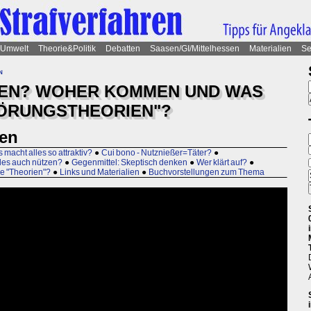
Umwelt
Theorie&Politik
Debatten
Saasen/GI/Mittelhessen
Materialien
Se
n
TEN? WOHER KOMMEN UND WAS
ÖRUNGSTHEORIEN"?
en
 macht alles so attraktiv?
●
Cui bono - Nutznießer=Täter?
●
les auch nützen?
●
Gegenmittel: Skeptisch denken
●
Wer klärt auf?
●
e "Theorien"?
●
Links und Materialien
●
Buchvorstellungen zum Thema