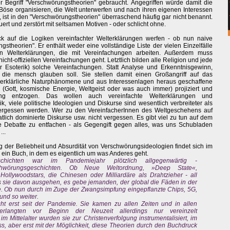
r Begriff "Verschwörungstheorien" gebraucht. Angegriffen würde damit die
 Böse organisieren, die Welt unterwerfen und nach ihren eigenen Interessen
l, ist in den "Verschwörungstheorien" überraschend häufig gar nicht benannt.
uert und zerstört mit seltsamen Motiven - oder schlicht ohne.
ck auf die Logiken vereinfachter Welterklärungen werfen - ob nun naive
stheorien". Er enthält weder eine vollständige Liste der vielen Einzelfälle
n Welterklärungen, die mit Vereinfachungen arbeiten. Außerdem muss
icht-offiziellen Vereinfachungen geht. Letztlich bilden alle Religion und jede
r Esoterik) solche Vereinfachungen. Statt Analyse und Erkenntnisgewinn,
 die mensch glauben soll. Sie stellen damit einen Großangriff auf das
erklärliche Naturphänomene und aus Interessenlagen heraus geschaffene
(Gott, kosmische Energie, Weltgeist oder was auch immer) projiziert und
ng entzogen. Das wollen auch vereinfachte Welterklärungen und
k, viele politische Ideologien und Diskurse sind wesentlich verbreiteter als
 vergessen werden. Wer zu den VereinfacherInnen des Weltgeschehens auf
aatlich dominierte Diskurse usw. nicht vergessen. Es gibt viel zu tun auf dem
 Debatte zu entfachen - als Gegengift gegen alles, was uns Schubladen
...
der Beliebheit und Absurdität von Verschwörungsideologien findet sich im
 ein Buch, in dem es eigentlich um was Anderes geht.
hichten war im Pandemiejahr plötzlich allgegenwärtig -
chwörungsgeschichten. Ob Neue Weltordnung, »Deep State«,
ollywoodstars, die Chinesen oder Milliardäre als Drahtzieher - all
 sie davon ausgehen, es gebe jemanden, der global die Fäden in der
e. Ob nun durch im Zuge der Zwangsimpfung eingepflanzte Chips, 5G,
und so weiter.
ht erst seit der Pandemie. Sie kamen zu allen Zeiten und in allen
 erlangten vor Beginn der Neuzeit allerdings nur vereinzelt
 Mittelalter wurden sie zur Christenverfolgung instrumentalisiert, im
ss, aber erst mit der Möglichkeit, diese Theorien durch den Buchdruck