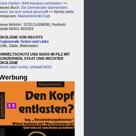
Kreis Gießen: B49-Neubau verhindern
++
Neues Buch:
Die Demokratie überwinden,
bevor sie sich selbst abschafft
++ Nichts mehr
verpassen:
Mailverteiler&Chats
Neue Mobilnr.: 015511439808), Festnetz
bleibt 06401-903283
ÖKOLOGIE VON RECHTS
Ergänzende Seiten und Links
Kritik, Zitate, Materialien
UMWELTSCHUTZ UND NGOS IM FILZ MIT
KONZERNEN, STAAT UND RECHTER
ÖKOLOGIE
Reich oder rechts: Umwelt-NGO
Werbung