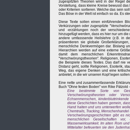
zugespitzten Theorien wird in der Regel de
Vorstellung, dass kleine Kreise bewusst das
oder Kriterien sortieren. Welche das sein sol
Das Böse in der Welt ist einfach so da. Es ste
Diese Texte sollen einen einführenden Bli
Verkürzungen oder zugespitzte "Verschwörung
und -erzählungen noch der verschiedene
hinzugefügt werden, dass es hier nur um die n
andere umfasssende Heilslehre (z.B. in de
präsentieren sie globale Großerklärungen,
menschliche Denkvermögen dar. Bislang un
Hierarchien werden auf eine externe Größe 
damit dem menschlichen Erkenntnisdra
"Verschwörungstheorien". Religionen, Esoteri
die Beispiele dieses Textes. Das darf nie
Distanz geht, sollte Religionen, Esoterik, st
Weg, das eigene Denken und eine kritische
anbietet, in die wir unseren Kopf legen sollen 
Eine nette und zusammenfassende Erklärung 
Buch "Ohne festen Boden" von Rike Pätzold -
Eine bestimmte Sorte von Gesc
Verschwörungstheorien oder Vers
Echsenmenschen, kinderbluttrinkende H
diese Geschichten haben gemein, dass
Hand halten und uns unterwerfen woll
Chemtrails, Tracking, Menschenhandel 
Verschwörungsgeschichten gibt es nic
menschlichen Gesellschaften vor,
Massenwirksamkeit. Im alten Rom und im
Mittelalter befeuerten sie den Judenha