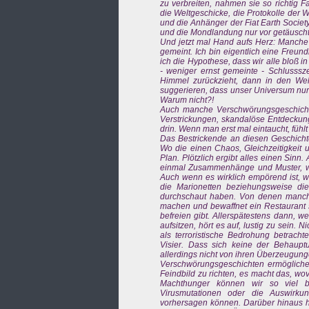
zu verbreiten, nahmen sie so richtig F
die Weltgeschicke, die Protokolle der 
und die Anhänger der Fiat Earth Society
und die Mondlandung nur vor getäusch
Und jetzt mal Hand aufs Herz: Manche d
gemeint. Ich bin eigentlich eine Freun
ich die Hypothese, dass wir alle bloß 
- weniger ernst gemeinte - Schlusssz
Himmel zurückzieht, dann in den We
suggerieren, dass unser Universum nur 
Warum nicht?!
Auch manche Verschwörungsgeschichte
Verstrickungen, skandalöse Entdeckunge
drin. Wenn man erst mal eintaucht, fühl
Das Bestrickende an diesen Geschichten
Wo die einen Chaos, Gleichzeitigkeit 
Plan. Plötzlich ergibt alles einen Sinn
einmal Zusammenhänge und Muster, wo 
Auch wenn es wirklich empörend ist, w
die Marionetten beziehungsweise di
durchschaut haben. Von denen manche
machen und bewaffnet ein Restaurant s
befreien gibt. Allerspätestens dann,
aufsitzen, hört es auf, lustig zu sei
als terroristische Bedrohung betrach
Visier. Dass sich keine der Behaup
allerdings nicht von ihren Überzeugun
Verschwörungsgeschichten ermöglich
Feindbild zu richten, es macht das, wov
Machthunger können wir so viel b
Virusmutationen oder die Auswirku
vorhersagen können. Darüber hinaus h