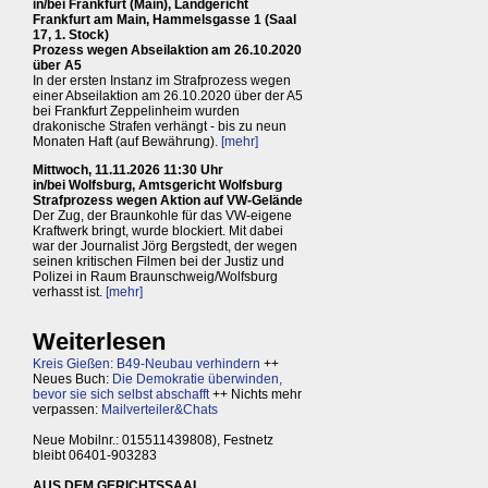
in/bei Frankfurt (Main), Landgericht
Frankfurt am Main, Hammelsgasse 1 (Saal
17, 1. Stock)
Prozess wegen Abseilaktion am 26.10.2020
über A5
In der ersten Instanz im Strafprozess wegen
einer Abseilaktion am 26.10.2020 über der A5
bei Frankfurt Zeppelinheim wurden
drakonische Strafen verhängt - bis zu neun
Monaten Haft (auf Bewährung).
[mehr]
Mittwoch, 11.11.2026 11:30 Uhr
in/bei Wolfsburg, Amtsgericht Wolfsburg
Strafprozess wegen Aktion auf VW-Gelände
Der Zug, der Braunkohle für das VW-eigene
Kraftwerk bringt, wurde blockiert. Mit dabei
war der Journalist Jörg Bergstedt, der wegen
seinen kritischen Filmen bei der Justiz und
Polizei in Raum Braunschweig/Wolfsburg
verhasst ist.
[mehr]
Weiterlesen
Kreis Gießen: B49-Neubau verhindern
++
Neues Buch:
Die Demokratie überwinden,
bevor sie sich selbst abschafft
++ Nichts mehr
verpassen:
Mailverteiler&Chats
Neue Mobilnr.: 015511439808), Festnetz
bleibt 06401-903283
AUS DEM GERICHTSSAAL