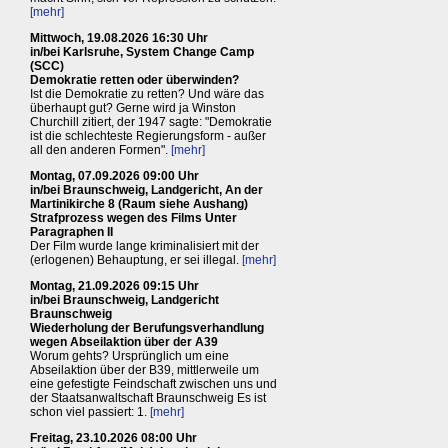
[mehr]
Mittwoch, 19.08.2026 16:30 Uhr
in/bei Karlsruhe, System Change Camp
(SCC)
Demokratie retten oder überwinden?
Ist die Demokratie zu retten? Und wäre das
überhaupt gut? Gerne wird ja Winston
Churchill zitiert, der 1947 sagte: "Demokratie
ist die schlechteste Regierungsform - außer
all den anderen Formen".
[mehr]
Montag, 07.09.2026 09:00 Uhr
in/bei Braunschweig, Landgericht, An der
Martinikirche 8 (Raum siehe Aushang)
Strafprozess wegen des Films Unter
Paragraphen II
Der Film wurde lange kriminalisiert mit der
(erlogenen) Behauptung, er sei illegal.
[mehr]
Montag, 21.09.2026 09:15 Uhr
in/bei Braunschweig, Landgericht
Braunschweig
Wiederholung der Berufungsverhandlung
wegen Abseilaktion über der A39
Worum gehts? Ursprünglich um eine
Abseilaktion über der B39, mittlerweile um
eine gefestigte Feindschaft zwischen uns und
der Staatsanwaltschaft Braunschweig Es ist
schon viel passiert: 1.
[mehr]
Freitag, 23.10.2026 08:00 Uhr