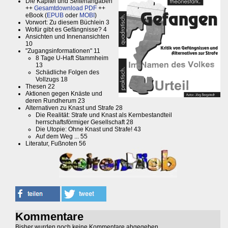
Die Kapitel und Seitenangaben
++
Gesamtdownload PDF
++
eBook (
EPUB
oder
MOBI
)
Vorwort: Zu diesem Büchlein 3
Wofür gibt es Gefängnisse? 4
Ansichten und Innenansichten
10
"Zugangsinformationen" 11
8 Tage U-Haft Stammheim
13
Schädliche Folgen des
Vollzugs 18
Thesen 22
Aktionen gegen Knäste und
deren Rundherum 23
Alternativen zu Knast und Strafe 28
Die Realität: Strafe und Knast als Kernbestandteil
herrschaftsförmiger Gesellschaft 28
Die Utopie: Ohne Knast und Strafe! 43
Auf dem Weg ... 55
Literatur, Fußnoten 56
Kommentare
Bisher wurden noch keine Kommentare abgegeben.