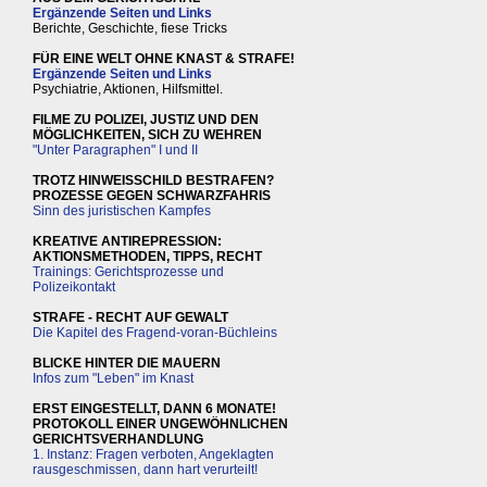
Ergänzende Seiten und Links
Berichte, Geschichte, fiese Tricks
FÜR EINE WELT OHNE KNAST & STRAFE!
Ergänzende Seiten und Links
Psychiatrie, Aktionen, Hilfsmittel.
FILME ZU POLIZEI, JUSTIZ UND DEN
MÖGLICHKEITEN, SICH ZU WEHREN
"Unter Paragraphen" I und II
TROTZ HINWEISSCHILD BESTRAFEN?
PROZESSE GEGEN SCHWARZFAHRIS
Sinn des juristischen Kampfes
KREATIVE ANTIREPRESSION:
AKTIONSMETHODEN, TIPPS, RECHT
Trainings: Gerichtsprozesse und
Polizeikontakt
STRAFE - RECHT AUF GEWALT
Die Kapitel des Fragend-voran-Büchleins
BLICKE HINTER DIE MAUERN
Infos zum "Leben" im Knast
ERST EINGESTELLT, DANN 6 MONATE!
PROTOKOLL EINER UNGEWÖHNLICHEN
GERICHTSVERHANDLUNG
1. Instanz: Fragen verboten, Angeklagten
rausgeschmissen, dann hart verurteilt!