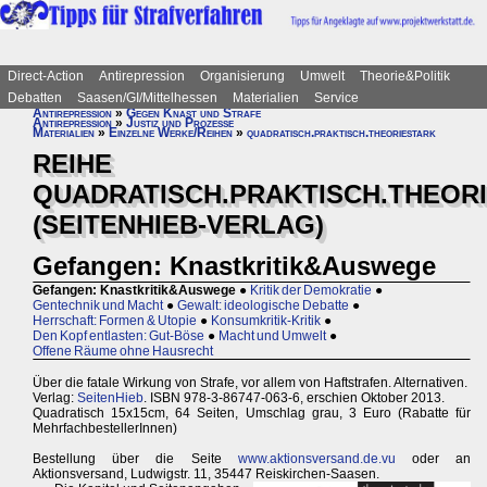
Direct-Action
Antirepression
Organisierung
Umwelt
Theorie&Politik
Debatten
Saasen/GI/Mittelhessen
Materialien
Service
Antirepression
»
Gegen Knast und Strafe
Antirepression
»
Justiz und Prozesse
Materialien
»
Einzelne Werke/Reihen
»
quadratisch.praktisch.theoriestark
REIHE
QUADRATISCH.PRAKTISCH.THEOR
(SEITENHIEB-VERLAG)
Gefangen: Knastkritik&Auswege
Gefangen: Knastkritik&Auswege
●
Kritik der Demokratie
●
Gentechnik und Macht
●
Gewalt: ideologische Debatte
●
Herrschaft: Formen & Utopie
●
Konsumkritik-Kritik
●
Den Kopf entlasten: Gut-Böse
●
Macht und Umwelt
●
Offene Räume ohne Hausrecht
Über die fatale Wirkung von Strafe, vor allem von Haftstrafen. Alternativen.
Verlag:
SeitenHieb
. ISBN 978-3-86747-063-6, erschien Oktober 2013.
Quadratisch 15x15cm, 64 Seiten, Umschlag grau, 3 Euro (Rabatte für
MehrfachbestellerInnen)
Bestellung über die Seite
www.aktionsversand.de.vu
oder an
Aktionsversand, Ludwigstr. 11, 35447 Reiskirchen-Saasen.