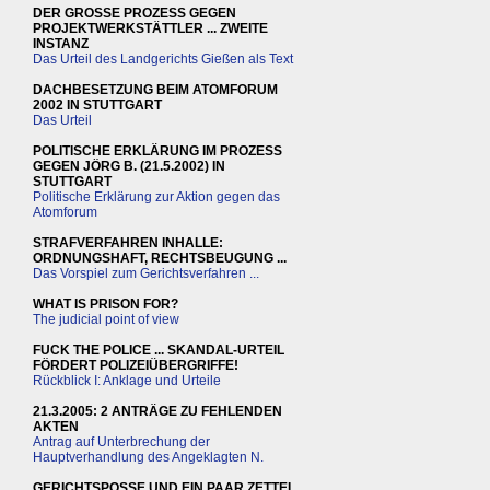
DER GROSSE PROZESS GEGEN
PROJEKTWERKSTÄTTLER ... ZWEITE
INSTANZ
Das Urteil des Landgerichts Gießen als Text
DACHBESETZUNG BEIM ATOMFORUM
2002 IN STUTTGART
Das Urteil
POLITISCHE ERKLÄRUNG IM PROZESS
GEGEN JÖRG B. (21.5.2002) IN
STUTTGART
Politische Erklärung zur Aktion gegen das
Atomforum
STRAFVERFAHREN INHALLE:
ORDNUNGSHAFT, RECHTSBEUGUNG ...
Das Vorspiel zum Gerichtsverfahren ...
WHAT IS PRISON FOR?
The judicial point of view
FUCK THE POLICE ... SKANDAL-URTEIL
FÖRDERT POLIZEIÜBERGRIFFE!
Rückblick I: Anklage und Urteile
21.3.2005: 2 ANTRÄGE ZU FEHLENDEN
AKTEN
Antrag auf Unterbrechung der
Hauptverhandlung des Angeklagten N.
GERICHTSPOSSE UND EIN PAAR ZETTEL