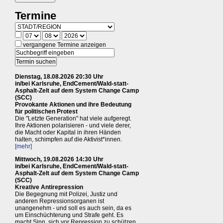
Termine
vergangene Termine anzeigen
Dienstag, 18.08.2026 20:30 Uhr
in/bei Karlsruhe, EndCement/Wald-statt-
Asphalt-Zelt auf dem System Change Camp
(SCC)
Provokante Aktionen und ihre Bedeutung
für politischen Protest
Die "Letzte Generation" hat viele aufgeregt.
Ihre Aktionen polarisieren - und viele derer,
die Macht oder Kapital in ihren Händen
halten, schimpfen auf die Aktivist*innen.
[mehr]
Mittwoch, 19.08.2026 14:30 Uhr
in/bei Karlsruhe, EndCement/Wald-statt-
Asphalt-Zelt auf dem System Change Camp
(SCC)
Kreative Antirepression
Die Begegnung mit Polizei, Justiz und
anderen Repressionsorganen ist
unangenehm - und soll es auch sein, da es
um Einschüchterung und Strafe geht. Es
macht Sinn, sich vor Repression zu schützen.