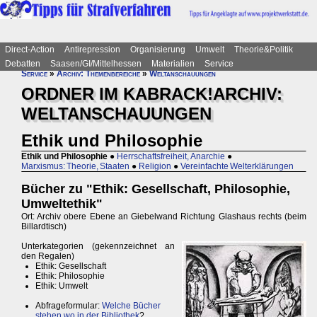
Direct-Action
Antirepression
Organisierung
Umwelt
Theorie&Politik
Debatten
Saasen/GI/Mittelhessen
Materialien
Service
Service
»
Archiv: Themenbereiche
»
Weltanschauungen
ORDNER IM KABRACK!ARCHIV:
WELTANSCHAUUNGEN
Ethik und Philosophie
Ethik und Philosophie
●
Herrschaftsfreiheit, Anarchie
●
Marxismus: Theorie, Staaten
●
Religion
●
Vereinfachte Welterklärungen
Bücher zu "Ethik: Gesellschaft, Philosophie,
Umweltethik"
Ort: Archiv obere Ebene an Giebelwand Richtung Glashaus rechts (beim
Billardtisch)
Unterkategorien (gekennzeichnet an
den Regalen)
Ethik: Gesellschaft
Ethik: Philosophie
Ethik: Umwelt
Abfrageformular:
Welche Bücher
stehen wo in der Bibliothek
?