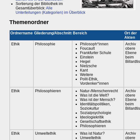
Sortierung der Bibliothek im
Gesamtüberblick:
Alle
Unterteilungen (Kategorien) im Überblick
Themenordner
Ordnername
Gliederung/Abschnitt
Bereich
Ort der
Akten
Ethik
Philosophie
Philosoph*innen
Archiv
Foucault
obere
Frankfurter Schule
Ebene
Einstein
beim
Hegel
Billardti
Nietzsche
Kant
Weitere
Polit-Ethik,
Vordenker*innen
Ethik
Philosophieren
Natur-/Menschenrecht
Archiv
Was ist die Welt?
obere
Was ist der Mensch?
Ebene
Identitätspolitiken,
beim
Soziokultur
Billardti
Sozialpsychologie
Ideologiekritik
Gesellschaftsethik
Philosophieren
Ethik
Umweltethik
Was ist Natur?
Archiv
Umweltethik
obere