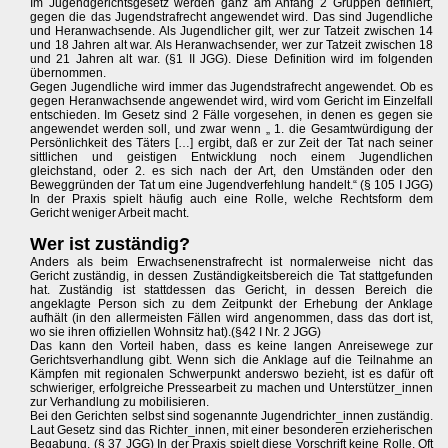
Im Jugendgerichtsgesetz werden ganz am Anfang 2 Gruppen definiert,
gegen die das Jugendstrafrecht angewendet wird. Das sind Jugendliche
und Heranwachsende. Als Jugendlicher gilt, wer zur Tatzeit zwischen 14
und 18 Jahren alt war. Als Heranwachsender, wer zur Tatzeit zwischen 18
und 21 Jahren alt war. (§1 II JGG). Diese Definition wird im folgenden
übernommen.
Gegen Jugendliche wird immer das Jugendstrafrecht angewendet. Ob es
gegen Heranwachsende angewendet wird, wird vom Gericht im Einzelfall
entschieden. Im Gesetz sind 2 Fälle vorgesehen, in denen es gegen sie
angewendet werden soll, und zwar wenn „ 1. die Gesamtwürdigung der
Persönlichkeit des Täters […] ergibt, daß er zur Zeit der Tat nach seiner
sittlichen und geistigen Entwicklung noch einem Jugendlichen
gleichstand, oder 2. es sich nach der Art, den Umständen oder den
Beweggründen der Tat um eine Jugendverfehlung handelt.“ (§ 105 I JGG)
In der Praxis spielt häufig auch eine Rolle, welche Rechtsform dem
Gericht weniger Arbeit macht.
Wer ist zuständig?
Anders als beim Erwachsenenstrafrecht ist normalerweise nicht das
Gericht zuständig, in dessen Zuständigkeitsbereich die Tat stattgefunden
hat. Zuständig ist stattdessen das Gericht, in dessen Bereich die
angeklagte Person sich zu dem Zeitpunkt der Erhebung der Anklage
aufhält (in den allermeisten Fällen wird angenommen, dass das dort ist,
wo sie ihren offiziellen Wohnsitz hat).(§42 I Nr. 2 JGG)
Das kann den Vorteil haben, dass es keine langen Anreisewege zur
Gerichtsverhandlung gibt. Wenn sich die Anklage auf die Teilnahme an
Kämpfen mit regionalen Schwerpunkt anderswo bezieht, ist es dafür oft
schwieriger, erfolgreiche Pressearbeit zu machen und Unterstützer_innen
zur Verhandlung zu mobilisieren.
Bei den Gerichten selbst sind sogenannte Jugendrichter_innen zuständig.
Laut Gesetz sind das Richter_innen, mit einer besonderen erzieherischen
Begabung. (§ 37 JGG) In der Praxis spielt diese Vorschrift keine Rolle. Oft