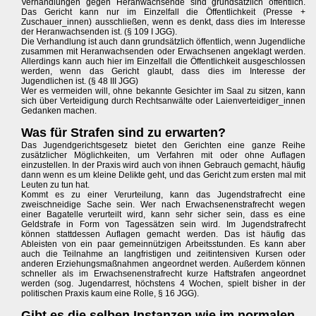
Verhandlungen gegen Heranwachsende sind grundsätzlich öffentlich.
Das Gericht kann nur im Einzelfall die Öffentlichkeit (Presse +
Zuschauer_innen) ausschließen, wenn es denkt, dass dies im Interesse
der Heranwachsenden ist. (§ 109 I JGG).
Die Verhandlung ist auch dann grundsätzlich öffentlich, wenn Jugendliche
zusammen mit Heranwachsenden oder Erwachsenen angeklagt werden.
Allerdings kann auch hier im Einzelfall die Öffentlichkeit ausgeschlossen
werden, wenn das Gericht glaubt, dass dies im Interesse der
Jugendlichen ist. (§ 48 III JGG)
Wer es vermeiden will, ohne bekannte Gesichter im Saal zu sitzen, kann
sich über Verteidigung durch Rechtsanwälte oder Laienverteidiger_innen
Gedanken machen.
Was für Strafen sind zu erwarten?
Das Jugendgerichtsgesetz bietet den Gerichten eine ganze Reihe
zusätzlicher Möglichkeiten, um Verfahren mit oder ohne Auflagen
einzustellen. In der Praxis wird auch von ihnen Gebrauch gemacht, häufig
dann wenn es um kleine Delikte geht, und das Gericht zum ersten mal mit
Leuten zu tun hat.
Kommt es zu einer Verurteilung, kann das Jugendstrafrecht eine
zweischneidige Sache sein. Wer nach Erwachsenenstrafrecht wegen
einer Bagatelle verurteilt wird, kann sehr sicher sein, dass es eine
Geldstrafe in Form von Tagessätzen sein wird. Im Jugendstrafrecht
können stattdessen Auflagen gemacht werden. Das ist häufig das
Ableisten von ein paar gemeinnützigen Arbeitsstunden. Es kann aber
auch die Teilnahme an langfristigen und zeitintensiven Kursen oder
anderen Erziehungsmaßnahmen angeordnet werden. Außerdem können
schneller als im Erwachsenenstrafrecht kurze Haftstrafen angeordnet
werden (sog. Jugendarrest, höchstens 4 Wochen, spielt bisher in der
politischen Praxis kaum eine Rolle, § 16 JGG).
Gibt es die selben Instanzen wie im normalen