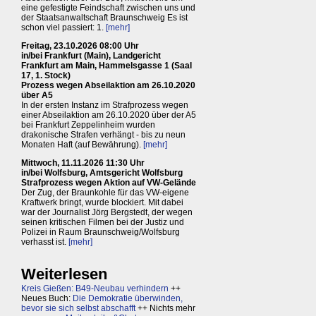
eine gefestigte Feindschaft zwischen uns und
der Staatsanwaltschaft Braunschweig Es ist
schon viel passiert: 1.
[mehr]
Freitag, 23.10.2026 08:00 Uhr
in/bei Frankfurt (Main), Landgericht
Frankfurt am Main, Hammelsgasse 1 (Saal
17, 1. Stock)
Prozess wegen Abseilaktion am 26.10.2020
über A5
In der ersten Instanz im Strafprozess wegen
einer Abseilaktion am 26.10.2020 über der A5
bei Frankfurt Zeppelinheim wurden
drakonische Strafen verhängt - bis zu neun
Monaten Haft (auf Bewährung).
[mehr]
Mittwoch, 11.11.2026 11:30 Uhr
in/bei Wolfsburg, Amtsgericht Wolfsburg
Strafprozess wegen Aktion auf VW-Gelände
Der Zug, der Braunkohle für das VW-eigene
Kraftwerk bringt, wurde blockiert. Mit dabei
war der Journalist Jörg Bergstedt, der wegen
seinen kritischen Filmen bei der Justiz und
Polizei in Raum Braunschweig/Wolfsburg
verhasst ist.
[mehr]
Weiterlesen
Kreis Gießen: B49-Neubau verhindern
++
Neues Buch:
Die Demokratie überwinden,
bevor sie sich selbst abschafft
++ Nichts mehr