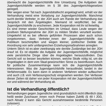
überwacht die Jugendgerichtshilfe ihre Umsetzung. Die Aufgaben der
Jugendgerichtshilfe werden im § 38 des Jugendgerichtsgesetzes
geregelt.
Wer wegen einer Tat nach Jugendstrafrecht angeklagt wird, erhält vor der
Verhandlung meist eine Vorladung zur Jugendgerichtshilfe. Manchmal
sucht der/die Vertreter_in der JGH auch am Rande der Verhandlung das
Gespräch mit den Angeklagten. Niemand ist verpflichtet, bei der
Jugendgerichtshilfe zu erscheinen. Jede Kooperation mit ihr ist freiwillig.
Es sind immer wieder Geschichten im Umlauf, dass Leute wegen der
positiven Stellungsnahme der JGH zu milden Strafen verurteilt wurden.
Umgekehrt ist es bei offensiv geführten Prozessen aber auch schon
vorgekommen, dass Vertreter_innen der Jugendgerichtshilfe das
Publikum beschimpften und wegen kleiner, politischer Delikte die
Anordnung von sehr umfangreichen Erziehungsmaßnahmen anregten.
Unterm Strich ist es aber zweitrangig wie der/die Zuständige bei der JGH
drauf ist. Es ist objektiv die Aufgabe der Jugendgerichtshilfe, möglichst
viele persönliche Dinge über die Angeklagten herauszufinden. Das
Gericht soll so besser beurteilen können, welche Strafe nötig ist, um die
Angeklagten in dem vom Staat gewünschten Sinne zu beeinflussen. Auch
für politische Zusammenhänge kann sich die Jugendgerichtshilfe
interessieren. Was die Jugendgerichtshilfe herausfindet, landet in der
Verfahrensakte. Es kann dann in anderen Verfahren wieder auftauchen
und auch z.B. vom Verfassungsschutz eingesehen werden. Der Verfasser
dieser Zeilen rät daher von jeder Kooperation mit der Jugendgerichtshilfe
vor und während der Verhandlung ab.
Ist die Verhandlung öffentlich?
Verhandlungen gegen Jugendliche sind grundsätzlich nicht öffentlich (das
heißt weder Zuschauer_innen noch Presse haben Zutritt) (§ 48 I JGG,
nach Absatz 2 kann das Gericht ausnahmsweise bestimmte Personen
zulassen).