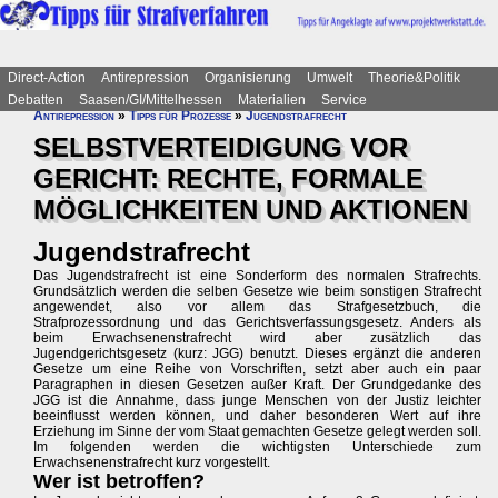
Direct-Action
Antirepression
Organisierung
Umwelt
Theorie&Politik
Debatten
Saasen/GI/Mittelhessen
Materialien
Service
Antirepression
»
Tipps für Prozesse
»
Jugendstrafrecht
SELBSTVERTEIDIGUNG VOR
GERICHT: RECHTE, FORMALE
MÖGLICHKEITEN UND AKTIONEN
Jugendstrafrecht
Das Jugendstrafrecht ist eine Sonderform des normalen Strafrechts.
Grundsätzlich werden die selben Gesetze wie beim sonstigen Strafrecht
angewendet, also vor allem das Strafgesetzbuch, die
Strafprozessordnung und das Gerichtsverfassungsgesetz. Anders als
beim Erwachsenenstrafrecht wird aber zusätzlich das
Jugendgerichtsgesetz (kurz: JGG) benutzt. Dieses ergänzt die anderen
Gesetze um eine Reihe von Vorschriften, setzt aber auch ein paar
Paragraphen in diesen Gesetzen außer Kraft. Der Grundgedanke des
JGG ist die Annahme, dass junge Menschen von der Justiz leichter
beeinflusst werden können, und daher besonderen Wert auf ihre
Erziehung im Sinne der vom Staat gemachten Gesetze gelegt werden soll.
Im folgenden werden die wichtigsten Unterschiede zum
Erwachsenenstrafrecht kurz vorgestellt.
Wer ist betroffen?