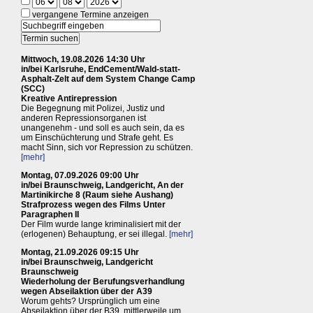
vergangene Termine anzeigen
Mittwoch, 19.08.2026 14:30 Uhr
in/bei Karlsruhe, EndCement/Wald-statt-
Asphalt-Zelt auf dem System Change Camp
(SCC)
Kreative Antirepression
Die Begegnung mit Polizei, Justiz und
anderen Repressionsorganen ist
unangenehm - und soll es auch sein, da es
um Einschüchterung und Strafe geht. Es
macht Sinn, sich vor Repression zu schützen.
[mehr]
Montag, 07.09.2026 09:00 Uhr
in/bei Braunschweig, Landgericht, An der
Martinikirche 8 (Raum siehe Aushang)
Strafprozess wegen des Films Unter
Paragraphen II
Der Film wurde lange kriminalisiert mit der
(erlogenen) Behauptung, er sei illegal.
[mehr]
Montag, 21.09.2026 09:15 Uhr
in/bei Braunschweig, Landgericht
Braunschweig
Wiederholung der Berufungsverhandlung
wegen Abseilaktion über der A39
Worum gehts? Ursprünglich um eine
Abseilaktion über der B39, mittlerweile um