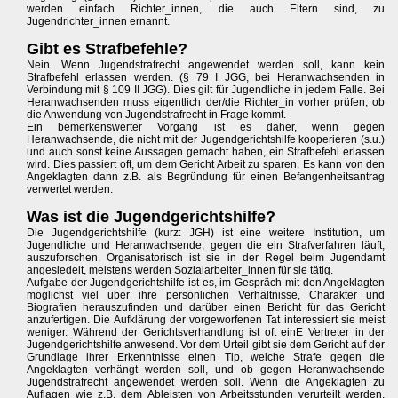
werden einfach Richter_innen, die auch Eltern sind, zu
Jugendrichter_innen ernannt.
Gibt es Strafbefehle?
Nein. Wenn Jugendstrafrecht angewendet werden soll, kann kein
Strafbefehl erlassen werden. (§ 79 I JGG, bei Heranwachsenden in
Verbindung mit § 109 II JGG). Dies gilt für Jugendliche in jedem Falle. Bei
Heranwachsenden muss eigentlich der/die Richter_in vorher prüfen, ob
die Anwendung von Jugendstrafrecht in Frage kommt.
Ein bemerkenswerter Vorgang ist es daher, wenn gegen
Heranwachsende, die nicht mit der Jugendgerichtshilfe kooperieren (s.u.)
und auch sonst keine Aussagen gemacht haben, ein Strafbefehl erlassen
wird. Dies passiert oft, um dem Gericht Arbeit zu sparen. Es kann von den
Angeklagten dann z.B. als Begründung für einen Befangenheitsantrag
verwertet werden.
Was ist die Jugendgerichtshilfe?
Die Jugendgerichtshilfe (kurz: JGH) ist eine weitere Institution, um
Jugendliche und Heranwachsende, gegen die ein Strafverfahren läuft,
auszuforschen. Organisatorisch ist sie in der Regel beim Jugendamt
angesiedelt, meistens werden Sozialarbeiter_innen für sie tätig.
Aufgabe der Jugendgerichtshilfe ist es, im Gespräch mit den Angeklagten
möglichst viel über ihre persönlichen Verhältnisse, Charakter und
Biografien herauszufinden und darüber einen Bericht für das Gericht
anzufertigen. Die Aufklärung der vorgeworfenen Tat interessiert sie meist
weniger. Während der Gerichtsverhandlung ist oft einE Vertreter_in der
Jugendgerichtshilfe anwesend. Vor dem Urteil gibt sie dem Gericht auf der
Grundlage ihrer Erkenntnisse einen Tip, welche Strafe gegen die
Angeklagten verhängt werden soll, und ob gegen Heranwachsende
Jugendstrafrecht angewendet werden soll. Wenn die Angeklagten zu
Auflagen wie z.B. dem Ableisten von Arbeitsstunden verurteilt werden,