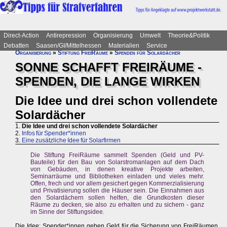
Direct-Action
Antirepression
Organisierung
Umwelt
Theorie&Politik
Debatten
Saasen/GI/Mittelhessen
Materialien
Service
Organisierung
»
Stiftung FreiRäume
»
Spenden für Solardächer
SONNE SCHAFFT FREIRÄUME -
SPENDEN, DIE LANGE WIRKEN
Die Idee und drei schon vollendete
Solardächer
1.
Die Idee und drei schon vollendete Solardächer
2.
Infos für Spender*innen
3.
Eine zusätzliche Idee für Solarfirmen
Die Stiftung FreiRäume sammelt Spenden (Geld und PV-
Bauteile) für den Bau von Solarstromanlagen auf dem Dach
von Gebäuden, in denen kreative Projekte arbeiten,
Seminarräume und Bibliotheken einladen und vieles mehr.
Offen, frech und vor allem gesichert gegen Kommerzialisierung
und Privatisierung sollen die Häuser sein. Die Einnahmen aus
den Solardächern sollen helfen, die Grundkosten dieser
Räume zu decken, sie also zu erhalten und zu sichern - ganz
im Sinne der Stiftungsidee.
Die Idee: Spender*innen geben Geld für die Sicherung von FreiRäumen.