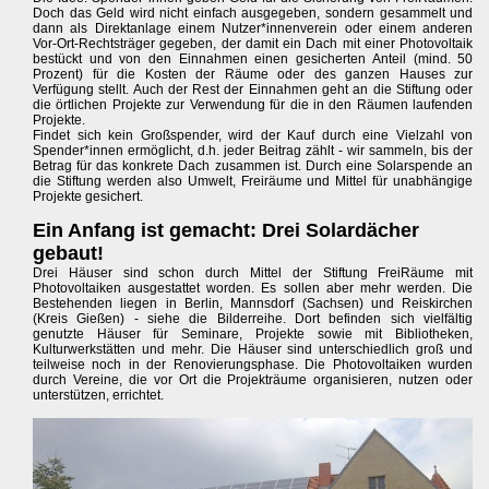
Doch das Geld wird nicht einfach ausgegeben, sondern gesammelt und
dann als Direktanlage einem Nutzer*innenverein oder einem anderen
Vor-Ort-Rechtsträger gegeben, der damit ein Dach mit einer Photovoltaik
bestückt und von den Einnahmen einen gesicherten Anteil (mind. 50
Prozent) für die Kosten der Räume oder des ganzen Hauses zur
Verfügung stellt. Auch der Rest der Einnahmen geht an die Stiftung oder
die örtlichen Projekte zur Verwendung für die in den Räumen laufenden
Projekte.
Findet sich kein Großspender, wird der Kauf durch eine Vielzahl von
Spender*innen ermöglicht, d.h. jeder Beitrag zählt - wir sammeln, bis der
Betrag für das konkrete Dach zusammen ist. Durch eine Solarspende an
die Stiftung werden also Umwelt, Freiräume und Mittel für unabhängige
Projekte gesichert.
Ein Anfang ist gemacht: Drei Solardächer
gebaut!
Drei Häuser sind schon durch Mittel der Stiftung FreiRäume mit
Photovoltaiken ausgestattet worden. Es sollen aber mehr werden. Die
Bestehenden liegen in Berlin, Mannsdorf (Sachsen) und Reiskirchen
(Kreis Gießen) - siehe die Bilderreihe. Dort befinden sich vielfältig
genutzte Häuser für Seminare, Projekte sowie mit Bibliotheken,
Kulturwerkstätten und mehr. Die Häuser sind unterschiedlich groß und
teilweise noch in der Renovierungsphase. Die Photovoltaiken wurden
durch Vereine, die vor Ort die Projekträume organisieren, nutzen oder
unterstützen, errichtet.