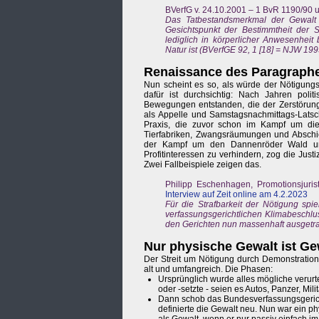
BVerfG v. 24.10.2001 – 1 BvR 1190/90 
Das Tatbestandsmerkmal der Gewalt
Gesichtspunkt der Bestimmtheit der S
lediglich in körperlicher Anwesenhei
Natur ist (BVerfGE 92, 1 [18] = NJW 199
Renaissance des Paragraph
Nun scheint es so, als würde der Nötigungs
dafür ist durchsichtig: Nach Jahren polit
Bewegungen entstanden, die der Zerstörun
als Appelle und Samstagsnachmittags-Lat
Praxis, die zuvor schon im Kampf um die 
Tierfabriken, Zwangsräumungen und Abschie
der Kampf um den Dannenröder Wald un
Profitinteressen zu verhindern, zog die Jus
Zwei Fallbeispiele zeigen das.
Philipp Eschenhagen, Promotionsjurist
Interview auf Zeit online am 4.2.2023
Für die Strafbarkeit der Nötigung spi
verfassungsgerichtlichen Klimabeschluss
den Gerichten nun massenhaft ausgetr
Nur physische Gewalt ist Gew
Der Streit um Nötigung durch Demonstration
alt und umfangreich. Die Phasen:
Ursprünglich wurde alles mögliche verurte
oder -setzte - seien es Autos, Panzer, Milit
Dann schob das Bundesverfassungsgericht
definierte die Gewalt neu. Nun war ein p