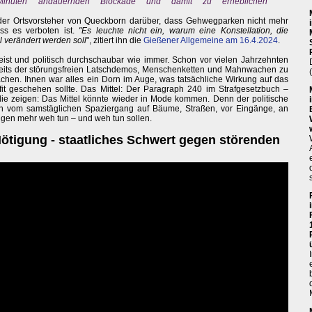
nuten andauernden Blockade und damit zu erheblichen
der Ortsvorsteher von Queckborn darüber, dass Gehwegparken nicht mehr
ss es verboten ist.
"Es leuchte nicht ein, warum eine Konstellation, die
l verändert werden soll
", zitiert ihn die
Gießener Allgemeine am 16.4.2024
.
eist und politisch durchschaubar wie immer. Schon vor vielen Jahrzehnten
nseits der störungsfreien Latschdemos, Menschenketten und Mahnwachen zu
achen. Ihnen war alles ein Dorn im Auge, was tatsächliche Wirkung auf das
it geschehen sollte. Das Mittel: Der Paragraph 240 im Strafgesetzbuch –
 die zeigen: Das Mittel könnte wieder in Mode kommen. Denn der politische
ich vom samstäglichen Spaziergang auf Bäume, Straßen, vor Eingänge, an
igen mehr weh tun – und weh tun sollen.
Nötigung - staatliches Schwert gegen störenden