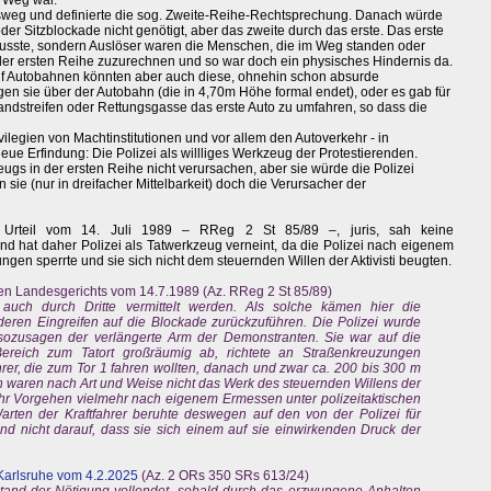
m Weg war.
Ausweg und definierte die sog. Zweite-Reihe-Rechtsprechung. Danach würde
der Sitzblockade nicht genötigt, aber das zweite durch das erste. Das erste
 musste, sondern Auslöser waren die Menschen, die im Weg standen oder
der ersten Reihe zuzurechnen und so war doch ein physisches Hindernis da.
uf Autobahnen könnten aber auch diese, ohnehin schon absurde
 sie über der Autobahn (die in 4,70m Höhe formal endet), oder es gab für
tandstreifen oder Rettungsgasse das erste Auto zu umfahren, so dass die
vilegien von Machtinstitutionen und vor allem den Autoverkehr - in
eue Erfindung: Die Polizei als willliges Werkzeug der Protestierenden.
ugs in der ersten Reihe nicht verursachen, aber sie würde die Polizei
n sie (nur in dreifacher Mittelbarkeit) doch die Verursacher der
, Urteil vom 14. Juli 1989 – RReg 2 St 85/89 –, juris, sah keine
nd hat daher Polizei als Tatwerkzeug verneint, da die Polizei nach eigenem
gen sperrte und sie sich nicht dem steuernden Willen der Aktivisti beugten.
en Landesgerichts vom 14.7.1989 (Az. RReg 2 St 85/89)
 auch durch Dritte vermittelt werden. Als solche kämen hier die
deren Eingreifen auf die Blockade zurückzuführen. Die Polizei wurde
 sozusagen der verlängerte Arm der Demonstranten. Sie war auf die
 Bereich zum Tatort großräumig ab, richtete an Straßenkreuzungen
ahrer, die zum Tor 1 fahren wollten, danach und zwar ca. 200 bis 300 m
waren nach Art und Weise nicht das Werk des steuernden Willens der
 ihr Vorgehen vielmehr nach eigenem Ermessen unter polizeitaktischen
rten der Kraftfahrer beruhte deswegen auf den von der Polizei für
nicht darauf, dass sie sich einem auf sie einwirkenden Druck der
arlsruhe vom 4.2.2025
(Az. 2 ORs 350 SRs 613/24)