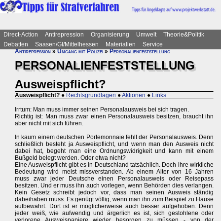
Direct-Action
Antirepression
Organisierung
Umwelt
Theorie&Politik
Debatten
Saasen/GI/Mittelhessen
Materialien
Service
Antirepression
»
Umgang mit Polizei
»
Personalienfeststellung
PERSONALIENFESTSTELLUNG
Ausweispflicht?
Ausweispflicht?
●
Rechtsgrundlagen
●
Aktionen
●
Links
Irrtum: Man muss immer seinen Personalausweis bei sich tragen.
Richtig ist: Man muss zwar einen Personalausweis besitzen, braucht ihn
aber nicht mit sich führen.
In kaum einem deutschen Portemonnaie fehlt der Personalausweis. Denn
schließlich besteht ja Ausweispflicht, und wenn man den Ausweis nicht
dabei hat, begeht man eine Ordnungswidrigkeit und kann mit einem
Bußgeld belegt werden. Oder etwa nicht?
Eine Ausweispflicht gibt es in Deutschland tatsächlich. Doch ihre wirkliche
Bedeutung wird meist missverstanden. Ab einem Alter von 16 Jahren
muss zwar jeder Deutsche einen Personalausweis oder Reisepass
besitzen. Und er muss ihn auch vorlegen, wenn Behörden dies verlangen.
Kein Gesetz schreibt jedoch vor, dass man seinen Ausweis ständig
dabeihaben rnuss. Es genügt völlig, wenn man ihn zum Beispiel zu Hause
aufbewahrt. Dort ist er möglicherweise auch besser aufgehoben. Denn
jeder weiß, wie aufwendig und ärgerlich es ist, sich gestohlene oder
verlorene Ausweispapiere wieder besorgen zu müssen - von der