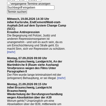
vergangene Termine anzeigen
Mittwoch, 19.08.2026 14:30 Uhr
in/bei Karlsruhe, EndCement/Wald-statt-
Asphalt-Zelt auf dem System Change Camp
(SCC)
Kreative Antirepression
Die Begegnung mit Polizei, Justiz und
anderen Repressionsorganen ist
unangenehm - und soll es auch sein, da es
um Einschüchterung und Strafe geht. Es
macht Sinn, sich vor Repression zu schützen.
[mehr]
Montag, 07.09.2026 09:00 Uhr
in/bei Braunschweig, Landgericht, An der
Martinikirche 8 (Raum siehe Aushang)
Strafprozess wegen des Films Unter
Paragraphen II
Der Film wurde lange kriminalisiert mit der
(erlogenen) Behauptung, er sei illegal.
[mehr]
Montag, 21.09.2026 09:15 Uhr
in/bei Braunschweig, Landgericht
Braunschweig
Wiederholung der Berufungsverhandlung
wegen Abseilaktion über der A39
Worum gehts? Ursprünglich um eine
Abseilaktion über der B39, mittlerweile um