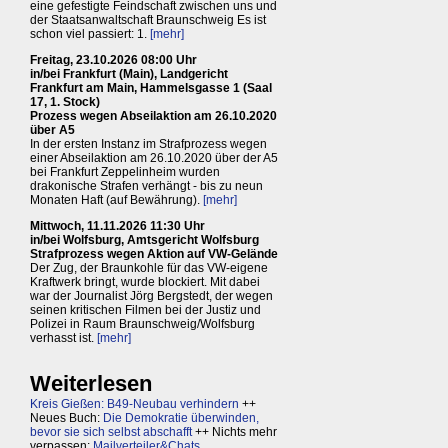
eine gefestigte Feindschaft zwischen uns und
der Staatsanwaltschaft Braunschweig Es ist
schon viel passiert: 1.
[mehr]
Freitag, 23.10.2026 08:00 Uhr
in/bei Frankfurt (Main), Landgericht
Frankfurt am Main, Hammelsgasse 1 (Saal
17, 1. Stock)
Prozess wegen Abseilaktion am 26.10.2020
über A5
In der ersten Instanz im Strafprozess wegen
einer Abseilaktion am 26.10.2020 über der A5
bei Frankfurt Zeppelinheim wurden
drakonische Strafen verhängt - bis zu neun
Monaten Haft (auf Bewährung).
[mehr]
Mittwoch, 11.11.2026 11:30 Uhr
in/bei Wolfsburg, Amtsgericht Wolfsburg
Strafprozess wegen Aktion auf VW-Gelände
Der Zug, der Braunkohle für das VW-eigene
Kraftwerk bringt, wurde blockiert. Mit dabei
war der Journalist Jörg Bergstedt, der wegen
seinen kritischen Filmen bei der Justiz und
Polizei in Raum Braunschweig/Wolfsburg
verhasst ist.
[mehr]
Weiterlesen
Kreis Gießen: B49-Neubau verhindern
++
Neues Buch:
Die Demokratie überwinden,
bevor sie sich selbst abschafft
++ Nichts mehr
verpassen:
Mailverteiler&Chats