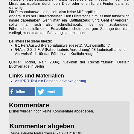
Missbrauchsgefahr durch den Dieb oder unehrlichen Finder ganz zu
schweigen.
Für Personalausweise besteht also keine Mitführpflicht.
Anders ist es bei Führerscheinen. Den Führerschein muss man tatsächlich
immer dabeihaben, wenn man ein Kraftfahrzeug führt. Geht er verloren,
sollte man sich also schnellstmöglich bei der zuständigen
Führerscheinstelle einen Ersatzführerschein besorgen. Solange der nicht
vorliegt, muss man das Fahrzeug stehen lassen.
Bei Interesse siehe hierzu:
§ 1 PersAuswG (Personalausweisgesetz), "Ausweispflicht"
§4Abs. 2 S. 2 FeV (Fahrerlaubnis-Verordnung), "Erlaubnispflicht und
Ausweispflicht für das Führen von Kraftfahrzeugen"
Quelle: Höcker, Ralf (2004), "Lexikon der Rechtsirrtümer", Ullstein
Buchverlage in Berlin
Links und Materialien
AntiRRR-Text zur Personalienverweigerung
Kommentare
Bisher wurden noch keine Kommentare abgegeben.
Kommentar abgeben
Deine aktuelle Netzadresse: 216.73.216.191