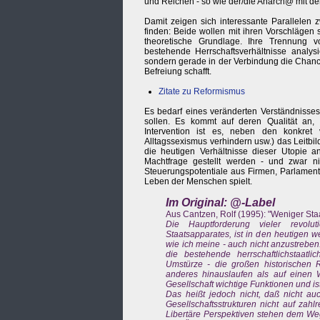
und Reichen - so wie der/die Anarch@ mit de
Damit zeigen sich interessante Parallele
finden: Beide wollen mit ihren Vorschlägen
theoretische Grundlage. Ihre Trennung vo
bestehende Herrschaftsverhältnisse analysi
sondern gerade in der Verbindung die Chance
Befreiung schafft.
Zitate zu Reformismus
Es bedarf eines veränderten Verständnisse
sollen. Es kommt auf deren Qualität an, a
Intervention ist es, neben den konkret 
Alltagssexismus verhindern usw.) das Leitb
die heutigen Verhältnisse dieser Utopie a
Machtfrage gestellt werden - und zwar n
Steuerungspotentiale aus Firmen, Parlament
Leben der Menschen spielt.
Im Original: @-Label
Aus Cantzen, Rolf (1995): "Weniger Sta
Die Hauptforderung vieler revolut
Staatsapparates, ist in den heutigen we
wie ich meine - auch nicht anzustreben.
die bestehende herrschaftlichstaatl
Umstürze - die großen historischen R
anderes hinauslaufen als auf einen
Gesellschaft wichtige Funktionen und is
Das heißt jedoch nicht, daß nicht auc
Gesellschaftsstrukturen nicht auf zah
Libertäre Perspektiven stehen dem Weg 