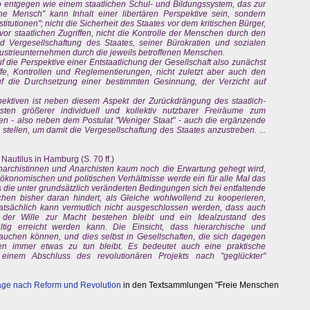
ntgegen wie einem staatlichen Schul- und Bildungssystem, das zur
rne Mensch" kann Inhalt einer libertären Perspektive sein, sondern
titutionen"; nicht die Sicherheit des Staates vor dem kritischen Bürger,
or staatlichen Zugriffen, nicht die Kontrolle der Menschen durch den
nd Vergesellschaftung des Staates, seiner Bürokratien und sozialen
ndustrieunternehmen durch die jeweils betroffenen Menschen.
f die Perspektive einer Entstaatlichung der Gesellschaft also zunächst
ffe, Kontrollen und Reglementierungen, nicht zuletzt aber auch den
uf die Durchsetzung einer bestimmten Gesinnung, der Verzicht auf
ktiven ist neben diesem Aspekt der Zurückdrängung des staatlich-
unsten größerer individuell und kollektiv nutzbarer Freiräume zum
uren - also neben dem Postulat "Weniger Staat" - auch die ergänzende
stellen, um damit die Vergesellschaftung des Staates anzustreben. ...
 Nautilus in Hamburg (S. 70 ff.)
narchistinnen und Anarchisten kaum noch die Erwartung gehegt wird,
, ökonomischen und politischen Verhältnisse werde ein für alle Mal das
die unter grundsätzlich veränderten Bedingungen sich frei entfaltende
hen bisher daran hindert, als Gleiche wohlwollend zu kooperieren,
Tatsächlich kann vermutlich nicht ausgeschlossen werden, dass auch
 der Wille zur Macht bestehen bleibt und ein Idealzustand des
ltig erreicht werden kann. Die Einsicht, dass hierarchische und
uchen können, und dies selbst in Gesellschaften, die sich dagegen
sten immer etwas zu tun bleibt. Es bedeutet auch eine praktische
n einem Abschluss des revolutionären Projekts nach "geglückter"
rage nach Reform und Revolution
in den Textsammlungen "Freie Menschen