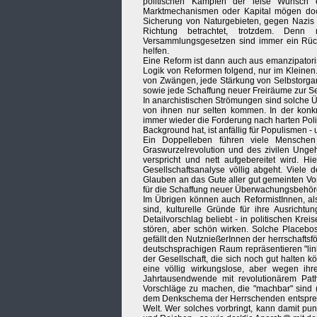
politischen Kämpfen der leise Wunsch en
Marktmechanismen oder Kapital mögen doc
Sicherung von Naturgebieten, gegen Nazis 
Richtung betrachtet, trotzdem. Denn 
Versammlungsgesetzen sind immer ein Rücks
helfen.
Eine Reform ist dann auch aus emanzipatoris
Logik von Reformen folgend, nur im Kleinen
von Zwängen, jede Stärkung von Selbstorgan
sowie jede Schaffung neuer Freiräume zur Sel
In anarchistischen Strömungen sind solche
von ihnen nur selten kommen. In der konkr
immer wieder die Forderung nach harten Poliz
Background hat, ist anfällig für Populismen - 
Ein Doppelleben führen viele Menschen 
Graswurzelrevolution und des zivilen Ungeh
verspricht und nett aufgebereitet wird. H
Gesellschaftsanalyse völlig abgeht. Viele d
Glauben an das Gute aller gut gemeinten Vo
für die Schaffung neuer Überwachungsbehör
Im Übrigen können auch ReformistInnen, als
sind, kulturelle Gründe für ihre Ausricht
Detailvorschlag beliebt - in politischen Kr
stören, aber schön wirken. Solche Placebos
gefällt den NutznießerInnen der herrschafts
deutschsprachigen Raum repräsentieren "lin
der Gesellschaft, die sich noch gut halten 
eine völlig wirkungslose, aber wegen ih
Jahrtausendwende mit revolutionärem Path
Vorschläge zu machen, die "machbar" sind (
dem Denkschema der Herrschenden entsprech
Welt. Wer solches vorbringt, kann damit pu