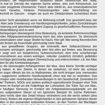
tsteht, die hegemonialen Strukturen dieser Gesellschaft wie Staat,
h mal im Dienste der eigenen Sache wirken, also zum Klimaschutz, zur
oder prügelnde Ehemänner. Falsch aber bleibt es, aus emanzipatorischer
mehr Gesetze, härteres Polizeieingreifen oder Verschärfung von
chritt im Ganzen - mögen sie auch ein Detailproblem (scheinbar) lösen
cher Sicht akzeptabel, wenn sie Befreiung schafft. Das geschieht zwar, der
. Aber jede Erweiterung von Handlungsmöglichkeiten, jedes Zurückdrängen
isierung und gleichberechtigtem Zugang zu gesellschaftlichen Ressourcen
bstentfaltung sind es wert.
 Überlegungen überwiegend ohne Bedeutung, da konkrete Reformvorschläge
eten Alltagsauseinandersetzung kann das eher passieren. So überrascht
eieinsätzen oder sogar Strafen für Nazis. Hier gilt: Wer wenig theoretischen
udn fordert als AnarchistIn gleichzeitig mehr Staat.
aus gewaltfreien Gruppen, die einerseits dem Softanarchismus der
orsams anhängen, gleichzeitig aber fast alles gut finden, was Besserung
ier zeigt sich ein bürgerliches Gutmenschentum, dem eine scharfsinnige
emonstrieren aus einem wohligen, mitunter zusätzlich christlich gefärbten
rschläge gleichzeitig gegen Überwachung und unterschreiben z.B. bei Attac
den für alle Kontobewegungen.
o die überzeugten AnhängerInnen der Idee, dass kleine Schritte wichtiger
ung haben. In den Zirkeln, in denen sie verkehren, ist mehr der schlaue
eisen sogar oftmals bis hin zu Maßnahmen, die nicht bringen bzw. niemanden
 suggerieren politische Handlungskraft, ohne real viel zu verändern. Das
förmigen oder neoliberalen Verwandlungen in der Gesellschaft. Zumindest im
ke" Parteien, NGOs und andere politisch-oppositionelle Gruppen eher Teile
können im Kampf um die Futtertröge der Lohnarbeit. Die Tobin Tax von Attac,
rer häufigen Nennung im Kontext der Antiglobalisierungskämpfe um die
os aufgeladene Steuer ist ein typisches Beispiel für solche Reformen.
also nichts über das Detail hinaus verändern) und die seriös wirken (also
en), fördern die eigenen Möglichkeiten in den gehobenen Sphären dieser
nkten in den passenden kulturellen Kreisen, an den Tischen der Mächtigen