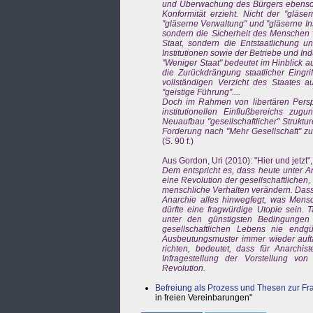
und Überwachung des Bürgers ebenso e
Konformität erzieht. Nicht der "gläse
"gläserne Verwaltung" und "gläserne Ins
sondern die Sicherheit des Menschen v
Staat, sondern die Entstaatlichung u
Institutionen sowie der Betriebe und I
"Weniger Staat" bedeutet im Hinblick au
die Zurückdrängung staatlicher Eingri
vollständigen Verzicht des Staates a
"geistige Führung"....
Doch im Rahmen von libertären Perspe
institutionellen Einflußbereichs zug
Neuaufbau "gesellschaftlicher" Strukt
Forderung nach "Mehr Gesellschaft" zu 
(S. 90 f.)
Aus Gordon, Uri (2010): "Hier und jetzt",
Dem entspricht es, dass heute unter A
eine Revolution der gesellschaftlichen
menschliche Verhalten verändern. Dass 
Anarchie alles hinwegfegt, was Mensc
dürfte eine fragwürdige Utopie sein. 
unter den günstigsten Bedingungen
gesellschaftlichen Lebens nie endgü
Ausbeutungsmuster immer wieder aufta
richten, bedeutet, dass für Anarchi
Infragestellung der Vorstellung vo
Revolution.
Befreiung als Prozess und Thesen zur F
in freien Vereinbarungen"