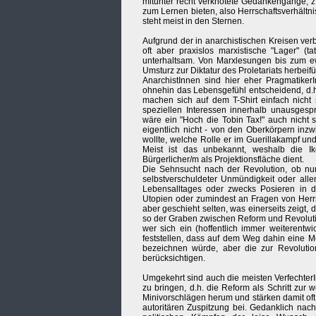
mitunter recht verknotete Gedankengänge, 
zum Lernen bieten, also Herrschaftsverhältn
steht meist in den Sternen.
Aufgrund der in anarchistischen Kreisen verbr
oft aber praxislos marxistische "Lager" (t
unterhaltsam. Von Marxlesungen bis zum ew
Umsturz zur Diktatur des Proletariats herbei
AnarchistInnen sind hier eher PragmatikerI
ohnehin das Lebensgefühl entscheidend, d.h. 
machen sich auf dem T-Shirt einfach nicht 
speziellen Interessen innerhalb unausges
wäre ein "Hoch die Tobin Tax!" auch nicht 
eigentlich nicht - von den Oberkörpern inzw
wollte, welche Rolle er im Guerillakampf und
Meist ist das unbekannt, weshalb die Ik
Bürgerlicher/m als Projektionsfläche dient.
Die Sehnsucht nach der Revolution, ob n
selbstverschuldeter Unmündigkeit oder alle
Lebensalltages oder zwecks Posieren in de
Utopien oder zumindest an Fragen von Herr
aber geschieht selten, was einerseits zeigt, 
so der Graben zwischen Reform und Revolutio
wer sich ein (hoffentlich immer weiterentwi
feststellen, dass auf dem Weg dahin eine Me
bezeichnen würde, aber die zur Revolutio
berücksichtigen.
Umgekehrt sind auch die meisten Verfechter
zu bringen, d.h. die Reform als Schritt zur 
Minivorschlägen herum und stärken damit oft
autoritären Zuspitzung bei. Gedanklich nac