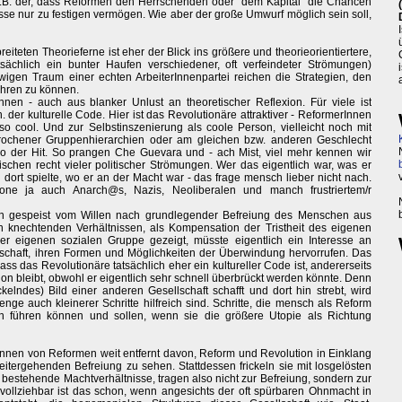
z.B. der, dass Reformen den Herrschenden oder "dem Kapital" die Chancen
isse nur zu festigen vermögen. Wie aber der große Umwurf möglich sein soll,
eiteten Theorieferne ist eher der Blick ins größere und theorieorientiertere,
atsächlich ein bunter Haufen verschiedener, oft verfeindeter Strömungen)
igen Traum einer echten ArbeiterInnenpartei reichen die Strategien, den
führen zu können.
nnen - auch aus blanker Unlust an theoretischer Reflexion. Für viele ist
der kulturelle Code. Hier ist das Revolutionäre attraktiver - ReformerInnen
so cool. Und zur Selbstinszenierung als coole Person, vielleicht noch mit
prochener Gruppenhierarchien oder am gleichen bzw. anderen Geschlecht
so der Hit. So prangen Che Guevara und - ach Mist, viel mehr kennen wir
ischen recht vieler politischer Strömungen. Wer das eigentlich war, was er
 dort spielte, wo er an der Macht war - das frage mensch lieber nicht nach.
one ja auch Anarch@s, Nazis, Neoliberalen und manch frustriertem/r
un gespeist vom Willen nach grundlegender Befreiung des Menschen aus
n knechtenden Verhältnissen, als Kompensation der Tristheit des eigenen
r eigenen sozialen Gruppe gezeigt, müsste eigentlich ein Interesse an
schaft, ihren Formen und Möglichkeiten der Überwindung hervorrufen. Das
dass das Revolutionäre tatsächlich eher ein kultureller Code ist, andererseits
n bleibt, obwohl er eigentlich sehr schnell überbrückt werden könnte. Denn
ckelndes) Bild einer anderen Gesellschaft schafft und dort hin strebt, wird
nge auch kleinerer Schritte hilfreich sind. Schritte, die mensch als Reform
n führen können und sollen, wenn sie die größere Utopie als Richtung
Innen von Reformen weit entfernt davon, Reform und Revolution in Einklang
weitergehenden Befreiung zu sehen. Stattdessen frickeln sie mit losgelösten
 bestehende Machtverhältnisse, tragen also nicht zur Befreiung, sondern zur
hvollziehbar ist das schon, wenn angesichts der oft spürbaren Ohnmacht in