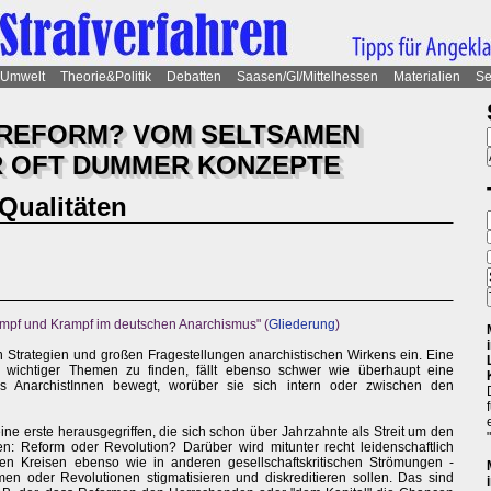
Umwelt
Theorie&Politik
Debatten
Saasen/GI/Mittelhessen
Materialien
Se
 REFORM? VOM SELTSAMEN
R OFT DUMMER KONZEPTE
Qualitäten
mpf und Krampf im deutschen Anarchismus" (
Gliederung
)
en Strategien und großen Fragestellungen anarchistischen Wirkens ein. Eine
 wichtiger Themen zu finden, fällt ebenso schwer wie überhaupt eine
was AnarchistInnen bewegt, worüber sie sich intern oder zwischen den
eine erste herausgegriffen, die sich schon über Jahrzahnte als Streit um den
en: Reform oder Revolution? Darüber wird mitunter recht leidenschaftlich
schen Kreisen ebenso wie in anderen gesellschaftskritischen Strömungen -
men oder Revolutionen stigmatisieren und diskreditieren sollen. Das sind