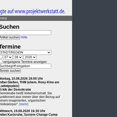
rvice
Suchen
Hilfe
Termine
vergangene Termine anzeigen
Montag, 10.08.2026 18:00 Uhr
in/bei Gießen, THM (ehem. Roxy-Kino am
Ludwigsplatz)
Kritik der Demokratie
Demokratie heißt Volksherrschaft. Sie
funktioniert also immer über den Bezug auf
einem imaginierten, organischen
"Volkskörper".
[mehr]
Mittwoch, 19.08.2026 16:30 Uhr
in/bei Karlsruhe, System Change Camp