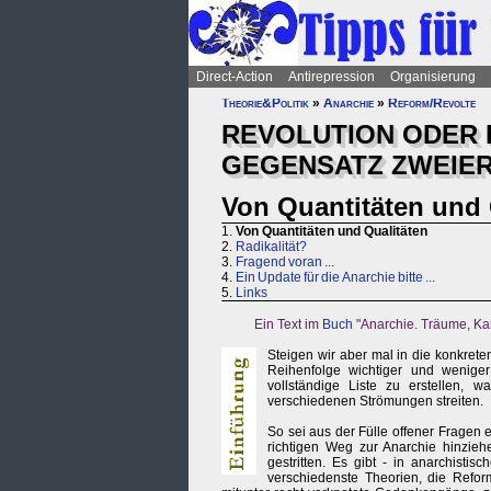
Direct-Action
Antirepression
Organisierung
Theorie&Politik
»
Anarchie
»
Reform/Revolte
REVOLUTION ODER
GEGENSATZ ZWEIE
Von Quantitäten und 
1.
Von Quantitäten und Qualitäten
2.
Radikalität?
3.
Fragend voran ...
4.
Ein Update für die Anarchie bitte ...
5.
Links
Ein Text im
Buch
"Anarchie. Träume, Ka
Steigen wir aber mal in die konkret
Reihenfolge wichtiger und weniger
vollständige Liste zu erstellen, 
verschiedenen Strömungen streiten.
So sei aus der Fülle offener Fragen 
richtigen Weg zur Anarchie hinzieh
gestritten. Es gibt - in anarchisti
verschiedenste Theorien, die Refor