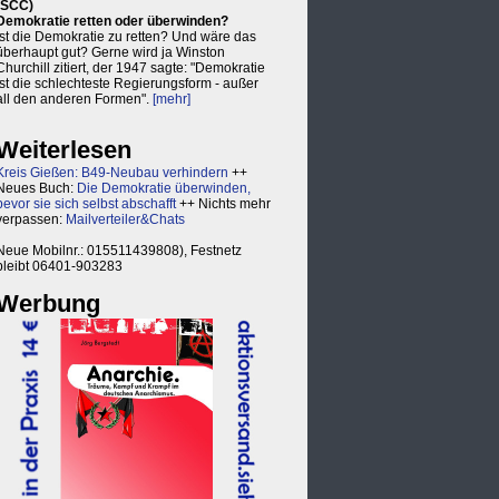
(SCC)
Demokratie retten oder überwinden?
Ist die Demokratie zu retten? Und wäre das
überhaupt gut? Gerne wird ja Winston
Churchill zitiert, der 1947 sagte: "Demokratie
ist die schlechteste Regierungsform - außer
all den anderen Formen".
[mehr]
Weiterlesen
Kreis Gießen: B49-Neubau verhindern
++
Neues Buch:
Die Demokratie überwinden,
bevor sie sich selbst abschafft
++ Nichts mehr
verpassen:
Mailverteiler&Chats
Neue Mobilnr.: 015511439808), Festnetz
bleibt 06401-903283
Werbung