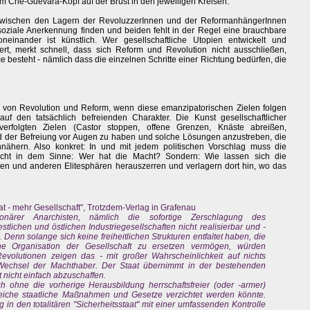
m Che-Guevara-Kopf auf der Brust in den jeweiligen Kreisen.
n zwischen den Lagern der RevoluzzerInnen und der ReformanhängerInnen
 soziale Anerkennung finden und beiden fehlt in der Regel eine brauchbare
neinander ist künstlich. Wer gesellschaftliche Utopien entwickelt und
ert, merkt schnell, dass sich Reform und Revolution nicht ausschließen,
 besteht - nämlich dass die einzelnen Schritte einer Richtung bedürfen, die
s von Revolution und Reform, wenn diese emanzipatorischen Zielen folgen
uf den tatsächlich befreienden Charakter. Die Kunst gesellschaftlicher
verfolgten Zielen (Castor stoppen, offene Grenzen, Knäste abreißen,
ild der Befreiung vor Augen zu haben und solche Lösungen anzustreben, die
nnähern. Also konkret: In und mit jedem politischen Vorschlag muss die
icht in dem Sinne: Wer hat die Macht? Sondern: Wie lassen sich die
en und anderen Elitesphären herauszerren und verlagern dort hin, wo das
at - mehr Gesellschaft", Trotzdem-Verlag in Grafenau
ionärer Anarchisten, nämlich die sofortige Zerschlagung des
stlichen und östlichen Industriegesellschaften nicht realisierbar und -
 Denn solange sich keine freiheitlichen Strukturen entfaltet haben, die
iche Organisation der Gesellschaft zu ersetzen vermögen, würden
evolutionen zeigen das - mit großer Wahrscheinlichkeit auf nichts
 Wechsel der Machthaber. Der Staat übernimmt in der bestehenden
t nicht einfach abzuschaffen.
h ohne die vorherige Herausbildung herrschaftsfreier (oder -armer)
lreiche staatliche Maßnahmen und Gesetze verzichtet werden könnte.
in den totalitären "Sicherheitsstaat" mit einer umfassenden Kontrolle