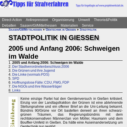
Direct-Action
Antirepression
Organisierung
Umwelt
Theorie&Politik
Debatten
Saasen/GI/Mittelhessen
Materialien
Service
Saasen/GI/Mittelhessen
»
Gentechnik in Gießen
»
Stadtpolitik
STADTPOLITIK IN GIESSEN
2005 und Anfang 2006: Schweigen
im Walde
1.
2005 und Anfang 2006: Schweigen im Walde
2.
Der Stadtverordnetenbeschluss 2006
3.
Die Grünen und ihre Jugend
4.
Die Linke (vormals PDS)
5.
SPD
6.
Hoffnungslose Fälle: CDU, FWG, FDP
7.
Die NGOs und ihre Wasserträger
8.
Links
Keine einzige Partei hat den Gerstenversuch in Gießen kritisiert.
Einzig von der Landtagsfraktion der Grünen ist eine ablehnende
Stellungnahme und ein offener Brief an die Uni-Leitung bekannt.
Bündnis 90/Grüne vor Ort bastelten derweil an ihren schwarz-
grünen Träumen, das Regierungsbündnis mit dem
rechtskonservativen Männerclan von Möller, Haumann und dem
Bouffier-Umfeld in Gießen. Da hätte eine Auseinandersetzung um
Gentechnik nur gestört.