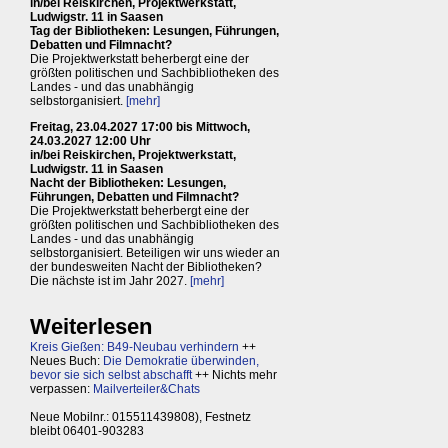
in/bei Reiskirchen, Projektwerkstatt,
Ludwigstr. 11 in Saasen
Tag der Bibliotheken: Lesungen, Führungen,
Debatten und Filmnacht?
Die Projektwerkstatt beherbergt eine der
größten politischen und Sachbibliotheken des
Landes - und das unabhängig
selbstorganisiert.
[mehr]
Freitag, 23.04.2027 17:00 bis Mittwoch,
24.03.2027 12:00 Uhr
in/bei Reiskirchen, Projektwerkstatt,
Ludwigstr. 11 in Saasen
Nacht der Bibliotheken: Lesungen,
Führungen, Debatten und Filmnacht?
Die Projektwerkstatt beherbergt eine der
größten politischen und Sachbibliotheken des
Landes - und das unabhängig
selbstorganisiert. Beteiligen wir uns wieder an
der bundesweiten Nacht der Bibliotheken?
Die nächste ist im Jahr 2027.
[mehr]
Weiterlesen
Kreis Gießen: B49-Neubau verhindern
++
Neues Buch:
Die Demokratie überwinden,
bevor sie sich selbst abschafft
++ Nichts mehr
verpassen:
Mailverteiler&Chats
Neue Mobilnr.: 015511439808), Festnetz
bleibt 06401-903283