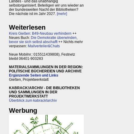
Landes - und das unabhängig
selbstorganisiert. Beteiligen wir uns wieder an
der bundesweiten Nacht der Bibliotheken?
Die nächste ist im Jahr 2027.
[mehr]
Weiterlesen
Kreis Gießen: B49-Neubau verhindern
++
Neues Buch:
Die Demokratie überwinden,
bevor sie sich selbst abschafft
++ Nichts mehr
verpassen:
Mailverteiler&Chats
Neue Mobilnr.: 015511439808), Festnetz
bleibt 06401-903283
MATERIALSAMMLUNGEN IN DER REGION:
POLITISCHE BÜCHEREIEN UND ARCHIVE
Ergänzende Seiten und Links
Gießen, Projektwerkstatt
KABRACK!ARCHIV - DIE BIBLIOTHEKEN
UND SAMMLUNGEN IN DER
PROJEKTWERKSTATT
Überblick zum kabrack!archiv
Werbung