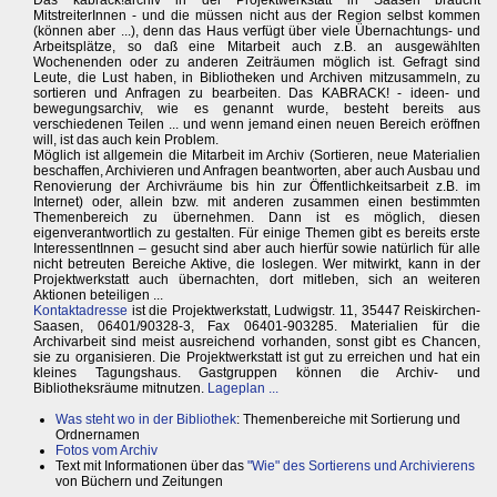
Das kabrack!archiv in der Projektwerkstatt in Saasen braucht
MitstreiterInnen - und die müssen nicht aus der Region selbst kommen
(können aber ...), denn das Haus verfügt über viele Übernachtungs- und
Arbeitsplätze, so daß eine Mitarbeit auch z.B. an ausgewählten
Wochenenden oder zu anderen Zeiträumen möglich ist. Gefragt sind
Leute, die Lust haben, in Bibliotheken und Archiven mitzusammeln, zu
sortieren und Anfragen zu bearbeiten. Das KABRACK! - ideen- und
bewegungsarchiv, wie es genannt wurde, besteht bereits aus
verschiedenen Teilen ... und wenn jemand einen neuen Bereich eröffnen
will, ist das auch kein Problem.
Möglich ist allgemein die Mitarbeit im Archiv (Sortieren, neue Materialien
beschaffen, Archivieren und Anfragen beantworten, aber auch Ausbau und
Renovierung der Archivräume bis hin zur Öffentlichkeitsarbeit z.B. im
Internet) oder, allein bzw. mit anderen zusammen einen bestimmten
Themenbereich zu übernehmen. Dann ist es möglich, diesen
eigenverantwortlich zu gestalten. Für einige Themen gibt es bereits erste
InteressentInnen – gesucht sind aber auch hierfür sowie natürlich für alle
nicht betreuten Bereiche Aktive, die loslegen. Wer mitwirkt, kann in der
Projektwerkstatt auch übernachten, dort mitleben, sich an weiteren
Aktionen beteiligen ...
Kontaktadresse
ist die Projektwerkstatt, Ludwigstr. 11, 35447 Reiskirchen-
Saasen, 06401/90328-3, Fax 06401-903285. Materialien für die
Archivarbeit sind meist ausreichend vorhanden, sonst gibt es Chancen,
sie zu organisieren. Die Projektwerkstatt ist gut zu erreichen und hat ein
kleines Tagungshaus. Gastgruppen können die Archiv- und
Bibliotheksräume mitnutzen.
Lageplan ...
Was steht wo in der Bibliothek
: Themenbereiche mit Sortierung und
Ordnernamen
Fotos vom Archiv
Text mit Informationen über das
"Wie" des Sortierens und Archivierens
von Büchern und Zeitungen