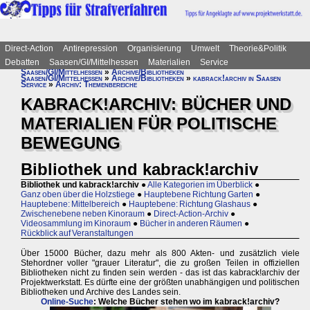
Direct-Action
Antirepression
Organisierung
Umwelt
Theorie&Politik
Debatten
Saasen/GI/Mittelhessen
Materialien
Service
Saasen/GI/Mittelhessen
»
Archive/Bibliotheken
Saasen/GI/Mittelhessen
»
Archive/Bibliotheken
»
kabrack!archiv in Saasen
Service
»
Archiv: Themenbereiche
KABRACK!ARCHIV: BÜCHER UND
MATERIALIEN FÜR POLITISCHE
BEWEGUNG
Bibliothek und kabrack!archiv
Bibliothek und kabrack!archiv
●
Alle Kategorien im Überblick
●
Ganz oben über die Holzstiege
●
Hauptebene Richtung Garten
●
Hauptebene: Mittelbereich
●
Hauptebene: Richtung Glashaus
●
Zwischenebene neben Kinoraum
●
Direct-Action-Archiv
●
Videosammlung im Kinoraum
●
Bücher in anderen Räumen
●
Rückblick auf Veranstaltungen
Über 15000 Bücher, dazu mehr als 800 Akten- und zusätzlich viele
Stehordner voller "grauer Literatur", die zu großen Teilen in offiziellen
Bibliotheken nicht zu finden sein werden - das ist das kabrack!archiv der
Projektwerkstatt. Es dürfte eine der größten unabhängigen und politischen
Bibliotheken und Archive des Landes sein.
Online-Suche
: Welche Bücher stehen wo im kabrack!archiv?