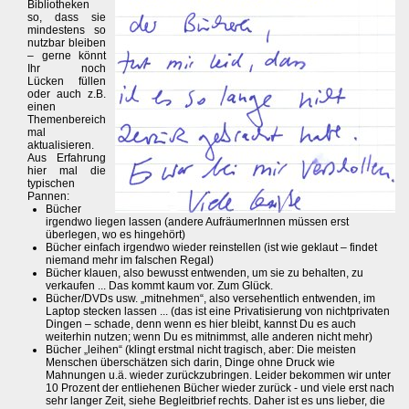
Bibliotheken
so, dass sie
mindestens so
nutzbar bleiben
– gerne könnt
Ihr noch
Lücken füllen
oder auch z.B.
einen
Themenbereich
mal
aktualisieren.
Aus Erfahrung
hier mal die
typischen
Pannen:
Bücher
irgendwo liegen lassen (andere AufräumerInnen müssen erst
überlegen, wo es hingehört)
Bücher einfach irgendwo wieder reinstellen (ist wie geklaut – findet
niemand mehr im falschen Regal)
Bücher klauen, also bewusst entwenden, um sie zu behalten, zu
verkaufen ... Das kommt kaum vor. Zum Glück.
Bücher/DVDs usw. „mitnehmen“, also versehentlich entwenden, im
Laptop stecken lassen ... (das ist eine Privatisierung von nichtprivaten
Dingen – schade, denn wenn es hier bleibt, kannst Du es auch
weiterhin nutzen; wenn Du es mitnimmst, alle anderen nicht mehr)
Bücher „leihen“ (klingt erstmal nicht tragisch, aber: Die meisten
Menschen überschätzen sich darin, Dinge ohne Druck wie
Mahnungen u.ä. wieder zurückzubringen. Leider bekommen wir unter
10 Prozent der entliehenen Bücher wieder zurück - und viele erst nach
sehr langer Zeit, siehe Begleitbrief rechts. Daher ist es uns lieber, die