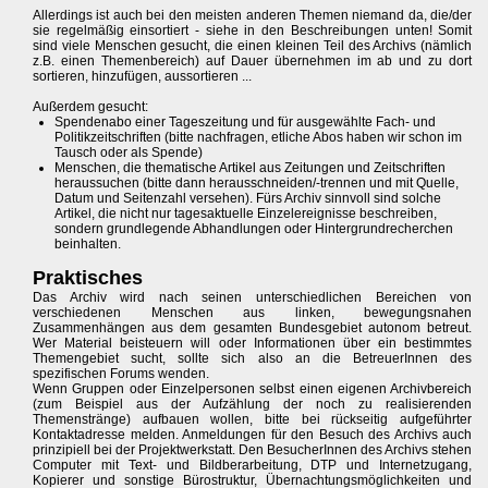
Allerdings ist auch bei den meisten anderen Themen niemand da, die/der
sie regelmäßig einsortiert - siehe in den Beschreibungen unten! Somit
sind viele Menschen gesucht, die einen kleinen Teil des Archivs (nämlich
z.B. einen Themenbereich) auf Dauer übernehmen im ab und zu dort
sortieren, hinzufügen, aussortieren ...
Außerdem gesucht:
Spendenabo einer Tageszeitung und für ausgewählte Fach- und
Politikzeitschriften (bitte nachfragen, etliche Abos haben wir schon im
Tausch oder als Spende)
Menschen, die thematische Artikel aus Zeitungen und Zeitschriften
heraussuchen (bitte dann herausschneiden/-trennen und mit Quelle,
Datum und Seitenzahl versehen). Fürs Archiv sinnvoll sind solche
Artikel, die nicht nur tagesaktuelle Einzelereignisse beschreiben,
sondern grundlegende Abhandlungen oder Hintergrundrecherchen
beinhalten.
Praktisches
Das Archiv wird nach seinen unterschiedlichen Bereichen von
verschiedenen Menschen aus linken, bewegungsnahen
Zusammenhängen aus dem gesamten Bundesgebiet autonom betreut.
Wer Material beisteuern will oder Informationen über ein bestimmtes
Themengebiet sucht, sollte sich also an die BetreuerInnen des
spezifischen Forums wenden.
Wenn Gruppen oder Einzelpersonen selbst einen eigenen Archivbereich
(zum Beispiel aus der Aufzählung der noch zu realisierenden
Themenstränge) aufbauen wollen, bitte bei rückseitig aufgeführter
Kontaktadresse melden. Anmeldungen für den Besuch des Archivs auch
prinzipiell bei der Projektwerkstatt. Den BesucherInnen des Archivs stehen
Computer mit Text- und Bildberarbeitung, DTP und Internetzugang,
Kopierer und sonstige Bürostruktur, Übernachtungsmöglichkeiten und