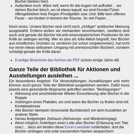
Bücher bleiben hier).
Außerdem noch: Wäre nett, wenn Ihr die Augen mit aufhaltet ... wo
stehen Bücher falsch, wo ist etwas kaputt, wo sind Fenster/Türen
offengeblieben trotz Regen-/Frostgefahr usw. Und: Bitte kein offenes
Feuer – am besten in keinem der Räume. So viel Papier ...
Noch eines: Unsere Bücher sind nicht nach „richtiger“ politischer Meinung
ausgewählt. Erstens wollen wir niemanden bevormunden, zweitens sind
auch und gerade die Bücher mit anti-emanzipatorischen Positionen für die
Kritik an selbigen wichtig. Wer es also als tolle Aktion begreift, hier Bücher
aus inhaltlichen Gründen zu zerstören (ist schon vorgekommen), hat nicht
nur einen etwas seltsamen Umgang mit unerwünschten Büchern, sondern
schädigt gerade die Kritik daran.
8-seitige Broschüre des Archivs als PDF
(schon einige Jahre alt)
Ganze Teile der Bibliothek für Aktionen und
Ausstellungen ausleihen ...
Ein besonderes Angebot: Für Veranstaltungen, Ausstellungen und mehr
können auch ganze Teile der Bibliothek ausgeliehen werden. Dafür muss
jeweils eine gesonderte Absprache getroffen werden. "Bedingungen":
Abholung und anschließende Wieder-Einsortierung aller Bücher in die
Regale
Anbringen eines Plakates, wo und wann die Bücher zu finden sind mit
Kontaktadresse
Alle Bücher stempeln (Innenseite Buchdeckel) vor dem Ausstellen an
anderer Stelle
Genau festgelegter Zeitraum (Abholungs- und Wiederbringtag)
Wenn möglich: Anfertigen einer Liste aller Bücher (Erfassung von Titel
usw.) ... dazu am besten diese
Excel-Leerdatei
runterladen, dort die
Bücher eintragen und unter passendem Namen abspeichern