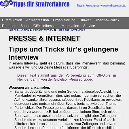
Direct-Action
Antirepression
Organisierung
Umwelt
Theorie&Politik
Debatten
Saasen/GI/Mittelhessen
Materialien
Service
Direct-Action
»
Presse/Medien
»
Tipps für Interviews
PRESSE & INTERNET
Tipps und Tricks für’s gelungene
Interview
In einem Interview geht es darum, dass die InterviewerIn das bekommt
was er/sie will und Du Deine Message rüberbringst.
Dieser Text stammt aus der Vorbereitung zum G8-Gipfel in
Heiligendamm von der Gipfelsoli-Pressegruppe.
Wogegen wir ankämpfen:
Banalität: Jede Zeitung und jeder Sender hat dieselbe Absicht: Ihren
Marktanteil zu vergrößern; dies wird getan, indem sie versuchen, die
Aufmerksamkeit ihrer Leserschaft oder ihres Publikums zu erwecken;
deswegen wird meist mehr über Events berichtet wie über Themen
Parteilichkeit: Der Presse geht es darum, ihren Gesellschaftern
gerecht zu werden - z.B. hat es überhaupt keinen Sinn, sich mit der
Boulevardpresse auseinander zu setzen - es gibt aber Zeitungen und
Sender, die wir zu unserem Vorteil nutzen können. Es ist oft auch
hilfreich, sich daran zu erinnern, dass zwar Zeitungen und private
Sender durchaus Partei ergreifen können, der öffentlich-rechtliche