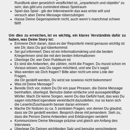
Rundfunk aber gesetzlich verpflichtet ist, „unparteisch und objektiv“ zu
sein; das gibt uns zumindest etwas Spielraum
Spiel das Spiel - gib der InterviewerIn das was er/sie will und
versuch aber Deine Message rüberzubrigen
Hasse Deine GegenspielerIn nicht, auch wenn’s manchmal schwer
fällt!
Um dies zu erreichen, ist es wichtig, ein klares Verständnis dafür zu
haben, was Deine Story ist:
Erinnere Dich daran, dass es der ReporterIn meist genauso wichtig ist
wie Dir, dass Du gut rüberkommst
Sei gut informiert: Dies ist ein Informationskrieg und die besten
KriegerInnen sind die mit den besten Informationen
Überlege Dir, wer Dein Publikum ist
Es sind die Antworten, die zählen, nicht die Fragen. Du musst schon im
Voraus wissen, was Du sagen möchtest, und wie Du’s sagst
Was werden sie Dich fragen? Bitte aber nicht um eine Liste der
Fragen,
die Dir gestellt werden, Du wirst sie sowieso nicht bekommen!
Was ist Deine Message?
Bereite Dich vor, indem Du Dir ein paar Phrasen, die Deine Message
beinhalten, überlegst. Benutze dabei einfache und aussagekräftige
Wörter. Mach Dir keine Sorgen, wenn Du das Gefühl hast, das was Du
sagen möchtest irgendwie vereinfacht dazustellen, nur so kann sich
die LeserIn/ZuschauerIn besser daran erinnern
Mache Dir Notizen zu ca. 5 zentralen Fragen, von denen Du glaubst,
dass sie Dir gestellt werden. Besprich diese mit jemandem. Sieh zu,
dass die Person Deine Antworten und Erklärungen versteht
Kommuniziere Deine Message präzise und gleich am Anfang des
Interviews
Überlege Dir Deinen wichtigsten Satz und benutze verschiedene