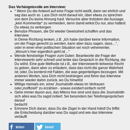
Das Verhängnisvolle am Interview:
* Wenn Du die Antwort auf eine Frage nicht weißt, dann sei ehrlich und
sag das auch so. Lass Dich nicht darauf ein, über etwas zu sprechen
von dem Du keine Ahnung hast. Versuche aber trotzdem die Aussage,
„kein Kommentar“ zu vermeiden, denn damit wirkst Du nur, also hättest
Du etwas zu verbergen
Benutze Phrasen, die Dir wieder Gewissheit schaffen und das
Interview
in Deine Richtung lenken, z.B. „Ich habe darüber keine Information,
um der Frage gerecht zu werden, kann aber dazu sagen, dass....“,
oder in einer eher politischen Situation sei noch vehementer,
„Worum’s hier eigentlich geht ist ...“
Wende feindselige Fragen zum Guten: Beantworte die Frage der
InterviewerIn sehr schnell und lenke das Gespräch in die Richtung, die
Du willst. Eine gute Methode ist z.B., der InterviewerIn teilweise Recht
zu geben, dann aber zu erläutern, dass das nicht die ganze Wahrheit
ist; oder, Du konterst mit Fakten, die was gegenteiliges bezeugen. Mit
anderen Worten, lass Dich nicht bedrängen und führe das Interview
immer wieder dahin zurück, wo Du hinwillst
Willige niemals ein, einer JournalistIn etwas im Vertrauen
oder„inoffiziell“ zu erzählen - sowas existiert einfach nicht!
Gehe immer davon aus, das Mikros live sind und dass die JournalistIn
sich alles was Du sagst notiert. Sei besonders bei Telefongesprächen
darauf
bedacht
Erinnere Dich daran, dass Du die Zügel in der Hand hälst! Du triffst
die Entscheidung darüber was Du sagst und wie das Interview
verläuft!