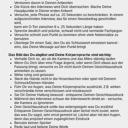
Versionen davon in Deinen Antworten
Die Kürze des Interviews wird Dich überraschen. Mache Deine
Hauptpunkte in Deiner ersten Antwort
Versuche, jede Phrase auf ca. 20 Sekunden zu beschränken. In einem
aufgezeichneten Interview, das für einen Newsbeitrag geschnitten
wird,
kann ein O-Ton zwischen 8 u. 25 Sekunden Länge haben
Spreche deutlich und präzise, schwall nicht und vermeide Fachjargon
Versuche schnell zum Punkt zu kommen ohne viele Nebensätze zu
benutzen
Überlege Dir einen Satz, den Du als Schlusswort einsetzen kannst -
eins, das Deine Message auf den Punkt bringt
Das Bild das Du abgibst und Deine Körpersprache sind wichtig:
Verhalte Dich so, als ob die Kamera und das Mikro ständig laufen
Wenn Du Dich über eine Frage ärgerst, oder wenn Dich etwas aus der
Fassung bringt, versuche es Dir nicht durch Deinen Gesichtsausdruck
anmerken zu lassen.
Wirke ruhig und gelassen
Steck die Hände nicht in die Hosentaschen oder spiel mit Deinem
Schmuck/Deinen Händen
Führ Dir vor Augen, was Deine Körpersprache ausdrückt. Z.B. wirken
verschränkte Arme verschlossen und misstrauisch
Sei Dir Deiner Haltung bewusst - entspanne Deinen Gesichtsausdruck
Während des Interviews schaue die InterviewerIn direkt an - versuche,
die Kamera zu ignorieren
Dein Gesichtausdruck sollte das widerspiegeln was Du erzählst
Entspanne Deinen Gesichtsausdruck aber lächel nicht zuviel, wenn
das was Du sagst, sehr ernst gemeint ist. Lächel aber mit den Augen,
denn das projiziert einen zugänglichen Eindruck
Benutze keinen Spicker
Rede laut und betone Deine Worte