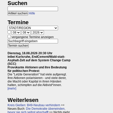
Suchen
Hilfe
Termine
vergangene Termine anzeigen
Dienstag, 18.08.2026 20:30 Uhr
in/bei Karlsruhe, EndCement/Wald-statt-
Asphalt-Zelt auf dem System Change Camp
(SCC)
Provokante Aktionen und ihre Bedeutung
für politischen Protest
Die "Letzte Generation" hat viele aufgeregt.
Ihre Aktionen polarisieren - und viele derer,
die Macht oder Kapital in ihren Händen
halten, schimpfen auf die Aktivist*innen.
[mehr]
Weiterlesen
Kreis Gießen: B49-Neubau verhindern
++
Neues Buch:
Die Demokratie überwinden,
bevor sie sich selbst abschafft
++ Nichts mehr