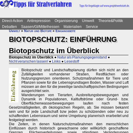
Direct-Action
Antirepression
Organisierung
Umwelt
Theorie&Politik
Debatten
Saasen/GI/Mittelhessen
Materialien
Service
Umwelt
»
Natur und Biotope
»
Eingangsseite
BIOTOPSCHUTZ: EINFÜHRUNG
Biotopschutz im Überblick
Biotopschutz im Überblick
●
Natur als Planungsgegenstand
●
Nicht verarschen lassen!
●
Links
●
Lesestoff
Biotopschutz und Landschaftsplanung dürfen sich nicht an den
Zufälligkeiten vorhandener Straßen, Restflächen oder
Nutzungsgrenzen orientieren. Schutzmaßnahmen für Tiere und
Pflanzen sowie für die Lebensgrundlagen Boden, Wasser und Luft
müssen an den für die jeweilige landschafttypischen Bedingungen
ausgerichtet sein.
Wanderungen von Tierarten, Ausbreitungsbewegungen und
Dynamik in Populationen, Kaltluftströme oder Grund- bzw.
Oberflächenwasserbewegungen laufen nach festen
Gesetzmäßigkeiten, dh ökologischen Regeln, ab. Sie müssen bekannt
sein und für jede Landschaft bzw jeden zu schützenden oder neu zu
schaffenden Lebensraum und seine Umgebung planerisch erarbeitet und
festgelegt werden.
Die Zeiten, in denen Naturschutzmaßnahmen den menschlichen
Einflüssen durch historisch gewachsene oder willkürlich geschaffene
Grenzen, Flächenverteilungen sowie ständigen Veränderungen