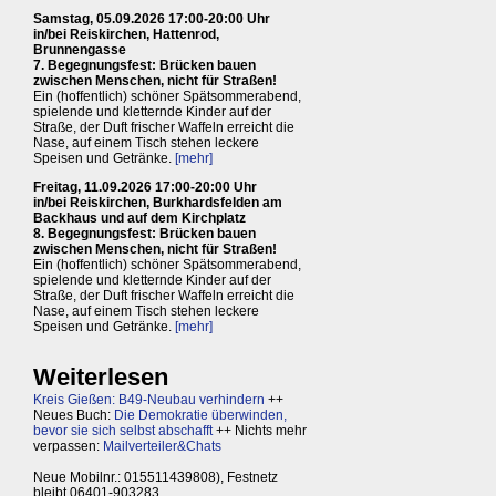
Samstag, 05.09.2026 17:00-20:00 Uhr
in/bei Reiskirchen, Hattenrod,
Brunnengasse
7. Begegnungsfest: Brücken bauen
zwischen Menschen, nicht für Straßen!
Ein (hoffentlich) schöner Spätsommerabend,
spielende und kletternde Kinder auf der
Straße, der Duft frischer Waffeln erreicht die
Nase, auf einem Tisch stehen leckere
Speisen und Getränke.
[mehr]
Freitag, 11.09.2026 17:00-20:00 Uhr
in/bei Reiskirchen, Burkhardsfelden am
Backhaus und auf dem Kirchplatz
8. Begegnungsfest: Brücken bauen
zwischen Menschen, nicht für Straßen!
Ein (hoffentlich) schöner Spätsommerabend,
spielende und kletternde Kinder auf der
Straße, der Duft frischer Waffeln erreicht die
Nase, auf einem Tisch stehen leckere
Speisen und Getränke.
[mehr]
Weiterlesen
Kreis Gießen: B49-Neubau verhindern
++
Neues Buch:
Die Demokratie überwinden,
bevor sie sich selbst abschafft
++ Nichts mehr
verpassen:
Mailverteiler&Chats
Neue Mobilnr.: 015511439808), Festnetz
bleibt 06401-903283