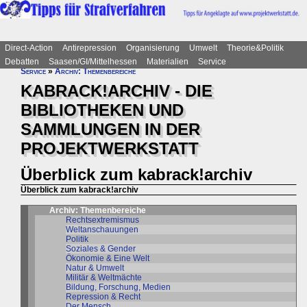
Direct-Action
Antirepression
Organisierung
Umwelt
Theorie&Politik
Debatten
Saasen/GI/Mittelhessen
Materialien
Service
Service
»
Archiv: Themenbereiche
KABRACK!ARCHIV - DIE
BIBLIOTHEKEN UND
SAMMLUNGEN IN DER
PROJEKTWERKSTATT
Überblick zum kabrack!archiv
Überblick zum kabrack!archiv
Archiv: Themenbereiche
Rechtsextremismus
Weltanschauungen
Politik
Soziales & Gender
Ökonomie & Eine Welt
Natur & Umwelt
Militär & Weltmächte
Bildung, Forschung, Medien
Repression & Recht
Der Mensch