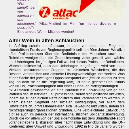
Welt
kämpft, frei
von
Interessen
und
Ideologien."
(Attac-Mitglied im Film "un mondo diverso e
possibile")
Eine andere Welt = Mitglied werden!
Alter Wein in alten Schläuchen
Ihr Aufstieg scheint unaufhaltsam, ist aber vor allem eine Folge der
skandalösen Praxis von Regierungspolitik seit den 90er Jahren. Wo allzu
offen Profitinteressen über die Bedürfnisse der Menschen sowie der
Reichtum weniger über die Grundsicherung vieler gestellt wird, wächst
das Unbehagen. Im günstigen Fall wächst daraus Protest der Betroffenen.
Wahrscheinlicher ist, dass das Unbehagen eingefangen wird von einer
Vielzahl konkurrierender Gruppen mit einfachen Weisheiten, die das
Bessere versprechen und einfache Lösungsvorschläge unterbreiten. Was
früher Sache der jeweiligen Oppositionspartei war (freilich nur bis zu dem
Tag, an dem sie an die Regierung kam), ist heute gelebter Populismus
von NGOs, Protestkampagnen und einer Flut neuer Parteigründungen.
"NGO stellen gewissermaßen eine Parallele zur Entwicklung von grünen
Parteien dar. Im letzteren Fall professionalisieren sich politische Aktivisten,
indem sie zu beruflichen Parteipolitikern und Parlamentariern werden. In
einem kleinen Segment der sozialen Bewegungen, vor allem dem
Umweltbereich, professionalisieren sich Bewegungsaktivisten, indem sie
Nichtregierungsorganisationen gründen. Eine vergleichbare Entwicklung
gibt es auch im Bereich der internationalistischen Solidaritätsbewegung.
Durch die vor allem von der Sozialdemokratie mit dem Brundtland-Report
vorangetriebene Diskussion über nachhaltige Entwicklung und die UN-
Konferenz über Umwelt und Entwicklung 1992 in Rio de Janeiro wurden