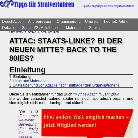
Direct-Action
Antirepression
Organisierung
Umwelt
Theorie&Politik
Debatten
Saasen/GI/Mittelhessen
Materialien
Service
Debatten
»
Attac
»
Strukturen
ATTAC: STAATS-LINKE? BI DER
NEUEN MITTE? BACK TO THE
80IES?
Einleitung
1.
Einleitung
2.
Links und Materialien
3.
Zitate über und von Attac (einschl. mittragenden Organisationen)
Diese Seiten entstanden für das Buch "
Mythos Attac
" im Jahr 2004.
Sie wurden zunächst laufend, später nur noch sporadisch ergänzt und
sind folglich nicht mehr durchgehend aktuell.
"Wir sind
die erste
weltweite
Bewegung,
die einzig
für eine
bessere