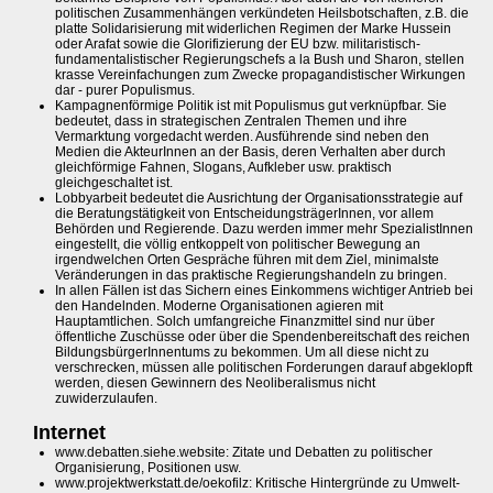
politischen Zusammenhängen verkündeten Heilsbotschaften, z.B. die
platte Solidarisierung mit widerlichen Regimen der Marke Hussein
oder Arafat sowie die Glorifizierung der EU bzw. militaristisch-
fundamentalistischer Regierungschefs a la Bush und Sharon, stellen
krasse Vereinfachungen zum Zwecke propagandistischer Wirkungen
dar - purer Populismus.
Kampagnenförmige Politik ist mit Populismus gut verknüpfbar. Sie
bedeutet, dass in strategischen Zentralen Themen und ihre
Vermarktung vorgedacht werden. Ausführende sind neben den
Medien die AkteurInnen an der Basis, deren Verhalten aber durch
gleichförmige Fahnen, Slogans, Aufkleber usw. praktisch
gleichgeschaltet ist.
Lobbyarbeit bedeutet die Ausrichtung der Organisationsstrategie auf
die Beratungstätigkeit von EntscheidungsträgerInnen, vor allem
Behörden und Regierende. Dazu werden immer mehr SpezialistInnen
eingestellt, die völlig entkoppelt von politischer Bewegung an
irgendwelchen Orten Gespräche führen mit dem Ziel, minimalste
Veränderungen in das praktische Regierungshandeln zu bringen.
In allen Fällen ist das Sichern eines Einkommens wichtiger Antrieb bei
den Handelnden. Moderne Organisationen agieren mit
Hauptamtlichen. Solch umfangreiche Finanzmittel sind nur über
öffentliche Zuschüsse oder über die Spendenbereitschaft des reichen
BildungsbürgerInnentums zu bekommen. Um all diese nicht zu
verschrecken, müssen alle politischen Forderungen darauf abgeklopft
werden, diesen Gewinnern des Neoliberalismus nicht
zuwiderzulaufen.
Internet
www.debatten.siehe.website: Zitate und Debatten zu politischer
Organisierung, Positionen usw.
www.projektwerkstatt.de/oekofilz: Kritische Hintergründe zu Umwelt-