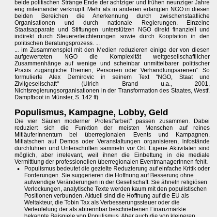
beide politischen Stränge Ende der achtziger und frühen neunziger Jahre
eng miteinander verknüpft. Mehr als in anderen erlangten NGO in diesen
beiden Bereichen die Anerkennung durch zwischenstaatliche
Organisationen und durch nationale Regierungen. Einzelne
Staatsapparate und Stiftungen unterstützen NGO direkt finanziell und
indirekt durch Steuererleichterungen sowie durch Kooptation in den
politischen Beratungsprozess. ...
... im Zusammenspiel mit den Medien reduzieren einige der von diesen
aufgewerteten NGO die Komplexität weltgesellschaftlicher
Zusammenhänge auf wenige und scheinbar unmittelbarer politischer
Praxis zugängliche Themen, Personen oder Verhandlungsarenen". So
formulierte Alex Demirovic in seinem Text "NGO, Staat und
Zivilgesellschaft" (Ulrich Brand u.a., 2001,
Nichtsregierungsorganisationen in der Transformation des Staates, Westf.
Dampfboot in Münster, S. 142 ff).
Populismus, Kampagne, Lobby, Geld
Die vier Säulen moderner Protest"arbeit" passen zusammen. Dabei
reduziert sich die Funktion der meisten Menschen auf reines
MitläuferInnentum bei überregionalen Events und Kampagnen.
Mitlatschen auf Demos oder Veranstaltungen organisieren, Infostände
durchführen und Unterschriften sammeln vor Ort. Eigene Aktivitäten sind
möglich, aber irrelevant, weil ihnen die Einbettung in die mediale
Vermittlung der professionellen überregionalen EventmanagerInnen fehlt.
Populismus bedeutet die gezielte Reduzierung auf einfache Kritik oder
Forderungen. Sie suggerieren die Hoffnung auf Besserung ohne
aufwendige Veränderungen in der Gesellschaft. Sie ähneln religiösen
Verlockungen, analytische Texte werden kaum mit den populistischen
Positionen verbunden. Aktuell sind die Hoffnung auf die EU als
Weltakteur, die Tobin Tax als Verbesserungssteuer oder die
Verteufelung der als abtrennbar beschriebenen Finanzmärkte
bekannte Beispiele von Populismus. Aber auch die von kleineren