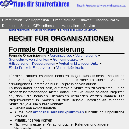
Direct-Action
Antirepression
Organisierung
Umwelt
Theorie&Politik
Debatten
Saasen/GI/Mittelhessen
Materialien
Service
Antirepression
»
Behördenstress
»
Recht für Organisationen
RECHT FÜR ORGANISATIONEN
Formale Organisierung
Formale Organisierung
●
Vereinsverbot
●
Vereinsräume
●
Grundstücke verschenken
●
Gemeinnützigkeit
●
Hilfspersonen, Kooperationen
●
Vorteil für Mitglieder/Dritte
●
Fördertätigkeit, Förderverein
●
Vereinsbürokratie
Für vieles braucht es einen formalen Träger. Das einfachste scheint da
eine Vereinsgründung. Aber die hat auch viele Fallstricke - von den
erzwungenen Hierarchien bis zu Repression von außen.
Es kann daher besser sein, auf formale Strukturen zu verzichten. Einige
Aktionszusammenhänge bieten daher ihre Strukturen solchen Projekten
an, damit die formalen Hierarchien vermieden werden können. Die
Projektwerkstatt in Saasen ist zum Beispiel beteiligt an folgenden
Strukturen, die alle nutzen können:
Verleih von Aktionsmaterial
Aufbau von
Aktionshäusern und -plattformen
zur Nutzung für politische
Projekte
Mitnutzungs von Konten
Nicht-kommerzieller Verlag für Bücher, Kalender und andere
Veröffentlichungen