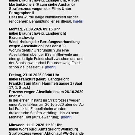
in/bei Braunschweig, Landgericht, An der
Martinikirche 8 (Raum siehe Aushang)
Strafprozess wegen des Films Unter
Paragraphen II
Der Film wurde lange kriminalisiert mit der
(erlogenen) Behauptung, er sei illegal.
[mehr]
Montag, 21.09.2026 09:15 Uhr
in/bei Braunschweig, Landgericht
Braunschweig
Wiederholung der Berufungsverhandlung
wegen Abseilaktion über der A39
Worum gehts? Ursprünglich um eine
Abseilaktion über der B39, mittlerweile um
eine gefestigte Feindschaft zwischen uns und
der Staatsanwaltschaft Braunschweig Es ist
schon viel passiert: 1.
[mehr]
Freitag, 23.10.2026 08:00 Uhr
in/bei Frankfurt (Main), Landgericht
Frankfurt am Main, Hammelsgasse 1 (Saal
17, 1. Stock)
Prozess wegen Abseilaktion am 26.10.2020
über A5
In der ersten Instanz im Strafprozess wegen
einer Abseilaktion am 26.10.2020 über der A5
bei Frankfurt Zeppelinheim wurden
drakonische Strafen verhängt - bis zu neun
Monaten Haft (auf Bewährung).
[mehr]
Mittwoch, 11.11.2026 11:30 Uhr
in/bei Wolfsburg, Amtsgericht Wolfsburg
Strafprozess wegen Aktion auf VW-Gelände