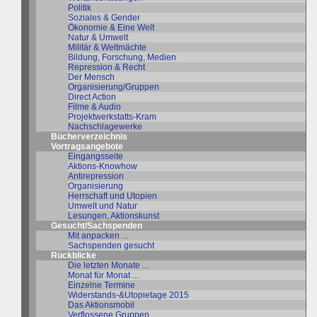
Politik
Soziales & Gender
Ökonomie & Eine Welt
Natur & Umwelt
Militär & Weltmächte
Bildung, Forschung, Medien
Repression & Recht
Der Mensch
Organisierung/Gruppen
Direct Action
Filme & Audio
Projektwerkstatts-Kram
Nachschlagewerke
Bücherverzeichnis
Vortragsangebote
Eingangsseite
Aktions-Knowhow
Antirepression
Organisierung
Herrschaft und Utopien
Umwelt und Natur
Lesungen, Aktionskunst
Gesucht/Sachspenden
Mit anpacken ...
Sachspenden gesucht
Rückblicke
Die letzten Monate ...
Monat für Monat ...
Einzelne Termine
Widerstands-&Utopietage 2015
Das Aktionsmobil
Verflossene Gruppen