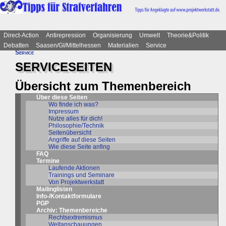
Direct-Action
Antirepression
Organisierung
Umwelt
Theorie&Politik
Debatten
Saasen/GI/Mittelhessen
Materialien
Service
Service
SERVICESEITEN
Übersicht zum Themenbereich
Über diese Seiten
Wo finde ich was?
Impressum
Nutze alles für dich!
Philosophie/Technik
Seitenübersicht
Angriffe auf diese Seiten
Wie diese Seite anfing
FAQ
Termine
Laufende Aktionen
Trainings und Seminare
Von Projektwerkstatt
Mailinglisten
Info-/Kontaktformulare
PGP
Archiv: Themenbereiche
Rechtsextremismus
Weltanschauungen