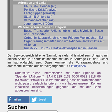
Adressen und Links
URLs DA-Kalender (alt)
Politische Kritik/Analyse
Fachgruppen (veraltet)
Staat mit Umfeld (alt)
Verbände/Zentren (alt)
Jugendumwelt (90er)
Weitere Seiten in dieser Kategorie
Busse, Transporter, Aktionsmobile - Infos & Verleih - Busse
und Transporter
Ordner im kabrack!archiv: Krieg, Frieden, Weltmächte - EU
Organisierungsarbeiten rund um Aktionen - Infrastruktur auf
Aktionen
Rückblick ... 2002 - Kreative Aktionsphasen in Saasen
Der Servicebereich ist eine Sammlung vieler Hilfsmittel zum Umgang mit
diesen Seiten, zur Kontaktaufnahme mit uns, zur Abfrage z.B. der Bücher
im kabrack!archiv usw. Dazu kommen die Vortragsangebote und
archivierte Termine aus der Vergangenheit. ++
Infoflyer A6
Unterstützt diese Internetseiten mit einer Spende an
"Spenden&Aktionen", IBAN DE29 5139 0000 0092 8818 06
(Stichwort: "Prowe")! Die Warnmeldung, dass der Kontoinhaber
nicht passt, einfach ignorieren - wir haben unseren Konten
inhaltliche Bezeichnungen gegeben, die mit der Bank
abgesprochen sind.
Suchen