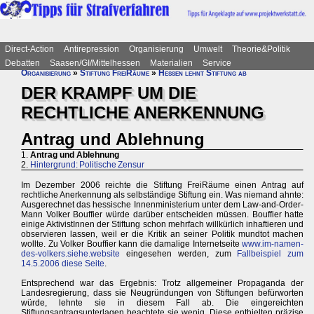
Direct-Action
Antirepression
Organisierung
Umwelt
Theorie&Politik
Debatten
Saasen/GI/Mittelhessen
Materialien
Service
Organisierung
»
Stiftung FreiRäume
»
Hessen lehnt Stiftung ab
DER KRAMPF UM DIE
RECHTLICHE ANERKENNUNG
Antrag und Ablehnung
1.
Antrag und Ablehnung
2.
Hintergrund: Politische Zensur
Im Dezember 2006 reichte die Stiftung FreiRäume einen Antrag auf
rechtliche Anerkennung als selbständige Stiftung ein. Was niemand ahnte:
Ausgerechnet das hessische Innenministerium unter dem Law-and-Order-
Mann Volker Bouffier würde darüber entscheiden müssen. Bouffier hatte
einige AktivistInnen der Stiftung schon mehrfach willkürlich inhaftieren und
observieren lassen, weil er die Kritik an seiner Politik mundtot machen
wollte. Zu Volker Bouffier kann die damalige Internetseite
www.im-namen-
des-volkers.siehe.website
eingesehen werden, zum
Fallbeispiel zum
14.5.2006 diese Seite
.
Entsprechend war das Ergebnis: Trotz allgemeiner Propaganda der
Landesregierung, dass sie Neugründungen von Stiftungen befürworten
würde, lehnte sie in diesem Fall ab. Die eingereichten
Stiftungsantragsunterlagen beachtete sie wenig. Diese enthielten präzise