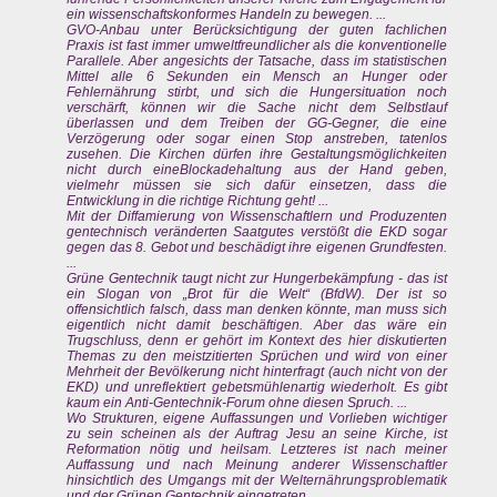
ein wissenschaftskonformes Handeln zu bewegen. ...
GVO-Anbau unter Berücksichtigung der guten fachlichen
Praxis ist fast immer umweltfreundlicher als die konventionelle
Parallele. Aber angesichts der Tatsache, dass im statistischen
Mittel alle 6 Sekunden ein Mensch an Hunger oder
Fehlernährung stirbt, und sich die Hungersituation noch
verschärft, können wir die Sache nicht dem Selbstlauf
überlassen und dem Treiben der GG-Gegner, die eine
Verzögerung oder sogar einen Stop anstreben, tatenlos
zusehen. Die Kirchen dürfen ihre Gestaltungsmöglichkeiten
nicht durch eineBlockadehaltung aus der Hand geben,
vielmehr müssen sie sich dafür einsetzen, dass die
Entwicklung in die richtige Richtung geht! ...
Mit der Diffamierung von Wissenschaftlern und Produzenten
gentechnisch veränderten Saatgutes verstößt die EKD sogar
gegen das 8. Gebot und beschädigt ihre eigenen Grundfesten.
...
Grüne Gentechnik taugt nicht zur Hungerbekämpfung - das ist
ein Slogan von „Brot für die Welt“ (BfdW). Der ist so
offensichtlich falsch, dass man denken könnte, man muss sich
eigentlich nicht damit beschäftigen. Aber das wäre ein
Trugschluss, denn er gehört im Kontext des hier diskutierten
Themas zu den meistzitierten Sprüchen und wird von einer
Mehrheit der Bevölkerung nicht hinterfragt (auch nicht von der
EKD) und unreflektiert gebetsmühlenartig wiederholt. Es gibt
kaum ein Anti-Gentechnik-Forum ohne diesen Spruch. ...
Wo Strukturen, eigene Auffassungen und Vorlieben wichtiger
zu sein scheinen als der Auftrag Jesu an seine Kirche, ist
Reformation nötig und heilsam. Letzteres ist nach meiner
Auffassung und nach Meinung anderer Wissenschaftler
hinsichtlich des Umgangs mit der Welternährungsproblematik
und der Grünen Gentechnik eingetreten. ...