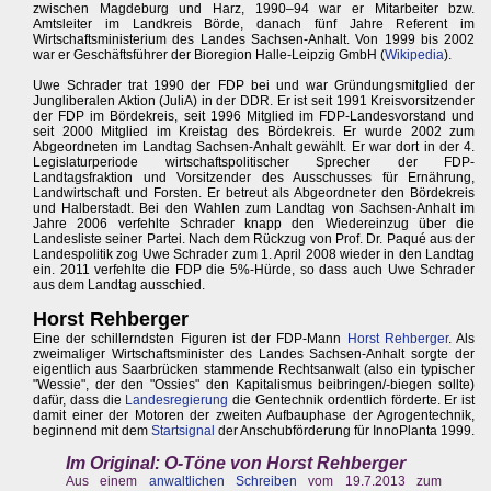
zwischen Magdeburg und Harz, 1990–94 war er Mitarbeiter bzw.
Amtsleiter im Landkreis Börde, danach fünf Jahre Referent im
Wirtschaftsministerium des Landes Sachsen-Anhalt. Von 1999 bis 2002
war er Geschäftsführer der Bioregion Halle-Leipzig GmbH (
Wikipedia
).
Uwe Schrader trat 1990 der FDP bei und war Gründungsmitglied der
Jungliberalen Aktion (JuliA) in der DDR. Er ist seit 1991 Kreisvorsitzender
der FDP im Bördekreis, seit 1996 Mitglied im FDP-Landesvorstand und
seit 2000 Mitglied im Kreistag des Bördekreis. Er wurde 2002 zum
Abgeordneten im Landtag Sachsen-Anhalt gewählt. Er war dort in der 4.
Legislaturperiode wirtschaftspolitischer Sprecher der FDP-
Landtagsfraktion und Vorsitzender des Ausschusses für Ernährung,
Landwirtschaft und Forsten. Er betreut als Abgeordneter den Bördekreis
und Halberstadt. Bei den Wahlen zum Landtag von Sachsen-Anhalt im
Jahre 2006 verfehlte Schrader knapp den Wiedereinzug über die
Landesliste seiner Partei. Nach dem Rückzug von Prof. Dr. Paqué aus der
Landespolitik zog Uwe Schrader zum 1. April 2008 wieder in den Landtag
ein. 2011 verfehlte die FDP die 5%-Hürde, so dass auch Uwe Schrader
aus dem Landtag ausschied.
Horst Rehberger
Eine der schillerndsten Figuren ist der FDP-Mann
Horst Rehberger
. Als
zweimaliger Wirtschaftsminister des Landes Sachsen-Anhalt sorgte der
eigentlich aus Saarbrücken stammende Rechtsanwalt (also ein typischer
"Wessie", der den "Ossies" den Kapitalismus beibringen/-biegen sollte)
dafür, dass die
Landesregierung
die Gentechnik ordentlich förderte. Er ist
damit einer der Motoren der zweiten Aufbauphase der Agrogentechnik,
beginnend mit dem
Startsignal
der Anschubförderung für InnoPlanta 1999.
Im Original: O-Töne von Horst Rehberger
Aus einem
anwaltlichen Schreiben
vom 19.7.2013 zum