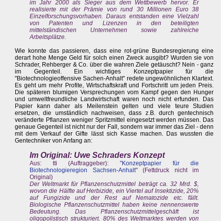
im Jahr 2000 als Sieger aus dem Wettbewerb hervor. Er
realisierte mit der Prämie von rund 30 Millionen Euro 38
Einzelforschungsvorhaben. Daraus entstanden eine Vielzahl
von Patenten und Lizenzen in den beteiligten
mittelständischen Unternehmen sowie zahlreiche
Arbeitsplätze.
Wie konnte das passieren, dass eine rot-grüne Bundesregierung eine
derart hohe Menge Geld für solch einen Zweck ausgibt? Wurden sie von
Schrader, Rehberger & Co. über die wahren Ziele getäuscht? Nein - ganz
im Gegenteil. Ein wichtiges Konzeptpapier für die
"Biotechnologieoffensive Sachen-Anhalt" redete ungewöhnlichen Klartext.
Es geht um mehr Profite, Wirtschaftskraft und Fortschritt um jeden Preis.
Die späteren blumigen Versprechungen vom Kampf gegen den Hunger
und umweltfreundliche Landwirtschaft waren noch nicht erfunden. Das
Papier kann daher als Meilenstein gelten und viele teure Studien
ersetzen, die umständlich nachweisen, dass z.B. durch gentechnisch
veränderte Pflanzen weniger Spritzmittel eingesetzt werden müssen. Das
genaue Gegenteil ist nicht nur der Fall, sondern war immer das Ziel - denn
mit dem Verkauf der Gifte lässt sich Kasse machen. Das wussten die
Gentechniker von Anfang an:
Im Original: Uwe Schraders Konzept
Aus: tti (Auftraggeber): "
Konzeptpapier für die
Biotechnologieregion Sachsen-Anhalt
" (Fettdruck nicht im
Original)
Der Weltmarkt für Pflanzenschutzmittel beträgt ca. 32 Mrd. $,
wovon die Hälfte auf Herbizide, ein Viertel auf lnsektizide, 20%
auf Fungizide und der Rest auf Nematozide etc. fällt.
Biologische Pflanzenschutzmittel haben keine nennenswerte
Bedeutung. Das Pflanzenschutzmittelgeschäft ist
oligopolistisch strukturiert. 80% des Weltmarktes werden von