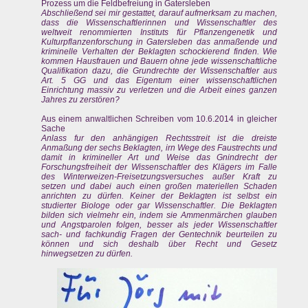
Prozess um die Feldbefreiung in Gatersleben
Abschließend sei mir gestattet, darauf aufmerksam zu machen,
dass die Wissenschaftlerinnen und Wissenschaftler des
weltweit renommierten Instituts für Pflanzengenetik und
Kulturpflanzenforschung in Gatersleben das anmaßende und
kriminelle Verhalten der Beklagten schockierend finden. Wie
kommen Hausfrauen und Bauern ohne jede wissenschaftliche
Qualifikation dazu, die Grundrechte der Wissenschaftler aus
Art. 5 GG und das Eigentum einer wissenschaftlichen
Einrichtung massiv zu verletzen und die Arbeit eines ganzen
Jahres zu zerstören?
Aus einem anwaltlichen Schreiben vom 10.6.2014 in gleicher
Sache
Anlass fur den anhängigen Rechtsstreit ist die dreiste
Anmaßung der sechs Beklagten, irn Wege des Faustrechts und
damit in krimineller Art und Weise das Gnindrecht der
Forschungsfreiheit der Wissenschaftler des Klägers im Falle
des Winterweizen-Freisetzungsversuches außer Kraft zu
setzen und dabei auch einen großen materiellen Schaden
anrichten zu dürfen. Keiner der Beklagten ist selbst ein
studierter Biologe oder gar Wissenschaftler. Die Beklagten
bilden sich vielmehr ein, indem sie Ammenmärchen glauben
und Angstparolen folgen, besser als jeder Wissenschaftler
sach- und fachkundig Fragen der Gentechnik beurteilen zu
können und sich deshalb über Recht und Gesetz
hinwegsetzen zu dürfen.