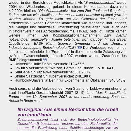
wieder in den Bereich des Möglichkeiten. Als "
Erprobungsanbau
" wurde
2004 der Wiedereinstieg getarnt. In einem Konzeptpapier dazu vom
4.2.2004 hieß es: "
Die Anbauinitiative hat zum Ziel, Tools und Regeln zu
finden, wie die wirtschaftlichen Interessen aller Landwirte optimal gewahrt
werden können. Es geht nicht um die Sicherheit der Futter- und
Lebensmittel.
" Neben Gentechnikkonzernen wie Monsanto und Pioneer,
die Saatgut und finanzielle Unterstützung beisteuerten, war auch der
Initiatorenverein des AgroBiotechnikums, FINAB, beteiligt. Hinzu kamen
weitere Firmen: „
An Kommunikationsmaßnahmen bzw. hierfür
notwendigen finanziellen Mitteln beteiligten sich darüber hinaus Bayer
CropScience, BASF Plant Science, Syngenta und die Deutsche
Industrievereinigung Biotechnologie (DIB).
“
89
Der Werbegag zog - einige
Jahre später mündete die "Erprobung" in die kommerzielle Zulassung von
gv-Mais. Zwischendurch, nämlich 2007, wurden weitere Zuschüsse des
BMBF eingesammelt:
88
Universität Halle für Maisversuch: 112.456 €
IPK für 5 Versuche mit Weizen, Gerste und Rüben: 1.518.164 €
SunGene für Raps-/Weizenversuche: 381.968 €
Strube Saatzucht für Rübenversuche: 248.198 €
Humboldt-Universität Berlin für Experimente an Ölpflanzen: 346.548 €
Auch sonst sind die Verbindungen von Staat und Lobbyverein eher eng.
Laut InnoPlanta-Geschäftsbericht 2007 (S. 9) fand "
das 7. InnoPlanta
Forum ... am 19. September 2007 in der Landesvertretung Sachsen-
Anhalt in Berlin statt.
"
Im Original: Aus einem Bericht über die Arbeit
von InnoPlanta
Zusammenfassend lässt sich die Biotechnologiepolitik (in
Deutschland) beschreiben erstens als eine Förderpolitik, der
es um die Entwicklung einer Schlüsseltechnologie zwecks