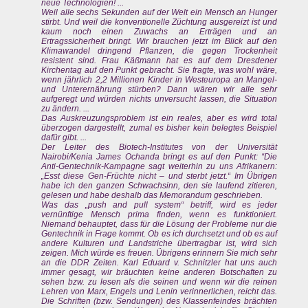
neue Technologien! ...
Weil alle sechs Sekunden auf der Welt ein Mensch an Hunger
stirbt. Und weil die konventionelle Züchtung ausgereizt ist und
kaum noch einen Zuwachs an Erträgen und an
Ertragssicherheit bringt. Wir brauchen jetzt im Blick auf den
Klimawandel dringend Pflanzen, die gegen Trockenheit
resistent sind. Frau Käßmann hat es auf dem Dresdener
Kirchentag auf den Punkt gebracht. Sie fragte, was wohl wäre,
wenn jährlich 2,2 Millionen Kinder in Westeuropa an Mangel-
und Unterernährung stürben? Dann wären wir alle sehr
aufgeregt und würden nichts unversucht lassen, die Situation
zu ändern. ...
Das Auskreuzungsproblem ist ein reales, aber es wird total
überzogen dargestellt, zumal es bisher kein belegtes Beispiel
dafür gibt. ...
Der Leiter des Biotech-Institutes von der Universität
Nairobi/Kenia James Ochanda bringt es auf den Punkt: “Die
Anti-Gentechnik-Kampagne sagt weiterhin zu uns Afrikanern:
„Esst diese Gen-Früchte nicht – und sterbt jetzt.“ Im Übrigen
habe ich den ganzen Schwachsinn, den sie laufend zitieren,
gelesen und habe deshalb das Memorandum geschrieben.
Was das „push and pull system“ betriff, wird es jeder
vernünftige Mensch prima finden, wenn es funktioniert.
Niemand behauptet, dass für die Lösung der Probleme nur die
Gentechnik in Frage kommt. Ob es ich durchsetzt und ob es auf
andere Kulturen und Landstriche übertragbar ist, wird sich
zeigen. Mich würde es freuen. Übrigens erinnern Sie mich sehr
an die DDR Zeiten. Karl Eduard v. Schnitzler hat uns auch
immer gesagt, wir bräuchten keine anderen Botschaften zu
sehen bzw. zu lesen als die seinen und wenn wir die reinen
Lehren von Marx, Engels und Lenin verinnerlichen, reicht das.
Die Schriften (bzw. Sendungen) des Klassenfeindes brächten