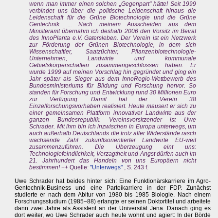
wenn man immer einen solchen „Gegenpart" hätte! Seit 1999
verbindet uns über die politische Leidenschaft hinaus die
Leidenschaft für die Grüne Biotechnologie und die Grüne
Gentechnik. ... Nach meinem Ausscheiden aus dem
Ministeramt übernahm ich deshalb 2006 den Vorsitz im Beirat
des InnoPlanta e.V. Gatersleben. Der Verein ist ein Netzwerk
zur Förderung der Grünen Biotechnologie, in dem sich
Wissenschaftler, Saatzüchter, Pflanzenbiotechnologie-
Unternehmen, Landwirte und kommunale
Gebietskörperschaften zusammengeschlossen haben. Er
wurde 1999 auf meinen Vorschlag hin gegründet und ging ein
Jahr später als Sieger aus dem InnoRegio-Wettbewerb des
Bundesministeriums für Bildung und Forschung hervor. So
standen für Forschung und Entwicklung rund 30 Millionen Euro
zur Verfügung. Damit hat der Verein 38
Einzelforschungsvorhaben realisiert. Heute mausert er sich zu
einer gemeinsamen Plattform innovativer Landwirte aus der
ganzen Bundesrepublik. Vereinsvorsitzender ist Uwe
Schrader. Mit ihm bin ich inzwischen in Europa unterwegs, um
auch außerhalb Deutschlands die trotz aller Widerstände rasch
wachsende Zahl zukunftsorientierter Landwirte EU-weit
zusammenzuführen. Die Überzeugung eint uns:
Technologiefeindlichkeit, Verzagtheit und Angst dürfen auch im
21. Jahrhundert das Handeln von uns Europäern nicht
bestimmen!
++ Quelle:
"Unterwegs"
, S. 243 f.
Uwe Schrader hat beides hinter sich: Eine Funktionärskarriere im Agro-
Gentechnik-Business und eine Parteikarriere in der FDP. Zunächst
studierte er nach dem Abitur von 1980 bis 1985 Biologie. Nach einem
Forschungsstudium (1985–88) erlangte er seinen Doktortitel und arbeitete
dann zwei Jahre als Assistent an der Universität Jena. Danach ging es
dort weiter, wo Uwe Schrader auch heute wohnt und agiert: In der Börde