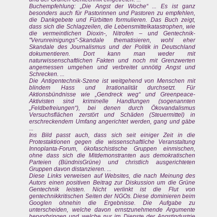
Buchempfehlung: „Die Angst der Woche“ ... Es ist ganz
besonders auch für Pastorinnen und Pastoren zu empfehlen,
die Dankgebete und Fürbitten formulieren. Das Buch zeigt,
dass sich die Schlagzeilen, die Lebensmittelkatastrophen, wie
die vermeintlichen Dioxin-, Nitrofen – und Gentechnik-
"Verunreinigungs"-Skandale thematisieren, wohl eher
Skandale des Journalismus und der Politik in Deutschland
dokumentieren. Dort kann man weder mit
naturwissenschaftlichen Fakten und noch mit Grenzwerten
angemessen umgehen und verbreitet unnötig Angst und
Schrecken. ...
Die Antigentechnik-Szene ist weitgehend von Menschen mit
blindem Hass und Irrationalität durchsetzt. Für
Aktionsbündnisse wie „Gendreck weg“ und Greenpeace-
Aktivisten sind kriminelle Handlungen (sogenannten
„Feldbefreiungen“), bei denen durch Ökovandalismus
Versuchsflächen zerstört und Schäden (Steuermittel) in
erschreckendem Umfang angerichtet werden, gang und gäbe
...
Ins Bild passt auch, dass sich seit einiger Zeit in die
Protestaktionen gegen die wissenschaftliche Veranstaltung
Innoplanta-Forum, ökofaschistische Gruppen einmischen,
ohne dass sich die Mitdemonstranten aus demokratischen
Parteien (BündnisGrüne) und christlich ausgerichteten
Gruppen davon distanzieren. ...
Diese Links verweisen auf Websites, die nach Meinung des
Autors einen positiven Beitrag zur Diskussion um die Grüne
Gentechnik leisten. Nicht verlinkt ist die Flut von
gentechnikkritischen Seiten der NGOs. Diese dominieren beim
Googlen ohnehin die Ergebnisse. Die Aufgabe zu
unterscheiden, welche davon ernstzunehmende Argumente
hervorbringen und welche nur im Dienste der Angstindustrie