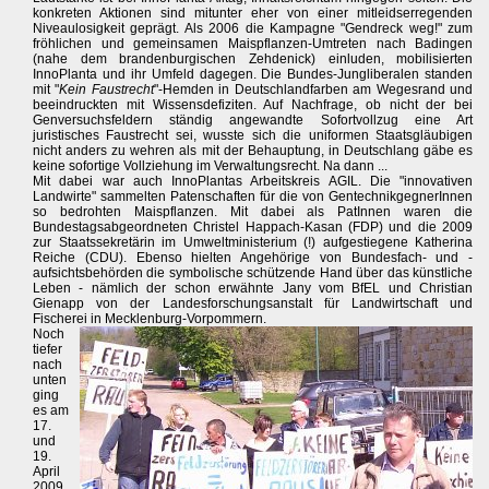
konkreten Aktionen sind mitunter eher von einer mitleidserregenden
Niveaulosigkeit geprägt. Als 2006 die Kampagne "Gendreck weg!" zum
fröhlichen und gemeinsamen Maispflanzen-Umtreten nach Badingen
(nahe dem brandenburgischen Zehdenick) einluden, mobilisierten
InnoPlanta und ihr Umfeld dagegen. Die Bundes-Jungliberalen standen
mit "
Kein Faustrecht
"-Hemden in Deutschlandfarben am Wegesrand und
beeindruckten mit Wissensdefiziten. Auf Nachfrage, ob nicht der bei
Genversuchsfeldern ständig angewandte Sofortvollzug eine Art
juristisches Faustrecht sei, wusste sich die uniformen Staatsgläubigen
nicht anders zu wehren als mit der Behauptung, in Deutschlang gäbe es
keine sofortige Vollziehung im Verwaltungsrecht. Na dann ...
Mit dabei war auch InnoPlantas Arbeitskreis AGIL. Die "innovativen
Landwirte" sammelten Patenschaften für die von GentechnikgegnerInnen
so bedrohten Maispflanzen. Mit dabei als PatInnen waren die
Bundestagsabgeordneten Christel Happach-Kasan (FDP) und die 2009
zur Staatssekretärin im Umweltministerium (!) aufgestiegene Katherina
Reiche (CDU). Ebenso hielten Angehörige von Bundesfach- und -
aufsichtsbehörden die symbolische schützende Hand über das künstliche
Leben - nämlich der schon erwähnte Jany vom BfEL und Christian
Gienapp von der Landesforschungsanstalt für Landwirtschaft und
Fischerei in Mecklenburg-Vorpommern.
Noch
tiefer
nach
unten
ging
es am
17.
und
19.
April
2009.