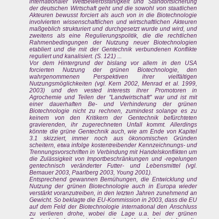
internationaler Wettbewerbsfahigkeit und Standortsicherung
der deutschen Wirtschaft geht und die sowohl von staatlichen
Akteuren bewusst forciert als auch von in die Biotechnologie
involvierten wissenschaftlichen und wirtschaftlichen Akteuren
maßgeblich strukturiert und durchgesetzt wurde und wird, und
zweitens als eine Regulierungspolitik, die die rechtlichen
Rahmenbedingungen der Nutzung neuer Biotechnologien
etabliert und die mit der Gentechnik verbundenen Konflikte
reguliert und kanalisiert. (S. 121) ...
Vor dem Hintergrund der bislang vor allem in den USA
forcierten Nutzung der grünen Biotechnologie, den
wahrgenommenen Perspektiven ihrer vielfältigen
Nutzungsmöglichkeiten (vgl. Kern 2002, Menrad et al. 1999,
2003) und den vested interests ihrer Promotoren in
Agrochemie und Teilen der "Landwirtschaft" war und ist mit
einer dauerhaften Be- und Verhinderung der grünen
Biotechnologie nicht zu rechnen, zumindest solange es zu
keinem von den Kritikern der Gentechnik befürchteten
gravierenden, ihr zugerechneten Unfall kommt. Allerdings
könnte die grüne Gentechnik auch, wie am Ende von Kapitel
3.1 skizziert, immer noch aus ökonomischen Gründen
scheitern, etwa infolge kostentreibender Kennzeichnungs- und
Trennungsvorschriften in Verbindung mit Handelskonflikten um
die Zulässigkeit von Importbeschränkungen und -regelungen
gentechnisch veränderter Futter- und Lebensmittel (vgl.
Bemauer 2003, Paarlberg 2003, Young 2001).
Entsprechend gewannen Bemühungen, die Entwicklung und
Nutzung der grünen Biotechnologie auch in Europa wieder
verstärkt voranzutreiben, in den letzten Jahren zunehmend an
Gewicht. So beklagte die EU-Kommission in 2003, dass die EU
auf dem Feld der Biotechnologie international den Anschluss
zu verlieren drohe, wobei die Lage u.a. bei der grünen