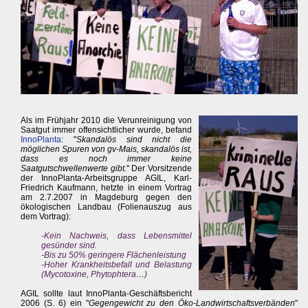
Als im Frühjahr 2010 die Verunreinigung von
Saatgut immer offensichtlicher wurde, befand
InnoPlanta
: "
Skandalös sind nicht die
möglichen Spuren von gv-Mais, skandalös ist,
dass es noch immer keine
Saatgutschwellenwerte gibt.
" Der Vorsitzende
der InnoPlanta-Arbeitsgruppe AGIL, Karl-
Friedrich Kaufmann, hetzte in einem Vortrag
am 2.7.2007 in Magdeburg gegen den
ökologischen Landbau (Folienauszug aus
dem Vortrag):
-Kein Nachweis, dass Lebensmittel
gesünder sind.
-Bis zu 50% geringere Flächenleistung
-Hoher Krankheitsbefall und Belastung
(Mycotoxine, Phytophtera…)
AGIL sollte laut InnoPlanta-Geschäftsbericht
2006 (S. 6) ein "
Gegengewicht zu den Öko-Landwirtschaftsverbänden
"