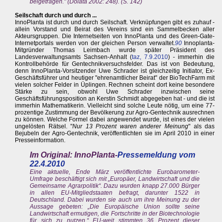
beigetragen." (Dolata 2002: 248). (S. 142)
Seilschaft durch und durch ...
InnoPlanta ist durch und durch Seilschaft. Verknüpfungen gibt es zuhauf -
allein Vorstand und Beirat des Vereins sind ein Sammelbecken aller
Akteursgruppen. Die Internetseiten von InnoPlanta und des Green-Gate-
Internetportals werden von der gleichen Person verwaltet.
90
Innoplanta-
Mitgründer Thomas Leimbach wurde später Präsident des
Landesverwaltungsamts Sachsen-Anhalt (
taz, 7.9.2010
) - immerhin die
Kontrollbehörde für Gentechnikversuchsfelder. Das ist von Bedeutung,
denn InnoPlanta-Vorsitzender Uwe Schrader ist gleichzeitig Initiator, Ex-
Geschäftsführer und heutiger "ehrenamtlicher Beirat" der BioTechFarm mit
vielen solcher Felder in Üplingen. Rechnen scheint dort keine besondere
Stärke zu sein, obwohl Uwe Schrader inzwischen seine
Geschäftsführungsposition an Kerstin Schmidt abgegeben hat - und die ist
immerhin Mathematikerin. Vielleicht sind solche Leute nötig, um eine 77-
prozentige Zustimmung der Bevölkerung zur Agro-Gentechnik ausrechnen
zu können. Welche Formel dabei angewendet wurde, ist eines der vielen
ungelösten Rätsel. "
Nur 13 Prozent waren anderer Meinung
" als das
Bejubeln der Agro-Gentechnik, veröffentlichten sie im April 2010 in einer
Presseinformation.
Im Original: InnoPlanta-
Pressemeldung vom
22.4.2010
Eine aktuelle, Ende März veröffentlichte Eurobarometer-
Umfrage beschäftigt sich mit „Europäer, Landwirtschaft und die
Gemeinsame Agrarpolitik“. Dazu wurden knapp 27.000 Bürger
in allen EU-Mitgliedstaaten befragt, darunter 1522 in
Deutschland. Dabei wurden sie auch um ihre Meinung zu der
Aussage gebeten: „Die Europäische Union sollte seine
Landwirtschaft ermutigen, die Fortschritte in der Biotechnologie
für sich zu nutzen.“ EU-weit stimmten 36 Prozent dieser