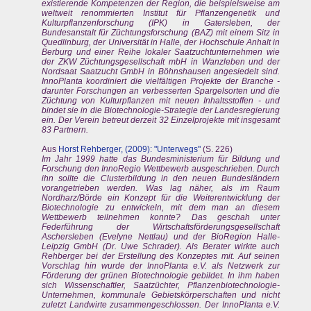
existierende Kompetenzen der Region, die beispielsweise am
weltweit renommierten Institut für Pflanzengenetik und
Kulturpflanzenforschung (IPK) in Gatersleben, der
Bundesanstalt für Züchtungsforschung (BAZ) mit einem Sitz in
Quedlinburg, der Universität in Halle, der Hochschule Anhalt in
Berburg und einer Reihe lokaler Saatzuchtunternehmen wie
der ZKW Züchtungsgesellschaft mbH in Wanzleben und der
Nordsaat Saatzucht GmbH in Böhnshausen angesiedelt sind.
InnoPlanta koordiniert die vielfältigen Projekte der Branche -
darunter Forschungen an verbesserten Spargelsorten und die
Züchtung von Kulturpflanzen mit neuen Inhaltsstoffen - und
bindet sie in die Biotechnologie-Strategie der Landesregierung
ein. Der Verein betreut derzeit 32 Einzelprojekte mit insgesamt
83 Partnern.
Aus
Horst Rehberger, (2009): "Unterwegs"
(S. 226)
Im Jahr 1999 hatte das Bundesministerium für Bildung und
Forschung den InnoRegio Wettbewerb ausgeschrieben. Durch
ihn sollte die Clusterbildung in den neuen Bundesländern
vorangetrieben werden. Was lag näher, als im Raum
Nordharz/Börde ein Konzept für die Weiterentwicklung der
Biotechnologie zu entwickeln, mit dem man an diesem
Wettbewerb teilnehmen konnte? Das geschah unter
Federführung der Wirtschaftsförderungsgesellschaft
Aschersleben (Evelyne Nettlau) und der BioRegion Halle-
Leipzig GmbH (Dr. Uwe Schrader). Als Berater wirkte auch
Rehberger bei der Erstellung des Konzeptes mit. Auf seinen
Vorschlag hin wurde der InnoPlanta e.V. als Netzwerk zur
Förderung der grünen Biotechnologie gebildet. In ihm haben
sich Wissenschaftler, Saatzüchter, Pflanzenbiotechnologie-
Unternehmen, kommunale Gebietskörperschaften und nicht
zuletzt Landwirte zusammengeschlossen. Der InnoPlanta e.V.