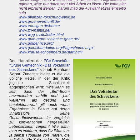
agieren, wäre nur durch sehr viel Arbeit zu lösen. Die kann hier
nicht erbracht werden. Darum mag die Auswahl etwas einseitig
sein.
www.pflanzen-forschung-ethik.de
www.gruenevernunft.de/
www.transgen.de/home/
www.ttn-institut.de/
www.wgg-ev.de/index.html
www.gute-gene-schlechte-gene.de/
www.goldenrice.org/
www.gatesfoundation.org/Pages/home.aspx
www.krause-schoenberg.de/start.html
Den Haupttext der
FGV-Broschüre
"Grüne Gentechnik - Das Vokabular
des Schreckens"
schrieb Reinhard
Szibor. Zunächst bietet er die die
übliche Hetze, in der der Kritik
jegliche Sachlichkeit
abgesprochen wird: "
Wie kann es
sein, dass der „Bio“-Boom
unvermindert anhält und „bio“
weiterhin als gesund und
empfehlenswert gilt, auch wenn
Ergebnisse in Bezug auf deren
Inhaltsstoffe keine
Gesundheitsvorteile im Vergleich
zu konventionell hergestellten
Lebensmitteln zeigen? Wie kann
man es erklären, dass Gv-Pflanzen,
ja selbst Produkte von Tieren, die
lediglich Gv-Soja oder Gv-Mais