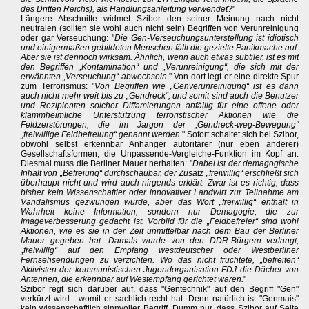
des Dritten Reichs), als Handlungsanleitung verwendet?
"
Längere Abschnitte widmet Szibor den seiner Meinung nach nicht
neutralen (sollten sie wohl auch nicht sein) Begriffen von Verunreinigung
oder gar Verseuchung: "
Die Gen-Verseuchungsunterstellung ist idiotisch
und einigermaßen gebildeten Menschen fällt die gezielte Panikmache auf.
Aber sie ist dennoch wirksam. Ähnlich, wenn auch etwas subtiler, ist es mit
den Begriffen „Kontamination“ und „Verunreinigung“, die sich mit der
erwähnten „Verseuchung“ abwechseln.
" Von dort legt er eine direkte Spur
zum Terrorismus: "
Von Begriffen wie „Genverunreinigung“ ist es dann
auch nicht mehr weit bis zu „Gendreck“, und somit sind auch die Benutzer
und Rezipienten solcher Diffamierungen anfällig für eine offene oder
klammheimliche Unterstützung terroristischer Aktionen wie die
Feldzerstörungen, die im Jargon der „Gendreck-weg-Bewegung“
„freiwillige Feldbefreiung“ genannt werden.
" Sofort schaltet sich bei Szibor,
obwohl selbst erkennbar Anhänger autoritärer (nur eben anderer)
Gesellschaftsformen, die Unpassende-Vergleiche-Funktion im Kopf an.
Diesmal muss die Berliner Mauer herhalten: "
Dabei ist der demagogische
Inhalt von „Befreiung“ durchschaubar, der Zusatz „freiwillig“ erschließt sich
überhaupt nicht und wird auch nirgends erklärt. Zwar ist es richtig, dass
bisher kein Wissenschaftler oder innovativer Landwirt zur Teilnahme am
Vandalismus gezwungen wurde, aber das Wort „freiwillig“ enthält in
Wahrheit keine Information, sondern nur Demagogie, die zur
Imageverbesserung gedacht ist. Vorbild für die „Feldbefreier“ sind wohl
Aktionen, wie es sie in der Zeit unmittelbar nach dem Bau der Berliner
Mauer gegeben hat. Damals wurde von den DDR-Bürgern verlangt,
„freiwillig“ auf den Empfang westdeutscher oder Westberliner
Fernsehsendungen zu verzichten. Wo das nicht fruchtete, „befreiten“
Aktivisten der kommunistischen Jugendorganisation FDJ die Dächer von
Antennen, die erkennbar auf Westempfang gerichtet waren.
"
Szibor regt sich darüber auf, dass "Gentechnik" auf den Begriff "Gen"
verkürzt wird - womit er sachlich recht hat. Denn natürlich ist "Genmais"
kein wissenschaftlich sinnvoller Begriff. Dumm nur, dass Szibor auf Seite