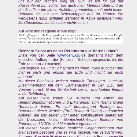
uns nur den rechten Weg ab. Nun, da ich für Sie der
Klassenfeind bin, sollten Sie auch mein Memorandum und an
der Schriften die ich zu Aufklärung empfehle auch nicht lesen.
Behalten sie nur Ihre Scheuklappen auf, da können Sie
wenigstens ruhig schlafen während in Afrika gestorben wird.
Mit Christentum hat das aber nichts zu tun.
Auf Kritik dort reagierte er wie folgt:
Reinhard Szibor als neuer Reformator a la Martin Luther?
Zitate von der Seite
www.gen1-28.de
(benannt nach dem
göttlichen Auftrag in der Genesis = Schöpfungsgeschichte, die
Erde untertan zu machen)
Gott segnete sie, und Gott sprach zu ihnen: "Seid fruchtbar und
mehret euch und erfüllet die Erde und macht sie euch
untertan“.
Mit dieser Bibelstelle weisen namhafte Theologen - auch im
Zusammenhang mit dem Gärtnerauftrag in Gen 2.15 den
Vorwurf zurück, Grüne Gentechnik sei ein unerlaubter Eingriff
in die Schöpfung. ...
Auf dieser Seite finden Sie Aufsätze und Artikel, die
Hintergrundinformationen und Erklärungen zum Thema Grüne
Gentechnik liefern. Es sind überwiegend Beiträge des
Betreibers dieser Website (Prof. Reinhard Szibor) und solcher
Autoren, die aus seiner Sicht einen konstruktiven Beitrag um
die Diskussion leisten. Gentechnikkritische Beiträge von
Parteien und NGOs sind hier nicht vorgesehen. ...
Auf diesen Seiten werden deutliche Gegenpositionen zum
Mainstream bezogen und es wird gezeigt, wie versucht wird,
führende Persönlichkeiten unserer Kirche zum Engagement für