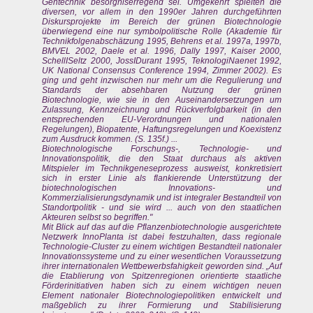
Gentechnik besorgniserregend sei. Umgekehrt spielten die
diversen, vor allem in den 1990er Jahren durchgeführten
Diskursprojekte im Bereich der grünen Biotechnologie
überwiegend eine nur symbolpolitische Rolle (Akademie für
Technikfolgenabschätzung 1995, Behrens et al. 1997a, 1997b,
BMVEL 2002, Daele et al. 1996, Dally 1997, Kaiser 2000,
SchellISeltz 2000, JossIDurant 1995, TeknologiNaenet 1992,
UK National Consensus Conference 1994, Zimmer 2002). Es
ging und geht inzwischen nur mehr um die Regulierung und
Standards der absehbaren Nutzung der grünen
Biotechnologie, wie sie in den Auseinandersetzungen um
Zulassung, Kennzeichnung und Rückverfolgbarkeit (in den
entsprechenden EU-Verordnungen und nationalen
Regelungen), Biopatente, Haftungsregelungen und Koexistenz
zum Ausdruck kommen. (S. 135f.) ...
Biotechnologische Forschungs-, Technologie- und
Innovationspolitik, die den Staat durchaus als aktiven
Mitspieler im Technikgeneseprozess ausweist, konkretisiert
sich in erster Linie als flankierende Unterstützung der
biotechnologischen Innovations- und
Kommerzialisierungsdynamik und ist integraler Bestandteil von
Standortpolitik - und sie wird ... auch von den staatlichen
Akteuren selbst so begriffen."
Mit Blick auf das auf die Pflanzenbiotechnologie ausgerichtete
Netzwerk InnoPlanta ist dabei festzuhalten, dass regionale
Technologie-Cluster zu einem wichtigen Bestandteil nationaler
Innovationssysteme und zu einer wesentlichen Voraussetzung
ihrer internationalen Wettbewerbsfahigkeit geworden sind. „Auf
die Etablierung von Spitzenregionen orientierte staatliche
Förderinitiativen haben sich zu einem wichtigen neuen
Element nationaler Biotechnologiepolitiken entwickelt und
maßgeblich zu ihrer Formierung und Stabilisierung