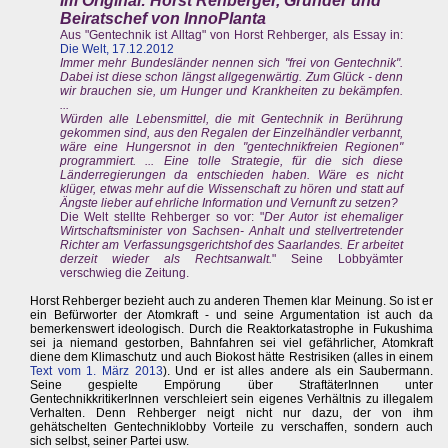
Im Original: Horst Rehberger, Gründer und
Beiratschef von InnoPlanta
Aus "Gentechnik ist Alltag" von Horst Rehberger, als Essay in:
Die Welt, 17.12.2012
Immer mehr Bundesländer nennen sich "frei von Gentechnik".
Dabei ist diese schon längst allgegenwärtig. Zum Glück - denn
wir brauchen sie, um Hunger und Krankheiten zu bekämpfen.
...
Würden alle Lebensmittel, die mit Gentechnik in Berührung
gekommen sind, aus den Regalen der Einzelhändler verbannt,
wäre eine Hungersnot in den "gentechnikfreien Regionen"
programmiert. ... Eine tolle Strategie, für die sich diese
Länderregierungen da entschieden haben. Wäre es nicht
klüger, etwas mehr auf die Wissenschaft zu hören und statt auf
Ängste lieber auf ehrliche Information und Vernunft zu setzen?
Die Welt stellte Rehberger so vor: "
Der Autor ist ehemaliger
Wirtschaftsminister von Sachsen- Anhalt und stellvertretender
Richter am Verfassungsgerichtshof des Saarlandes. Er arbeitet
derzeit wieder als Rechtsanwalt.
" Seine Lobbyämter
verschwieg die Zeitung.
Horst Rehberger bezieht auch zu anderen Themen klar Meinung. So ist er
ein Befürworter der Atomkraft - und seine Argumentation ist auch da
bemerkenswert ideologisch. Durch die Reaktorkatastrophe in Fukushima
sei ja niemand gestorben, Bahnfahren sei viel gefährlicher, Atomkraft
diene dem Klimaschutz und auch Biokost hätte Restrisiken (alles in einem
Text vom 1. März 2013
). Und er ist alles andere als ein Saubermann.
Seine gespielte Empörung über StraftäterInnen unter
GentechnikkritikerInnen verschleiert sein eigenes Verhältnis zu illegalem
Verhalten. Denn Rehberger neigt nicht nur dazu, der von ihm
gehätschelten Gentechniklobby Vorteile zu verschaffen, sondern auch
sich selbst, seiner Partei usw.