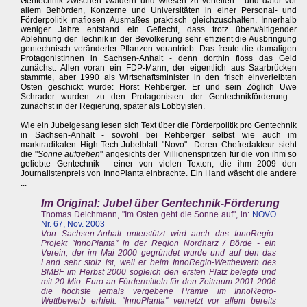
Gentechnik zwischen Wäldern und Wiesen zu verteilen - und dafür vor
allem Behörden, Konzerne und Universitäten in einer Personal- und
Förderpolitik mafiosen Ausmaßes praktisch gleichzuschalten. Innerhalb
weniger Jahre entstand ein Geflecht, dass trotz überwältigender
Ablehnung der Technik in der Bevölkerung sehr effizient die Ausbringung
gentechnisch veränderter Pflanzen vorantrieb. Das freute die damaligen
ProtagonistInnen in Sachsen-Anhalt - denn dorthin floss das Geld
zunächst. Allen voran ein FDP-Mann, der eigentlich aus Saarbrücken
stammte, aber 1990 als Wirtschaftsminister in den frisch einverleibten
Osten geschickt wurde: Horst Rehberger. Er und sein Zöglich Uwe
Schrader wurden zu den Protagonisten der Gentechnikförderung -
zunächst in der Regierung, später als Lobbyisten.
Wie ein Jubelgesang lesen sich Text über die Förderpolitik pro Gentechnik
in Sachsen-Anhalt - sowohl bei Rehberger selbst wie auch im
marktradikalen High-Tech-Jubelblatt "Novo". Deren Chefredakteur sieht
die "
Sonne aufgehen
" angesichts der Millionenspritzen für die von ihm so
geliebte Gentechnik - einer von vielen Texten, die ihm 2009 den
Journalistenpreis von InnoPlanta einbrachte. Ein Hand wäscht die andere
...
Im Original: Jubel über Gentechnik-Förderung
Thomas Deichmann, "Im Osten geht die Sonne auf", in:
NOVO
Nr. 67, Nov. 2003
Von Sachsen-Anhalt unterstützt wird auch das InnoRegio-
Projekt "InnoPlanta" in der Region Nordharz / Börde - ein
Verein, der im Mai 2000 gegründet wurde und auf den das
Land sehr stolz ist, weil er beim InnoRegio-Wettbewerb des
BMBF im Herbst 2000 sogleich den ersten Platz belegte und
mit 20 Mio. Euro an Fördermitteln für den Zeitraum 2001-2006
die höchste jemals vergebene Prämie im InnoRegio-
Wettbewerb erhielt. "InnoPlanta" vernetzt vor allem bereits