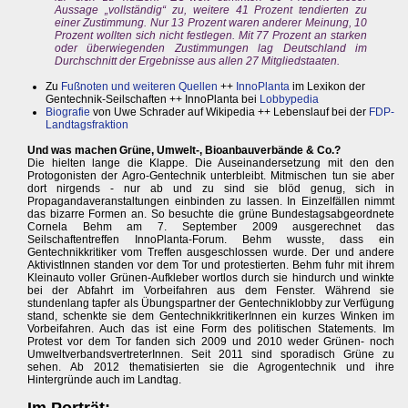
Aussage „vollständig“ zu, weitere 41 Prozent tendierten zu
einer Zustimmung. Nur 13 Prozent waren anderer Meinung, 10
Prozent wollten sich nicht festlegen. Mit 77 Prozent an starken
oder überwiegenden Zustimmungen lag Deutschland im
Durchschnitt der Ergebnisse aus allen 27 Mitgliedstaaten.
Zu
Fußnoten und weiteren Quellen
++
InnoPlanta
im Lexikon der
Gentechnik-Seilschaften ++ InnoPlanta bei
Lobbypedia
Biografie
von Uwe Schrader auf Wikipedia ++ Lebenslauf bei der
FDP-
Landtagsfraktion
Und was machen Grüne, Umwelt-, Bioanbauverbände & Co.?
Die hielten lange die Klappe. Die Auseinandersetzung mit den den
Protogonisten der Agro-Gentechnik unterbleibt. Mitmischen tun sie aber
dort nirgends - nur ab und zu sind sie blöd genug, sich in
Propagandaveranstaltungen einbinden zu lassen. In Einzelfällen nimmt
das bizarre Formen an. So besuchte die grüne Bundestagsabgeordnete
Cornela Behm am 7. September 2009 ausgerechnet das
Seilschaftentreffen InnoPlanta-Forum. Behm wusste, dass ein
Gentechnikkritiker vom Treffen ausgeschlossen wurde. Der und andere
AktivistInnen standen vor dem Tor und protestierten. Behm fuhr mit ihrem
Kleinauto voller Grünen-Aufkleber wortlos durch sie hindurch und winkte
bei der Abfahrt im Vorbeifahren aus dem Fenster. Während sie
stundenlang tapfer als Übungspartner der Gentechniklobby zur Verfügung
stand, schenkte sie dem GentechnikkritikerInnen ein kurzes Winken im
Vorbeifahren. Auch das ist eine Form des politischen Statements. Im
Protest vor dem Tor fanden sich 2009 und 2010 weder Grünen- noch
UmweltverbandsvertreterInnen. Seit 2011 sind sporadisch Grüne zu
sehen. Ab 2012 thematisierten sie die Agrogentechnik und ihre
Hintergründe auch im Landtag.