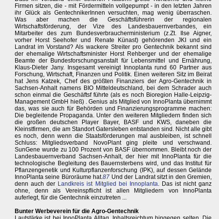
Firmen sitzen, die - mit Fördermitteln vollgepumpt - in den letzten Jahren
ihr Glück als GentechnikerInnen versuchten, mag wenig überraschen.
Was aber machen die Geschäftsführerin der regionalen
Wirtschaftsförderung, der Vize des Landesbauernverbandes, ein
Mitarbeiter des zum Bundesverbraucherministerium (z.Zt. Ilse Aigner,
vorher Horst Seehofer und Renate Künast) gehörenden JKI und ein
Landrat im Vorstand? Als wackere Streiter pro Gentechnik bekannt sind
der ehemalige Wirtschaftsminister Horst Rehberger und der ehemalige
Beamte der Bundesforschungsanstalt für Lebensmittel und Ernährung,
Klaus-Dieter Jany. Insgesamt vereinigt Innoplanta rund 60 Partner aus
Forschung, Wirtschaft, Finanzen und Politik. Einen weiteren Sitz im Beirat
hat Jens Katzek, Chef des größten Finanziers der Agro-Gentechnik in
Sachsen-Anhalt namens BIO Mitteldeutschland, bei dem Schrader auch
schon einmal die Geschäftsf führte (als es noch Bioregion Halle-Leipzig-
Management GmbH hieß) . Genius als Mitglied von InnoPlanta übernimmt
das, was sie auch für Behörden und Finanzierungsprogramme machen:
Die begleitende Propaganda. Unter den weiteren Mitgliedern finden sich
die großen deutschen Player Bayer, BASF und KWS, daneben die
Kleinstfirmen, die am Standort Gatersleben entstanden sind. Nicht alle gibt
es noch, denn wenn die Staatsförderungen mal ausbleiben, ist schnell
Schluss: Mitgliedsverband NovoPlant ging pleite und verschwand.
SunGene wurde zu 100 Prozent von BASF übernommen. Bleibt noch der
Landesbauernverband Sachsen-Anhalt, der hier mit InnoPlanta für die
technologische Begleitung des Bauernsterbens wird, und das Institut für
Pflanzengenetik und Kulturpflanzenforschung (IPK), auf dessen Gelände
InnoPlanta seine Büroräume hat.
87
Und der Landrat sitzt in den Gremien,
denn auch der
Landkreis ist Mitglied bei Innoplanta
. Das ist nicht ganz
ohne, denn als Vereinspflicht ist allen Mitgliedern von InnoPlanta
auferlegt, für die Gentechnik einzutreten ...
Bunter Werbeverein für die Agro-Gentechnik
Lautstärke ist bei InnoPlanta Alltag, Inhaltsreichtum hingegen selten. Die