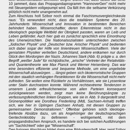
10 jammert, dass das Propagandaprogramm "HannoverGen" nicht mehr
mit Steuergeldern vollgepumpt wird. Da fällt ihm die seltsame Verkürzung
plötzlich nicht mehr unangenehm auf.
Zum Abschluss holt Szibor noch einmal die Faschismusvergleichskeule
raus: "
Es verwundert nicht, dass die totalitären Systeme des 20.
Jahrhunderts Wissenschaft und Innovation in bestimmten Bereichen
behindert haben. Wissenschaftler, deren Erkenntnisse nicht in das
ideologisch geprägte Weltbild der Obrigkeit passten, waren an Leib und
Leben gefährdet. Auch hier gab es zunächst sprachlich eine Einordnung
des Unerwünschten. Die Nationalsozialisten unterschieden zwischen
„Jüdischer Physik“ und „Deutscher bzw. Arischer Physik“ und bedienten
sich dabei sogar der Hilfe von linientreuen Wissenschaftlern. Viele der
genialsten Physiker verließen Deutschland, andere entkamen nur durch
Glück den Mordorgien der Nazis. Johannes Stark (Abb. 6) prägte u. a. den
Begriff „weißer Jude“ für nichtjüdische, „arische“ Vertreter der Relativitäts-
und Quantentheorie wie Max Planck und Werner Heisenberg. Das war
eine besonders effiziente und bequeme Methode, um eine ungeliebte
Wissenschaft abzuwürgen. ... längst geben sich ökoterroristische Gruppen
mit den staatlich verhängten Restriktionen für die Wissenschaft nicht mehr
zufrieden. Sie wollen eine Rückkehr zu Verhältnissen, wie sie Lyssenkow
unter Stalin durchsetzen konnte. Während rechtsextreme Tendenzen in
unserem Lande erfreulicherweise von allen Parteien konsequent
zurückgewiesen werden, zeigt man keine Berührungsängste zu
verfassungsfeindlichen linken Gruppen, wie sie in Abb. 9 dargestellt sind.
Grünenpolitiker wie Dorothea Frederking (MdL Sachsen-Anhalt) treffen
sich, wie hier in Üplingen (Sachsen Anhalt), mit diesen Gruppen zu
gemeinsamen Demonstrationen.
" Offenbar gehören solch ideologie-
triefende Absätze dazu, um als Angehöriger der deutschsprachigen
Gentechniklobby zu definieren - wohlgemerkt, mit dem
propagandistischen Anspruch, es handele sich bei solchen Ausführungen
um "Sachlichkeit" oder gar "Wissenschaft".
Den furiosen Abschluss bildet dann eine Bildunterschrift. Hier zeigt Szibor