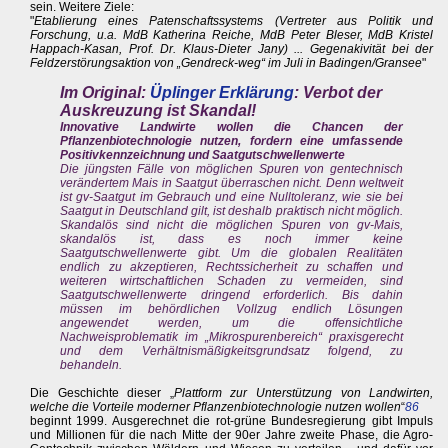
sein. Weitere Ziele:
"
Etablierung eines Patenschaftssystems (Vertreter aus Politik und
Forschung, u.a. MdB Katherina Reiche, MdB Peter Bleser, MdB Kristel
Happach-Kasan, Prof. Dr. Klaus-Dieter Jany) ... Gegenakivität bei der
Feldzerstörungsaktion von „Gendreck-weg“ im Juli in Badingen/Gransee
"
Im Original:
Üplinger Erklärung
: Verbot der
Auskreuzung ist Skandal!
Innovative Landwirte wollen die Chancen der
Pflanzenbiotechnologie nutzen, fordern eine umfassende
Positivkennzeichnung und Saatgutschwellenwerte
Die jüngsten Fälle von möglichen Spuren von gentechnisch
verändertem Mais in Saatgut überraschen nicht. Denn weltweit
ist gv-Saatgut im Gebrauch und eine Nulltoleranz, wie sie bei
Saatgut in Deutschland gilt, ist deshalb praktisch nicht möglich.
Skandalös sind nicht die möglichen Spuren von gv-Mais,
skandalös ist, dass es noch immer keine
Saatgutschwellenwerte gibt. Um die globalen Realitäten
endlich zu akzeptieren, Rechtssicherheit zu schaffen und
weiteren wirtschaftlichen Schaden zu vermeiden, sind
Saatgutschwellenwerte dringend erforderlich. Bis dahin
müssen im behördlichen Vollzug endlich Lösungen
angewendet werden, um die offensichtliche
Nachweisproblematik im „Mikrospurenbereich“ praxisgerecht
und dem Verhältnismäßigkeitsgrundsatz folgend, zu
behandeln.
Die Geschichte dieser „
Plattform zur Unterstützung von Landwirten,
welche die Vorteile moderner Pflanzenbiotechnologie nutzen wollen
“
86
beginnt 1999. Ausgerechnet die rot-grüne Bundesregierung gibt Impuls
und Millionen für die nach Mitte der 90er Jahre zweite Phase, die Agro-