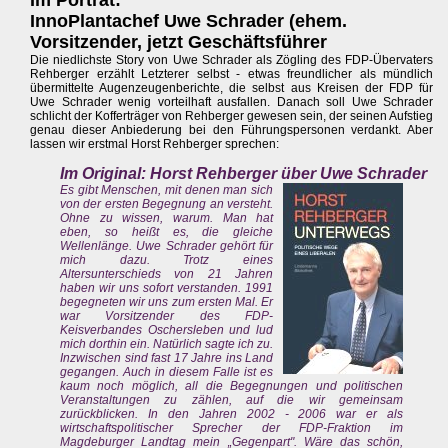
Im Porträt:
InnoPlantachef Uwe Schrader (ehem.
Vorsitzender, jetzt Geschäftsführer
Die niedlichste Story von Uwe Schrader als Zögling des FDP-Übervaters
Rehberger erzählt Letzterer selbst - etwas freundlicher als mündlich
übermittelte Augenzeugenberichte, die selbst aus Kreisen der FDP für
Uwe Schrader wenig vorteilhaft ausfallen. Danach soll Uwe Schrader
schlicht der Kofferträger von Rehberger gewesen sein, der seinen Aufstieg
genau dieser Anbiederung bei den Führungspersonen verdankt. Aber
lassen wir erstmal Horst Rehberger sprechen:
Im Original: Horst Rehberger über Uwe Schrader
Es gibt Menschen, mit denen man sich
von der ersten Begegnung an versteht.
Ohne zu wissen, warum. Man hat
eben, so heißt es, die gleiche
Wellenlänge. Uwe Schrader gehört für
mich dazu. Trotz eines
Altersunterschieds von 21 Jahren
haben wir uns sofort verstanden. 1991
begegneten wir uns zum ersten Mal. Er
war Vorsitzender des FDP-
Keisverbandes Oschersleben und lud
mich dorthin ein. Natürlich sagte ich zu.
Inzwischen sind fast 17 Jahre ins Land
gegangen. Auch in diesem Falle ist es
kaum noch möglich, all die Begegnungen und politischen
Veranstaltungen zu zählen, auf die wir gemeinsam
zurückblicken. In den Jahren 2002 - 2006 war er als
wirtschaftspolitischer Sprecher der FDP-Fraktion im
Magdeburger Landtag mein „Gegenpart". Wäre das schön,