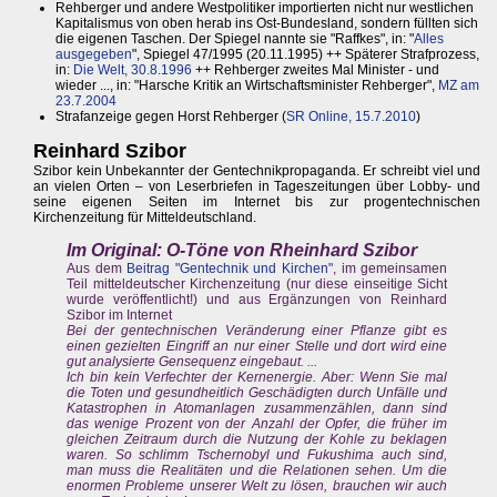
Rehberger und andere Westpolitiker importierten nicht nur westlichen
Kapitalismus von oben herab ins Ost-Bundesland, sondern füllten sich
die eigenen Taschen. Der Spiegel nannte sie "Raffkes", in: "
Alles
ausgegeben
", Spiegel 47/1995 (20.11.1995) ++ Späterer Strafprozess,
in:
Die Welt, 30.8.1996
++ Rehberger zweites Mal Minister - und
wieder ..., in: "Harsche Kritik an Wirtschaftsminister Rehberger",
MZ am
23.7.2004
Strafanzeige gegen Horst Rehberger (
SR Online, 15.7.2010
)
Reinhard Szibor
Szibor kein Unbekannter der Gentechnikpropaganda. Er schreibt viel und
an vielen Orten – von Leserbriefen in Tageszeitungen über Lobby- und
seine eigenen Seiten im Internet bis zur progentechnischen
Kirchenzeitung für Mitteldeutschland.
Im Original: O-Töne von Rheinhard Szibor
Aus dem
Beitrag "Gentechnik und Kirchen"
, im gemeinsamen
Teil mitteldeutscher Kirchenzeitung (nur diese einseitige Sicht
wurde veröffentlicht!) und aus Ergänzungen von Reinhard
Szibor im Internet
Bei der gentechnischen Veränderung einer Pflanze gibt es
einen gezielten Eingriff an nur einer Stelle und dort wird eine
gut analysierte Gensequenz eingebaut. ...
Ich bin kein Verfechter der Kernenergie. Aber: Wenn Sie mal
die Toten und gesundheitlich Geschädigten durch Unfälle und
Katastrophen in Atomanlagen zusammenzählen, dann sind
das wenige Prozent von der Anzahl der Opfer, die früher im
gleichen Zeitraum durch die Nutzung der Kohle zu beklagen
waren. So schlimm Tschernobyl und Fukushima auch sind,
man muss die Realitäten und die Relationen sehen. Um die
enormen Probleme unserer Welt zu lösen, brauchen wir auch