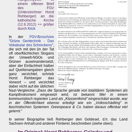
einem offenen Brief
des FGV
(Unterzeichner: Horst
Rehberger) an die
katholische Kirche
(12.6.2012) ++ größer
durch
Klick
In der
FGV-Broschüre
"Grüne Gentechnik - Das
Vokabular des Schreckens"
,
die sich mit den (in der Tat
oft oberflächlichen Slogans
der Umwelt-NGOs und
Grünen auseinandersetzt,
aber der Einfachheit halber
auf Quellenangaben gleich
ganz verzichtet, schrieb
Horst Rehberger das
Vorwort – und verzichtet
dabei nicht auf die üblichen
Nazi-Vergleiche: „
Dass die Sprache gerade von totalitären Systemen als
Kampfinstrument eingesetzt wird, ist bekannt. Wer in einem
kommunistisch regierten Land als „Klassenfeind“ eingeschätzt wurde, war
in der Öffentlichkeit ebenso erledigt wie ein „Volksschädling“ in
faschistischen Systemen. Greenpeace & Co. haben daraus offenbar viel
gelernt.
“
In seiner Biographie ließ Rehberger den Goldesel, d.h. das Land
Sachsen-Anhalt und anderer Förderer, beschreiben (siehe oben).