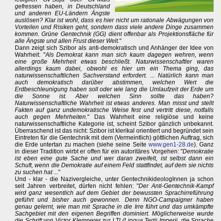
gefressen haben, in Deutschland
und anderen EU-Ländern Ängste
auslösen? Klar ist wohl, dass es hier nicht um rationale Abwägungen von
Vorteilen und Risiken geht, sondern dass viele andere Dinge zusammen
kommen. Grüne Gentechnik (GG) dient offenbar als Projektionsfläche für
alle Ängste und allen Frust dieser Welt.
"
Dann zeigt sich Szibor als anti-demokratisch und Anhänger der Idee von
Wahrheit: "
Als Demokrat kann man sich kaum dagegen wehren, wenn
eine große Mehrheit etwas beschließt. Naturwissenschaftler waren
allerdings kaum dabei, obwohl es hier um ein Thema ging, das
naturwissenschaftlichen Sachverstand erfordert. ... Natürlich kann man
auch demokratisch darüber abstimmen, welchen Wert die
Erdbeschleunigung haben soll oder wie lang die Umlaufzeit der Erde um
die Sonne ist. Aber welchen Sinn sollte das haben?
Naturwissenschaftliche Wahrheit ist etwas anderes. Man misst und stellt
Fakten auf ganz undemokratische Weise fest und vertritt diese, notfalls
auch gegen Mehrheiten.
" Das Wahrheit eine religiöse und keine
naturwissenschaftliche Kategorie ist, scheint Szibor gänzlich unbekannt.
Überraschend ist das nicht: Szibor ist klerikal orientiert und begründet sein
Eintreten für die Gentechnik mit dem (Vermeintlich) göttlichen Auftrag, sich
die Erde untertan zu machen (siehe seine Seite
www.gen1-28.de
). Ganz
in dieser Tradition wirbt er offen für ein autoritäres Vorgehen: "
Demokratie
ist eben eine gute Sache und wer daran zweifelt, ist selbst dann ein
Schuft, wenn die Demokratie auf einem Feld stattfindet, auf dem sie nichts
zu suchen hat ...
"
Und - klar - die Nazivergleiche, unter GentechnikideologInnen ja schon
seit Jahren verbreitet, dürfen nicht fehlen: "
Der Anti-Gentechnik-Kampf
wird ganz wesentlich auf dem Gebiet der bewussten Sprachirreführung
geführt und bisher auch gewonnen. Denn NGO-Campaigner haben
genau gelernt, wie man mit Sprache in die Irre führt und das umkämpfte
Sachgebiet mit den eigenen Begriffen dominiert. Möglicherweise wurde
die Schrift von Victor Klemperer zur LTI (Lingua Tertii Imperii, die Sprache