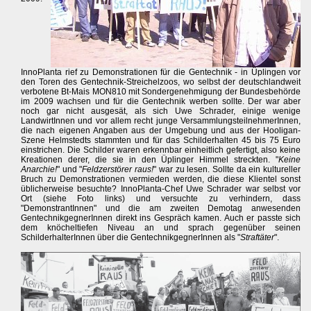
InnoPlanta rief zu Demonstrationen für die Gentechnik - in Üplingen vor
den Toren des Gentechnik-Streichelzoos, wo selbst der deutschlandweit
verbotene Bt-Mais MON810 mit Sondergenehmigung der Bundesbehörde
im 2009 wachsen und für die Gentechnik werben sollte. Der war aber
noch gar nicht ausgesät, als sich Uwe Schrader, einige wenige
LandwirtInnen und vor allem recht junge VersammlungsteilnehmerInnen,
die nach eigenen Angaben aus der Umgebung und aus der Hooligan-
Szene Helmstedts stammten und für das Schilderhalten 45 bis 75 Euro
einstrichen. Die Schilder waren erkennbar einheitlich gefertigt, also keine
Kreationen derer, die sie in den Üplinger Himmel streckten. "
Keine
Anarchie!
" und "
Feldzerstörer raus!
" war zu lesen. Sollte da ein kultureller
Bruch zu Demonstrationen vermieden werden, die diese Klientel sonst
üblicherweise besuchte? InnoPlanta-Chef Uwe Schrader war selbst vor
Ort (siehe Foto links) und versuchte zu verhindern, dass
"DemonstrantInnen" und die am zweiten Demotag anwesenden
GentechnikgegnerInnen direkt ins Gespräch kamen. Auch er passte sich
dem knöcheltiefen Niveau an und sprach gegenüber seinen
SchilderhalterInnen über die GentechnikgegnerInnen als "
Straftäter
".