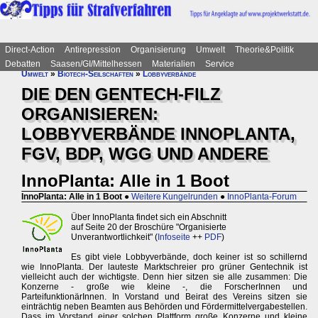
Direct-Action
Antirepression
Organisierung
Umwelt
Theorie&Politik
Debatten
Saasen/GI/Mittelhessen
Materialien
Service
Umwelt
»
Biotech-Seilschaften
»
Lobbyverbände
DIE DEN GENTECH-FILZ
ORGANISIEREN:
LOBBYVERBÄNDE INNOPLANTA,
FGV, BDP, WGG UND ANDERE
InnoPlanta: Alle in 1 Boot
InnoPlanta: Alle in 1 Boot
●
Weitere Kungelrunden
●
InnoPlanta-Forum
Über InnoPlanta findet sich ein Abschnitt
auf Seite 20 der Broschüre "Organisierte
Unverantwortlichkeit" (
Infoseite
++
PDF
)
Es gibt viele Lobbyverbände, doch keiner ist so schillernd
wie InnoPlanta. Der lauteste Marktschreier pro grüner Gentechnik ist
vielleicht auch der wichtigste. Denn hier sitzen sie alle zusammen: Die
Konzerne - große wie kleine -, die ForscherInnen und
ParteifunktionärInnen. In Vorstand und Beirat des Vereins sitzen sie
einträchtig neben Beamten aus Behörden und Fördermittelvergabestellen.
Dass im Vorstand einer solchen Plattform große Konzerne und kleine