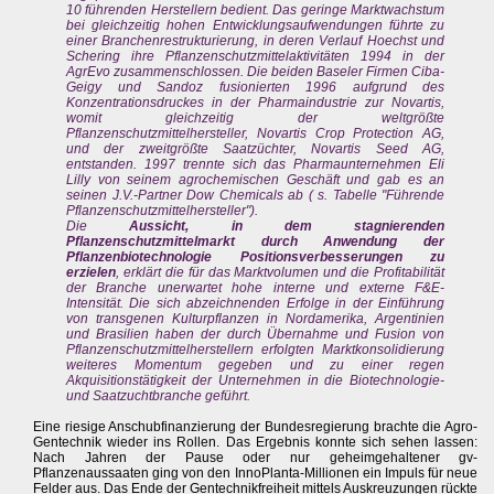
10 führenden Herstellern bedient. Das geringe Marktwachstum
bei gleichzeitig hohen Entwicklungsaufwendungen führte zu
einer Branchenrestrukturierung, in deren Verlauf Hoechst und
Schering ihre Pflanzenschutzmittelaktivitäten 1994 in der
AgrEvo zusammenschlossen. Die beiden Baseler Firmen Ciba-
Geigy und Sandoz fusionierten 1996 aufgrund des
Konzentrationsdruckes in der Pharmaindustrie zur Novartis,
womit gleichzeitig der weltgrößte
Pflanzenschutzmittelhersteller, Novartis Crop Protection AG,
und der zweitgrößte Saatzüchter, Novartis Seed AG,
entstanden. 1997 trennte sich das Pharmaunternehmen Eli
Lilly von seinem agrochemischen Geschäft und gab es an
seinen J.V.-Partner Dow Chemicals ab ( s. Tabelle "Führende
Pflanzenschutzmittelhersteller").
Die
Aussicht, in dem stagnierenden
Pflanzenschutzmittelmarkt durch Anwendung der
Pflanzenbiotechnologie Positionsverbesserungen zu
erzielen
, erklärt die für das Marktvolumen und die Profitabilität
der Branche unerwartet hohe interne und externe F&E-
Intensität. Die sich abzeichnenden Erfolge in der Einführung
von transgenen Kulturpflanzen in Nordamerika, Argentinien
und Brasilien haben der durch Übernahme und Fusion von
Pflanzenschutzmittelherstellern erfolgten Marktkonsolidierung
weiteres Momentum gegeben und zu einer regen
Akquisitionstätigkeit der Unternehmen in die Biotechnologie-
und Saatzuchtbranche geführt.
Eine riesige Anschubfinanzierung der Bundesregierung brachte die Agro-
Gentechnik wieder ins Rollen. Das Ergebnis konnte sich sehen lassen:
Nach Jahren der Pause oder nur geheimgehaltener gv-
Pflanzenaussaaten ging von den InnoPlanta-Millionen ein Impuls für neue
Felder aus. Das Ende der Gentechnikfreiheit mittels Auskreuzungen rückte