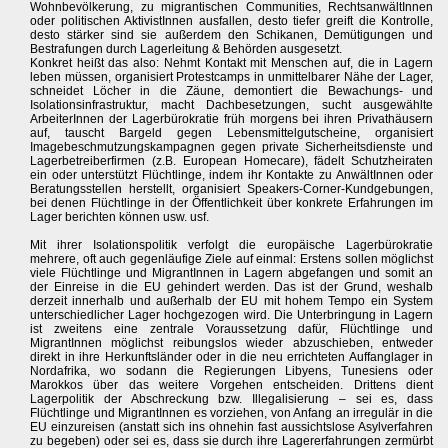
Wohnbevölkerung, zu migrantischen Communities, RechtsanwältInnen
oder politischen AktivistInnen ausfallen, desto tiefer greift die Kontrolle,
desto stärker sind sie außerdem den Schikanen, Demütigungen und
Bestrafungen durch Lagerleitung & Behörden ausgesetzt.
Konkret heißt das also: Nehmt Kontakt mit Menschen auf, die in Lagern
leben müssen, organisiert Protestcamps in unmittelbarer Nähe der Lager,
schneidet Löcher in die Zäune, demontiert die Bewachungs- und
Isolationsinfrastruktur, macht Dachbesetzungen, sucht ausgewählte
ArbeiterInnen der Lagerbürokratie früh morgens bei ihren Privathäusern
auf, tauscht Bargeld gegen Lebensmittelgutscheine, organisiert
Imagebeschmutzungskampagnen gegen private Sicherheitsdienste und
Lagerbetreiberfirmen (z.B. European Homecare), fädelt Schutzheiraten
ein oder unterstützt Flüchtlinge, indem ihr Kontakte zu AnwältInnen oder
Beratungsstellen herstellt, organisiert Speakers-Corner-Kundgebungen,
bei denen Flüchtlinge in der Öffentlichkeit über konkrete Erfahrungen im
Lager berichten können usw. usf.
Mit ihrer Isolationspolitik verfolgt die europäische Lagerbürokratie
mehrere, oft auch gegenläufige Ziele auf einmal: Erstens sollen möglichst
viele Flüchtlinge und MigrantInnen in Lagern abgefangen und somit an
der Einreise in die EU gehindert werden. Das ist der Grund, weshalb
derzeit innerhalb und außerhalb der EU mit hohem Tempo ein System
unterschiedlicher Lager hochgezogen wird. Die Unterbringung in Lagern
ist zweitens eine zentrale Voraussetzung dafür, Flüchtlinge und
MigrantInnen möglichst reibungslos wieder abzuschieben, entweder
direkt in ihre Herkunftsländer oder in die neu errichteten Auffanglager in
Nordafrika, wo sodann die Regierungen Libyens, Tunesiens oder
Marokkos über das weitere Vorgehen entscheiden. Drittens dient
Lagerpolitik der Abschreckung bzw. Illegalisierung – sei es, dass
Flüchtlinge und MigrantInnen es vorziehen, von Anfang an irregulär in die
EU einzureisen (anstatt sich ins ohnehin fast aussichtslose Asylverfahren
zu begeben) oder sei es, dass sie durch ihre Lagererfahrungen zermürbt