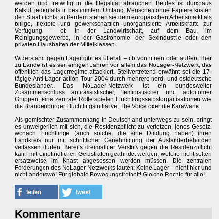
werden und freiwillig in die Illegalität abtauchen. Beides ist durchaus
Kalkül, jedenfalls in bestimmtem Umfang: Menschen ohne Papiere kosten
den Staat nichts, außerdem stehen sie dem europäischen Arbeitsmarkt als
billige, flexible und gewerkschaftlich unorganisierte Arbeitskräfte zur
Verfügung – ob in der Landwirtschaft, auf dem Bau, im
Reinigungsgewerbe, in der Gastronomie, der Sexindustrie oder den
privaten Haushalten der Mittelklassen.
Widerstand gegen Lager gibt es überall – ob von innen oder außen. Hier
zu Lande ist es seit einigen Jahren vor allem das NoLager-Netzwerk, das
öffentlich das Lagerregime attackiert. Stellvertretend erwähnt sei die 17-
tägige Anti-Lager-action-Tour 2004 durch mehrere nord- und ostdeutsche
Bundesländer. Das NoLager-Netzwerk ist ein bundesweiter
Zusammenschluss antirassistischer, feministischer und autonomer
Gruppen; eine zentrale Rolle spielen Flüchtlingsselbstorganisationen wie
die Brandenburger Flüchtlingsinitiative, The Voice oder die Karawane.
Als gemischter Zusammenhang in Deutschland unterwegs zu sein, bringt
es unweigerlich mit sich, die Residenzpflicht zu verletzen, jenes Gesetz,
wonach Flüchtlinge (auch solche, die eine Duldung haben) ihren
Landkreis nur mit schriftlicher Genehmigung der Ausländerbehörden
verlassen dürfen. Bereits dreimaliger Verstoß gegen die Residenzpflicht
kann mit empfindlichen Geldstrafen geahndet werden, welche nicht selten
ersatzweise im Knast abgesessen werden müssen. Die zentralen
Forderungen des NoLager-Netzwerks lauten: Keine Lager – nicht hier und
nicht anderswo! Für globale Bewegungsfreiheit! Gleiche Rechte für alle!
Kommentare