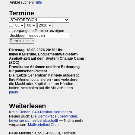
Hilfe
Termine
vergangene Termine anzeigen
Dienstag, 18.08.2026 20:30 Uhr
in/bei Karlsruhe, EndCement/Wald-statt-
Asphalt-Zelt auf dem System Change Camp
(SCC)
Provokante Aktionen und ihre Bedeutung
für politischen Protest
Die "Letzte Generation" hat viele aufgeregt.
Ihre Aktionen polarisieren - und viele derer,
die Macht oder Kapital in ihren Händen
halten, schimpfen auf die Aktivist*innen.
[mehr]
Weiterlesen
Kreis Gießen: B49-Neubau verhindern
++
Neues Buch:
Die Demokratie überwinden,
bevor sie sich selbst abschafft
++ Nichts mehr
verpassen:
Mailverteiler&Chats
Neue Mobilnr.: 015511439808), Festnetz