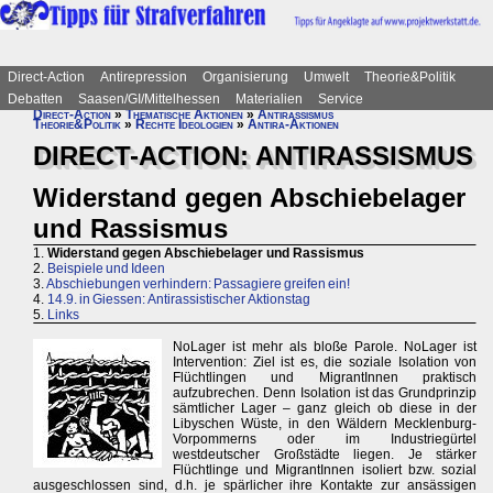
Direct-Action
Antirepression
Organisierung
Umwelt
Theorie&Politik
Debatten
Saasen/GI/Mittelhessen
Materialien
Service
Direct-Action
»
Thematische Aktionen
»
Antirassismus
Theorie&Politik
»
Rechte Ideologien
»
Antira-Aktionen
DIRECT-ACTION: ANTIRASSISMUS
Widerstand gegen Abschiebelager
und Rassismus
1.
Widerstand gegen Abschiebelager und Rassismus
2.
Beispiele und Ideen
3.
Abschiebungen verhindern: Passagiere greifen ein!
4.
14.9. in Giessen: Antirassistischer Aktionstag
5.
Links
NoLager ist mehr als bloße Parole. NoLager ist
Intervention: Ziel ist es, die soziale Isolation von
Flüchtlingen und MigrantInnen praktisch
aufzubrechen. Denn Isolation ist das Grundprinzip
sämtlicher Lager – ganz gleich ob diese in der
Libyschen Wüste, in den Wäldern Mecklenburg-
Vorpommerns oder im Industriegürtel
westdeutscher Großstädte liegen. Je stärker
Flüchtlinge und MigrantInnen isoliert bzw. sozial
ausgeschlossen sind, d.h. je spärlicher ihre Kontakte zur ansässigen