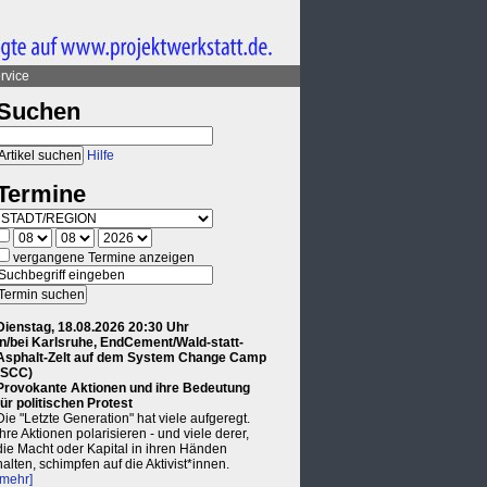
rvice
Suchen
Hilfe
Termine
vergangene Termine anzeigen
Dienstag, 18.08.2026 20:30 Uhr
in/bei Karlsruhe, EndCement/Wald-statt-
Asphalt-Zelt auf dem System Change Camp
(SCC)
Provokante Aktionen und ihre Bedeutung
für politischen Protest
Die "Letzte Generation" hat viele aufgeregt.
Ihre Aktionen polarisieren - und viele derer,
die Macht oder Kapital in ihren Händen
halten, schimpfen auf die Aktivist*innen.
[mehr]