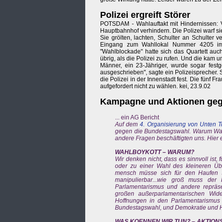
Polizei ergreift Störer
POTSDAM - Wahlauftakt mit Hindernissen: V
Hauptbahnhof verhindern. Die Polizei warf si
Sie grölten, lachten, Schulter an Schulter
Eingang zum Wahllokal Nummer 4205 im P
"Wahlblockade" hatte sich das Quartett auc
übrig, als die Polizei zu rufen. Und die kam
Männer, ein 23-Jähriger, wurde sogar fes
ausgeschrieben", sagte ein Polizeisprecher.
die Polizei in der Innenstadt fest. Die fünf 
aufgefordert nicht zu wählen. kei, 23.9.02
Kampagne und Aktionen geg
... ein AG Bericht
Auf dem
4. Organisierung von Unten T
gegen die Bundestagswahl. Warum Wahlb
andere Fragen beschäftigten uns. Hier 
WAHLBOYKOTT – WARUM?
Wir denken nicht, dass es sinnvoll ist,
oder zu einer Wahl des kleineren Übe
mensch müsse sich für den Haufen S
manipulierbar...wie groß muss der
Parlamentarismus und andere repräsen
großen außerparlamentarischen Wider
Hoffnungen in den Parlamentarismus
Bundestagswahl, und Demokratie und H
WAS KOENNEN WIR TUN? – AKTIO