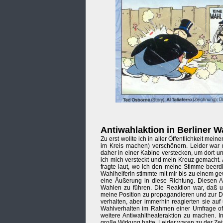
Antiwahlaktion in Berliner W
Zu erst wollte ich in aller Öffentlichkeit m
im Kreis machen) verschönern. Leider war 
daher in einer Kabine verstecken, um dort u
ich mich versteckt und mein Kreuz gemacht. 
fragte laut, wo ich den meine Stimme beerdi
Wahlhelferin stimmte mit mir bis zu einem g
eine Äußerung in diese Richtung. Diesen An
Wahlen zu führen. Die Reaktion war, daß u
meine Position zu propagandieren und zur Di
verhalten, aber immerhin reagierten sie a
Wahlverhalten im Rahmen einer Umfrage off
weitere Antiwahltheateraktion zu machen. In
große Wirkung hatte. Leider waren zu der Ze