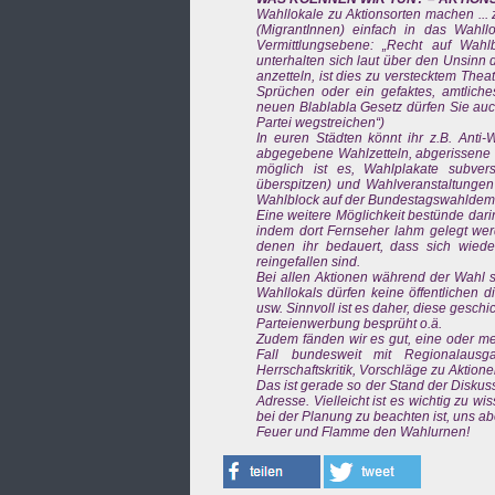
Wahllokale zu Aktionsorten machen ...
(MigrantInnen) einfach in das Wahl
Vermittlungsebene: „Recht auf Wahl
unterhalten sich laut über den Unsinn
anzetteln, ist dies zu verstecktem The
Sprüchen oder ein gefaktes, amtliche
neuen Blablabla Gesetz dürfen Sie auc
Partei wegstreichen“)
In euren Städten könnt ihr z.B. Anti-Wa
abgegebene Wahlzetteln, abgerissene W
möglich ist es, Wahlplakate subver
überspitzen) und Wahlveranstaltungen
Wahlblock auf der Bundestagswahldemo 
Eine weitere Möglichkeit bestünde dari
indem dort Fernseher lahm gelegt wer
denen ihr bedauert, dass sich wiede
reingefallen sind.
Bei allen Aktionen während der Wahl s
Wahllokals dürfen keine öffentlichen
usw. Sinnvoll ist es daher, diese gesch
Parteienwerbung besprüht o.ä.
Zudem fänden wir es gut, eine oder m
Fall bundesweit mit Regionalausga
Herrschaftskritik, Vorschläge zu Aktion
Das ist gerade so der Stand der Diskuss
Adresse. Vielleicht ist es wichtig zu w
bei der Planung zu beachten ist, uns abe
Feuer und Flamme den Wahlurnen!