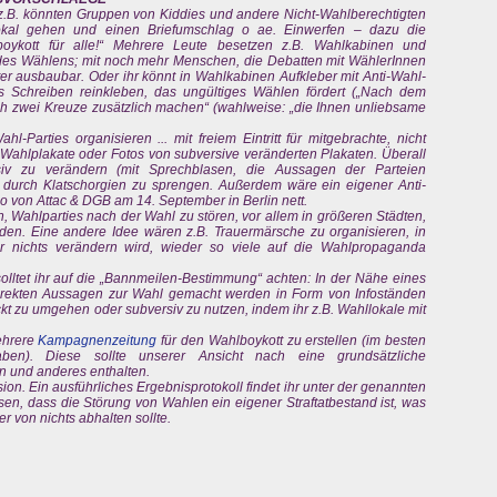
 z.B. könnten Gruppen von Kiddies und andere Nicht-Wahlberechtigten
lokal gehen und einen Briefumschlag o ae. Einwerfen – dazu die
boykott für alle!“ Mehrere Leute besetzen z.B. Wahlkabinen und
 des Wählens; mit noch mehr Menschen, die Debatten mit WählerInnen
ater ausbaubar. Oder ihr könnt in Wahlkabinen Aufkleber mit Anti-Wahl-
s Schreiben reinkleben, das ungültiges Wählen fördert („Nach dem
h zwei Kreuze zusätzlich machen“ (wahlweise: „die Ihnen unliebsame
hl-Parties organisieren ... mit freiem Eintritt für mitgebrachte, nicht
ahlplakate oder Fotos von subversive veränderten Plakaten. Überall
siv zu verändern (mit Sprechblasen, die Aussagen der Parteien
 durch Klatschorgien zu sprengen. Außerdem wäre ein eigener Anti-
von Attac & DGB am 14. September in Berlin nett.
n, Wahlparties nach der Wahl zu stören, vor allem in größeren Städten,
den. Eine andere Idee wären z.B. Trauermärsche zu organisieren, in
r nichts verändern wird, wieder so viele auf die Wahlpropaganda
olltet ihr auf die „Bannmeilen-Bestimmung“ achten: In der Nähe eines
 direkten Aussagen zur Wahl gemacht werden in Form von Infoständen
ickt zu umgehen oder subversiv zu nutzen, indem ihr z.B. Wahllokale mit
ehrere
Kampagnenzeitung
für den Wahlboykott zu erstellen (im besten
ben). Diese sollte unserer Ansicht nach eine grundsätzliche
en und anderes enthalten.
ion. Ein ausführliches Ergebnisprotokoll findet ihr unter der genannten
issen, dass die Störung von Wahlen ein eigener Straftatbestand ist, was
r von nichts abhalten sollte.