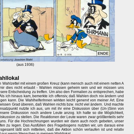
(aus 1936)
ahllokal
einen Wahlzettel mit einem großen Kreuz (kann mensch auch mit einem netten A
mir dies nicht erlaubt - Wahlen müssen geheim sein und wir müssen uns
nsere Entscheidung zu treffen. Um also den Formalien zu entsprechen, habe
Als ich hinaus kam, bemerkte ich offensiv, daß Wahlen doch nix ändern und
gen kann. Die WahlhelferInnen wirkten leicht genervt von meiner Art. Eine
ewissen Grad überein, daß Wahlen nichts bzw. nicht viel ändern. Und machte
satzpunkt nutzte ich aus, um mit ihr eine Diskussion über (Un-)Sinn von
nsere Diskussion noch andere Leute anzog. Ich hatte so die Möglichkeit,
skussion zu stellen. Die Reaktionen der Leute waren zwar größtenteils sehr
uf uns. Für die Hochrechnungen wurden wir dann auch noch gebeten, unser
en zu legen. Das Ausfüllen des Fragebogens nutzten wir, um daraus eine
sgesamt läßt sich mitteilen, daß die Aktion schön verlaufen ist und relativ
it nur wenig Menschen in meinem Wahllokal.