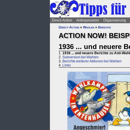
Direct-Action
Antirepression
Organisierung
Direct-Action
»
Wahlen
»
Berichte
ACTION NOW! BEISPI
1936 ... und neuere B
1.
1936 ... und neuere Berichte zu Anti-Wah
2.
Subversion bei Wahlen
3.
Berichte weiterer Aktionen bei Wahlen
4.
Links