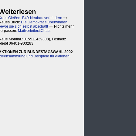
Weiterlesen
Kreis Gießen: B49-Neubau verhindern
++
Neues Buch:
Die Demokratie überwinden,
bevor sie sich selbst abschafft
++ Nichts mehr
verpassen:
Mailverteiler&Chats
Neue Mobilnr.: 015511439808), Festnetz
bleibt 06401-903283
AKTIONEN ZUR BUNDESTAGSWAHL 2002
Ideensammlung und Beispiele für Aktionen