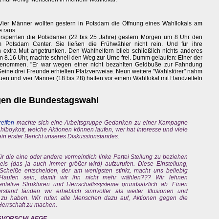
ier Männer wollten gestern in Potsdam die Öffnung eines Wahllokals am
e raus.
 versperrten die Potsdamer (22 bis 25 Jahre) gestern Morgen um 8 Uhr den
otsdam Center. Sie ließen die Frühwähler nicht rein. Und für ihre
h extra Mut angetrunken. Den Wahlhelfern blieb schließlich nichts anderes
 um 8.16 Uhr, machte schnell den Weg zur Urne frei. Dumm gelaufen: Einer der
tgenommen. "Er war wegen einer nicht bezahlten Geldbuße zur Fahndung
 Seine drei Freunde erhielten Platzverweise. Neun weitere "Wahlstörer" nahm
Frauen und vier Männer (18 bis 28) hatten vor einem Wahllokal mit Handzetteln
en die Bundestagswahl
reffen
machte sich eine Arbeitsgruppe Gedanken zu einer Kampagne
oykott, welche Aktionen können laufen, wer hat Interesse und viele
ein erster Bericht unseres Diskussionstandes.
 für die eine oder andere vermeintlich linke Partei Stellung zu beziehen
ls (das ja auch immer größer wird) aufzurufen. Diese Einstellung,
cheiße entscheiden, der am wenigsten stinkt, macht uns beliebig
 Haufen sein, damit wir ihn nicht mehr wählen??? Wir lehnen
tative Strukturen und Herrschaftssysteme grundsätzlich ab. Einen
stand fänden wir erheblich sinnvoller als weiter Illusionen und
 zu haben. Wir rufen alle Menschen dazu auf, Aktionen gegen die
errschaft zu machen.
NSVORSCHLAEGE