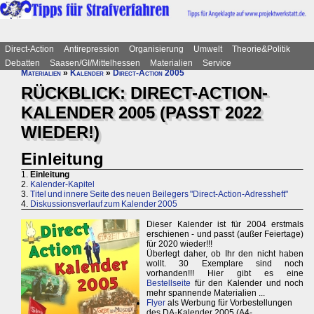
Direct-Action
Antirepression
Organisierung
Umwelt
Theorie&Politik
Debatten
Saasen/GI/Mittelhessen
Materialien
Service
Materialien
»
Kalender
»
Direct-Action 2005
RÜCKBLICK: DIRECT-ACTION-
KALENDER 2005 (PASST 2022
WIEDER!)
Einleitung
1.
Einleitung
2.
Kalender-Kapitel
3.
Titel und innere Seite des neuen Beilegers "Direct-Action-Adressheft"
4.
Diskussionsverlauf zum Kalender 2005
Dieser Kalender ist für 2004 erstmals
erschienen - und passt (außer Feiertage)
für 2020 wieder!!!
Überlegt daher, ob Ihr den nicht haben
wollt. 30 Exemplare sind noch
vorhanden!!! Hier gibt es eine
Bestellseite
für den Kalender und noch
mehr spannende Materialien ...
Flyer
als Werbung für Vorbestellungen
des DA-Kalender 2005 (A4-