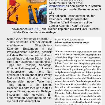
Kopiervorlage für A6-Flyer)
Werbeplakat
für den Kalender in Städten
zum Eintragen, wo der Kalender verkauft
wird
Wer hat noch Bestände vom 2004er-
Kalender? Jetzt gibts Aufkleber
"Geschenkt" mit Hinweisen auf den
2005er Kalender. Könnt Ihr auch
downloaden (
als PDF
), auf Etiketten kopieren (A4 Blatt, 3x9 Etiketten)
und die Kalender dann so auslegen.
Schon 2004 war er weit gestreut ...
1600x verkaufte sich der erstmals
erschienene Direct-Action-
Kalender. Entstanden in der
Projektwerkstatt Saasen, gespickt
mit dem Know-How von dort und
aus einigen anderen Städten boten
sich den NutzerInnen Hunderte von
Tipps für Transpis, Sabotage,
Kommunikationsguerilla, kreative
Antirepression und mehr. Nun
erscheint der Kalender das zweite
Mal - ab Mitte Juli ist er zu haben.
Neben vielen neuen Texten und
Tipps enthält er ein kleines
Heftchen mit Adressen und Platz für
eigene Eintragungen als Beileger.
Insgesamt wie gewohnt: Ein
Feuerwerk an Anregungen für alle,
die nicht stillhalten wollen.