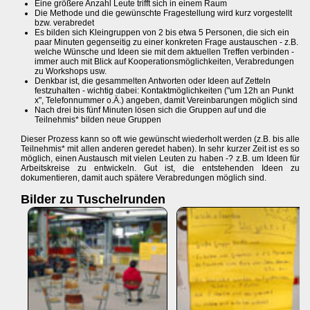
Eine größere Anzahl Leute trifft sich in einem Raum
Die Methode und die gewünschte Fragestellung wird kurz vorgestellt
bzw. verabredet
Es bilden sich Kleingruppen von 2 bis etwa 5 Personen, die sich ein
paar Minuten gegenseitig zu einer konkreten Frage austauschen - z.B.
welche Wünsche und Ideen sie mit dem aktuellen Treffen verbinden -
immer auch mit Blick auf Kooperationsmöglichkeiten, Verabredungen
zu Workshops usw.
Denkbar ist, die gesammelten Antworten oder Ideen auf Zetteln
festzuhalten - wichtig dabei: Kontaktmöglichkeiten ("um 12h an Punkt
x", Telefonnummer o.Ä.) angeben, damit Vereinbarungen möglich sind
Nach drei bis fünf Minuten lösen sich die Gruppen auf und die
Teilnehmis* bilden neue Gruppen
Dieser Prozess kann so oft wie gewünscht wiederholt werden (z.B. bis alle
Teilnehmis* mit allen anderen geredet haben). In sehr kurzer Zeit ist es so
möglich, einen Austausch mit vielen Leuten zu haben -? z.B. um Ideen für
Arbeitskreise zu entwickeln. Gut ist, die entstehenden Ideen zu
dokumentieren, damit auch spätere Verabredungen möglich sind.
Bilder zu Tuschelrunden