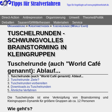
Direct-Action
Antirepression
Organisierung
Umwelt
Theorie&Politik
Debatten
Saasen/GI/Mittelhessen
Materialien
Service
Organisierung
»
Kreativmethoden
»
Tuschelrunde (World Café)
TUSCHELRUNDEN -
SCHWUNGVOLLES
BRAINSTORMING IN
KLEINGRUPPEN
Tuschelrunde (auch "World Café
genannt): Ablauf...
1.
Tuschelrunde (auch "World Café genannt): Ablauf...
2.
Tuschelrunde: Ziele?
3.
Tuschelrunden vorbereiten
4.
Downloads zu Tuschelrunden
5.
Ähnliche Verfahren
Die Tuschelrunde ist eine Verknüpfung von Brainstorming und
Kleingruppen-Dynamik für größere Gruppen ab ca. 12 Personen
Wie geht's?