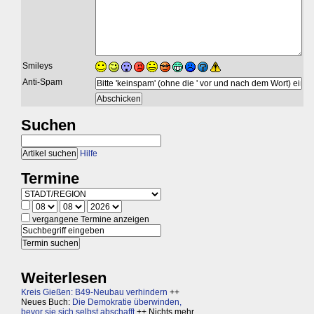
Smileys
Anti-Spam
Suchen
Hilfe
Termine
vergangene Termine anzeigen
Weiterlesen
Kreis Gießen: B49-Neubau verhindern
++
Neues Buch:
Die Demokratie überwinden,
bevor sie sich selbst abschafft
++ Nichts mehr