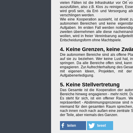
vielen Fällen ist die Infrastruktur vor Or
auszufüllen, also z.B. Klos zu reinigen, E
wird groß sein, da Ent- und Versorgung a
verschlingen werden.
Wie eine Kooperation aussieht, ist direkt 
autonomen Bereichen und keine eigenständi
Aufgaben. Im ersten Fall werden notwendige
zweiten übernehmen alle diese nacheinande
wollen, wird in freier Vereinbarung aufgeteil
Entscheidungsform ohne Machtspiele.
4. Keine Grenzen, keine Zw
Die autonomen Bereiche sind als offene Plat
auf sie zu beziehen. Wer keine Lust hat, 
springen. Da alle Bereiche offen sind, kan
engagieren. Zur Aufrechterhaltung des Gesam
mit eigenen Ideen, Projekten, mit d
Aufgabenerledigung.
5. Keine Stellvertretung
Das Gesamte ist die Kooperation der auton
Bereiche hinweg engagieren - mehr nicht. Da
Es steht für sich, ist ein offener Raum. 
repräsentiert - Abstimmungsprozesse sind 
niemand für den gesamten Raum sprechen, i
nach innen noch nach außen eine zentrale St
der Teile, aber niemals des Ganzen.