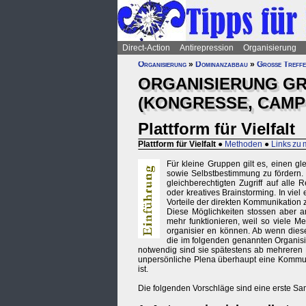
Direct-Action
Antirepression
Organisierung
Organisierung
»
Dominanzabbau
»
Große Treffe
ORGANISIERUNG G
(KONGRESSE, CAMPS
Plattform für Vielfalt
Plattform für Vielfalt
●
Methoden
●
Links zu m
Für kleine Gruppen gilt es, einen gl
sowie Selbstbestimmung zu fördern. 
gleichberechtigten Zugriff auf alle
oder kreatives Brainstorming. In viel
Vorteile der direkten Kommunikation z
Diese Möglichkeiten stossen aber 
mehr funktionieren, weil so viele M
organisier en können. Ab wenn diese 
die im folgenden genannten Organis
notwendig sind sie spätestens ab mehreren
unpersönliche Plena überhaupt eine Kommunik
ist.
Die folgenden Vorschläge sind eine erste Sa