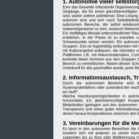
1. Autonomie vieler selbstor
Eine das Gesamte erfassende Organisierungs-
Vorgänge, die für einen gleichberechtigte
sind, wären extrem zeitintensiv. Eine Lösung
autonom sind und sich nach Selbstdefinit
autonomen Bereiche, die selbst wiederum
notwendigerweise so sein, wodurch Nebenein
Ein vielfältiges Mosaik unterschiedlicher R
entstehen. In der Praxis ist zu erwarten
Schwerpunkte setzen werden. Ein autonome
Gruppen. Das ist regelmäßig verbunden mit k
mit Kulturangebot aufbauen, die nächsten e
Plattformen z.B. mit Aktionsmaterialien, C
konkrete Ideen kommen aus den Gruppen bz
Bereich zu verwirklichen. Neben diesen Schw
Unterkunft für alle geschaffen wurde, jeder 
2. Informationsaustausch, 
Durch die autonomen Bereiche wird die
Auseinanderfallens oder zumindest der wac
wo läuft?
Welche Handlungsmöglichkeiten in welche
horizontaler, d.h. gleichberechtigter Ko
Metastruktur (getragen aus den autonomen 
Transparenz und einen guten Informationsau
denen heraus Kooperationen zwischen den B
3. Vereinbarungen für die Me
Es kann in den autonomen Bereichen die Ide
sondern sich mit anderen zu verein bar
zubereiten bis zu Klos oder Mülltrennung m