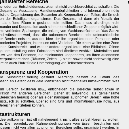
ganisierter Bereiche
 oder gar Entscheidungsstruktur ist nicht gleichberechtigt zu schaffen. Die
n Zugang zu Ausstattung, Handlungsmöglichkeiten und Informationen nötig
 ist die Organisierung des Gesamten als Kooperation von Teilen, die für sich
ion der Beteiligten organisieren. Das Gesamte ist dann ein Mosaik der
 als offene Räum e gestaltet sein sollten. Das muss allerdings nicht
ander und Kooperation auch sehr unterschiedlicher Gruppen möglich wird.
äume verhindert Spaltungen, die entlang von Machtansprüchen auf das Ganze
 und wünschenswert, dass die autonomen Bereiche sehr unterschiedliche
r Bereich entsteht aus der Idee der ihn organisierenden Personen oder
onkreten Projekten, Interessen oder Vorlieben. Die einen wollen eine Zone
inen Kunstbereich und wieder andere organisieren eine Bibliothek. Offene
omputerausstattung oder Fahrrädern sind ähnliche Ansätze. Materialien und
w. von den Personen, die miteinander kooperieren, um ihren autonomen
erpunktbereichen (Räumen, Zelten ...) bietet, soweit nicht anderweitig eine
Bereich auch Platz für die Unterbringung von TeilnehmerInnen.
Transparenz und Kooperation
 Selbstorganisierung gestärkt. Allerdings besteht die Gefahr des
hsend en Gefahr, dass viele Menschen nicht mehr alles mitbekommen: Was
m Bereich existieren usw., entscheiden die Bereiche selbst sowie in
operation mit anderen Bereichen. Daher ist notwendig, als gemeinsame
Bereichen heraus) oder als eigenständigen autonomen Bereich eine hohe
stausch zu schaffen. Ebenso sind Orte und Informationsflüsse nötig, aus
ereichen entstehen können.
tastrukturen
e aufkommen (ist oft naheliegend ), nicht alles selbst klären zu wollen,
en. Die reproduktiven Rahmenbedingungen vom Essen beschaffen und
üssen nicht von allen autonomen Bereichen selbst organisiert werden. In