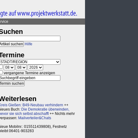
rvice
Suchen
Hilfe
Termine
vergangene Termine anzeigen
Weiterlesen
Kreis Gießen: B49-Neubau verhindern
++
Neues Buch:
Die Demokratie überwinden,
bevor sie sich selbst abschafft
++ Nichts mehr
verpassen:
Mailverteiler&Chats
Neue Mobilnr.: 015511439808), Festnetz
bleibt 06401-903283