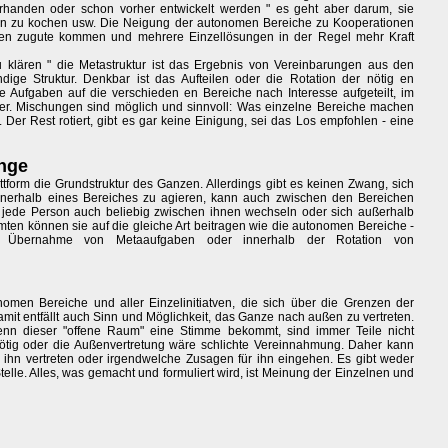
t vorhanden oder schon vorher entwickelt werden " es geht aber darum, sie
ssen zu kochen usw. Die Neigung der autonomen Bereiche zu Kooperationen
llen zugute kommen und mehrere Einzellösungen in der Regel mehr Kraft
zu klären " die Metastruktur ist das Ergebnis von Vereinbarungen aus den
ge Struktur. Denkbar ist das Aufteilen oder die Rotation der nötig en
 Aufgaben auf die verschieden en Bereiche nach Interesse aufgeteilt, im
r. Mischungen sind möglich und sinnvoll: Was einzelne Bereiche machen
t. Der Rest rotiert, gibt es gar keine Einigung, sei das Los empfohlen - eine
änge
tform die Grundstruktur des Ganzen. Allerdings gibt es keinen Zwang, sich
innerhalb eines Bereiches zu agieren, kann auch zwischen den Bereichen
n jede Person auch beliebig zwischen ihnen wechseln oder sich außerhalb
ten können sie auf die gleiche Art beitragen wie die autonomen Bereiche -
er Übernahme von Metaaufgaben oder innerhalb der Rotation von
omen Bereiche und aller Einzelinitiatven, die sich über die Grenzen der
mit entfällt auch Sinn und Möglichkeit, das Ganze nach außen zu vertreten.
Wenn dieser "offene Raum" eine Stimme bekommt, sind immer Teile nicht
nötig oder die Außenvertretung wäre schlichte Vereinnahmung. Daher kann
hn vertreten oder irgendwelche Zusagen für ihn eingehen. Es gibt weder
elle. Alles, was gemacht und formuliert wird, ist Meinung der Einzelnen und