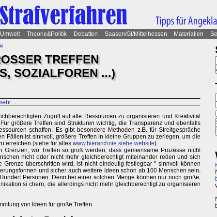
Umwelt
Theorie&Politik
Debatten
Saasen/GI/Mittelhessen
Materialien
Se
n
ROSSER TREFFEN
, SOZIALFOREN ...)
ehr ...
eichberechtigten Zugriff auf alle Ressourcen zu organisieren und Kreativität
Für größere Treffen sind Strukturen wichtig, die Transparenz und ebenfalls
 Ressourcen schaffen. Es gibt besondere Methoden z.B. für Streitgespräche
 en Fällen ist sinnvoll, größere Treffen in kleine Gruppen zu zerlegen, um die
u erreichen (siehe für alles
www.hierarchnie.siehe.website
).
an Grenzen, wo Treffen so groß werden, dass gemeinsame Prozesse nicht
enschen nicht oder nicht mehr gleichberechtigt miteinander reden und sich
Grenze überschritten wird, ist nicht eindeutig festlegbar " sinnvoll können
ierungsformen und sicher auch weitere Ideen schon ab 100 Menschen sein,
 Hundert Personen. Denn bei einer solchen Menge können nur noch große,
ation si chern, die allerdings nicht mehr gleichberechtigt zu organisieren
mmlung von Ideen für große Treffen.