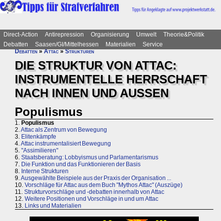
Direct-Action
Antirepression
Organisierung
Umwelt
Theorie&Politik
Debatten
Saasen/GI/Mittelhessen
Materialien
Service
Debatten
»
Attac
»
Strukturen
DIE STRUKTUR VON ATTAC:
INSTRUMENTELLE HERRSCHAFT
NACH INNEN UND AUSSEN
Populismus
1.
Populismus
2.
Attac als Zentrum von Bewegung
3.
Elitenkämpfe
4.
Attac instrumentalisiert Bewegung
5.
"Assimilieren"
6.
Staatsberatung: Lobbyismus und Parlamentarismus
7.
Die Funktion und das Funktionieren der Basis
8.
Interne Strukturen
9.
Ausgewählte Beispiele aus der Praxis der Organisation ...
10.
Vorschläge für Attac aus dem Buch "Mythos Attac" (Auszüge)
11.
Strukturvorschläge und -debatten innerhalb von Attac
12.
Weitere Positionen und Vorschläge in und um Attac
13.
Links und Materialien