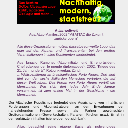
Attac weltweit
Aus: Attac-Manifest 2002 "Mit ATTAC die Zukunft
zurückerobern"
Alle diese Organisatonen nutzen dasselbe rot-weiße Logo, das
man auf den Fahnen und Transparenten bei den großen
Veranstaltungen in allen Kontinenten wiederfindet.
Aus Ignacio Ramonet (Attac-Initiator und Ehrenpräsident,
Chefredakteur der le monde diplomatique), 2002: "Kriege des
21. Jahrhunderts". Rotpunktverlag, Zürich
... Weltsozialforum im brasilianlischen Porto Alegre. Dort sind
fünf von den sechs Milliarden Menschen vertreten, die auf
dieser Welt leben. Das Forum von Porto Alegre vertritt die
Menschheit. Was sich dort jedes Jahr Ende Januar
versammelt, ist zum ersten Mal in der Geschichte - die
Menschheit.
Der Attac´sche Populismus bedeutet eine Ausrichtung von inhaltlichen
Forderungen und Aktionsstrategien an den Erwartungen der
nahestehenden Presse sowie als Partner gewünschten
Großorganisationen (Gewerkschaften, Parteien, Kirchen usw.). Er ist in
den verkürzten Inhalten (siehe oben gut sichtbar).
Attac betrachtet seine eigene Basis als notwendiges