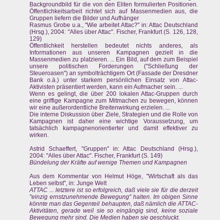
Backgroundbild für die von den Eliten formulierten Positionen.
Öffentlichkeitsarbeit richtet sich auf Massenmedien aus, die
Gruppen liefern die Bilder und Aufhänger
Rasmus Grobe u.a., "Wie arbeitet Attac?" in: Attac Deutschland
(Hrsg.), 2004: "Alles über Attac". Fischer, Frankfurt (S. 126, 128,
129)
Öffentlichkeit herstellen bedeutet nichts anderes, als
Informationen aus unseren Kampagnen gezielt in die
Massenmedien zu platzieren. ... Ein Bild, auf dem zum Beispiel
unsere politischen Forderungen ("Schließung der
Steueroasen") an symbolträchtigem Ort (Fassade der Dresdner
Bank o.ä.) unter starkem persönlichen Einsatz von Attac-
Aktivisten präsentiert werden, kann ein Aufmacher sein. ...
Wenn es gelingt, die über 200 lokalen Attac-Gruppen durch
eine griffige Kampagne zum Mitmachen zu bewegen, können
wir eine außerordentliche Breitenwirkung erzielen. ...
Die interne Diskussion über Ziele, Strategien und die Rolle von
Kampagnen ist daher eine wichtige Voraussetzung, um
tatsächlich kampagnenorientierter und damit effektiver zu
wirken.
Astrid Schaeffert, "Gruppen" in: Attac Deutschland (Hrsg.),
2004: "Alles über Attac". Fischer, Frankfurt (S. 149)
Bündelung der Kräfte auf wenige Themen und Kampagnen
Aus dem Kommentar von Helmut Höge, "Wirtschaft als das
Leben selbst", in: Junge Welt
ATTAC ... letztere ist so erfolgreich, daß viele sie für die derzeit
"einzig ernstzunehmende Bewegung" halten. Im obigen Sinne
könnte man das Gegenteil behaupten, daß nämlich die ATTAC-
Aktivitäten, gerade weil sie so eingängig sind, keine soziale
Bewegung mehr sind. Die Medien haben sie geschluckt.