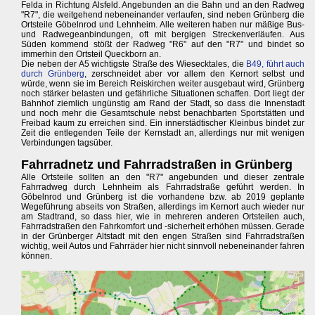
Felda in Richtung Alsfeld. Angebunden an die Bahn und an den Radweg
"R7", die weitgehend nebeneinander verlaufen, sind neben Grünberg die
Ortsteile Göbelnrod und Lehnheim. Alle weiteren haben nur mäßige Bus-
und Radwegeanbindungen, oft mit bergigen Streckenverläufen. Aus
Süden kommend stößt der Radweg "R6" auf den "R7" und bindet so
immerhin den Ortsteil Queckborn an.
Die neben der A5 wichtigste Straße des Wiesecktales, die
B49, führt auch
durch Grünberg
, zerschneidet aber vor allem den Kernort selbst und
würde, wenn sie im Bereich Reiskirchen weiter ausgebaut wird, Grünberg
noch stärker belasten und gefährliche Situationen schaffen. Dort liegt der
Bahnhof ziemlich ungünstig am Rand der Stadt, so dass die Innenstadt
und noch mehr die Gesamtschule nebst benachbarten Sportstätten und
Freibad kaum zu erreichen sind. Ein innerstädtischer Kleinbus bindet zur
Zeit die entlegenden Teile der Kernstadt an, allerdings nur mit wenigen
Verbindungen tagsüber.
Fahrradnetz und Fahrradstraßen in Grünberg
Alle Ortsteile sollten an den "R7" angebunden und dieser zentrale
Fahrradweg durch Lehnheim als Fahrradstraße geführt werden. In
Göbelnrod und Grünberg ist die vorhandene bzw. ab 2019 geplante
Wegeführung abseits von Straßen, allerdings im Kernort auch wieder nur
am Stadtrand, so dass hier, wie in mehreren anderen Ortsteilen auch,
Fahrradstraßen den Fahrkomfort und -sicherheit erhöhen müssen. Gerade
in der Grünberger Altstadt mit den engen Straßen sind Fahrradstraßen
wichtig, weil Autos und Fahrräder hier nicht sinnvoll nebeneinander fahren
können.