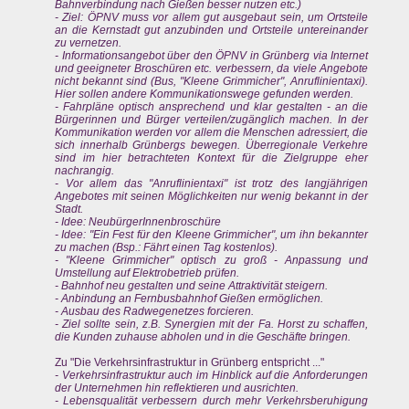
Bahnverbindung nach Gießen besser nutzen etc.)
- Ziel: ÖPNV muss vor allem gut ausgebaut sein, um Ortsteile
an die Kernstadt gut anzubinden und Ortsteile untereinander
zu vernetzen.
- Informationsangebot über den ÖPNV in Grünberg via Internet
und geeigneter Broschüren etc. verbessern, da viele Angebote
nicht bekannt sind (Bus, "Kleene Grimmicher", Anruflinientaxi).
Hier sollen andere Kommunikationswege gefunden werden.
- Fahrpläne optisch ansprechend und klar gestalten - an die
Bürgerinnen und Bürger verteilen/zugänglich machen. In der
Kommunikation werden vor allem die Menschen adressiert, die
sich innerhalb Grünbergs bewegen. Überregionale Verkehre
sind im hier betrachteten Kontext für die Zielgruppe eher
nachrangig.
- Vor allem das "Anruflinientaxi" ist trotz des langjährigen
Angebotes mit seinen Möglichkeiten nur wenig bekannt in der
Stadt.
- Idee: NeubürgerInnenbroschüre
- Idee: "Ein Fest für den Kleene Grimmicher", um ihn bekannter
zu machen (Bsp.: Fährt einen Tag kostenlos).
- "Kleene Grimmicher" optisch zu groß - Anpassung und
Umstellung auf Elektrobetrieb prüfen.
- Bahnhof neu gestalten und seine Attraktivität steigern.
- Anbindung an Fernbusbahnhof Gießen ermöglichen.
- Ausbau des Radwegenetzes forcieren.
- Ziel sollte sein, z.B. Synergien mit der Fa. Horst zu schaffen,
die Kunden zuhause abholen und in die Geschäfte bringen.
Zu "Die Verkehrsinfrastruktur in Grünberg entspricht ..."
- Verkehrsinfrastruktur auch im Hinblick auf die Anforderungen
der Unternehmen hin reflektieren und ausrichten.
- Lebensqualität verbessern durch mehr Verkehrsberuhigung