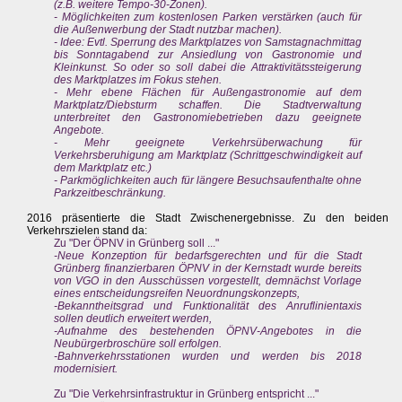
(z.B. weitere Tempo-30-Zonen).
- Möglichkeiten zum kostenlosen Parken verstärken (auch für
die Außenwerbung der Stadt nutzbar machen).
- Idee: Evtl. Sperrung des Marktplatzes von Samstagnachmittag
bis Sonntagabend zur Ansiedlung von Gastronomie und
Kleinkunst. So oder so soll dabei die Attraktivitätssteigerung
des Marktplatzes im Fokus stehen.
- Mehr ebene Flächen für Außengastronomie auf dem
Marktplatz/Diebsturm schaffen. Die Stadtverwaltung
unterbreitet den Gastronomiebetrieben dazu geeignete
Angebote.
- Mehr geeignete Verkehrsüberwachung für
Verkehrsberuhigung am Marktplatz (Schrittgeschwindigkeit auf
dem Marktplatz etc.)
- Parkmöglichkeiten auch für längere Besuchsaufenthalte ohne
Parkzeitbeschränkung.
2016 präsentierte die Stadt Zwischenergebnisse. Zu den beiden
Verkehrszielen stand da:
Zu "Der ÖPNV in Grünberg soll ..."
-Neue Konzeption für bedarfsgerechten und für die Stadt
Grünberg finanzierbaren ÖPNV in der Kernstadt wurde bereits
von VGO in den Ausschüssen vorgestellt, demnächst Vorlage
eines entscheidungsreifen Neuordnungskonzepts,
-Bekanntheitsgrad und Funktionalität des Anruflinientaxis
sollen deutlich erweitert werden,
-Aufnahme des bestehenden ÖPNV-Angebotes in die
Neubürgerbroschüre soll erfolgen.
-Bahnverkehrsstationen wurden und werden bis 2018
modernisiert.
Zu "Die Verkehrsinfrastruktur in Grünberg entspricht ..."