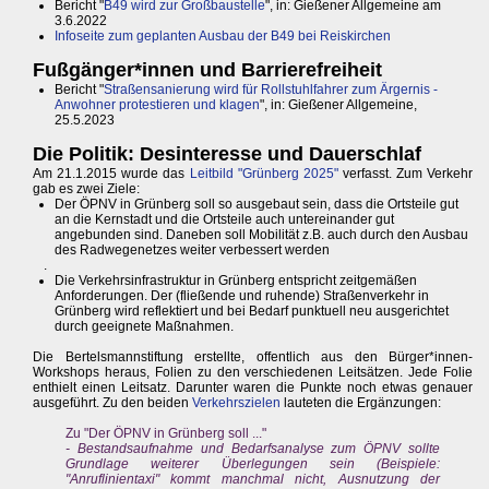
Bericht "
B49 wird zur Großbaustelle
", in: Gießener Allgemeine am
3.6.2022
Infoseite zum geplanten Ausbau der B49 bei Reiskirchen
Fußgänger*innen und Barrierefreiheit
Bericht "
Straßensanierung wird für Rollstuhlfahrer zum Ärgernis -
Anwohner protestieren und klagen
", in: Gießener Allgemeine,
25.5.2023
Die Politik: Desinteresse und Dauerschlaf
Am 21.1.2015 wurde das
Leitbild "Grünberg 2025"
verfasst. Zum Verkehr
gab es zwei Ziele:
Der ÖPNV in Grünberg soll so ausgebaut sein, dass die Ortsteile gut
an die Kernstadt und die Ortsteile auch untereinander gut
angebunden sind. Daneben soll Mobilität z.B. auch durch den Ausbau
des Radwegenetzes weiter verbessert werden
.
Die Verkehrsinfrastruktur in Grünberg entspricht zeitgemäßen
Anforderungen. Der (fließende und ruhende) Straßenverkehr in
Grünberg wird reflektiert und bei Bedarf punktuell neu ausgerichtet
durch geeignete Maßnahmen.
Die Bertelsmannstiftung erstellte, offentlich aus den Bürger*innen-
Workshops heraus, Folien zu den verschiedenen Leitsätzen. Jede Folie
enthielt einen Leitsatz. Darunter waren die Punkte noch etwas genauer
ausgeführt. Zu den beiden
Verkehrszielen
lauteten die Ergänzungen:
Zu "Der ÖPNV in Grünberg soll ..."
- Bestandsaufnahme und Bedarfsanalyse zum ÖPNV sollte
Grundlage weiterer Überlegungen sein (Beispiele:
"Anruflinientaxi" kommt manchmal nicht, Ausnutzung der