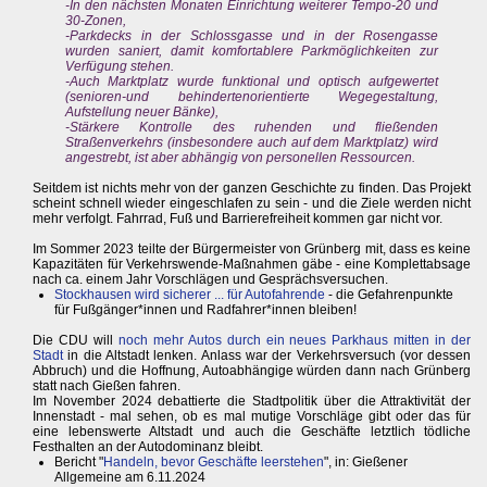
-In den nächsten Monaten Einrichtung weiterer Tempo-20 und
30-Zonen,
-Parkdecks in der Schlossgasse und in der Rosengasse
wurden saniert, damit komfortablere Parkmöglichkeiten zur
Verfügung stehen.
-Auch Marktplatz wurde funktional und optisch aufgewertet
(senioren-und behindertenorientierte Wegegestaltung,
Aufstellung neuer Bänke),
-Stärkere Kontrolle des ruhenden und fließenden
Straßenverkehrs (insbesondere auch auf dem Marktplatz) wird
angestrebt, ist aber abhängig von personellen Ressourcen.
Seitdem ist nichts mehr von der ganzen Geschichte zu finden. Das Projekt
scheint schnell wieder eingeschlafen zu sein - und die Ziele werden nicht
mehr verfolgt. Fahrrad, Fuß und Barrierefreiheit kommen gar nicht vor.
Im Sommer 2023 teilte der Bürgermeister von Grünberg mit, dass es keine
Kapazitäten für Verkehrswende-Maßnahmen gäbe - eine Komplettabsage
nach ca. einem Jahr Vorschlägen und Gesprächsversuchen.
Stockhausen wird sicherer ... für Autofahrende
- die Gefahrenpunkte
für Fußgänger*innen und Radfahrer*innen bleiben!
Die CDU will
noch mehr Autos durch ein neues Parkhaus mitten in der
Stadt
in die Altstadt lenken. Anlass war der Verkehrsversuch (vor dessen
Abbruch) und die Hoffnung, Autoabhängige würden dann nach Grünberg
statt nach Gießen fahren.
Im November 2024 debattierte die Stadtpolitik über die Attraktivität der
Innenstadt - mal sehen, ob es mal mutige Vorschläge gibt oder das für
eine lebenswerte Altstadt und auch die Geschäfte letztlich tödliche
Festhalten an der Autodominanz bleibt.
Bericht "
Handeln, bevor Geschäfte leerstehen
", in: Gießener
Allgemeine am 6.11.2024