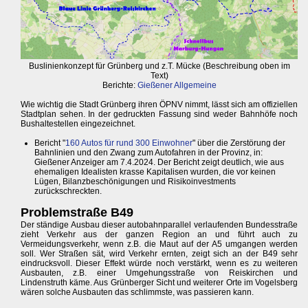
Buslinienkonzept für Grünberg und z.T. Mücke (Beschreibung oben im
Text)
Berichte:
Gießener Allgemeine
Wie wichtig die Stadt Grünberg ihren ÖPNV nimmt, lässt sich am offiziellen
Stadtplan sehen. In der gedruckten Fassung sind weder Bahnhöfe noch
Bushaltestellen eingezeichnet.
Bericht "
160 Autos für rund 300 Einwohner
" über die Zerstörung der
Bahnlinien und den Zwang zum Autofahren in der Provinz, in:
Gießener Anzeiger am 7.4.2024. Der Bericht zeigt deutlich, wie aus
ehemaligen Idealisten krasse Kapitalisen wurden, die vor keinen
Lügen, Bilanzbeschönigungen und Risikoinvestments
zurückschreckten.
Problemstraße B49
Der ständige Ausbau dieser autobahnparallel verlaufenden Bundesstraße
zieht Verkehr aus der ganzen Region an und führt auch zu
Vermeidungsverkehr, wenn z.B. die Maut auf der A5 umgangen werden
soll. Wer Straßen sät, wird Verkehr ernten, zeigt sich an der B49 sehr
eindrucksvoll. Dieser Effekt würde noch verstärkt, wenn es zu weiteren
Ausbauten, z.B. einer Umgehungsstraße von Reiskirchen und
Lindenstruth käme. Aus Grünberger Sicht und weiterer Orte im Vogelsberg
wären solche Ausbauten das schlimmste, was passieren kann.