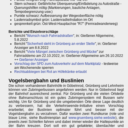
Stern schwarz: Gefährliche Überquerung/Einfädelung zu Autostraße -
Querungshilfen nötig (Markierungen, bauliche Anlagen,
Tempobegrenzung usw.)
Punkte schwarz: Aufbesserung der Wegeoberfläche nötig
Lastenradsymbol grün: Lastenradleihstation im Ort
gesprenkelt grün: Ost-West-Hauptachse "R7" (Fernradwanderweg)
Berichte und Einzelvorschläge
Bericht "
Wunsch nach Fahrradstraßen
", in: Gießener Allgemeine,
5.8.2022
Bericht "
Sicherheit steht in Grünberg an erster Stelle
", in: Gießener
Anzeiger am 8.8.2022
Bericht "
Viele Mängel zwischen Grünberg und Mücke
" zur
Fahrraddemo am 22.10.2022, in: Gießener Allgemeine am 26.10.2022
++
Gießener Anzeiger
Vorschlag der SPD zum Autoverkehr auf dem Marktplatz
- testweise
am Wochenende sperren
Rechtsabbiegen bei Rot an Höfetränke erlaubt
Vogelsbergbahn und Buslinien
Die schon vorhandenen Bahnhöfe in Göbelnrod, Grünberg und Lehnheim
können von Zubringerbussen angefahren werden. Nur in Göbelnrod liegt
der Bahnhof ausreichend zentral. Für Grünberg und die vielen Ortsteile
ohne Bahnanschluss ist ein gutes Zubringersystem mit Bussen sehr
wichtig. Um für Grünberg und die umgebenden Orte diese Lage deutlich
zu verbessern, hat die Verkehrswende-Initiative einen Vorschlag
erarbeitet, der Buslinien optimaler führt und besser mit der
Vogelsbergbahn zu verzahnen. Dafür wurden zwei Rundkurse (rote und
blaue Linie, siehe Buslinienplan auf
www.gruenberg.siehe.website
), die
jeweils zwei Schleifen fahren und dabei immer wieder die Haltepunkte an
der Bahn kreuzen. Dort soll ein gut getakteter, überdachter und