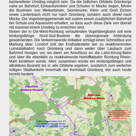
barrierefreier Umstieg möglich sein. Da die östlichen Ortsteile Grünbergs
nahe an Bahnhof, Einkaufszentren und Schulen in Mücke liegen, führen
die Buslinien von Weikartshain, Seenbrücke, Klein und Groß Eichen
sowie Lardenbach nicht nur nach Grünberg, sondern auch direkt nach
Mücke. Die Vogelsberggemeinde soll zudem einem zusätzlichen Bahnhalt
bei Schule und Aquariohm erhalten, so dass auch diese Ziele von überall
mit maximal einem Umstieg zu erreichen sind.
Neben der in Ost-West-Richtung verlaufenden Vogelsbergbahn soll eine
leistungsfähige Nord-Süd-Buslinie die überregionale Anbindung
gewährleisten. Die Verkehrswende-Initiative schlägt einen Schnellbus von
Marburg über Londorf (mit der Endhaltestelle der zu reaktivierenden
Lumdatalbahn) nach Grünberg und dann weiter über Laubach zum
Bahnhof Hungen vor, wo dann ein Anschluss an die Lahn-Kinzig-Bahn
und über die ebenfalls zu reaktivierende Horlofftalbahn Richtung Rhein-
Main bestehen würde. Alles zusammen würde ein leistungsfähiges und
attraktives Busnetz bis in alle Ortsteile ergeben, zusätzlich zum weiterhin
nötigen Stadtverkehr innerhalb der Kernstadt Grünberg, der auch heute
bereits besteht.