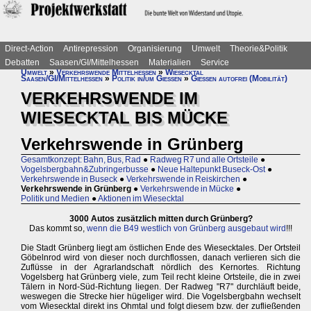
Direct-Action
Antirepression
Organisierung
Umwelt
Theorie&Politik
Debatten
Saasen/GI/Mittelhessen
Materialien
Service
Umwelt
»
Verkehrswende Mittelhessen
»
Wiesecktal
Saasen/GI/Mittelhessen
»
Politik in/um Gießen
»
Gießen autofrei (Mobilität)
VERKEHRSWENDE IM
WIESECKTAL BIS MÜCKE
Verkehrswende in Grünberg
Gesamtkonzept: Bahn, Bus, Rad
●
Radweg R7 und alle Ortsteile
●
Vogelsbergbahn&Zubringerbusse
●
Neue Haltepunkt Buseck-Ost
●
Verkehrswende in Buseck
●
Verkehrswende in Reiskirchen
●
Verkehrswende in Grünberg
●
Verkehrswende in Mücke
●
Politik und Medien
●
Aktionen im Wiesecktal
3000 Autos zusätzlich mitten durch Grünberg?
Das kommt so,
wenn die B49 westlich von Grünberg ausgebaut wird
!!!
Die Stadt Grünberg liegt am östlichen Ende des Wiesecktales. Der Ortsteil
Göbelnrod wird von dieser noch durchflossen, danach verlieren sich die
Zuflüsse in der Agrarlandschaft nördlich des Kernortes. Richtung
Vogelsberg hat Grünberg viele, zum Teil recht kleine Ortsteile, die in zwei
Tälern in Nord-Süd-Richtung liegen. Der Radweg "R7" durchläuft beide,
weswegen die Strecke hier hügeliger wird. Die Vogelsbergbahn wechselt
vom Wiesecktal direkt ins Ohmtal und folgt diesem bzw. der zufließenden