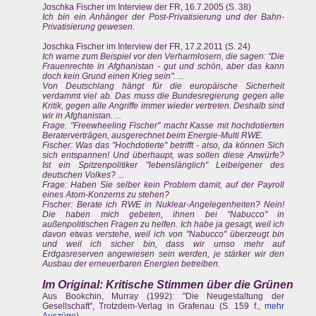
Joschka Fischer im Interview der FR, 16.7.2005 (S. 38)
Ich bin ein Anhänger der Post-Privatisierung und der Bahn-
Privatisierung gewesen.
Joschka Fischer im Interview der FR, 17.2.2011 (S. 24)
Ich warne zum Beispiel vor den Verharmlosern, die sagen: "Die
Frauenrechte in Afghanistan - gut und schön, aber das kann
doch kein Grund einen Krieg sein". ...
Von Deutschlang hängt für die europäische Sicherheit
verdammt viel ab. Das muss die Bundesregierung gegen alle
Kritik, gegen alle Angriffe immer wieder vertreten. Deshalb sind
wir in Afghanistan. ...
Frage: "Freewheeling Fischer" macht Kasse mit hochdotierten
Beraterverträgen, ausgerechnet beim Energie-Multi RWE.
Fischer: Was das "Hochdotierte" betrifft - also, da können Sich
sich entspannen! Und überhaupt, was sollen diese Anwürfe?
Ist ein Spitzenpolitiker "lebenslänglich" Leibeigener des
deutschen Volkes? ...
Frage: Haben Sie selber kein Problem damit, auf der Payroll
eines Atom-Konzerns zu stehen?
Fischer: Berate ich RWE in Nuklear-Angelegenheiten? Nein!
Die haben mich gebeten, ihnen bei "Nabucco" in
außenpolitischen Fragen zu helfen. Ich habe ja gesagt, weil ich
davon etwas verstehe, weil ich von "Nabucco" überzeugt bin
und weil ich sicher bin, dass wir umso mehr auf
Erdgasreserven angewiesen sein werden, je stärker wir den
Ausbau der erneuerbaren Energien betreiben.
Im Original: Kritische Stimmen über die Grünen
Aus Bookchin, Murray (1992): "Die Neugestaltung der
Gesellschaft", Trotzdem-Verlag in Grafenau (S. 159 f.,
mehr