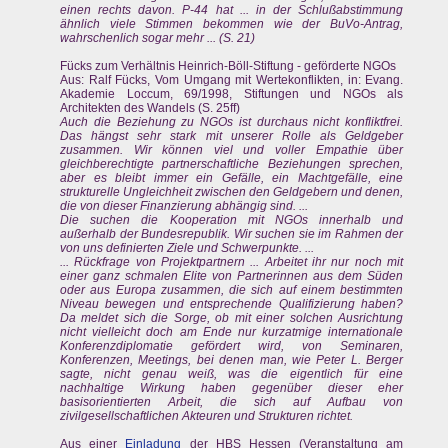
einen rechts davon. P-44 hat ... in der Schlußabstimmung
ähnlich viele Stimmen bekommen wie der BuVo-Antrag,
wahrschenlich sogar mehr ... (S. 21)
Fücks zum Verhältnis Heinrich-Böll-Stiftung - geförderte NGOs
Aus: Ralf Fücks, Vom Umgang mit Wertekonflikten, in: Evang.
Akademie Loccum, 69/1998, Stiftungen und NGOs als
Architekten des Wandels (S. 25ff)
Auch die Beziehung zu NGOs ist durchaus nicht konfliktfrei.
Das hängst sehr stark mit unserer Rolle als Geldgeber
zusammen. Wir können viel und voller Empathie über
gleichberechtigte partnerschaftliche Beziehungen sprechen,
aber es bleibt immer ein Gefälle, ein Machtgefälle, eine
strukturelle Ungleichheit zwischen den Geldgebern und denen,
die von dieser Finanzierung abhängig sind. ...
Die suchen die Kooperation mit NGOs innerhalb und
außerhalb der Bundesrepublik. Wir suchen sie im Rahmen der
von uns definierten Ziele und Schwerpunkte. ...
... Rückfrage von Projektpartnern ... Arbeitet ihr nur noch mit
einer ganz schmalen Elite von Partnerinnen aus dem Süden
oder aus Europa zusammen, die sich auf einem bestimmten
Niveau bewegen und entsprechende Qualifizierung haben?
Da meldet sich die Sorge, ob mit einer solchen Ausrichtung
nicht vielleicht doch am Ende nur kurzatmige internationale
Konferenzdiplomatie gefördert wird, von Seminaren,
Konferenzen, Meetings, bei denen man, wie Peter L. Berger
sagte, nicht genau weiß, was die eigentlich für eine
nachhaltige Wirkung haben gegenüber dieser eher
basisorientierten Arbeit, die sich auf Aufbau von
zivilgesellschaftlichen Akteuren und Strukturen richtet.
Aus einer
Einladung
der HBS Hessen (Veranstaltung am