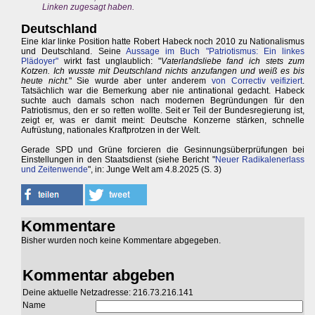
Linken zugesagt haben.
Deutschland
Eine klar linke Position hatte Robert Habeck noch 2010 zu Nationalismus
und Deutschland. Seine
Aussage im Buch "Patriotismus: Ein linkes
Plädoyer"
wirkt fast unglaublich: "
Vaterlandsliebe fand ich stets zum
Kotzen. Ich wusste mit Deutschland nichts anzufangen und weiß es bis
heute nicht.
" Sie wurde aber unter anderem
von Correctiv veifiziert
.
Tatsächlich war die Bemerkung aber nie antinational gedacht. Habeck
suchte auch damals schon nach modernen Begründungen für den
Patriotismus, den er so retten wollte. Seit er Teil der Bundesregierung ist,
zeigt er, was er damit meint: Deutsche Konzerne stärken, schnelle
Aufrüstung, nationales Kraftprotzen in der Welt.
Gerade SPD und Grüne forcieren die Gesinnungsüberprüfungen bei
Einstellungen in den Staatsdienst (siehe Bericht "
Neuer Radikalenerlass
und Zeitenwende
", in: Junge Welt am 4.8.2025 (S. 3)
Kommentare
Bisher wurden noch keine Kommentare abgegeben.
Kommentar abgeben
Deine aktuelle Netzadresse: 216.73.216.141
Name