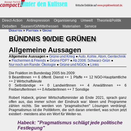
Direct-Action
Antirepression
Organisierung
Umwelt
Theorie&Politik
Debatten
Saasen/GI/Mittelhessen
Materialien
Service
Debatten
»
Parteien
»
Grüne
BÜNDNIS 90/DIE GRÜNEN
Allgemeine Aussagen
Allgemeine Aussagen
●
Grüne und Krieg
●
Auto, Kohle, Atom, Gentechnik
●
Fischermen & Friends
●
Grüne FDP?
●
Ab 2006: Schwarz-Grün
●
Nur noch am Rande: Ökologie
●
Grüne und NGOs
●
Links
Die Fraktion im Bundestag 2005 bis 2009:
9 BeamtInnen ++ 6 öffentl. Dienst ++ 1 Pfaffe ++ 12 NGO-Hauptamtliche
++ 2 Wirtschaftsleute
0 Selbständige ++ 0 LandwirtInnen ++ 4 AnwältInnen ++ 6
FreiberuflerInnen ++ 0 ArbeiterInnen ++ 7 Sonstige
Robert Habeck, grüner Wirtschaftsminister ab Ende 2021, sprach ganz
offen aus, das immer schon der Eindruck war: Ideen und Programme
zählen nichts. Sie werden von "pragmatischen" Lösungen verdrängt.
Pragmatismus ist die Politikform, die sich daran orientiert, was schon jetzt
existiert - meistens also ein Wort für Weiter-so.
Habeck: "Pragmatismus schlägt jede politische
Festlegung"