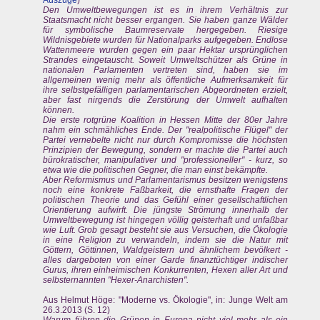
Auszüge
)
Den Umweltbewegungen ist es in ihrem Verhältnis zur
Staatsmacht nicht besser ergangen. Sie haben ganze Wälder
für symbolische Baumreservate hergegeben. Riesige
Wildnisgebiete wurden für Nationalparks aufgegeben. Endlose
Wattenmeere wurden gegen ein paar Hektar ursprünglichen
Strandes eingetauscht. Soweit Umweltschützer als Grüne in
nationalen Parlamenten vertreten sind, haben sie im
allgemeinen wenig mehr als öffentliche Aufmerksamkeit für
ihre selbstgefälligen parlamentarischen Abgeordneten erzielt,
aber fast nirgends die Zerstörung der Umwelt aufhalten
können.
Die erste rotgrüne Koalition in Hessen Mitte der 80er Jahre
nahm ein schmähliches Ende. Der "realpolitische Flügel" der
Partei vernebelte nicht nur durch Kompromisse die höchsten
Prinzipien der Bewegung, sondern er machte die Partei auch
bürokratischer, manipulativer und "professioneller" - kurz, so
etwa wie die politischen Gegner, die man einst bekämpfte.
Aber Reformismus und Parlamentarismus besitzen wenigstens
noch eine konkrete Faßbarkeit, die ernsthafte Fragen der
politischen Theorie und das Gefühl einer gesellschaftlichen
Orientierung aufwirft. Die jüngste Strömung innerhalb der
Umweltbewegung ist hingegen völlig geisterhaft und unfaßbar
wie Luft. Grob gesagt besteht sie aus Versuchen, die Ökologie
in eine Religion zu verwandeln, indem sie die Natur mit
Göttern, Göttinnen, Waldgeistern und ähnlichem bevölkert -
alles dargeboten von einer Garde finanztüchtiger indischer
Gurus, ihren einheimischen Konkurrenten, Hexen aller Art und
selbsternannten "Hexer-Anarchisten".
Aus Helmut Höge: "Moderne vs. Ökologie", in: Junge Welt am
26.3.2013 (S. 12)