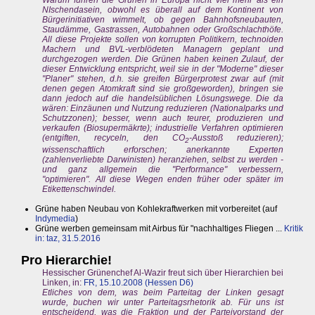
Warum führen die Grünen in Europa nicht viel mehr als ein
NIschendasein, obwohl es überall auf dem Kontinent von
Bürgerinitiativen wimmelt, ob gegen Bahnhofsneubauten,
Staudämme, Gastrassen, Autobahnen oder Großschlachthöfe.
All diese Projekte sollen von korrupten Politikern, technoiden
Machern und BVL-verblödeten Managern geplant und
durchgezogen werden. Die Grünen haben keinen Zulauf, der
dieser Entwicklung entspricht, weil sie in der "Moderne" dieser
"Planer" stehen, d.h. sie greifen Bürgerprotest zwar auf (mit
denen gegen Atomkraft sind sie großgeworden), bringen sie
dann jedoch auf die handelsüblichen Lösungswege. Die da
wären: Einzäunen und Nutzung reduzieren (Nationalparks und
Schutzzonen); besser, wenn auch teurer, produzieren und
verkaufen (Biosupermäkrte); industrielle Verfahren optimieren
(entgiften, recyceln, den CO
-Ausstoß reduzieren);
2
wissenschaftlich erforschen; anerkannte Experten
(zahlenverliebte Darwinisten) heranziehen, selbst zu werden -
und ganz allgemein die "Performance" verbessern,
"optimieren". All diese Wegen enden früher oder später im
Etikettenschwindel.
Grüne haben Neubau von Kohlekraftwerken mit vorbereitet (auf
Indymedia
)
Grüne werben gemeinsam mit Airbus für "nachhaltiges Fliegen ...
Kritik
in: taz, 31.5.2016
Pro Hierarchie!
Hessischer Grünenchef Al-Wazir freut sich über Hierarchien bei
Linken, in:
FR, 15.10.2008 (Hessen D6)
Etliches von dem, was beim Parteitag der Linken gesagt
wurde, buchen wir unter Parteitagsrhetorik ab. Für uns ist
entscheidend, was die Fraktion und der Parteivorstand der