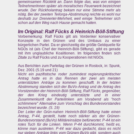
gemeinsamen Rücktritt an. Dann folgte das, was von einigen
TeilnehmerInnen später als moralisches Feuerwerk bezeichnet
wrude. Der Rückholantrag bekam nur eine Stimme mehr als
nötig. Bei der zweiten Teilorga-Abstimmung reichte es wohl nur
deshalb zur Dreiviertel-Mehrheit, weil einige Teilnehmer sich
schon auf den Weg nach Hause gemacht hatten.
Im Original: Ralf Fücks & Heinrich-Böll-Stiftung
Vorbemerkung: Ralf Fücks gilt als Vordenker konservativer
Konzepte in den Grünen und des Umbaus zu einer
bürgerlichen Partei. Da er gleichzeitig die größte Geldquelle für
NGOs ist (als Chef der Heinrich-Böll-Stiftung), gibt es gerade
mit ihm unglaubliche Koalitionen. Im folgenden finden sich
Zitate zu Ralf Fücks und zu Kooperationen mit NGOs.
Aus Berichten zum Parteitag der Grünen in Rostock, in: Spunk,
Dez. 2001 (S.19 und 21)
Nicht ein pazifistische roder zumindest regierungskritischer
Antrag hatte es in das Rennen der zwei am meisten
unterstützten Anträge zu kommen geschafft. In der letzten
Abstimmung standen sich der BuVo-Antrag und de Antrag des
Vorsitzenden der Heinrich-Böll-Stiftung, Ralf Fücks, gegenüber,
der den Krieg eindeutig unterstützte und in einer
Zusammenkunft der Parteilinken am Vorabend als "noch
schlimmere" Alternative zum Vorschlag des Bundesvorstandes
bezeichnet wurde. (S. 19)
Der Leiter der Grün-nahen Heinrich-Böll-Stiftung hatte einen
Antrag, P-44, gestellt, hatte noch stärker als der Grünen-
Bundesvorstand (BuVo) Militäreinsätze befürwortet. P-44 ist ein
rotes Tuch für die Linken. Wenn P-44 durchkommt, heißt es,
könne man austreten. P-44 war dazu gedacht, dass es nicht
nur sieben Anträge links vom Grünen-BuVo gibt, sondern auch