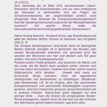
15.3.2012)
Zum Jahrestag der im März 2011 beschlossenen Libyen-
Resolution desUN-Sicherheitsrates und vor dem Hintergrund
der Massaker in Syrienstellen sich die Fragen zur
Schutzverantwortung, der „responsibilityto protect“, noch
dringender: Was bedeutet die Schutzverantwortungkonkret?
Darf die Staatengemeinschaft angesichts der Massakertatenlos
zusehen? Auf welche Weise sollte die
internationaleGemeinschaft gegebenenfalls intervenieren?
Heinz-Herwig Mascher, Vorstand Grüne Liga Brandenburg und
aktiv bei Bündnis 90/Die Grünen im Interview des AlLigators
2/05 (S. 5)
Die hiesigen Bündnisgrünen sind heute meist im Speckgürtel
Berlins lebende Zuzügler, oft in Behörden des Bundes oder
zweiter Bundesläünder arbeitend. Die sprechen nicht die
sprache der Menschen von hier und denken zum Teil ganz
anders. Fast eine Parallelgesellschaft. ...
Parteien wollen Politik gestalten, also brauchen sie Macht, und
die Leute, die die Macht dann ausüben sollen, müssen sich
erst mal intern durchsetzen. Parteien sind ohne solche inneren
Widersprüche nicht denkbar ... Umwelt wird meist auf
technische Dinge reduziert, ohne die eigentlcihen
Hintergründe und Motivationen zu hinterfragen. Windkreaft-
statt Atomenergie z.B. ist ein Dogma, aber das wachsender
Energieverbrauch und wachsende Arbeitslogikeit zusammen
gehören, wird dort inzwischen genauso wenig thematisiert wie
in anderen Parteien. Naturschutz spielt dagegen nur eine
geringe Rolle. ... Dass die Grünen die zinsgespeiste Riester-
Rente propagieren, obwohl auch sie mal was von den Grenzen
des Wachstums gehört haben müssen, sagt doch alles.