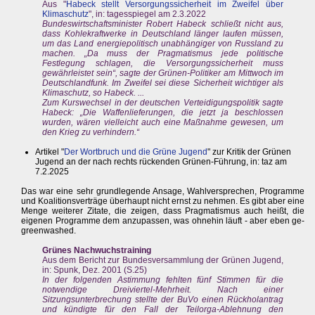
Aus "
Habeck stellt Versorgungssicherheit im Zweifel über
Klimaschutz
", in: tagesspiegel am 2.3.2022
Bundeswirtschaftsminister Robert Habeck schließt nicht aus,
dass Kohlekraftwerke in Deutschland länger laufen müssen,
um das Land energiepolitisch unabhängiger von Russland zu
machen. „Da muss der Pragmatismus jede politische
Festlegung schlagen, die Versorgungssicherheit muss
gewährleistet sein“, sagte der Grünen-Politiker am Mittwoch im
Deutschlandfunk. Im Zweifel sei diese Sicherheit wichtiger als
Klimaschutz, so Habeck. ...
Zum Kurswechsel in der deutschen Verteidigungspolitik sagte
Habeck: „Die Waffenlieferungen, die jetzt ja beschlossen
wurden, wären vielleicht auch eine Maßnahme gewesen, um
den Krieg zu verhindern.“
Artikel "
Der Wortbruch und die Grüne Jugend
" zur Kritik der Grünen
Jugend an der nach rechts rückenden Grünen-Führung, in: taz am
7.2.2025
Das war eine sehr grundlegende Ansage, Wahlversprechen, Programme
und Koalitionsverträge überhaupt nicht ernst zu nehmen. Es gibt aber eine
Menge weiterer Zitate, die zeigen, dass Pragmatismus auch heißt, die
eigenen Programme dem anzupassen, was ohnehin läuft - aber eben ge-
greenwashed.
Grünes Nachwuchstraining
Aus dem Bericht zur Bundesversammlung der Grünen Jugend,
in: Spunk, Dez. 2001 (S.25)
In der folgenden Astimmung fehlten fünf Stimmen für die
notwendige Dreiviertel-Mehrheit. Nach einer
Sitzungsunterbrechung stellte der BuVo einen Rückholantrag
und kündigte für den Fall der Teilorga-Ablehnung den