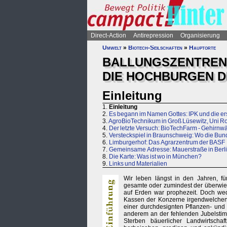
Direct-Action
Antirepression
Organisierung
Umwelt
»
Biotech-Seilschaften
»
Hauptorte
BALLUNGSZENTREN
DIE HOCHBURGEN D
Einleitung
1.
Einleitung
2.
Es begann im Namen Gottes: IPK und die er
3.
AgroBioTechnikum in Groß Lüsewitz, Uni Ro
4.
Der letzte Versuch: BioTechFarm - Gehirnwä
5.
Versteckspiel in Braunschweig: Wo die Bund
6.
Limburgerhof: Das Agrarzentrum der BASF
7.
Gemeinsame Adresse: Mauerstraße in Berl
8.
Die Karte: Was ist wo in München?
9.
Links und Materialien
Wir leben längst in den Jahren, fü
gesamte oder zumindest der überwieg
auf Erden war prophezeit. Doch wed
Kassen der Konzerne irgendwelchen
einer durchdesignten Pflanzen- und 
anderem an der fehlenden Jubelstim
Sterben bäuerlicher Landwirtscha