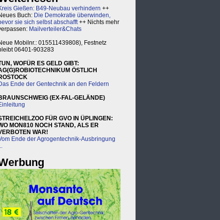
Kreis Gießen: B49-Neubau verhindern
++
Neues Buch:
Die Demokratie überwinden,
bevor sie sich selbst abschafft
++ Nichts mehr
verpassen:
Mailverteiler&Chats
Neue Mobilnr.: 015511439808), Festnetz
bleibt 06401-903283
TUN, WOFÜR ES GELD GIBT:
AG(G)ROBIOTECHNIKUM ÖSTLICH
ROSTOCK
Das Ende der Gentechnik an den Feldern
BRAUNSCHWEIG (EX-FAL-GELÄNDE)
Einleitung
STREICHELZOO FÜR GVO IN ÜPLINGEN:
WO MON810 NOCH STAND, ALS ER
VERBOTEN WAR!
Vom Ende der Agrogentechnik-Ausbringung
..
Werbung