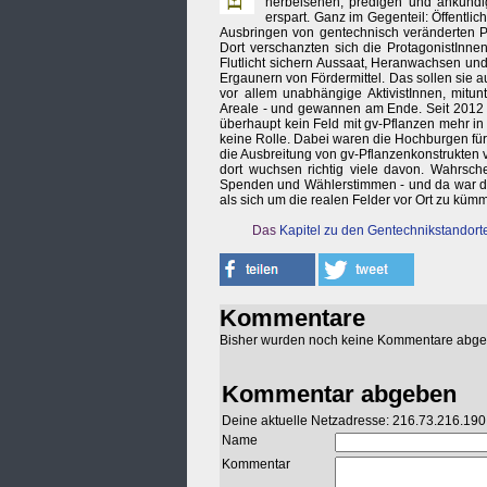
herbeisehen, predigen und ankündig
erspart. Ganz im Gegenteil: Öffentlic
Ausbringen von gentechnisch veränderten Pf
Dort verschanzten sich die ProtagonistIn
Flutlicht sichern Aussaat, Heranwachsen und
Ergaunern von Fördermittel. Das sollen sie 
vor allem unabhängige AktivistInnen, mitu
Areale - und gewannen am Ende. Seit 2012
überhaupt kein Feld mit gv-Pflanzen mehr in
keine Rolle. Dabei waren die Hochburgen für
die Ausbreitung von gv-Pflanzenkonstrukten 
dort wuchsen richtig viele davon. Wahrsch
Spenden und Wählerstimmen - und da war das
als sich um die realen Felder vor Ort zu kümme
Das
Kapitel zu den Gentechnikstandort
Kommentare
Bisher wurden noch keine Kommentare abg
Kommentar abgeben
Deine aktuelle Netzadresse: 216.73.216.190
Name
Kommentar