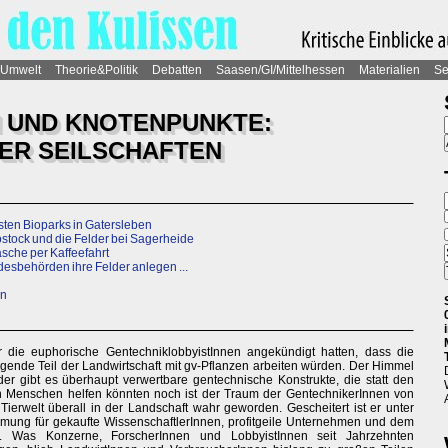
Umwelt
Theorie&Politik
Debatten
Saasen/GI/Mittelhessen
Materialien
Se
 UND KNOTENPUNKTE:
ER SEILSCHAFTEN
sten Bioparks in Gatersleben
stock und die Felder bei Sagerheide
sche per Kaffeefahrt
esbehörden ihre Felder anlegen ...
in
r die euphorische GentechniklobbyistInnen angekündigt hatten, dass die
ende Teil der Landwirtschaft mit gv-Pflanzen arbeiten würden. Der Himmel
er gibt es überhaupt verwertbare gentechnische Konstrukte, die statt den
 Menschen helfen könnten noch ist der Traum der GentechnikerInnen von
Tierwelt überall in der Landschaft wahr geworden. Gescheitert ist er unter
mung für gekaufte WissenschaftlerInnen, profitgeile Unternehmen und dem
ft. Was Konzerne, ForscherInnen und LobbyistInnen seit Jahrzehnten