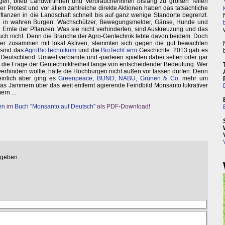
en, blieb LandwirtInnen und VerbraucherInnen bislang zu großen Teilen
her Protest und vor allem zahlreiche direkte Aktionen haben das tatsächliche
lanzen in die Landschaft schnell bis auf ganz wenige Standorte begrenzt.
nen in wahren Burgen: Wachschützer, Bewegungsmelder, Gänse, Hunde und
 Ernte der Pflanzen. Was sie nicht verhinderten, sind Auskreuzung und das
auch nicht. Denn die Branche der Agro-Gentechnik lebte davon beidem. Doch
nter zusammen mit lokal Aktiven, stemmten sich gegen die gut bewachten
 sind das
AgroBioTechnikum
und die
BioTechFarm
Geschichte. 2013 gab es
 Deutschland. Umweltverbände und -parteien spielten dabei selten oder gar
 die Frage der Gentechnikfreiheit lange von entscheidender Bedeutung. Wer
verhindern wollte, hätte die Hochburgen nicht außen vor lassen dürfen. Denn
einlich aber ging es
Greenpeace, BUND, NABU, Grünen & Co.
mehr um
 Jammern über das weit entfernt agierende Feindbild Monsanto lukrativer
rn ...
en
im
Buch "Monsanto auf Deutsch"
als PDF-Download!
.
egeben.