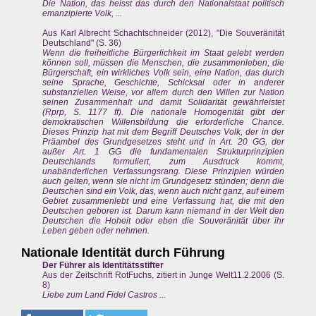
Die Nation, das heisst das durch den Nationalstaat politisch
emanzipierte Volk, ...
Aus Karl Albrecht Schachtschneider (2012), "Die Souveränität
Deutschland" (S. 36)
Wenn die freiheitliche Bürgerlichkeit im Staat gelebt werden
können soll, müssen die Menschen, die zusammenleben, die
Bürgerschaft, ein wirkliches Volk sein, eine Nation, das durch
seine Sprache, Geschichte, Schicksal oder in anderer
substanziellen Weise, vor allem durch den Willen zur Nation
seinen Zusammenhalt und damit Solidarität gewährleistet
(Rprp, S. 1177 ff). Die nationale Homogenität gibt der
demokratischen Willensbildung die erforderliche Chance.
Dieses Prinzip hat mit dem Begriff Deutsches Volk, der in der
Präambel des Grundgesetzes steht und in Art. 20 GG, der
außer Art. 1 GG die fundamentalen Strukturprinzipien
Deutschlands formuliert, zum Ausdruck kommt,
unabänderlichen Verfassungsrang. Diese Prinzipien würden
auch gelten, wenn sie nicht im Grundgesetz stünden; denn die
Deutschen sind ein Volk, das, wenn auch nicht ganz, auf einem
Gebiet zusammenlebt und eine Verfassung hat, die mit den
Deutschen geboren ist. Darum kann niemand in der Welt den
Deutschen die Hoheit oder eben die Souveränität über ihr
Leben geben oder nehmen.
Nationale Identität durch Führung
Der Führer als Identitätsstifter
Aus der Zeitschrift RotFuchs, zitiert in Junge Welt11.2.2006 (S.
8)
Liebe zum Land Fidel Castros ...