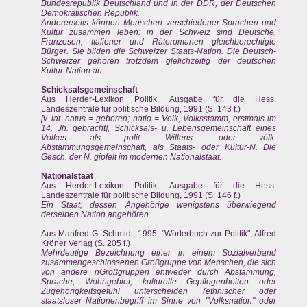
Bundesrepublik Deutschland und in der DDR, der Deutschen
Demokratischen Republik.
Andererseits können Menschen verschiedener Sprachen und
Kultur zusammen leben: in der Schweiz sind Deutsche,
Franzosen, Italiener und Rätoromanen gleichberechtigte
Bürger. Sie bilden die Schweizer Staats-Nation. Die Deutsch-
Schweizer gehören trotzdem glelichzeitig der deutschen
Kultur-Nation an.
Schicksalsgemeinschaft
Aus Herder-Lexikon Politik, Ausgabe für die Hess.
Landeszentrale für politische Bildung, 1991 (S. 143 f.)
[v. lat. natus = geboren; natio = Volk, Volksstamm, erstmals im
14. Jh. gebracht], Schicksals- u. Lebensgemeinschaft eines
Volkes als polit. Willens- oder völk.
Abstammungsgemeinschaft, als Staats- oder Kultur-N. Die
Gesch. der N. gipfelt im modernen Nationalstaat.
Nationalstaat
Aus Herder-Lexikon Politik, Ausgabe für die Hess.
Landeszentrale für politische Bildung, 1991 (S. 146 f.)
Ein Staat, dessen Angehörige wenigstens überwiegend
derselben Nation angehören.
Aus Manfred G. Schmidt, 1995, "Wörterbuch zur Politik", Alfred
Kröner Verlag (S. 205 f.)
Mehrdeutige Bezeichnung einer in einem Sozialverband
zusammengeschlossenen Großgruppe von Menschen, die sich
von andere nGroßgruppen entweder durch Abstammung,
Sprache, Wohngebiet, kulturelle Gepflogenheiten oder
Zugehörigkeitsgefühl unterscheiden (ethnischer oder
staatsloser Nationenbegriff im Sinne von "Volksnation" oder