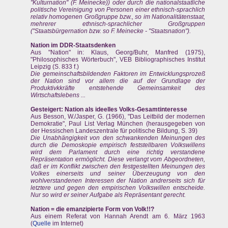
"Kulturnation" (F. Meinecke)) oder durch die nationalstaatliche
politische Vereinigung von Personen einer ethnisch-sprachlich
relativ homogenen Großgruppe bzw., so im Nationalitätenstaat,
mehrerer ethnisch-sprachlicher Großgruppen
("Staatsbürgernation bzw. so F. Meinecke - "Staatsnation").
Nation im DDR-Staatsdenken
Aus "Nation" in: Klaus, Georg/Buhr, Manfred (1975),
"Philosophisches Wörterbuch", VEB Bibliographisches Institut
Leipzig (S. 833 f.)
Die gemeinschaftsbildenden Faktoren im Entwicklungsprozeß
der Nation sind vor allem die auf der Grundlage der
Produktivkkräfte entstehende Gemeinsamkeit des
Wirtschaftslebens ...
Gesteigert: Nation als ideelles Volks-Gesamtinteresse
Aus Besson, W./Jasper, G. (1966), "Das Leitbild der modernen
Demokratie", Paul List Verlag München (herausgegeben von
der Hessischen Landeszentrale für politische Bildung, S. 39)
Die Unabhängigkeit von den schwankenden Meinungen des
durch die Demoskopie empirisch feststellbaren Volkswillens
wird dem Parlament durch eine richtig verstandene
Repräsentation ermöglicht. Diese verlangt vom Abgeordneten,
daß er im Konflikt zwischen den festgestellten Meinungen des
Volkes einerseits und seiner Überzeugung von den
wohlverstandenen Interessen der Nation andrerseits sich für
letztere und gegen den empirischen Volkswillen entscheide.
Nur so wird er seiner Aufgabe als Repräsentant gerecht.
Nation = die emanzipierte Form von Volk!!?
Aus einem Referat von Hannah Arendt am 6. März 1963
(
Quelle
im Internet)