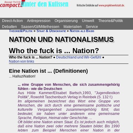
Direct-Action
Antirepression
Organisierung
Umwelt
Theorie&Politik
Debatten
Saasen/GI/Mittelhessen
Materialien
Service
Theorie&Politik
»
Staat & Demokratie
»
Nation als Basis
NATION UND NATIONALISMUS
Who the fuck is ... Nation?
Who the fuck is ... Nation?
●
Deutschland und Wir-Gefühl
●
Nation von links
Eine Nation ist ... (Definitionen)
... HalluziNation!
... eine Gruppe von Menschen, die sich zusammengehörig
fühlen - wie die Deutschen
Aus Hilde Kammer/Elisabet Bartsch,1993, "Jugendlexikon
Politik", Rowohlt Taschenbuch Verlag in Reinbek (S. 132 f.)
Im allgemeinen bezeichnet das Wort eine Gruppe von
Menschen, die sich durch eine gemeinsame politische und
kulturelle Vergangenheit zusammengehörig fühlt; das
bedeutet, sie haben unter anderem eine gemeinsame
Sprache, Religion, Heimat oder Geschichte. ...
Oft bildet eine Nation einen Staat. Es ist jedoch auch möglich,
daß eine Nation zwei oder mehrere Staaten bildet. Bis 1990
lebten zum Beispiel Menschen einer Nation in der