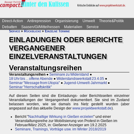
Direct-Action
Antirepression
Organisierung
Umwelt
Theorie&Politik
Debatten
Saasen/GI/Mittelhessen
Materialien
Service
Service
»
Rückblicke
»
Einzelne Termine
EINLADUNGEN ODER BERICHTE
VERGANGENER
EINZELVERANSTALTUNGEN
Veranstaltungsreihen
Veranstaltungsreihen
●
Seminare zu Widerstand
●
18 Uhr bis ... offene Abende
●
Widerstandswerkstatt 23.4.05
●
Seminar "Message from Utopia"
●
Jugend-Umwelt-Jahrmarkt
●
Seminar "Herrschaftskritik"
Auf diesen Seiten sind die Einladungs- oder Berichtsseiten einzelner
Veranstaltungen der Vergangenheit dokumentiert. Sie sind im Zustand
belassen worden, wie sie damals ins Netz gestellt wurden (aber
angepasst auf das aktuelle Design der
www.projektwerkstatt.de
).
Bericht "
Nachhaltige Wirkung in Gießen erzielen
" und einer
Veranstaltungsreihe zur Mobilisierung von Protest in Gießen im
Februar/März 2025, in: Gießener Anzeiger am 19.2.2025
Seminare, Trainings, Vorträge usw. im Winter 2018/2019