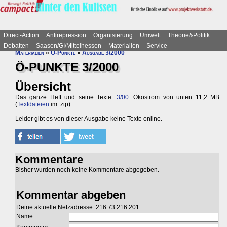
Direct-Action
Antirepression
Organisierung
Umwelt
Theorie&Politik
Debatten
Saasen/GI/Mittelhessen
Materialien
Service
Materialien
»
Ö-Punkte
»
Ausgabe 3/2000
Ö-PUNKTE 3/2000
Übersicht
Das ganze Heft und seine Texte:
3/00
: Ökostrom von unten 11,2 MB
(
Textdateien
im .zip)
Leider gibt es von dieser Ausgabe keine Texte online.
Kommentare
Bisher wurden noch keine Kommentare abgegeben.
Kommentar abgeben
Deine aktuelle Netzadresse: 216.73.216.201
Name