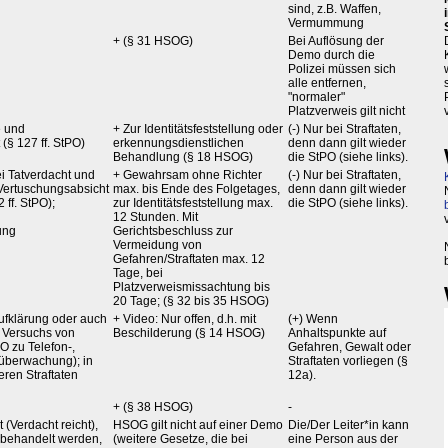
sind, z.B. Waffen,
Vermummung
+ (§ 31 HSOG)
Bei Auflösung der
Demo durch die
Polizei müssen sich
alle entfernen,
"normaler"
Platzverweis gilt nicht
e und
+ Zur Identitätsfeststellung oder
(-) Nur bei Straftaten,
(§ 127 ff. StPO)
erkennungsdienstlichen
denn dann gilt wieder
Behandlung (§ 18 HSOG)
die StPO (siehe links).
i Tatverdacht und
+ Gewahrsam ohne Richter
(-) Nur bei Straftaten,
ertuschungsabsicht
max. bis Ende des Folgetages,
denn dann gilt wieder
 ff. StPO);
zur Identitätsfeststellung max.
die StPO (siehe links).
12 Stunden. Mit
ung
Gerichtsbeschluss zur
Vermeidung von
Gefahren/Straftaten max. 12
Tage, bei
Platzverweismissachtung bis
20 Tage; (§ 32 bis 35 HSOG)
Aufklärung oder auch
+ Video: Nur offen, d.h. mit
(+) Wenn
 Versuchs von
Beschilderung (§ 14 HSOG)
Anhaltspunkte auf
PO zu Telefon-,
Gefahren, Gewalt oder
überwachung); in
Straftaten vorliegen (§
eren Straftaten
12a).
+ (§ 38 HSOG)
-
 (Verdacht reicht),
HSOG gilt nicht auf einer Demo
Die/Der Leiter*in kann
behandelt werden,
(weitere Gesetze, die bei
eine Person aus der