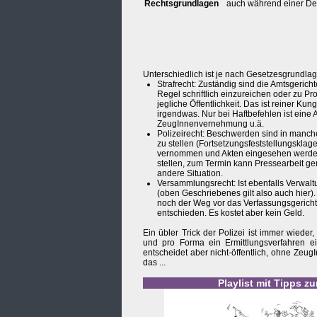
Rechtsgrundlagen
auch während einer D
Unterschiedlich ist je nach Gesetzesgrundl
Strafrecht: Zuständig sind die Amtsgerich
Regel schriftlich einzureichen oder zu Pr
jegliche Öffentlichkeit. Das ist reiner Ku
irgendwas. Nur bei Haftbefehlen ist ein
ZeugInnenvernehmung u.ä.
Polizeirecht: Beschwerden sind in manche
zu stellen (Fortsetzungsfeststellungskla
vernommen und Akten eingesehen werden.
stellen, zum Termin kann Pressearbeit g
andere Situation.
Versammlungsrecht: Ist ebenfalls Verwal
(oben Geschriebenes gilt also auch hier).
noch der Weg vor das Verfassungsgericht m
entschieden. Es kostet aber kein Geld.
Ein übler Trick der Polizei ist immer wiede
und pro Forma ein Ermittlungsverfahren ei
entscheidet aber nicht-öffentlich, ohne Zeu
das ...
Playlist mit Tipps z