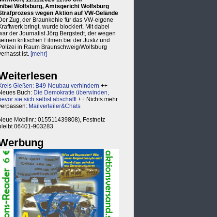
in/bei Wolfsburg, Amtsgericht Wolfsburg
Strafprozess wegen Aktion auf VW-Gelände
Der Zug, der Braunkohle für das VW-eigene
Kraftwerk bringt, wurde blockiert. Mit dabei
war der Journalist Jörg Bergstedt, der wegen
seinen kritischen Filmen bei der Justiz und
Polizei in Raum Braunschweig/Wolfsburg
verhasst ist.
[mehr]
Weiterlesen
Kreis Gießen: B49-Neubau verhindern
++
Neues Buch:
Die Demokratie überwinden,
bevor sie sich selbst abschafft
++ Nichts mehr
verpassen:
Mailverteiler&Chats
Neue Mobilnr.: 015511439808), Festnetz
bleibt 06401-903283
Werbung