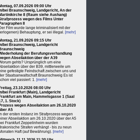
Montag, 07.09.2026 09:00 Uhr
in/bei Braunschweig, Landgericht, An der
Martinikirche 8 (Raum siehe Aushang)
Strafprozess wegen des Films Unter
Paragraphen II
Der Film wurde lange kriminalisiert mit der
(erlogenen) Behauptung, er sei illegal.
[mehr]
Montag, 21.09.2026 09:15 Uhr
in/bei Braunschweig, Landgericht
Braunschweig
Wiederholung der Berufungsverhandlung
wegen Abseilaktion über der A39
Worum gehts? Ursprünglich um eine
Abseilaktion über der B39, mittlerweile um
eine gefestigte Feindschaft zwischen uns und
der Staatsanwaltschaft Braunschweig Es ist
schon viel passiert: 1.
[mehr]
Freitag, 23.10.2026 08:00 Uhr
in/bei Frankfurt (Main), Landgericht
Frankfurt am Main, Hammelsgasse 1 (Saal
17, 1. Stock)
Prozess wegen Abseilaktion am 26.10.2020
über A5
In der ersten Instanz im Strafprozess wegen
einer Abseilaktion am 26.10.2020 über der A5
bei Frankfurt Zeppelinheim wurden
drakonische Strafen verhängt - bis zu neun
Monaten Haft (auf Bewährung).
[mehr]
Mittwoch, 11.11.2026 11:30 Uhr