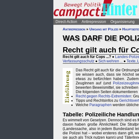
Direct-Action
Antirepression
Organisierung
Antirepression
»
Umgang mit Polizei
»
Hauptseite
WAS DARF DIE POLI
Recht gilt auch für Co
Recht gilt auch für Cops ...?
●
Landes-Poliz
Verfassungsschutz
●
Sich wehren ...
●
Texte, 
Das Recht gilt auch für die Ordnungs
sie wissen auch, dass sie höchst s
etwas zu befürchten haben. Zudem is
ZeugInnen auf (und
PolizeizeugInn
bewerten Beweismittel, sie schreiben 
Die folgenden Seiten dokumentieren 
Recht gegen Rechts-Extremisten
: Gr
Tipps und Rechtsinfos zu
Gerichtsver
Welche
Paragraphen
werden übliche
Tabelle: Polizeiliche Handl
Es wimmelt von Gesetzen. Dennoch sind es für
davon haben große Ähnlichkeit: Die Strafp
(Landessache, also in jedem Bundesland leic
die Polizei hat – wobei ersteres dann gilt, w
sie auch als Trick nutzen kann) und TäterInn