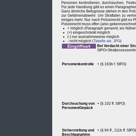
Personen kontrollieren, durchsuchen, Fe
Für jede Handlung gibt es einen Paragraphen
Ganz ähnliche Befugnisse stehen in den Poliz
zur Gefahrenabwehr. Um Straftaten zu verhi
einiges mehr. Nur nach Polizeirecht gibt es
Polizeirecht muss offen (also gekennzeichnet, 
+ möglich (Paragraph genannt, wo Nähere
(+) eingeschränkt möglich
(-) nur ausnahmsweise möglich
- nicht möglich (
Tabelle als .JPG
)
Eingriffsart
Bei Verdacht einer Str
StPO=Strafprozessord
Personenkontrolle
+ (§ 163b f. StPO)
Durchsuchung von
+ (§ 102 ff. StPO)
Personen/Gepäck
Sicherstellung und
+ (§ 94 ff., 111b ff. StPO
Beschlagnahme