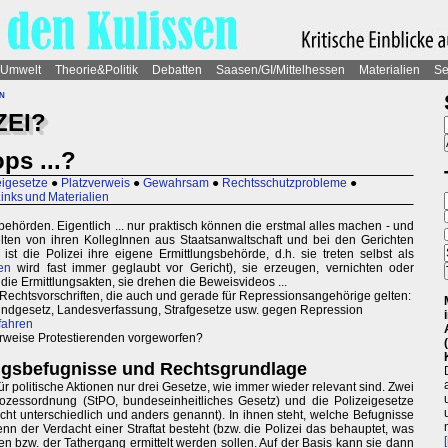
Umwelt
Theorie&Politik
Debatten
Saasen/GI/Mittelhessen
Materialien
Se
n
ZEI?
ps ...?
eigesetze
●
Platzverweis
●
Gewahrsam
●
Rechtsschutzprobleme
●
Links und Materialien
behörden. Eigentlich ... nur praktisch können die erstmal alles machen - und
elten von ihren KollegInnen aus Staatsanwaltschaft und bei den Gerichten
t die Polizei ihre eigene Ermittlungsbehörde, d.h. sie treten selbst als
en
wird fast immer geglaubt vor Gericht), sie erzeugen, vernichten oder
die Ermittlungsakten, sie drehen die Beweisvideos ...
Rechtsvorschriften, die auch und gerade für Repressionsangehörige gelten:
undgesetz, Landesverfassung, Strafgesetze usw. gegen Repression
fahren
rweise Protestierenden vorgeworfen?
ungsbefugnisse und Rechtsgrundlage
 politische Aktionen nur drei Gesetze, wie immer wieder relevant sind. Zwei
rozessordnung (StPO, bundeseinheitliches Gesetz) und die Polizeigesetze
ht unterschiedlich und anders genannt). In ihnen steht, welche Befugnisse
enn der Verdacht einer Straftat besteht (bzw. die Polizei das behauptet, was
en bzw. der Tathergang ermittelt werden sollen. Auf der Basis kann sie dann