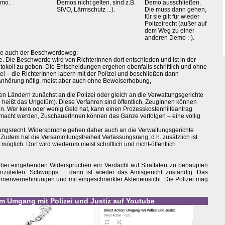
emo.
Demos nicht gelten, sind z.B.
Demo ausschließen.
StVO, Lärmschutz ...).
Die muss dann gehen,
für sie gilt für wieder
Polizeirecht (außer auf
dem Weg zu einer
anderen Demo :-).
age auch der Beschwerdeweg:
te. Die Beschwerde wird von RichterInnen dort entschieden und ist in der
otokoll zu geben. Die Entscheidungen ergehen ebenfalls schriftlich und ohne
ngel – die RichterInnen labern mit der Polizei und beschließen dann
e Anhörung nötig, meist aber auch ohne Beweiserhebung,
n Ländern zunächst an die Polizei oder gleich an die Verwaltungsgerichte
ge heißt das Ungetüm). Diese Verfahren sind öffentlich, ZeugInnen können
 Wer kein oder wenig Geld hat, kann einen Prozesskostenhilfeantrag
emacht werden, ZuschauerInnen können das Ganze verfolgen – eine völlig
tungsrecht. Widersprüche gehen daher auch an die Verwaltungsgerichte
 Zudem hat die Versammlungsfreiheit Verfassungsrang, d.h. zusätzlich ist
öglich. Dort wird wiederum meist schriftlich und nicht-öffentlich
r, bei eingehenden Widersprüchen ein Verdacht auf Straftaten zu behaupten
nzuleiten. Schwupps ... dann ist wieder das Amtsgericht zuständig. Das
gInnenvernehmungen und mit eingeschränkter Akteneinsicht. Die Polizei mag
um Umgang mit Polizei und Justiz auf Youtube