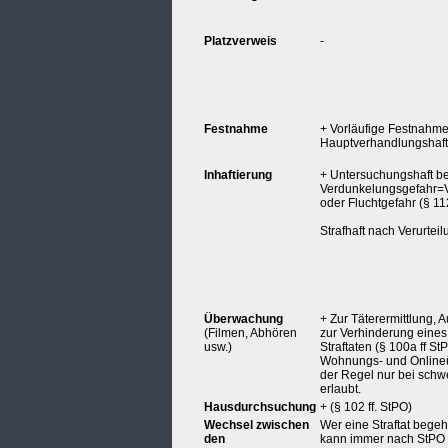
Platzverweis
-
Festnahme
+ Vorläufige Festnahm
Hauptverhandlungshaft 
Inhaftierung
+ Untersuchungshaft be
Verdunkelungsgefahr=V
oder Fluchtgefahr (§ 112
Strafhaft nach Verurteil
Überwachung
+ Zur Täterermittlung, 
(Filmen, Abhören
zur Verhinderung eines
usw.)
Straftaten (§ 100a ff St
Wohnungs- und Online
der Regel nur bei schw
erlaubt.
Hausdurchsuchung
+ (§ 102 ff. StPO)
Wechsel zwischen
Wer eine Straftat begeht
den
kann immer nach StPO 