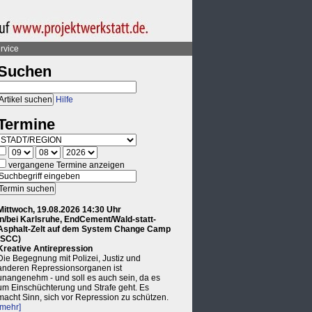
rvice
Suchen
Hilfe
Termine
vergangene Termine anzeigen
Mittwoch, 19.08.2026 14:30 Uhr
in/bei Karlsruhe, EndCement/Wald-statt-
Asphalt-Zelt auf dem System Change Camp
(SCC)
Kreative Antirepression
Die Begegnung mit Polizei, Justiz und
anderen Repressionsorganen ist
unangenehm - und soll es auch sein, da es
um Einschüchterung und Strafe geht. Es
macht Sinn, sich vor Repression zu schützen.
[mehr]