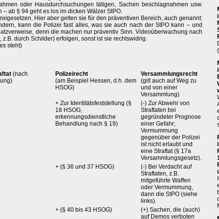
stnahmen oder Hausdurchsuchungen tätigen, Sachen beschlagnahmen usw.
 – ab § 94 geht es los im dicken Wälzer StPO.
eigesetzen. Hier aber gelten sie für den präventiven Bereich, auch genannt:
ndern, kann die Polizei fast alles, was sie auch nach der StPO kann – und
 Platzverweise, denn die machen nur präventiv Sinn. Videoüberwachung nach
z.B. durch Schilder) erfolgen, sonst ist sie rechtswidrig.
s steht)
aftat
(nach
Polizeirecht
Versammlungsrecht
nung)
(am Beispiel Hessen, d.h. dem
(gilt auch auf Weg zu
HSOG)
und von einer
Versammlung)
+ Zur Identitätsfeststellung (§
(-) Zur Abwehr von
18 HSOG,
Straftaten bei
erkennungsdienstliche
gegründeter Prognose
Behandlung nach § 19)
einer Gefahr;
Vermummung
gegenüber der Polizei
ist nicht erlaubt und
eine Straftat (§ 17a
Versammlungsgesetz).
+ (§ 36 und 37 HSOG)
(-) Bei Verdacht auf
Straftaten, z.B.
mitgeführte Waffen
oder Vermummung,
dann die StPO (siehe
links).
)
+ (§ 40 bis 43 HSOG)
(+) Sachen, die (auch)
auf Demos verboten