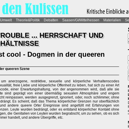
Umwelt
Theorie&Politik
Debatten
Saasen/GI/Mittelhessen
Materialien
Se
ROUBLE ... HERRSCHAFT UND
HÄLTNISSE
ist cool - Dogmen in der queeren
n der queeren Szene
m anerzogene, restriktive, sexuelle und körperliche Verhaltenscodes
lität, freie Liebe und körperliche Offenheit zu leben, hat sich zu einer Art
scode, einer Erwartungshaltung, von der angenommen wird, daß alle sie
rte sind geprägt von einer übermäßig sexualen Atmosphäre und engem
icht reinpassen, werden ausgegrenzt, ignoriert, oder, noch schlimmer, ohne
edrängt. Es scheint, daß das Thema körperlicher Grenzen nur oberflächlich
und andere queere Orte/ Ereignisse sind angefüllt mit Erfahrungen von
enzen. Leute wurden bedrängt, oder es entstand körperlicher Kontakt ohne
gen, die Genitalien von Leuten wurden begrabscht, um zu sehen, ob es sich
er handelt, und andere Übergriffe, etc.