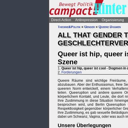
Direct-Action
Antirepression
Organisierung
Theorie&Politik
»
Gender
»
Queere Dogmen
ALL THAT GENDER T
GESCHLECHTERVER
Queer ist hip, queer 
Szene
1.
Queer ist hip, queer ist cool - Dogmen i
2.
Forderungen
Queere Räume sind wichtige Freiräume, u
abzubauen. Aber der Enthusiasmus, freie Sexua
queeren Norm entwickelt, einem Verhalten
teilen. Queeruption und andere queere O
körperlichem Kontakt, und Leute, die dort n
ihre Zustimmung in diese Situation hineing
besprochen wird, und Berlin Queeruption 
Respektlosigkeit gegenüber körperlicher Gr
ihre Zustimmung, es gab sexuelle Belästigun
dabei um Schwanz, Vagina, oder was auch imm
Unsere Überlegungen