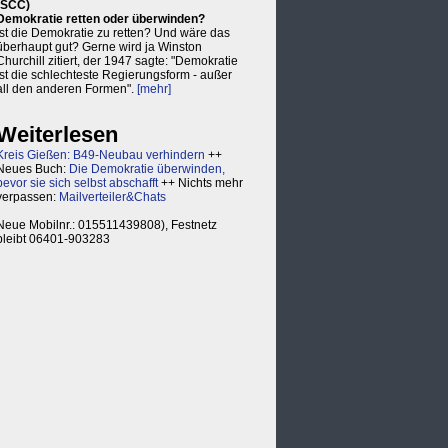
(SCC)
Demokratie retten oder überwinden?
Ist die Demokratie zu retten? Und wäre das
überhaupt gut? Gerne wird ja Winston
Churchill zitiert, der 1947 sagte: "Demokratie
ist die schlechteste Regierungsform - außer
all den anderen Formen".
[mehr]
Weiterlesen
Kreis Gießen: B49-Neubau verhindern
++
Neues Buch:
Die Demokratie überwinden,
bevor sie sich selbst abschafft
++ Nichts mehr
verpassen:
Mailverteiler&Chats
Neue Mobilnr.: 015511439808), Festnetz
bleibt 06401-903283