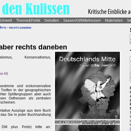
Umwelt
Theorie&Politik
Debatten
Saasen/GI/Mittelhessen
Materialien
Se
itte - rechts daneben
 aber rechts daneben
ismus, Konservatismus,
ten A5
sextreme und erzkonservative
Treffen in der geographischen
chter Splittergruppen aber auch
sen Osthessen als zentralen
rscheinen.
entative Auszüge aus dem Buch
, das Sie in jeder Buchhandlung
 DM plus Porto) bitte an: