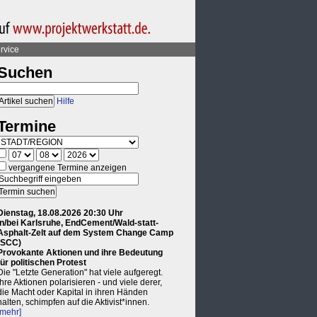
rvice
Suchen
Hilfe
Termine
vergangene Termine anzeigen
Dienstag, 18.08.2026 20:30 Uhr
in/bei Karlsruhe, EndCement/Wald-statt-
Asphalt-Zelt auf dem System Change Camp
(SCC)
Provokante Aktionen und ihre Bedeutung
für politischen Protest
Die "Letzte Generation" hat viele aufgeregt.
Ihre Aktionen polarisieren - und viele derer,
die Macht oder Kapital in ihren Händen
halten, schimpfen auf die Aktivist*innen.
[mehr]