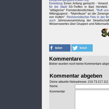
zeitspruenge@juis.insider.org
Einleitung
Einen Anfang gemacht - Vorwort
für die Stadt
SS-Treffen in Bad Hersfeld
"alltägliche" Fremdenfeindlichkeit..
"Ruft uns
Wikingjugend - "Mahnfeuer" an der Zoneng
von Hutten".
Revisionistischer Fels in der 
auch
Jahresversammlung der Gesellschaft f
Wissenswertes über Gruppen und Aktionsarbe
Kommentare
Bisher wurden noch keine Kommentare abg
Kommentar abgeben
Deine aktuelle Netzadresse: 216.73.217.111
Name
Kommentar