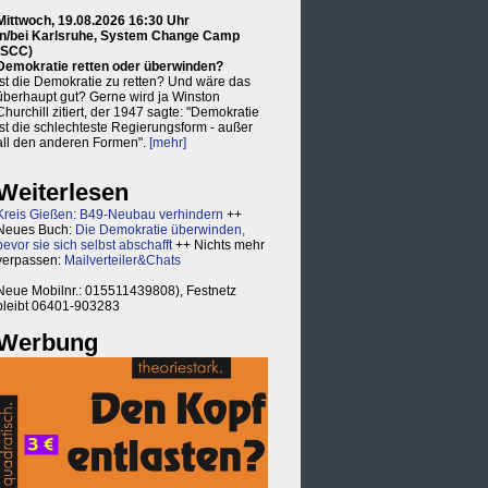
Mittwoch, 19.08.2026 16:30 Uhr
in/bei Karlsruhe, System Change Camp
(SCC)
Demokratie retten oder überwinden?
Ist die Demokratie zu retten? Und wäre das
überhaupt gut? Gerne wird ja Winston
Churchill zitiert, der 1947 sagte: "Demokratie
ist die schlechteste Regierungsform - außer
all den anderen Formen".
[mehr]
Weiterlesen
Kreis Gießen: B49-Neubau verhindern
++
Neues Buch:
Die Demokratie überwinden,
bevor sie sich selbst abschafft
++ Nichts mehr
verpassen:
Mailverteiler&Chats
Neue Mobilnr.: 015511439808), Festnetz
bleibt 06401-903283
Werbung