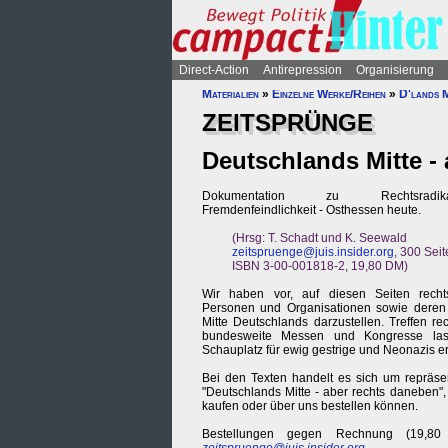
Direct-Action
Antirepression
Organisierung
Materialien
»
Einzelne Werke/Reihen
»
D'lands M
ZEITSPRÜNGE
Deutschlands Mitte -
Dokumentation zu Rechtsradikal
Fremdenfeindlichkeit - Osthessen heute.
(Hrsg: T. Schadt und K. Seewald
zeitspruenge@juis.insider.org
, 300 Sei
ISBN 3-00-001818-2, 19,80 DM)
Wir haben vor, auf diesen Seiten recht
Personen und Organisationen sowie deren 
Mitte Deutschlands darzustellen. Treffen re
bundesweite Messen und Kongresse las
Schauplatz für ewig gestrige und Neonazis e
Bei den Texten handelt es sich um repräs
"Deutschlands Mitte - aber rechts daneben"
kaufen oder über uns bestellen können.
Bestellungen gegen Rechnung (19,80