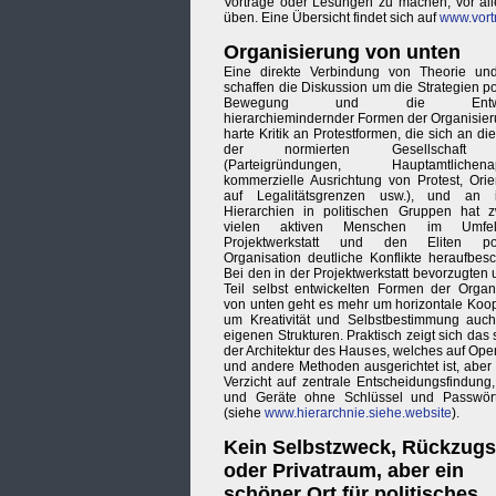
Vorträge oder Lesungen zu machen, vor al
üben. Eine Übersicht findet sich auf
www.vort
Organisierung von unten
Eine direkte Verbindung von Theorie und
schaffen die Diskussion um die Strategien po
Bewegung und die Entwic
hierarchiemindernder Formen der Organisier
harte Kritik an Protestformen, die sich an d
der normierten Gesellschaft 
(Parteigründungen, Hauptamtlichenap
kommerzielle Ausrichtung von Protest, Orie
auf Legalitätsgrenzen usw.), und an i
Hierarchien in politischen Gruppen hat 
vielen aktiven Menschen im Umfe
Projektwerkstatt und den Eliten poli
Organisation deutliche Konflikte heraufbes
Bei den in der Projektwerkstatt bevorzugten
Teil selbst entwickelten Formen der Organ
von unten geht es mehr um horizontale Koop
um Kreativität und Selbstbestimmung auc
eigenen Strukturen. Praktisch zeigt sich das
der Architektur des Hauses, welches auf Op
und andere Methoden ausgerichtet ist, aber
Verzicht auf zentrale Entscheidungsfindun
und Geräte ohne Schlüssel und Passwört
(siehe
www.hierarchnie.siehe.website
).
Kein Selbstzweck, Rückzugs
oder Privatraum, aber ein
schöner Ort für politisches