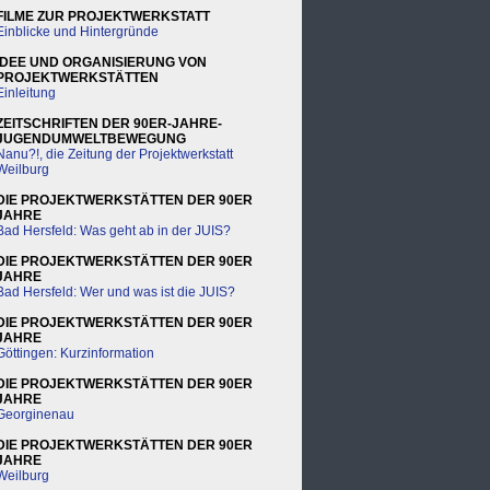
FILME ZUR PROJEKTWERKSTATT
Einblicke und Hintergründe
IDEE UND ORGANISIERUNG VON
PROJEKTWERKSTÄTTEN
Einleitung
ZEITSCHRIFTEN DER 90ER-JAHRE-
JUGENDUMWELTBEWEGUNG
Nanu?!, die Zeitung der Projektwerkstatt
Weilburg
DIE PROJEKTWERKSTÄTTEN DER 90ER
JAHRE
Bad Hersfeld: Was geht ab in der JUIS?
DIE PROJEKTWERKSTÄTTEN DER 90ER
JAHRE
Bad Hersfeld: Wer und was ist die JUIS?
DIE PROJEKTWERKSTÄTTEN DER 90ER
JAHRE
Göttingen: Kurzinformation
DIE PROJEKTWERKSTÄTTEN DER 90ER
JAHRE
Georginenau
DIE PROJEKTWERKSTÄTTEN DER 90ER
JAHRE
Weilburg