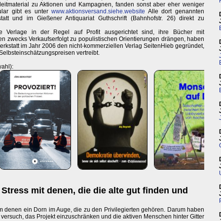
gleitmaterial zu Aktionen und Kampagnen, fanden sonst aber eher weniger
ular gibt es unter
www.aktionsversand.siehe.website
Alle dort genannten
tatt und im Gießener Antiquariat Guthschrift (Bahnhofstr. 26) direkt zu
te Verlage in der Regel auf Profit ausgerichtet sind, ihre Bücher mit
n zwecks Verkaufserfolgt zu populistischen Orientierungen drängen, haben
werkstatt im Jahr 2006 den nicht-kommerziellen Verlag SeitenHieb gegründet,
Selbsteinschätzungspreisen vertreibt.
ahl):
Stress mit denen, die die alte gut finden und
llem denen ein Dorn im Auge, die zu den Privilegierten gehören. Darum haben
g versuch, das Projekt einzuschränken und die aktiven Menschen hinter Gitter