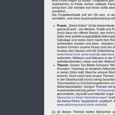
eine Praxis folgen zu lassen. Umgekehrt gibt
Autobahnen zu Felde ziehen, radikale Parol
versuchen. Die meisten von ihnen sollte abe
vorstellen ...
Die Projektwerkstatt soll ein Ort sein, in 
vermitteln, und einer Auseinandersetzung mit
Praxis
: „Direct Action“ ist die bekanntest
gebracht wird - von Medien, Politik und Po
(noch dazu ein offener Raum), das nicht
dafür eine perfekt ausgestattete Aktionsp
Sabotage und vieles mehr macht den Reige
vorbereiten, basteln und üben - draußen 
Andere Formen unserer Praxis sind der ö
Ausbau des Hauses und die Entwicklung
www.hierarchnie.siehe.website
und
www.a
verbinden. Mitleben und Aktivsein in der P
selbstbestimmten Leben und den Widersta
Theorie
: Unsere Ton-Bilder-Schauen "Mon
Klassiker. Trainings zu kreativen Aktion
in vielen Orten statt. Manche unserer Bü
erreicht. Doch meist sind unsere Themen 
in der Gesellschaft (noch) wenig beachte
Theoriearbeit zu Erscheinungsformen von
Widerstandsideen, bringen Themen mit spek
Auseinandersetzung gehen
Vortragsang
geschrieben, layoutet und mitunter sogar 
Menschen in freien Vereinbarungen
" era
die kleine Reihe "quadratisch. praktisch. 
www.aktionsversand.siehe.website
).
Zu all diesen Themen bieten Menschen aus