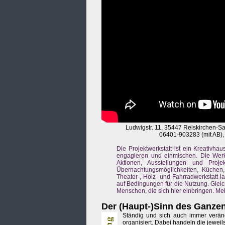
Ludwigstr. 11, 35447 Reiskirchen-
06401-903283 (mit AB)
Die Projektwerkstatt ist ein Kreativhaus
engagieren und einmischen. Die Werks
Aktionen, Ausstellungen und Proj
Übernachtungsmöglichkeiten, Küchen, 
Theater-, Holz- und Fahrradwerkstatt 
auf Bedingungen für die Nutzung. Gleich
Menschen, die sich hier einbringen. Mehr
Der (Haupt-)Sinn des Ganzen
Ständig und sich auch immer verän
organisiert. Dabei handeln die jewei