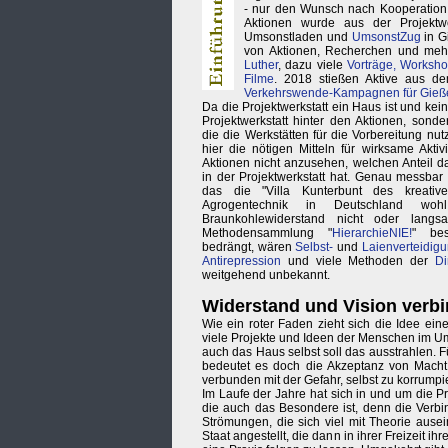
- nur den Wunsch nach Kooperation 
Aktionen wurde aus der Projektwer
Umsonstladen und
UmsonstZug
in G
von Aktionen, Recherchen und me
Luther
, dazu viele
Vorträge, Worksh
Filme
. 2018 stießen Aktive aus de
Verkehrswende-Kampagnen für Gieß
Da die Projektwerkstatt ein Haus ist und kein
Projektwerkstatt hinter den Aktionen, sond
die die Werkstätten für die Vorbereitung nu
hier die nötigen Mitteln für wirksame Aktivi
Aktionen nicht anzusehen, welchen Anteil 
in der Projektwerkstatt hat. Genau messbar 
das die "Villa Kunterbunt des kreativ
Agrogentechnik in Deutschland woh
Braunkohlewiderstand nicht oder langs
Methodensammlung "
HierarchieNIE!
" bes
bedrängt, wären
Selbst-
und
Laienverteidig
Antirepression
und viele Methoden der
Di
weitgehend unbekannt.
Widerstand und Vision verb
Wie ein roter Faden zieht sich die Idee eine
viele Projekte und Ideen der Menschen im Um
auch das Haus selbst soll das ausstrahlen. F
bedeutet es doch die Akzeptanz von Macht,
verbunden mit der Gefahr, selbst zu korrumpi
Im Laufe der Jahre hat sich in und um die P
die auch das Besondere ist, denn die Verbi
Strömungen, die sich viel mit Theorie ause
Staat angestellt, die dann in ihrer Freizeit 