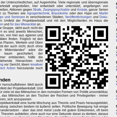
der Unterschiedlichen, auf Augenhöhe. Viele regionale und überregionale
kstatt angestoßen, hier entwickelt oder unterstützt, angefangen von
ießen, Aktionen gegen
Strafe
,
Zwangspsychiatrie
und
Knäste
, ganze Serien
hr zu Themen wie
Agrogentechnik
,
Braunkohle
oder den Hype um
Martin
ops und Seminare
in verschiedenen Städten,
Veröffentlichungen
und
Doku-
m Umfeld der Projektwerkstatt und mit den Möglichkeiten im Haus die
en
und
für das Wiesecktal
an.
e Gruppe, steht auch nicht die
ern es sind jeweils Menschen,
tzen, von hier aus agieren und
täten finden. Folglich ist den
das Planen, Werkeln und Üben
ist der auch nicht, doch ohne
en Widerstandes" wäre die
l kaum gescheitert, der
amer entstanden, hätte die
tehende Hierarchien nicht
ung
vor Gericht, Ideen
kreativer
rect Action
hierzulande noch
inden
r herrschaftsfreien Welt durch
feld der Projektwerkstatt. Und
ür viele ist das Mitmachen in den normalen Formen von Politik unvorstellbar,
 das Mitmischen an den Tischen der Reichen und Privilegierten - immer
eren, sich anzupassen.
rojektwerkstatt eine bunte Mischung aus Theorie und Praxis herausgebildet,
ndung zwischen beidem ist äußerst selten. Politische Bewegung hat einige
inandersetzen - aber das sind meist Leute mit gutem Einkommen, oft beim
ihre Theorien aufstellen, ohne auch nur eine Sekunde daran zu denken, daraus