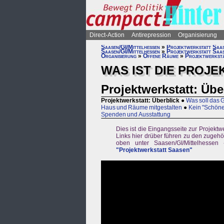
Direct-Action
Antirepression
Organisierung
Saasen/GI/Mittelhessen
»
Projektwerkstatt Saa
Saasen/GI/Mittelhessen
»
Projektwerkstatt Saa
Organisierung
»
Offene Räume
»
Projektwerkst
WAS IST DIE PROJ
Projektwerkstatt: Übe
Projektwerkstatt: Überblick
●
Was soll das 
Haus und Räume mitgestalten
●
Kein "Schön
Spenden und Ausstattung
Dies ist die Eingangsseite zur Projektwe
Links hier drüber führen zu den zugehö
oben unter Saasen/GI/Mittelhessen
"Projektwerkstatt Saasen"