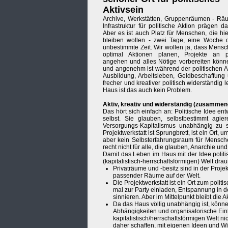
Aktivsein
Archive, Werkstätten, Gruppenräumen - R
Infrastruktur für politische Aktion prägen d
Aber es ist auch Platz für Menschen, die hie
bleiben wollen - zwei Tage, eine Woche 
unbestimmte Zeit. Wir wollen ja, dass Mensc
optimal Aktionen planen, Projekte an pr
angehen und alles Nötige vorbereiten könne
und angenehm ist während der politischen A
Ausbildung, Arbeitsleben, Geldbeschaffung
frecher und kreativer politisch widerständi
Haus ist das auch kein Problem.
Aktiv, kreativ und widerständig (zusammen-)
Das hört sich einfach an: Politische Idee e
selbst. Sie glauben, selbstbestimmt ag
Versorgungs-Kapitalismus unabhängig zu 
Projektwerkstatt ist Sprungbrett, ist ein Ort,
aber kein Selbsterfahrungsraum für Mensche
recht nicht für alle, die glauben, Anarchie u
Damit das Leben im Haus mit der Idee polit
(kapitalistisch-herrschaftsförmigen) Welt dra
Privaträume und -besitz sind in der Projek
passender Räume auf der Welt.
Die Projektwerkstatt ist ein Ort zum poli
mal zur Party einladen, Entspannung in
sinnieren. Aber im Mittelpunkt bleibt die
Da das Haus völlig unabhängig ist, können
Abhängigkeiten und organisatorische Einb
kapitalistisch/herrschaftsförmigen Welt n
daher schaffen, mit eigenen Ideen und Wi