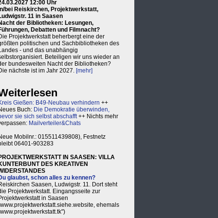
24.03.2027 12:00 Uhr
in/bei Reiskirchen, Projektwerkstatt,
Ludwigstr. 11 in Saasen
Nacht der Bibliotheken: Lesungen,
Führungen, Debatten und Filmnacht?
Die Projektwerkstatt beherbergt eine der
größten politischen und Sachbibliotheken des
Landes - und das unabhängig
selbstorganisiert. Beteiligen wir uns wieder an
der bundesweiten Nacht der Bibliotheken?
Die nächste ist im Jahr 2027.
[mehr]
Weiterlesen
Kreis Gießen: B49-Neubau verhindern
++
Neues Buch:
Die Demokratie überwinden,
bevor sie sich selbst abschafft
++ Nichts mehr
verpassen:
Mailverteiler&Chats
Neue Mobilnr.: 015511439808), Festnetz
bleibt 06401-903283
PROJEKTWERKSTATT IN SAASEN: VILLA
KUNTERBUNT DES KREATIVEN
WIDERSTANDES
Du glaubst, schon alles zu kennen?
Reiskirchen Saasen, Ludwigstr. 11. Dort steht
die Projektwerkstatt. Eingangsseite zur
Projektwerkstatt in Saasen
(www.projektwerkstatt.siehe.website, ehemals
"www.projektwerkstatt.tk")