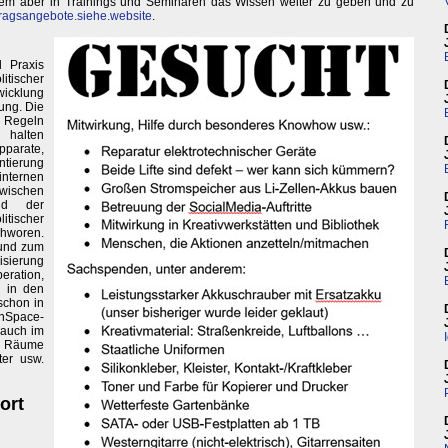
lem aber in Trainings und Seminaren das Wissen weiter zu geben und zu
ragsangebote.siehe.website
.
 Praxis
litischer
klung
ung. Die
ie Regeln
halten
parate,
ntierung
nternen
zwischen
ld der
tischer
chworen.
 und zum
isierung
eration,
h in den
 schon in
enSpace-
 auch im
g, Räume
er usw.
ort