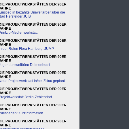
DIE PROJEKTWERKSTÄTTEN DER 90ER
JAHRE
Einstieg in bezahlte Umweltarbeit über die
Bad Hersfelder JUIS
DIE PROJEKTWERKSTÄTTEN DER 90ER
JAHRE
Printzip-Medienwerkstatt
DIE PROJEKTWERKSTÄTTEN DER 90ER
JAHRE
In der Roten Flora Hamburg: JUMP
DIE PROJEKTWERKSTÄTTEN DER 90ER
JAHRE
Jugendumweltbüro Delmenhorst
DIE PROJEKTWERKSTÄTTEN DER 90ER
JAHRE
Neue Projektwerkstatt in/bei Zittau geplant
DIE PROJEKTWERKSTÄTTEN DER 90ER
JAHRE
Projektwerkstatt Berlin-Zehlendorf
DIE PROJEKTWERKSTÄTTEN DER 90ER
JAHRE
Wiesbaden: Kurzinformation
DIE PROJEKTWERKSTÄTTEN DER 90ER
JAHRE