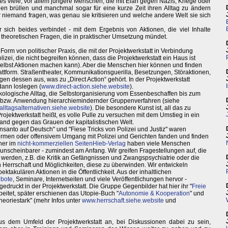
 es viele, vor allem jüngere Menschen, die mit Elan gegen Nazis, Kriege oder
en brüllen und manchmal sogar für eine kurze Zeit ihren Alltag zu ändern
r niemand fragen, was genau sie kritisieren und welche andere Welt sie sich
der sich beides verbindet - mit dem Ergebnis von Aktionen, die viel Inhalte
 theoretischen Fragen, die in praktischer Umsetzung mündet.
e Form von politischer Praxis, die mit der Projektwerkstatt in Verbindung
lizei, die nicht begreifen können, dass die Projektwerkstatt ein Haus ist
 selbst Aktionen machen kann). Aber die Menschen hier können und finden
lattform. Straßentheater, Kommunikationsguerilla, Besetzungen, Störaktionen,
n dessen aus, was zu „Direct Action“ gehört. In der Projektwerkstatt
dann loslegen (
www.direct-action.siehe.website
).
kologische Alltag, die Selbstorganisierung vom Essenbeschaffen bis zum
 bzw. Anwendung hierarchiemindernder Gruppenverfahren (siehe
lltagsalternativen.siehe.website
). Die besondere Kunst ist, all das zu
rojektwerkstatt heißt, es volle Pulle zu versuchen mit dem Umstieg in ein
nd gegen das Grauen der kapitalistischen Welt.
santo auf Deutsch" und "Fiese Tricks von Polizei und Justiz" waren
sformen oder offensivem Umgang mit Polizei und Gerichten fanden und finden
cher im
nicht-kommerziellen SeitenHieb-Verlag
haben viele Menschen
unscheinbarer - zumindest am Anfang. Wir greifen Fragestellungen auf, die
t werden, z.B. die Kritik an Gefängnissen und Zwangspsychiatrie oder die
 Herrschaft und Möglichkeiten, diese zu überwinden. Wir entwickeln
takulären Aktionen in die Öffentlichkeit. Aus der inhaltlichen
ebote
, Seminare, Internetseiten und viele Veröffentlichungen hervor -
gedruckt in der Projektwerkstatt. Die Gruppe Gegenbilder hat hier ihr "
Freie
rbeitet, später erschienen das Utopie-Buch "
Autonomie & Kooperation
" und
theoriestark" (mehr Infos unter
www.herrschaft.siehe.website
und
 dem Umfeld der Projektwerkstatt an, bei Diskussionen dabei zu sein,