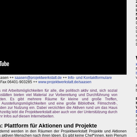
Saasen ++
saasen@projektwerkstatt.de
++
Info- und Kontaktformulare
, Fax 06401-903285 ++
www.projektwerkstatt.de/saasen
 mit Arbeitsmöglichkeiten für alle, die politisch aktiv sind, sich sozial
tätten bieten viel Material zur Vorbereitung und Durchführung von
ekten. Es gibt mehrere Räume für kleine und große Treffen,
Ausstellungsmöglichkeiten und eine große Bibliothek. Filmschnitt-,
laden zur Nutzung ein. Dabei verzichten die Aktiven rund um das Haus
zeitig lebt die Projektwerkstatt aber auch von der Unterstützung durch
 Infos auf diesen Internetseiten.
: Plattform für Aktionen und Projekte
dernd werden in den Räumen der Projektwerkstatt Projekte und Aktionen
ls aktiven Menschen nach ihren Ideen. Es gibt keine Chef*innen, kein Plenum