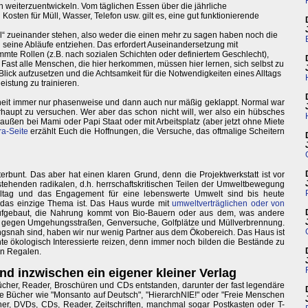
h weiterzuentwickeln. Vom täglichen Essen über die jährliche
sten für Müll, Wasser, Telefon usw. gilt es, eine gut funktionierende
ntal“ zueinander stehen, also weder die einen mehr zu sagen haben noch die
seine Abläufe entziehen. Das erfordert Auseinandersetzung mit
mmte Rollen (z.B. nach sozialen Schichten oder definiertem Geschlecht),
 Fast alle Menschen, die hier herkommen, müssen hier lernen, sich selbst zu
 Blick aufzusetzen und die Achtsamkeit für die Notwendigkeiten eines Alltags
istung zu trainieren.
heit immer nur phasenweise und dann auch nur mäßig geklappt. Normal war
rhaupt zu versuchen. Wer aber das schon nicht will, wer also ein hübsches
raußen bei Mami oder Papi Staat oder mit Arbeitsplatz (aber jetzt ohne Miete
ra-Seite
erzählt Euch die Hoffnungen, die Versuche, das oftmalige Scheitern
erbunt. Das aber hat einen klaren Grund, denn die Projektwerkstatt ist vor
tehenden radikalen, d.h. herrschaftskritischen Teilen der Umweltbewegung
ltag und das Engagement für eine lebenswerte Umwelt sind bis heute
 das einzige Thema ist. Das Haus wurde mit
umweltverträglichen oder von
fgebaut, die Nahrung kommt von Bio-Bauern oder aus dem, was andere
gegen Umgehungsstraßen, Genversuche, Golfplätze und Müllverbrennung.
gsnah sind, haben wir nur wenig Partner aus dem Ökobereich. Das Haus ist
e ökologisch Interessierte reizen, denn immer noch bilden die Bestände zu
en Regalen.
nd inzwischen ein eigener kleiner Verlag
 Bücher, Reader, Broschüren und CDs entstanden, darunter der fast legendäre
re Bücher wie "Monsanto auf Deutsch", "HierarchNIE!" oder "Freie Menschen
her, DVDs, CDs, Reader, Zeitschriften, manchmal sogar Postkasten oder T-