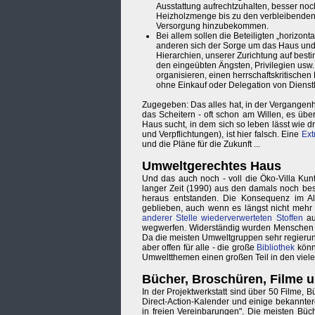
Ausstattung aufrechtzuhalten, besser noc
Heizholzmenge bis zu den verbleibenden Ko
Versorgung hinzubekommen.
Bei allem sollen die Beteiligten „horizo
anderen sich der Sorge um das Haus und 
Hierarchien, unserer Zurichtung auf besti
den eingeübten Ängsten, Privilegien usw.
organisieren, einen herrschaftskritischen
ohne Einkauf oder Delegation von Dienstle
Zugegeben: Das alles hat, in der Vergangen
das Scheitern - oft schon am Willen, es übe
Haus sucht, in dem sich so leben lässt wie d
und Verpflichtungen), ist hier falsch. Eine
Ext
und die Pläne für die Zukunft ...
Umweltgerechtes Haus
Und das auch noch - voll die Öko-Villa Kunt
langer Zeit (1990) aus den damals noch bes
heraus entstanden. Die Konsequenz im Al
geblieben, auch wenn es längst nicht mehr
anderer Stelle wiederverwerteten Stoffen
au
wegwerfen. Widerständig wurden Menschen 
Da die meisten Umweltgruppen sehr regierun
aber offen für alle - die große
Bibliothek
könnt
Umweltthemen einen großen Teil in den viel
Bücher, Broschüren, Filme u
In der Projektwerkstatt sind über 50 Filme,
Direct-Action-Kalender und einige bekannte
in freien Vereinbarungen". Die meisten Büc