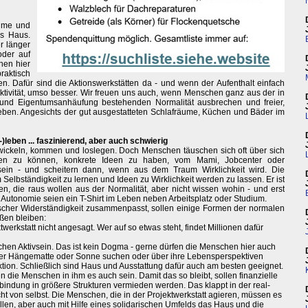
äume und
as Haus.
r länger
oder auf
hen hier
aktisch
n. Dafür sind die Aktionswerkstätten da - und wenn der Aufenthalt einfach
ktivität, umso besser. Wir freuen uns auch, wenn Menschen ganz aus der in
 und Eigentumsanhäufung bestehenden Normalität ausbrechen und freier,
g leben. Angesichts der gut ausgestatteten Schlafräume, Küchen und Bäder im
leben ... faszinierend, aber auch schwierig
ntwickeln, kommen und loslegen. Doch Menschen täuschen sich oft über sich
ieren zu können, konkrete Ideen zu haben, vom Mami, Jobcenter oder
sein - und scheitern dann, wenn aus dem Traum Wirklichkeit wird. Die
 um Selbständigkeit zu lernen und Ideen zu Wirklichkeit werden zu lassen. Er ist
n, die raus wollen aus der Normalität, aber nicht wissen wohin - und erst
nd Autonomie seien ein T-Shirt im Leben neben Arbeitsplatz oder Studium.
ischer Widerständigkeit zusammenpasst, sollen einige Formen der normalen
ußen bleiben:
twerkstatt nicht angesagt. Wer auf so etwas steht, findet Millionen dafür
tischen Aktivsein. Das ist kein Dogma - gerne dürfen die Menschen hier auch
 der Hängematte oder Sonne suchen oder über ihre Lebensperspektiven
 Aktion. Schließlich sind Haus und Ausstattung dafür auch am besten geeignet.
 die Menschen in ihm es auch sein. Damit das so bleibt, sollen finanzielle
indung in größere Strukturen vermieden werden. Das klappt in der real-
icht von selbst. Die Menschen, die in der Projektwerkstatt agieren, müssen es
llen, aber auch mit Hilfe eines solidarischen Umfelds das Haus und die