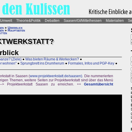
Umwelt
Theorie&Politik
Debatten
Saasen/GI/Mittelhessen
Materialien
Se
sen
»
Überblick
sen
»
Hauptseiten
ätten
EKTWERKSTATT?
rblick
Ganze? (Ziele)
●
Was bieten Räume & Werkecken?
●
er wohnen"
●
Sprungbrett ins Drumherum
●
Formales, Infos und PGP-Key
●
rkstatt in Saasen (
www.projektwerkstatt.de/saasen).
Die nummerierten
rigen Themen, weitere Seiten zur Projektwerkstatt sind über das Menü
 --> Projektwerkstatt Saasen zu erreichen. ++
Gesamtübersicht