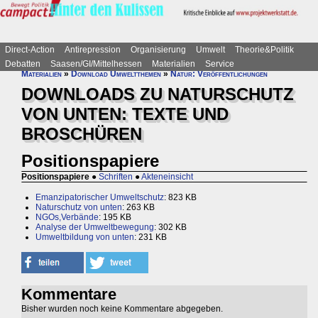
Direct-Action
Antirepression
Organisierung
Umwelt
Theorie&Politik
Debatten
Saasen/GI/Mittelhessen
Materialien
Service
Materialien
»
Download Umweltthemen
»
Natur: Veröffentlichungen
DOWNLOADS ZU NATURSCHUTZ
VON UNTEN: TEXTE UND
BROSCHÜREN
Positionspapiere
Positionspapiere
●
Schriften
●
Akteneinsicht
Emanzipatorischer Umweltschutz
: 823 KB
Naturschutz von unten
: 263 KB
NGOs,Verbände
: 195 KB
Analyse der Umweltbewegung
: 302 KB
Umweltbildung von unten
: 231 KB
Kommentare
Bisher wurden noch keine Kommentare abgegeben.