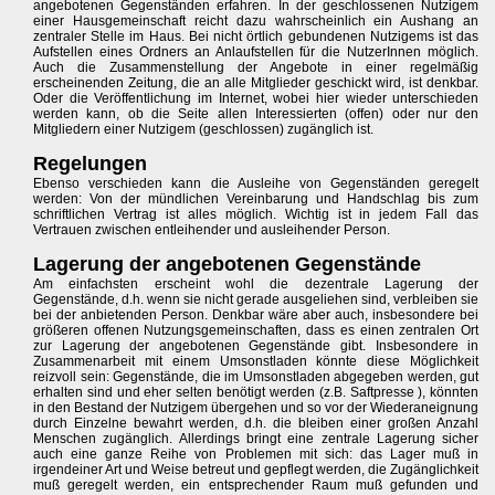
angebotenen Gegenständen erfahren. In der geschlossenen Nutzigem
einer Hausgemeinschaft reicht dazu wahrscheinlich ein Aushang an
zentraler Stelle im Haus. Bei nicht örtlich gebundenen Nutzigems ist das
Aufstellen eines Ordners an Anlaufstellen für die NutzerInnen möglich.
Auch die Zusammenstellung der Angebote in einer regelmäßig
erscheinenden Zeitung, die an alle Mitglieder geschickt wird, ist denkbar.
Oder die Veröffentlichung im Internet, wobei hier wieder unterschieden
werden kann, ob die Seite allen Interessierten (offen) oder nur den
Mitgliedern einer Nutzigem (geschlossen) zugänglich ist.
Regelungen
Ebenso verschieden kann die Ausleihe von Gegenständen geregelt
werden: Von der mündlichen Vereinbarung und Handschlag bis zum
schriftlichen Vertrag ist alles möglich. Wichtig ist in jedem Fall das
Vertrauen zwischen entleihender und ausleihender Person.
Lagerung der angebotenen Gegenstände
Am einfachsten erscheint wohl die dezentrale Lagerung der
Gegenstände, d.h. wenn sie nicht gerade ausgeliehen sind, verbleiben sie
bei der anbietenden Person. Denkbar wäre aber auch, insbesondere bei
größeren offenen Nutzungsgemeinschaften, dass es einen zentralen Ort
zur Lagerung der angebotenen Gegenstände gibt. Insbesondere in
Zusammenarbeit mit einem Umsonstladen könnte diese Möglichkeit
reizvoll sein: Gegenstände, die im Umsonstladen abgegeben werden, gut
erhalten sind und eher selten benötigt werden (z.B. Saftpresse ), könnten
in den Bestand der Nutzigem übergehen und so vor der Wiederaneignung
durch Einzelne bewahrt werden, d.h. die bleiben einer großen Anzahl
Menschen zugänglich. Allerdings bringt eine zentrale Lagerung sicher
auch eine ganze Reihe von Problemen mit sich: das Lager muß in
irgendeiner Art und Weise betreut und gepflegt werden, die Zugänglichkeit
muß geregelt werden, ein entsprechender Raum muß gefunden und