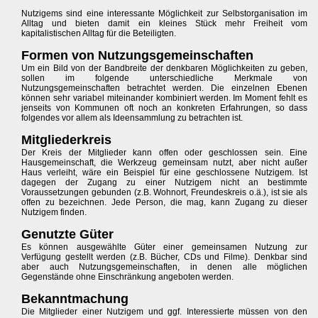
Nutzigems sind eine interessante Möglichkeit zur Selbstorganisation im
Alltag und bieten damit ein kleines Stück mehr Freiheit vom
kapitalistischen Alltag für die Beteiligten.
Formen von Nutzungsgemeinschaften
Um ein Bild von der Bandbreite der denkbaren Möglichkeiten zu geben,
sollen im folgende unterschiedliche Merkmale von
Nutzungsgemeinschaften betrachtet werden. Die einzelnen Ebenen
können sehr variabel miteinander kombiniert werden. Im Moment fehlt es
jenseits von Kommunen oft noch an konkreten Erfahrungen, so dass
folgendes vor allem als Ideensammlung zu betrachten ist.
Mitgliederkreis
Der Kreis der Mitglieder kann offen oder geschlossen sein. Eine
Hausgemeinschaft, die Werkzeug gemeinsam nutzt, aber nicht außer
Haus verleiht, wäre ein Beispiel für eine geschlossene Nutzigem. Ist
dagegen der Zugang zu einer Nutzigem nicht an bestimmte
Voraussetzungen gebunden (z.B. Wohnort, Freundeskreis o.ä.), ist sie als
offen zu bezeichnen. Jede Person, die mag, kann Zugang zu dieser
Nutzigem finden.
Genutzte Güter
Es können ausgewählte Güter einer gemeinsamen Nutzung zur
Verfügung gestellt werden (z.B. Bücher, CDs und Filme). Denkbar sind
aber auch Nutzungsgemeinschaften, in denen alle möglichen
Gegenstände ohne Einschränkung angeboten werden.
Bekanntmachung
Die Mitglieder einer Nutzigem und ggf. Interessierte müssen von den