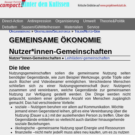
Direct-Action
Antirepression
Organisierung
Umwelt
Theorie&Politik
Debatten
Saasen/GI/Mittelhessen
Materialien
Service
Organisierung
»
Gratisleben/Selbstorga
»
Teilen/Nutzi-Gem
GEMEINSAME ÖKONOMIE
Nutzer*innen-Gemeinschaften
Nutzer*innen-Gemeinschaften
●
Leihläden/-gemeinschaften
Die Idee
Nutzungsgemeinschaften sollen die gemeinsame Nutzung selten
benötigter Gegenstände, wie zum Beispiel Werkzeuge, große Töpfe oder
auch Bücher und Videobeamer ermöglichen. Verschiedene Menschen
schließen sich zu einer Nutzungsgemeinschaft (kurz: Nutzigem)
zusammen und vereinbaren, welche Gegenstände zur gemeinsamen
Nutzung zur Verfügung gestellt werden. Die Dinge werden nicht
getauscht, sondern einer größeren Anzahl von Menschen zugänglich
gemacht. Das hat verschiedene Vorteile:
soziale – Nutzigem beruhen vor allem auf Kommunikation. Möchte
jemand einen Gegenstand leihen, gilt es eine Vereinbarung über die
Nutzung (Dauer u.ä.) mit der ausleihenden Person zu treffen. Über die
Gegenstände entstehen so vielleicht auch darüber hinausgehende
soziale Beziehungen.
ökologische –gemeinsame Nutzung spart Energie und Ressourcen
finanzielle –nicht mehr jedeR muss alles neu kaufen, um es zu nutzen