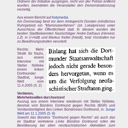
Ordnern der Initiative ausgingen, nicht von der Polizei entfernt
wurden, beendeten die Veranstalter den Demonstrationszug
vorzeitig.
Aus einem Bericht auf
Indymedia
Am Donnerstag fand vor dem Amtsgericht Dorsten (nördliches
Ruhrgebiet) ein "Mammutverfahren" (zit. Lokalpresse) unter
Ausschluss der Öffentlichkeit statt. In diesem wurden die
beiden Stadtbekannten Nazischläger Andre Dalhaus (Hervest,
z.Zt. in U-Haft) und Markus Keller (Hardt), trotz Vorstrafen nur
zu Bewährungsstrafen verurteilt.
Rechts: Mehr
Strafe für Nazis,
aus einem
Interview mit
Stefan Nölleke
einem linken
Dortmunder
Stadtrat, Junge
Welt vom
11.4.2005 (S. 2)
Verbieten,
Mehrheitswillen durchsetzen!
Auszug aus einem Interview wiederum mit Stefan Nölleke,
diesmal vom Bündnis Dortmund gegen Rechts (BGR) und
Vorstandsmitglied des Linken Bündnisses Dortmund, in:
Junge
Welt am 11.1.2005 (S. 8)
Sowohl das Bündnis "Dortmund gegen Rechts" als auch das
im Stadtrat vertretene Linke Bündnis Dortmund rufen die
Bevölkerung bei allen neofaschistischen Aktivitäten zum