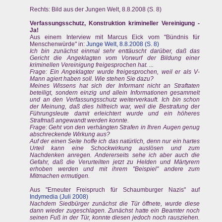
Rechts: Bild aus der Jungen Welt, 8.8.2008 (S. 8)
Verfassungsschutz, Konstruktion krimineller Vereinigung -
Ja!
Aus einem Interview mit Marcus Eick vom "Bündnis für
Menschenwürde" in:
Junge Welt, 8.8.2008 (S. 8)
Ich bin zunächst einmal sehr enttäuscht darüber, daß das
Gericht die Angeklagten vom Vorwurf der Bildung einer
kriminellen Vereinigung freigesprochen hat. ...
Frage: Ein Angeklagter wurde freigesprochen, weil er als V-
Mann agiert haben soll. Wie stehen Sie dazu?
Meines Wissens hat sich der Informant nicht an Straftaten
beteiligt, sondern einzig und allein Informationen gesammelt
und an den Verfassungsschutz weiterverkauft. Ich bin schon
der Meinung, daß dies hilfreich war, weil die Bestrafung der
Führungsleute damit erleichtert wurde und ein höheres
Strafmaß angewandt werden konnte.
Frage: Geht von den verhängten Strafen in Ihren Augen genug
abschreckende Wirkung aus?
Auf der einen Seite hoffe ich das natürlich, denn nur ein hartes
Urteil kann eine Schockwirkung auslösen und zum
Nachdenken anregen. Andererseits sehe ich aber auch die
Gefahr, daß die Verurteilten jetzt zu Helden und Märtyrern
erhoben werden und mit ihrem "Beispiel" andere zum
Mitmachen ermutigen.
Aus "Erneuter Freispruch für Schaumburger Nazis" auf
Indymedia (Juli 2008)
Nachdem Siedbürger zunächst die Tür öffnete, wurde diese
dann wieder zugeschlagen. Zunächst hatte ein Beamter noch
seinen Fuß in der Tür, konnte diesen jedoch noch rausziehen.