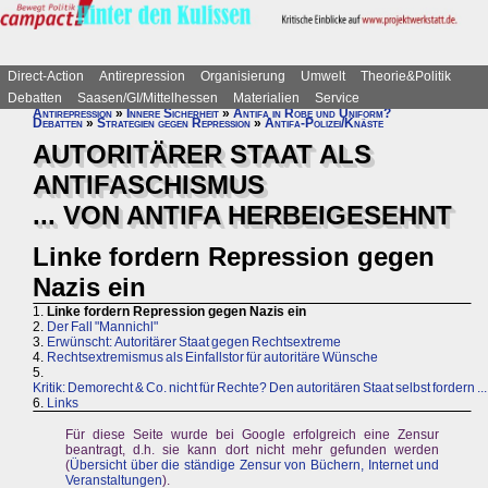
Direct-Action
Antirepression
Organisierung
Umwelt
Theorie&Politik
Debatten
Saasen/GI/Mittelhessen
Materialien
Service
Antirepression
»
Innere Sicherheit
»
Antifa in Robe und Uniform?
Debatten
»
Strategien gegen Repression
»
Antifa-Polizei/Knäste
AUTORITÄRER STAAT ALS
ANTIFASCHISMUS
... VON ANTIFA HERBEIGESEHNT
Linke fordern Repression gegen
Nazis ein
1.
Linke fordern Repression gegen Nazis ein
2.
Der Fall "Mannichl"
3.
Erwünscht: Autoritärer Staat gegen Rechtsextreme
4.
Rechtsextremismus als Einfallstor für autoritäre Wünsche
5.
Kritik: Demorecht & Co. nicht für Rechte? Den autoritären Staat selbst fordern ...
6.
Links
Für diese Seite wurde bei Google erfolgreich eine Zensur
beantragt, d.h. sie kann dort nicht mehr gefunden werden
(
Übersicht über die ständige Zensur von Büchern, Internet und
Veranstaltungen
).