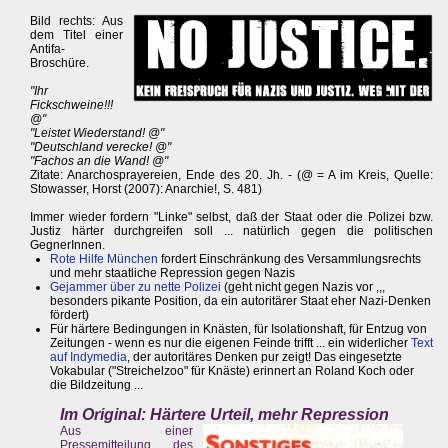
Bild rechts: Aus
dem Titel einer
Antifa-
Broschüre.
"Ihr
Fickschweine!!!
@"
"Leistet Wiederstand! @"
"Deutschland verecke! @"
"Fachos an die Wand! @"
Zitate: Anarchosprayereien, Ende des 20. Jh. - (@ = A im Kreis, Quelle:
Stowasser, Horst (2007): Anarchie!, S. 481)
Immer wieder fordern "Linke" selbst, daß der Staat oder die Polizei bzw.
Justiz härter durchgreifen soll ... natürlich gegen die politischen
GegnerInnen.
Rote Hilfe München
fordert Einschränkung des Versammlungsrechts
und mehr staatliche Repression gegen Nazis
Gejammer über zu nette Polizei
(geht nicht gegen Nazis vor ,,,
besonders pikante Position, da ein autoritärer Staat eher Nazi-Denken
fördert)
Für härtere Bedingungen in Knästen, für Isolationshaft, für Entzug von
Zeitungen - wenn es nur die eigenen Feinde trifft ... ein widerlicher
Text
auf Indymedia
, der autoritäres Denken pur zeigt! Das eingesetzte
Vokabular ("Streichelzoo" für Knäste) erinnert an Roland Koch oder
die Bildzeitung ...
Im Original: Härtere Urteil, mehr Repression
Aus einer
Pressemitteilung des