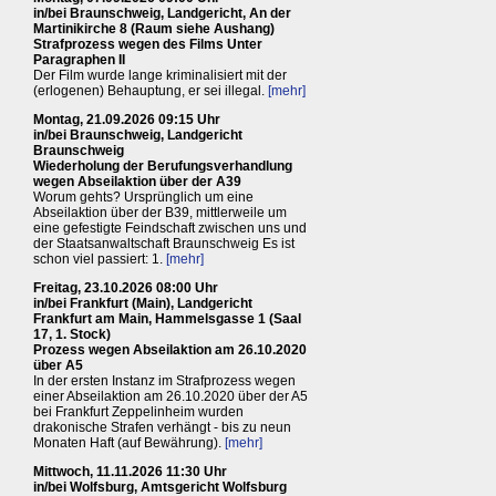
in/bei Braunschweig, Landgericht, An der
Martinikirche 8 (Raum siehe Aushang)
Strafprozess wegen des Films Unter
Paragraphen II
Der Film wurde lange kriminalisiert mit der
(erlogenen) Behauptung, er sei illegal.
[mehr]
Montag, 21.09.2026 09:15 Uhr
in/bei Braunschweig, Landgericht
Braunschweig
Wiederholung der Berufungsverhandlung
wegen Abseilaktion über der A39
Worum gehts? Ursprünglich um eine
Abseilaktion über der B39, mittlerweile um
eine gefestigte Feindschaft zwischen uns und
der Staatsanwaltschaft Braunschweig Es ist
schon viel passiert: 1.
[mehr]
Freitag, 23.10.2026 08:00 Uhr
in/bei Frankfurt (Main), Landgericht
Frankfurt am Main, Hammelsgasse 1 (Saal
17, 1. Stock)
Prozess wegen Abseilaktion am 26.10.2020
über A5
In der ersten Instanz im Strafprozess wegen
einer Abseilaktion am 26.10.2020 über der A5
bei Frankfurt Zeppelinheim wurden
drakonische Strafen verhängt - bis zu neun
Monaten Haft (auf Bewährung).
[mehr]
Mittwoch, 11.11.2026 11:30 Uhr
in/bei Wolfsburg, Amtsgericht Wolfsburg