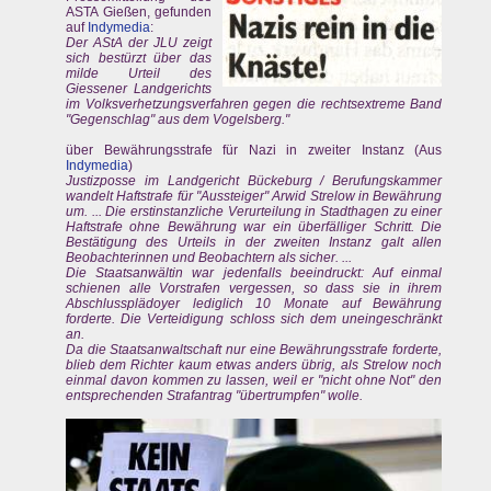
ASTA Gießen, gefunden
auf
Indymedia
:
Der AStA der JLU zeigt
sich bestürzt über das
milde Urteil des
Giessener Landgerichts
im Volksverhetzungsverfahren gegen die rechtsextreme Band
"Gegenschlag" aus dem Vogelsberg."
über Bewährungsstrafe für Nazi in zweiter Instanz (Aus
Indymedia
)
Justizposse im Landgericht Bückeburg / Berufungskammer
wandelt Haftstrafe für "Aussteiger" Arwid Strelow in Bewährung
um. ... Die erstinstanzliche Verurteilung in Stadthagen zu einer
Haftstrafe ohne Bewährung war ein überfälliger Schritt. Die
Bestätigung des Urteils in der zweiten Instanz galt allen
Beobachterinnen und Beobachtern als sicher. ...
Die Staatsanwältin war jedenfalls beeindruckt: Auf einmal
schienen alle Vorstrafen vergessen, so dass sie in ihrem
Abschlussplädoyer lediglich 10 Monate auf Bewährung
forderte. Die Verteidigung schloss sich dem uneingeschränkt
an.
Da die Staatsanwaltschaft nur eine Bewährungsstrafe forderte,
blieb dem Richter kaum etwas anders übrig, als Strelow noch
einmal davon kommen zu lassen, weil er "nicht ohne Not" den
entsprechenden Strafantrag "übertrumpfen" wolle.