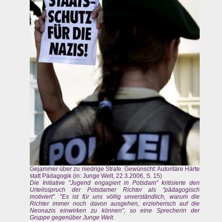
Gejammer über zu niedrige Strafe. Gewünscht: Autoritäre Härte
statt Pädagogik (in: Junge Welt, 22.3.2006, S. 15)
Die Initiative "Jugend engagiert in Potsdam" kritisierte den
Urteilsspruch der Potsdamer Richter als "pädagogisch
motiviert". "Es ist für uns völlig unverständlich, warum die
Richter immer noch davon ausgehen, erzieherisch auf die
Neonazis einwirken zu können", so eine Sprecherin der
Gruppe gegenüber Junge Welt.