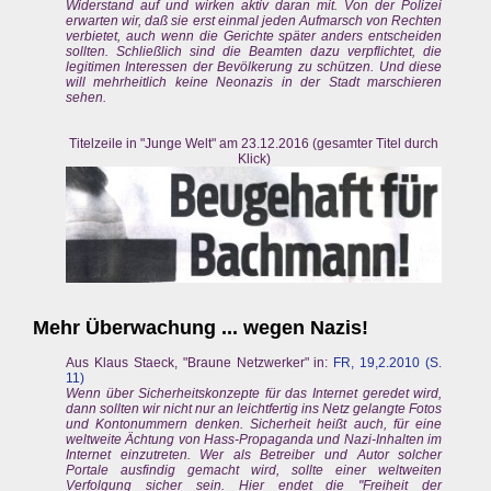
Widerstand auf und wirken aktiv daran mit. Von der Polizei
erwarten wir, daß sie erst einmal jeden Aufmarsch von Rechten
verbietet, auch wenn die Gerichte später anders entscheiden
sollten. Schließlich sind die Beamten dazu verpflichtet, die
legitimen Interessen der Bevölkerung zu schützen. Und diese
will mehrheitlich keine Neonazis in der Stadt marschieren
sehen.
Titelzeile in "Junge Welt" am 23.12.2016 (gesamter Titel durch
Klick)
Mehr Überwachung ... wegen Nazis!
Aus Klaus Staeck, "Braune Netzwerker" in:
FR, 19,2.2010 (S.
11)
Wenn über Sicherheitskonzepte für das Internet geredet wird,
dann sollten wir nicht nur an leichtfertig ins Netz gelangte Fotos
und Kontonummern denken. Sicherheit heißt auch, für eine
weltweite Ächtung von Hass-Propaganda und Nazi-Inhalten im
Internet einzutreten. Wer als Betreiber und Autor solcher
Portale ausfindig gemacht wird, sollte einer weltweiten
Verfolgung sicher sein. Hier endet die "Freiheit der