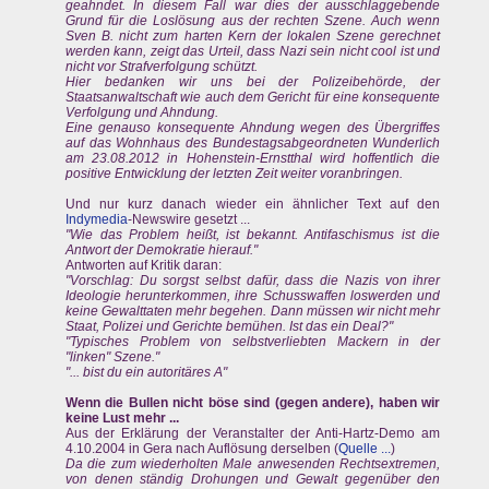
geahndet. In diesem Fall war dies der ausschlaggebende
Grund für die Loslösung aus der rechten Szene. Auch wenn
Sven B. nicht zum harten Kern der lokalen Szene gerechnet
werden kann, zeigt das Urteil, dass Nazi sein nicht cool ist und
nicht vor Strafverfolgung schützt.
Hier bedanken wir uns bei der Polizeibehörde, der
Staatsanwaltschaft wie auch dem Gericht für eine konsequente
Verfolgung und Ahndung.
Eine genauso konsequente Ahndung wegen des Übergriffes
auf das Wohnhaus des Bundestagsabgeordneten Wunderlich
am 23.08.2012 in Hohenstein-Ernstthal wird hoffentlich die
positive Entwicklung der letzten Zeit weiter voranbringen.
Und nur kurz danach wieder ein ähnlicher Text auf den
Indymedia
-Newswire gesetzt ...
"Wie das Problem heißt, ist bekannt. Antifaschismus ist die
Antwort der Demokratie hierauf."
Antworten auf Kritik daran:
"Vorschlag: Du sorgst selbst dafür, dass die Nazis von ihrer
Ideologie herunterkommen, ihre Schusswaffen loswerden und
keine Gewalttaten mehr begehen. Dann müssen wir nicht mehr
Staat, Polizei und Gerichte bemühen. Ist das ein Deal?"
"Typisches Problem von selbstverliebten Mackern in der
"linken" Szene."
"... bist du ein autoritäres A"
Wenn die Bullen nicht böse sind (gegen andere), haben wir
keine Lust mehr ...
Aus der Erklärung der Veranstalter der Anti-Hartz-Demo am
4.10.2004 in Gera nach Auflösung derselben (
Quelle ...
)
Da die zum wiederholten Male anwesenden Rechtsextremen,
von denen ständig Drohungen und Gewalt gegenüber den