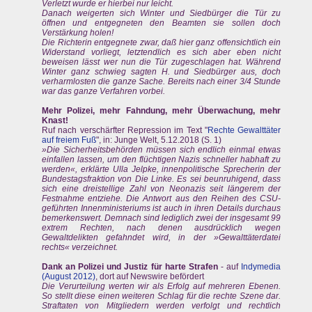
Verletzt wurde er hierbei nur leicht.
Danach weigerten sich Winter und Siedbürger die Tür zu
öffnen und entgegneten den Beamten sie sollen doch
Verstärkung holen!
Die Richterin entgegnete zwar, daß hier ganz offensichtlich ein
Widerstand vorliegt, letztendlich es sich aber eben nicht
beweisen lässt wer nun die Tür zugeschlagen hat. Während
Winter ganz schwieg sagten H. und Siedbürger aus, doch
verharmlosten die ganze Sache. Bereits nach einer 3/4 Stunde
war das ganze Verfahren vorbei.
Mehr Polizei, mehr Fahndung, mehr Überwachung, mehr
Knast!
Ruf nach verschärfter Repression im Text "
Rechte Gewalttäter
auf freiem Fuß
", in: Junge Welt, 5.12.2018 (S. 1)
»Die Sicherheitsbehörden müssen sich endlich einmal etwas
einfallen lassen, um den flüchtigen Nazis schneller habhaft zu
werden«, erklärte Ulla Jelpke, innenpolitische Sprecherin der
Bundestagsfraktion von Die Linke. Es sei beunruhigend, dass
sich eine dreistellige Zahl von Neonazis seit längerem der
Festnahme entziehe. Die Antwort aus den Reihen des CSU-
geführten Innenministeriums ist auch in ihren Details durchaus
bemerkenswert. Demnach sind lediglich zwei der insgesamt 99
extrem Rechten, nach denen ausdrücklich wegen
Gewaltdelikten gefahndet wird, in der »Gewalttäterdatei
rechts« verzeichnet.
Dank an Polizei und Justiz für harte Strafen
- auf
Indymedia
(August 2012)
, dort auf Newswire befördert
Die Verurteilung werten wir als Erfolg auf mehreren Ebenen.
So stellt diese einen weiteren Schlag für die rechte Szene dar.
Straftaten von Mitgliedern werden verfolgt und rechtlich