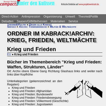
Direct-Action
Antirepression
Organisierung
Umwelt
Theorie&Politik
Debatten
Saasen/GI/Mittelhessen
Materialien
Service
Theorie&Politik
»
Gegen alle Kriege!
Service
»
Archiv: Themenbereiche
»
Militär & Weltmächte
ORDNER IM KABRACK!ARCHIV:
KRIEG, FRIEDEN, WELTMÄCHTE
Krieg und Frieden
EU
●
Krieg und Frieden
Bücher im Themenbereich "Krieg und Frieden:
Waffen, Strukturen, Länder"
Ort: Archiv obere Ebene Gang Richtung Glashaus links und weiter nach
links über Kopfhöhe
Unterkategorien (gekennzeichnet an den
Regalen)
Krieg und Frieden
Krieg und Frieden: Afghanistan
Krieg und Frieden: Bundeswehr
Krieg und Frieden: Friedensbewegung
Krieg und Frieden: Völkermord (Geschichte)
Krieg und Frieden: Jugoslawien