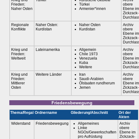
Krieg und
Türkei
Kurdische Gebiete
Archiv
Frieden:
Türkei
obere
Naher Osten
Armenier*innen
Ebene im
Zickzack-
Durchlas
Regionale
Naher Osten:
Naher Osten
Archiv
Konflikte
Kurdistan
Kurdistan
obere
Ebene im
Zickzack-
Durchlas
Krieg und
Lateinamerika
Allgemein
Archiv
Frieden:
Chile 1973
obere
Weltweit
Venezuela
Ebene im
Kuba
Zickzack-
Weitere
Durchlas
Krieg und
Weitere Länder
Iran
Archiv
Frieden:
Saudi-Arabien
obere
Mittlerer
Ölstaaten rundherum
Ebene im
Osten
Jemen
Zickzack-
Durchlas
Friedensbewegung
Thema/Regal
Ordnername
Gliederung/Abschnitt
Ort der
Akten
Widerstand
Friedensbewegung
Allgemeines
Archiv
Linke
obere
NGOs/Gewerkschaften
Ebene im
pro Aufrüstung
Zickzack-