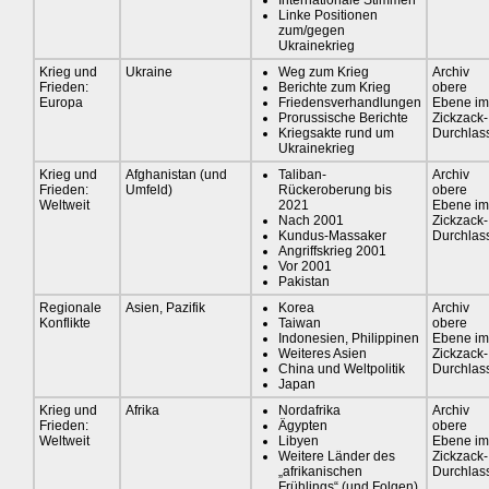
Internationale Stimmen
Linke Positionen
zum/gegen
Ukrainekrieg
Krieg und
Ukraine
Weg zum Krieg
Archiv
Frieden:
Berichte zum Krieg
obere
Europa
Friedensverhandlungen
Ebene im
Prorussische Berichte
Zickzack-
Kriegsakte rund um
Durchlas
Ukrainekrieg
Krieg und
Afghanistan (und
Taliban-
Archiv
Frieden:
Umfeld)
Rückeroberung bis
obere
Weltweit
2021
Ebene im
Nach 2001
Zickzack-
Kundus-Massaker
Durchlas
Angriffskrieg 2001
Vor 2001
Pakistan
Regionale
Asien, Pazifik
Korea
Archiv
Konflikte
Taiwan
obere
Indonesien, Philippinen
Ebene im
Weiteres Asien
Zickzack-
China und Weltpolitik
Durchlas
Japan
Krieg und
Afrika
Nordafrika
Archiv
Frieden:
Ägypten
obere
Weltweit
Libyen
Ebene im
Weitere Länder des
Zickzack-
„afrikanischen
Durchlas
Frühlings“ (und Folgen)