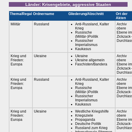
Länder: Krisengebiete, aggressive Staaten
Thema/Regal
Ordnername
Gliederung/Abschnitt
Ort der
Akten
Militär
Russland
Anti-Russland, Kalter
Archiv
Krieg
obere
Russische
Ebene im
(Militär-)Politik
Zickzack-
Russischer
Durchlas
Imperialismus
Kaukasus
Krieg und
Ukraine
Ukraine
Archiv
Frieden:
Ukraine allgemein
obere
Europa
Faschisten/Bandera
Ebene im
Zickzack-
Durchlas
Krieg und
Russland
Anti-Russland, Kalter
Archiv
Frieden:
Krieg
obere
Europa
Russische
Ebene im
(Militär-)Politik
Zickzack-
Russischer
Durchlas
Imperialismus
Kaukasus
Krieg und
Ukraine
Westliche Kriegshilfe
Archiv
Frieden:
Kriegsziele
obere
Europa
Propaganda
Ebene im
Deutsche Politik
Zickzack-
Russland zum Krieg
Durchlas