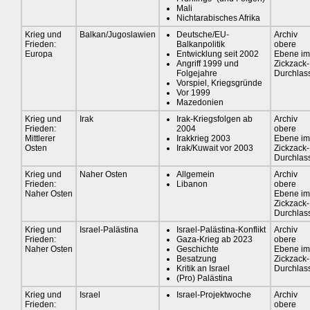
Mali
Nichtarabisches Afrika
Krieg und
Balkan/Jugoslawien
Deutsche/EU-
Archiv
Frieden:
Balkanpolitik
obere
Europa
Entwicklung seit 2002
Ebene im
Angriff 1999 und
Zickzack-
Folgejahre
Durchlas
Vorspiel, Kriegsgründe
Vor 1999
Mazedonien
Krieg und
Irak
Irak-Kriegsfolgen ab
Archiv
Frieden:
2004
obere
Mittlerer
Irakkrieg 2003
Ebene im
Osten
Irak/Kuwait vor 2003
Zickzack-
Durchlas
Krieg und
Naher Osten
Allgemein
Archiv
Frieden:
Libanon
obere
Naher Osten
Ebene im
Zickzack-
Durchlas
Krieg und
Israel-Palästina
Israel-Palästina-Konflikt
Archiv
Frieden:
Gaza-Krieg ab 2023
obere
Naher Osten
Geschichte
Ebene im
Besatzung
Zickzack-
Kritik an Israel
Durchlas
(Pro) Palästina
Krieg und
Israel
Israel-Projektwoche
Archiv
Frieden:
obere