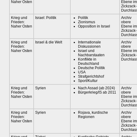
Naher Osten
Ebene im
Zickzack-
Durchlas
Krieg und
Israel: Politik
Politik
Archiv
Frieden:
Zionismus
obere
Naher Osten
Opposition in Israel
Ebene im
Zickzack-
Durchlas
Krieg und
Israel & die Welt
Internationale
Archiv
Frieden:
Diskussionen
obere
Naher Osten
Israel und
Ebene im
Nachbarstaaten
Zickzack-
Konflikte in
Durchlas
Deutschland
Deutsche Politik
USA
Strafgerichtshof
Sport/Kultur
Krieg und
Syrien
Nach Assad (ab 2024)
Archiv
Frieden:
Bürgerkrieg/IS ab 2011
obere
Naher Osten
Ebene im
Zickzack-
Durchlas
Krieg und
Syrien
Rojava, kurdische
Archiv
Frieden:
Regionen
obere
Naher Osten
Ebene im
Zickzack-
Durchlas