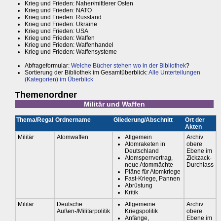
Krieg und Frieden: Naher/mittlerer Osten
Krieg und Frieden: NATO
Krieg und Frieden: Russland
Krieg und Frieden: Ukraine
Krieg und Frieden: USA
Krieg und Frieden: Waffen
Krieg und Frieden: Waffenhandel
Krieg und Frieden: Waffensysteme
Abfrageformular:
Welche Bücher stehen wo in der Bibliothek
?
Sortierung der Bibliothek im Gesamtüberblick:
Alle Unterteilungen
(Kategorien) im Überblick
Themenordner
Militär und Waffen
Thema/Regal
Ordnername
Gliederung/Abschnitt
Ort der
Akten
Militär
Atomwaffen
Allgemein
Archiv
Atomraketen in
obere
Deutschland
Ebene im
Atomsperrvertrag,
Zickzack-
neue Atommächte
Durchlass
Pläne für Atomkriege
Fast-Kriege, Pannen
Abrüstung
Kritik
Militär
Deutsche
Allgemeine
Archiv
Außen-/Militärpolitik
Kriegspolitik
obere
Anfänge,
Ebene im