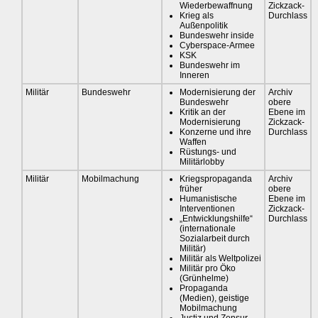
Wiederbewaffnung
Zickzack-
Krieg als
Durchlass
Außenpolitik
Bundeswehr inside
Cyberspace-Armee
KSK
Bundeswehr im
Inneren
Militär
Bundeswehr
Modernisierung der
Archiv
Bundeswehr
obere
Kritik an der
Ebene im
Modernisierung
Zickzack-
Konzerne und ihre
Durchlass
Waffen
Rüstungs- und
Militärlobby
Militär
Mobilmachung
Kriegspropaganda
Archiv
früher
obere
Humanistische
Ebene im
Interventionen
Zickzack-
„Entwicklungshilfe“
Durchlass
(internationale
Sozialarbeit durch
Militär)
Militär als Weltpolizei
Militär pro Öko
(Grünhelme)
Propaganda
(Medien), geistige
Mobilmachung