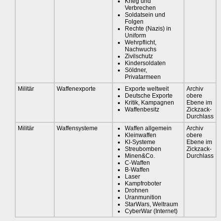
Krieg und
Verbrechen
Soldatsein und
Folgen
Rechte (Nazis) in
Uniform
Wehrpflicht,
Nachwuchs
Zivilschutz
Kindersoldaten
Söldner,
Privatarmeen
Militär
Waffenexporte
Exporte weltweit
Archiv
Deutsche Exporte
obere
Kritik, Kampagnen
Ebene im
Waffenbesitz
Zickzack-
Durchlass
Militär
Waffensysteme
Waffen allgemein
Archiv
Kleinwaffen
obere
KI-Systeme
Ebene im
Streubomben
Zickzack-
Minen&Co.
Durchlass
C-Waffen
B-Waffen
Laser
Kampfroboter
Drohnen
Uranmunition
StarWars, Weltraum
CyberWar (Internet)