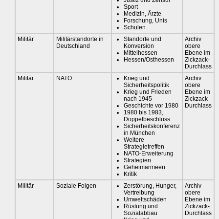
Justiz und Zensur
Sport
Medizin, Ärzte
Forschung, Unis
Schulen
Militär
Militärstandorte in
Standorte und
Archiv
Deutschland
Konversion
obere
Mittelhessen
Ebene im
Hessen/Osthessen
Zickzack-
Durchlass
Militär
NATO
Krieg und
Archiv
Sicherheitspolitik
obere
Krieg und Frieden
Ebene im
nach 1945
Zickzack-
Geschichte vor 1980
Durchlass
1980 bis 1983,
Doppelbeschluss
Sicherheitskonferenz
in München
Weitere
Strategietreffen
NATO-Erweiterung
Strategien
Geheimarmeen
Kritik
Militär
Soziale Folgen
Zerstörung, Hunger,
Archiv
Vertreibung
obere
Umweltschäden
Ebene im
Rüstung und
Zickzack-
Sozialabbau
Durchlass