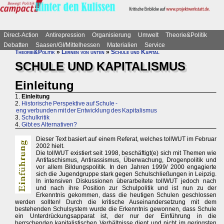
Direct-Action
Antirepression
Organisierung
Umwelt
Theorie&Politik
Debatten
Saasen/GI/Mittelhessen
Materialien
Service
Theorie&Politik
»
Lernen von unten
»
Schule und Kapital
SCHULE UND KAPITALISMUS
Einleitung
1.
Einleitung
2.
Historische Perspektive auf Schule -
eng verbunden mit der Entwicklung des Kapitalismus
3.
Schulkritik
4.
Gibt es Alternativen?
Dieser Text basiert auf einem Referat, welches tollWUT im Februar
2002 hielt.
Die tollWUT existiert seit 1998, beschäftigt(e) sich mit Themen wie
Antifaschismus, Antirassismus, Überwachung, Drogenpolitik und
vor allem Bildungspolitik. In den Jahren 1999/ 2000 engagierte
sich die Jugendgruppe stark gegen Schulschließungen in Leipzig.
In intensiven Diskussionen überarbeitete tollWUT jedoch nach
und nach ihre Position zur Schulpolitik und ist nun zu der
Erkenntnis gekommen, dass die heutigen Schulen geschlossen
werden sollten! Durch die kritische Auseinandersetzung mit dem
bestehenden Schulsystem wurde die Erkenntnis gewonnen, dass Schule
ein Unterdrückungsapparat ist, der nur der Einführung in die
herrschenden kapitalistischen Verhältnisse dient und nicht im geringsten