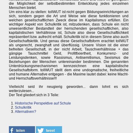
die Möglichkeit der selbstbestimmten Entwicklung jedes einzelnen
Menschen bietet.
Um eins klar zu stellen: tollWUT ist nicht gegen Bildungseinrichtungen an
sich, sondern gegen die Art und Weise wie diese funktionieren und
welchen gesellschaftlichen Zweck diese im Kapitalismus erfüllen. Ein
wichtiger Aspekt von Schulkritik ist, mitzudenken, dass Schule ein nicht
unwesentlicher Bestandteil der herrschenden gesellschaftlichen, also
kapitalistischen Verhältnisse ist, Schule also diese Gesellschaftlichkeit
repräsentiert bzw. aufrecht erhält. Schulkritik ist in diesem Sinne also auch
Gesellschaftskritik. Und genau diese Gesellschaftsform erachtet tollWUT
als ungerecht, zwanghaft und überflüssig. Unsere Vision ist die einer
befreiten Gesellschaft, in der nicht Arbeit, Tauschverhältnisse + das
gängige Tauschmittel Geld, Profitfixiertheit, Konkurrenz- und
Leistungsdenken, sowie Rassismus, Antisemitismus, Sexismus die
Beziehungen der Menschen untereinander bestimmen. Die genannten
Unterdrückungsmechanismen kennzeichnen eine kapitalistische
Gesellschaftsform. tollWUT stellt dem eine undogmatische, freiheitliche
und humane Alternative entgegen - die Maxime lautet dabei: keine Macht-
und Herrschaftsverhältnisse!!!
Vielleicht seid ihr neugierig geworden... dann lohnt es sich
weiterzulesen...
Der Text gliedert sich in 3 Teile:
Historische Perspektive auf Schule
Schulkritik
Alternativen?