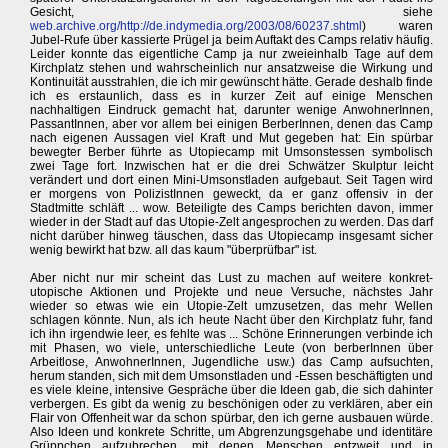
Gesicht, siehe
web.archive.org/http://de.indymedia.org/2003/08/60237.shtml
) waren
Jubel-Rufe über kassierte Prügel ja beim Auftakt des Camps relativ häufig.
Leider konnte das eigentliche Camp ja nur zweieinhalb Tage auf dem
Kirchplatz stehen und wahrscheinlich nur ansatzweise die Wirkung und
Kontinuität ausstrahlen, die ich mir gewünscht hätte. Gerade deshalb finde
ich es erstaunlich, dass es in kurzer Zeit auf einige Menschen
nachhaltigen Eindruck gemacht hat, darunter wenige AnwohnerInnen,
PassantInnen, aber vor allem bei einigen BerberInnen, denen das Camp
nach eigenen Aussagen viel Kraft und Mut gegeben hat: Ein spürbar
bewegter Berber führte as Utopiecamp mit Umsonstessen symbolisch
zwei Tage fort. Inzwischen hat er die drei Schwätzer Skulptur leicht
verändert und dort einen Mini-Umsonstladen aufgebaut. Seit Tagen wird
er morgens von PolizistInnen geweckt, da er ganz offensiv in der
Stadtmitte schläft ... wow. Beteiligte des Camps berichten davon, immer
wieder in der Stadt auf das Utopie-Zelt angesprochen zu werden. Das darf
nicht darüber hinweg täuschen, dass das Utopiecamp insgesamt sicher
wenig bewirkt hat bzw. all das kaum "überprüfbar" ist.
Aber nicht nur mir scheint das Lust zu machen auf weitere konkret-
utopische Aktionen und Projekte und neue Versuche, nächstes Jahr
wieder so etwas wie ein Utopie-Zelt umzusetzen, das mehr Wellen
schlagen könnte. Nun, als ich heute Nacht über den Kirchplatz fuhr, fand
ich ihn irgendwie leer, es fehlte was ... Schöne Erinnerungen verbinde ich
mit Phasen, wo viele, unterschiedliche Leute (von berberInnen über
Arbeitlose, AnwohnerInnen, Jugendliche usw.) das Camp aufsuchten,
herum standen, sich mit dem Umsonstladen und -Essen beschäftigten und
es viele kleine, intensive Gespräche über die Ideen gab, die sich dahinter
verbergen. Es gibt da wenig zu beschönigen oder zu verklären, aber ein
Flair von Offenheit war da schon spürbar, den ich gerne ausbauen würde.
Also Ideen und konkrete Schritte, um Abgrenzungsgehabe und identitäre
Grüppchen aufzubrechen, mit denen Menschen entzweit und in