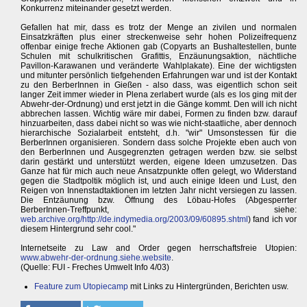
Konkurrenz miteinander gesetzt werden.
Gefallen hat mir, dass es trotz der Menge an zivilen und normalen
Einsatzkräften plus einer streckenweise sehr hohen Polizeifrequenz
offenbar einige freche Aktionen gab (Copyarts an Bushaltestellen, bunte
Schulen mit schulkritischen Grafittis, Enzäunungsaktion, nächtliche
Pavillon-Karawanen und veränderte Wahlplakate). Eine der wichtigsten
und mitunter persönlich tiefgehenden Erfahrungen war und ist der Kontakt
zu den BerberInnen in Gießen - also dass, was eigentlich schon seit
langer Zeit immer wieder in Plena zerlabert wurde (als es los ging mit der
Abwehr-der-Ordnung) und erst jetzt in die Gänge kommt. Den will ich nicht
abbrechen lassen. Wichtig wäre mir dabei, Formen zu finden bzw. darauf
hinzuarbeiten, dass dabei nicht so was wie nicht-staatliche, aber dennoch
hierarchische Sozialarbeit entsteht, d.h. "wir" Umsonstessen für die
BerberInnen organisieren. Sondern dass solche Projekte eben auch von
den BerberInnen und Ausgegrenzten getragen werden bzw. sie selbst
darin gestärkt und unterstützt werden, eigene Ideen umzusetzen. Das
Ganze hat für mich auch neue Ansatzpunkte offen gelegt, wo Widerstand
gegen die Stadtpoltik möglich ist, und auch einige Ideen und Lust, den
Reigen von Innenstadtaktionen im letzten Jahr nicht versiegen zu lassen.
Die Entzäunung bzw. Öffnung des Löbau-Hofes (Abgesperrter
BerberInnen-Treffpunkt, siehe:
web.archive.org/http://de.indymedia.org/2003/09/60895.shtml
) fand ich vor
diesem Hintergrund sehr cool."
Internetseite zu Law and Order gegen herrschaftsfreie Utopien:
www.abwehr-der-ordnung.siehe.website
.
(Quelle: FUI - Freches Umwelt Info 4/03)
Feature zum Utopiecamp
mit Links zu Hintergründen, Berichten usw.