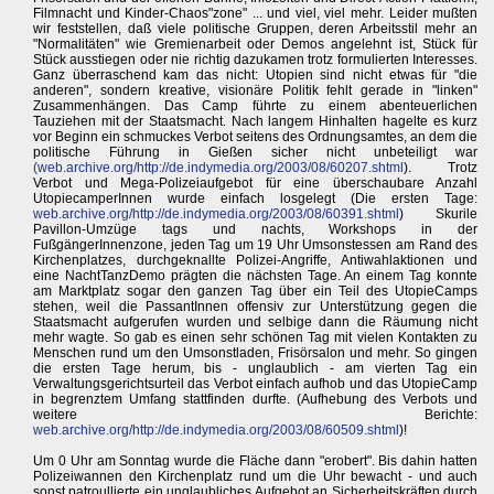
Filmnacht und Kinder-Chaos"zone" ... und viel, viel mehr. Leider mußten
wir feststellen, daß viele politische Gruppen, deren Arbeitsstil mehr an
"Normalitäten" wie Gremienarbeit oder Demos angelehnt ist, Stück für
Stück ausstiegen oder nie richtig dazukamen trotz formulierten Interesses.
Ganz überraschend kam das nicht: Utopien sind nicht etwas für "die
anderen", sondern kreative, visionäre Politik fehlt gerade in "linken"
Zusammenhängen. Das Camp führte zu einem abenteuerlichen
Tauziehen mit der Staatsmacht. Nach langem Hinhalten hagelte es kurz
vor Beginn ein schmuckes Verbot seitens des Ordnungsamtes, an dem die
politische Führung in Gießen sicher nicht unbeteiligt war
(
web.archive.org/http://de.indymedia.org/2003/08/60207.shtml
). Trotz
Verbot und Mega-Polizeiaufgebot für eine überschaubare Anzahl
UtopiecamperInnen wurde einfach losgelegt (Die ersten Tage:
web.archive.org/http://de.indymedia.org/2003/08/60391.shtml
) Skurile
Pavillon-Umzüge tags und nachts, Workshops in der
FußgängerInnenzone, jeden Tag um 19 Uhr Umsonstessen am Rand des
Kirchenplatzes, durchgeknallte Polizei-Angriffe, Antiwahlaktionen und
eine NachtTanzDemo prägten die nächsten Tage. An einem Tag konnte
am Marktplatz sogar den ganzen Tag über ein Teil des UtopieCamps
stehen, weil die PassantInnen offensiv zur Unterstützung gegen die
Staatsmacht aufgerufen wurden und selbige dann die Räumung nicht
mehr wagte. So gab es einen sehr schönen Tag mit vielen Kontakten zu
Menschen rund um den Umsonstladen, Frisörsalon und mehr. So gingen
die ersten Tage herum, bis - unglaublich - am vierten Tag ein
Verwaltungsgerichtsurteil das Verbot einfach aufhob und das UtopieCamp
in begrenztem Umfang stattfinden durfte. (Aufhebung des Verbots und
weitere Berichte:
web.archive.org/http://de.indymedia.org/2003/08/60509.shtml
)!
Um 0 Uhr am Sonntag wurde die Fläche dann "erobert". Bis dahin hatten
Polizeiwannen den Kirchenplatz rund um die Uhr bewacht - und auch
sonst patroullierte ein unglaubliches Aufgebot an Sicherheitskräften durch