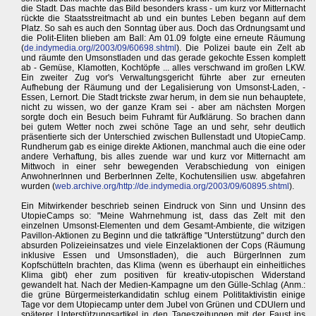
die Stadt. Das machte das Bild besonders krass - um kurz vor Mitternacht
rückte die Staatsstreitmacht ab und ein buntes Leben begann auf dem
Platz. So sah es auch den Sonntag über aus. Doch das Ordnungsamt und
die Polit-Eliten blieben am Ball: Am 01.09 folgte eine erneute Räumung
(
de.indymedia.org//2003/09/60698.shtml
). Die Polizei baute ein Zelt ab
und räumte den Umsonstladen und das gerade gekochte Essen komplett
ab - Gemüse, Klamotten, Kochtöpfe ... alles verschwand im großen LKW.
Ein zweiter Zug vor's Verwaltungsgericht führte aber zur erneuten
Aufhebung der Räumung und der Legalisierung von Umsonst-Laden, -
Essen, Lernort. Die Stadt trickste zwar herum, in dem sie nun behauptete,
nicht zu wissen, wo der ganze Kram sei - aber am nächsten Morgen
sorgte doch ein Besuch beim Fuhramt für Aufklärung. So brachen dann
bei gutem Wetter noch zwei schöne Tage an und sehr, sehr deutlich
präsentierte sich der Unterschied zwischen Bullenstadt und UtopieCamp.
Rundherum gab es einige direkte Aktionen, manchmal auch die eine oder
andere Verhaftung, bis alles zuende war und kurz vor Mitternacht am
Mittwoch in einer sehr bewegenden Verabschiedung von einigen
AnwohnerInnen und BerberInnen Zelte, Kochutensilien usw. abgefahren
wurden (
web.archive.org/http://de.indymedia.org/2003/09/60895.shtml
).
Ein Mitwirkender beschrieb seinen Eindruck von Sinn und Unsinn des
UtopieCamps so: "Meine Wahrnehmung ist, dass das Zelt mit den
einzelnen Umsonst-Elementen und dem Gesamt-Ambiente, die witzigen
Pavillon-Aktionen zu Beginn und die tatkräftige "Unterstützung" durch den
absurden Polizeieinsatzes und viele Einzelaktionen der Cops (Räumung
inklusive Essen und Umsonstladen), die auch BürgerInnen zum
Kopfschütteln brachten, das Klima (wenn es überhaupt ein einheitliches
Klima gibt) eher zum positiven für kreativ-utopischen Widerstand
gewandelt hat. Nach der Medien-Kampagne um den Gülle-Schlag (Anm.:
die grüne Bürgermeisterkandidatin schlug einem Polititaktivistin einige
Tage vor dem Utopiecamp unter dem Jubel von Grünen und CDUlern und
späterer Unterstützungsartikel in den Tageszeitungen mit der Faust ins