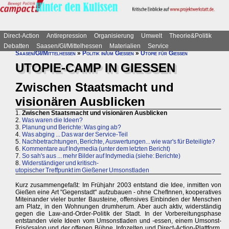
Direct-Action
Antirepression
Organisierung
Umwelt
Theorie&Politik
Debatten
Saasen/GI/Mittelhessen
Materialien
Service
Saasen/GI/Mittelhessen
»
Politik in/um Gießen
»
Utopie für Gießen
UTOPIE-CAMP IN GIESSEN
Zwischen Staatsmacht und
visionären Ausblicken
1.
Zwischen Staatsmacht und visionären Ausblicken
2.
Was waren die Ideen?
3.
Planung und Berichte: Was ging ab?
4.
Was abging ... Das war der Service-Teil
5.
Nachbetrachtungen, Berichte, Auswertungen... wie war's für Beteiligte?
6.
Kommentare auf Indymedia (unter dem letzten Bericht)
7.
So sah's aus ... mehr Bilder auf Indymedia (siehe: Berichte)
8.
Widerständiger und kritisch-
utopischer Treffpunkt im Gießener Umsonstladen
Kurz zusammengefaßt: Im Frühjahr 2003 entstand die Idee, inmitten von
Gießen eine Art "Gegenstadt" aufzubauen - ohne ChefInnen, kooperatives
Miteinander vieler bunter Bausteine, offensives Einbinden der Menschen
am Platz, in den Wohnungen drumherum. Aber auch aktiv, widerständig
gegen die Law-and-Order-Politik der Stadt. In der Vorbereitungsphase
entstanden viele Ideen vom Umsonstladen und -essen, einem Umsonst-
Frisörsalon und der offenen Bühne, Infozelten und Direct-Action-Plattform,