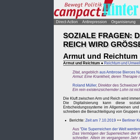
Direct-Action
Antirepression
Organisierung
SOZIALE FRAGEN: 
REICH WIRD GRÖSS
Armut und Reichtum
Armut und Reichtum
●
Reichtum und Umwel
Zitat, angeblich
aus Ambrose Bierces N
Armut: Eine Krankheit, deren Therapie
Roland Müller
, Direktor des Schweizer
Ein rein existenzsichernder Lohn ist nic
Die Kluft zwischen Arm und Reich wird immer
Die Digitalisierung kann diese sozial
Entscheidungssysteme im Allgemeinen und 
schreiben die Benachteiligung von Gruppen un
Berichte:
Zeit am 7.10.2019
++
Berliner K
Aus "
Die Superreichen der Welt werden
Das Vermögen der Superreichen der W
schneller. Allein im vergangenen Jahr