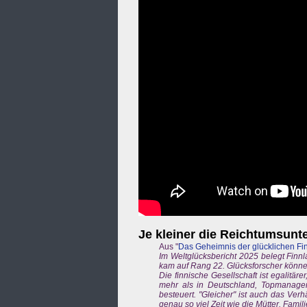
Je kleiner die Reichtumsunt
Aus "
Das Geheimnis der glücklichen Fi
Im Weltglücksbericht 2025 belegt Finn
kam auf Rang 22. Glücksforscher können
Die finnische Gesellschaft ist egalitär
mehr als in Deutschland, Topmanag
besteuert. "Gleicher" ist auch das Verh
genau so viel Zeit wie die Mütter. Fam