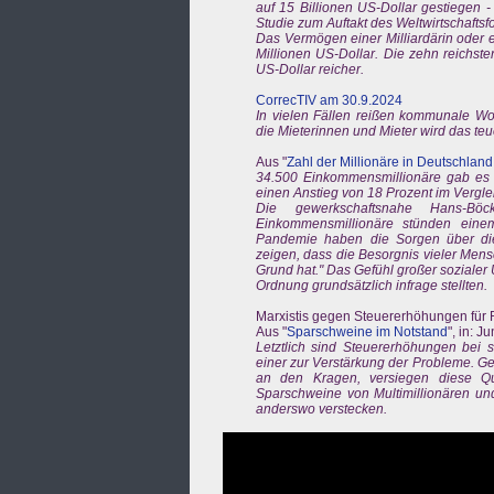
auf 15 Billionen US-Dollar gestiegen -
Studie zum Auftakt des Weltwirtschaftsf
Das Vermögen einer Milliardärin oder e
Millionen US-Dollar. Die zehn reichste
US-Dollar reicher.
CorrecTIV am 30.9.2024
In vielen Fällen reißen kommunale Wo
die Mieterinnen und Mieter wird das te
Aus "
Zahl der Millionäre in Deutschland
34.500 Einkommensmillionäre gab es 2
einen Anstieg von 18 Prozent im Vergle
Die gewerkschaftsnahe Hans-Böc
Einkommensmillionäre stünden eine
Pandemie haben die Sorgen über die
zeigen, dass die Besorgnis vieler Men
Grund hat." Das Gefühl großer sozialer
Ordnung grundsätzlich infrage stellten.
Marxistis gegen Steuererhöhungen für
Aus "
Sparschweine im Notstand
", in: 
Letztlich sind Steuererhöhungen bei s
einer zur Verstärkung der Probleme. G
an den Kragen, versiegen diese Que
Sparschweine von Multimillionären und
anderswo verstecken.