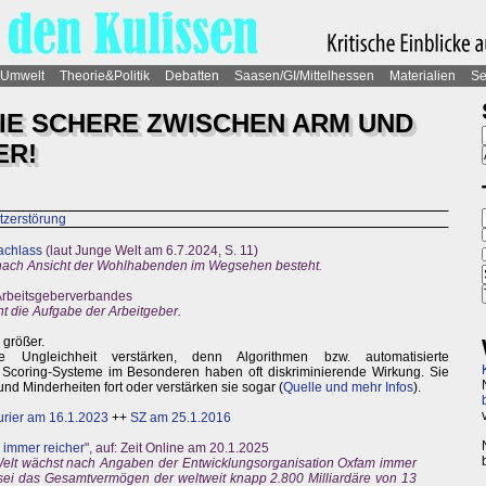
Umwelt
Theorie&Politik
Debatten
Saasen/GI/Mittelhessen
Materialien
Se
DIE SCHERE ZWISCHEN ARM UND
ER!
tzerstörung
achlass
(laut Junge Welt am 6.7.2024, S. 11)
 nach Ansicht der Wohlhabenden im Wegsehen besteht.
 Arbeitsgeberverbandes
ht die Aufgabe der Arbeitgeber.
 größer.
e Ungleichheit verstärken, denn Algorithmen bzw. automatisierte
Scoring-Systeme im Besonderen haben oft diskriminierende Wirkung. Sie
d Minderheiten fort oder verstärken sie sogar (
Quelle und mehr Infos
).
urier am 16.1.2023
++
SZ am 25.1.2016
 immer reicher
", auf: Zeit Online am 20.1.2025
elt wächst nach Angaben der Entwicklungsorganisation Oxfam immer
 sei das Gesamtvermögen der weltweit knapp 2.800 Milliardäre von 13