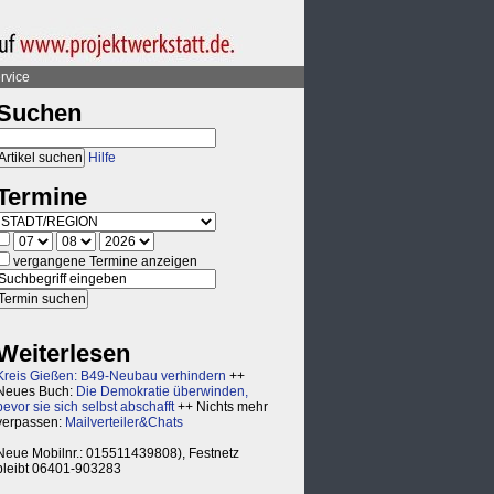
rvice
Suchen
Hilfe
Termine
vergangene Termine anzeigen
Weiterlesen
Kreis Gießen: B49-Neubau verhindern
++
Neues Buch:
Die Demokratie überwinden,
bevor sie sich selbst abschafft
++ Nichts mehr
verpassen:
Mailverteiler&Chats
Neue Mobilnr.: 015511439808), Festnetz
bleibt 06401-903283