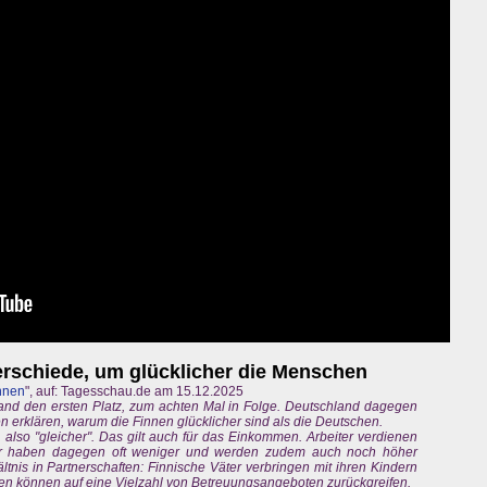
erschiede, um glücklicher die Menschen
nnen
", auf: Tagesschau.de am 15.12.2025
land den ersten Platz, zum achten Mal in Folge. Deutschland dagegen
 erklären, warum die Finnen glücklicher sind als die Deutschen.
er, also "gleicher". Das gilt auch für das Einkommen. Arbeiter verdienen
er haben dagegen oft weniger und werden zudem auch noch höher
ältnis in Partnerschaften: Finnische Väter verbringen mit ihren Kindern
ilien können auf eine Vielzahl von Betreuungsangeboten zurückgreifen.