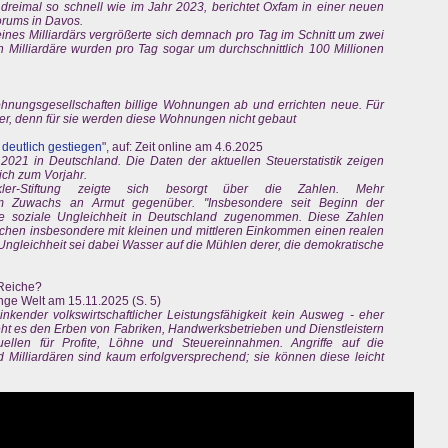
 dreimal so schnell wie im Jahr 2023, berichtet Oxfam in einer neuen
orums in Davos.
ines Milliardärs vergrößerte sich demnach pro Tag im Schnitt um zwei
n Milliardäre wurden pro Tag sogar um durchschnittlich 100 Millionen
hnungsgesellschaften billige Wohnungen ab und errichten neue. Für
uer, denn für sie werden diese Wohnungen nicht gebaut
 deutlich gestiegen
", auf: Zeit online am 4.6.2025
021 in Deutschland. Die Daten der aktuellen Steuerstatistik zeigen
ich zum Vorjahr.
kler-Stiftung zeigte sich besorgt über die Zahlen. Mehr
m Zuwachs an Armut gegenüber. "Insbesondere seit Beginn der
 soziale Ungleichheit in Deutschland zugenommen. Diese Zahlen
schen insbesondere mit kleinen und mittleren Einkommen einen realen
 Ungleichheit sei dabei Wasser auf die Mühlen derer, die demokratische
 Reiche?
Junge Welt am 15.11.2025 (S. 5)
inkender volkswirtschaftlicher Leistungsfähigkeit kein Ausweg - eher
eht es den Erben von Fabriken, Handwerksbetrieben und Dienstleistern
llen für Profite, Löhne und Steuereinnahmen. Angriffe auf die
 Milliardären sind kaum erfolgversprechend; sie können diese leicht