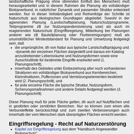
landschaftliche Prägung ohne störenden Einfluß des Menschen) muß
herausgearbeitet und in diesem Rahmen die Planung als vollständiger
Biotopverbund, in natürlicher Dynamik und passender Struktur entwickelt
werden. Nur in dieser Vollständigkeit und Reihenfolge der Schritte ist
Naturschutz aus ökologischen Grundlagen abgeleitet. Sowohl in der
agierenden Planung (Landschaftsplanung, Naturschutzprogramme,
Teilprogramme zB zur Nutzungsextensivierung usw) als auch im
reagierenden Naturschutz (Eingriffsregelung, Mitwirkung bei Planungen
anderer wie zB Bauleitplanung oder Flurbereinigungen) muß als
unumstößlicher Mindeststandard für Planung und Umsetzung festgelegt
sein, daß
die ursprüngliche, dh von Natur aus typische Landschaftsprägung und
-dynamik der einzelnen Flächen dargestellt und daraus ein Katalog
anzustrebender Lebensräume und Nutzungsformen sowie eine
Ausschlußliste für bestimmte Eingriffe erarbeitet wird (1.
Planungsschritt),
innerhalb des Gebietes unter Einbeziehung aller noch vorhandenen
Strukturen ein vollständiger Biotopverbund aus Kernbereichen,
Kleinstrukturen, Pufferzonen und Vernetzungselementen bestimmt
wird (2. Planungsschritt), und
für jede einzelne Fläche die typische Struktur, Nutzungsform,
Sicherungsmaßnahmen und andere Details festgelegt werden (3.
Planungsschritt).
Diese Planung muß für jede Fläche gelten, dh auch auf Nutzflächen und
in gestörten oder zerstörten Bereichen. Nur so können zum einen alle
Verbundeffekte berücksichtigt und zum zweiten Verbesserungen auch
innerhalb der vom Menschen stark überprägten Flächen erreicht werden.
Eingriffsregelung - Recht auf Naturzerstörung
Kapitel zur Eingriffsregelung
aus dem "Handbuch Angewandter
Biotopschutz"