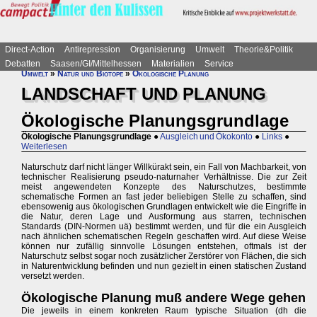
Direct-Action
Antirepression
Organisierung
Umwelt
Theorie&Politik
Debatten
Saasen/GI/Mittelhessen
Materialien
Service
Umwelt
»
Natur und Biotope
»
Ökologische Planung
LANDSCHAFT UND PLANUNG
Ökologische Planungsgrundlage
Ökologische Planungsgrundlage
●
Ausgleich und Ökokonto
●
Links
●
Weiterlesen
Naturschutz darf nicht länger Willkürakt sein, ein Fall von Machbarkeit, von
technischer Realisierung pseudo-naturnaher Verhältnisse. Die zur Zeit
meist angewendeten Konzepte des Naturschutzes, bestimmte
schematische Formen an fast jeder beliebigen Stelle zu schaffen, sind
ebensowenig aus ökologischen Grundlagen entwickelt wie die Eingriffe in
die Natur, deren Lage und Ausformung aus starren, technischen
Standards (DIN-Normen uä) bestimmt werden, und für die ein Ausgleich
nach ähnlichen schematischen Regeln geschaffen wird. Auf diese Weise
können nur zufällig sinnvolle Lösungen entstehen, oftmals ist der
Naturschutz selbst sogar noch zusätzlicher Zerstörer von Flächen, die sich
in Naturentwicklung befinden und nun gezielt in einen statischen Zustand
versetzt werden.
Ökologische Planung muß andere Wege gehen
Die jeweils in einem konkreten Raum typische Situation (dh die