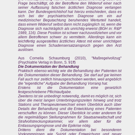
Frage beschäftigt, ob der Betroffene den Widerruf einer nach
seiner Auffassung falschen ärztlichen Diagnose verlangen
kann. Der Bundesgerichtshof hat hierzu entschieden, dass es
sich bei der psychiatrischen Diagnose um ein auf
medizinischer Begutachtung beruhendes Werturteil handelt,
dass einem Widerruf selbst dann nicht zugänglich ist, wenn die
Diagnose sich nachträglich als unrichtig erweist (BGH in: R&P
1989, 116). Diese Position ist schwer nachzuvollziehen und vor
allem Betroffenen schwer zu vermitteln. Allerdings kann ein
leichtfertig ausgestelltes ärztliches Attest mit einer unrichtigen
Diagnose einen Schadensersatzanspruch gegen den Arzt
auslösen.
Aus Cornelia Schaumburg (2010), "Maßregelvollzug"
(Psychiatrie Verlag in Bonn, S. 91ff)
Die Dokumentation der Behandlung
Praktisch ebenso wichtig wie die Behandlung der Patienten ist
die Dokumentation dieser Behandlung. Sie darf auf gar keinen
Fall auch nur zeitlich hinausgeschoben werden, weil angeblich
die "eigentliche" Aufgabe der Behandlung Vorrang hat.
Erstens ist die Dokumentation eine gesetzlich
festgeschriebene Pflichtaufgabe.
Zweitens ist sie unbedingt notwendig, damit es möglich ist, sich
über die meist langen Unterbringungszeiten hinweg und trotz
Stations und Therapeutenwechsel einen Überblick auch über
Details der Behandlung und die Entwicklung eines Patienten
verschaffen zu können. Dieser Überblick ist unter anderem für
die regelmäßigen Stellungnahmen für Staatsanwaltschaft und
Strafvollstreckungskammer, vor allem aber für die
Entlassungsprognose und die Epikrise nötig.
Drittens dient die Dokumentation bei besonderen
Vorkommnissen wie Suizid oder Entweichung und neuer