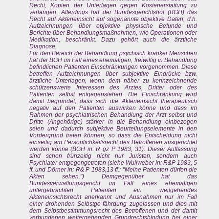
Recht, Kopien der Unterlagen gegen Kostenerstattung zu
verlangen. Allerdings hat der Bundesgerichtshof (BGH) das
Recht auf Akteneinsicht auf sogenannte objektive Daten, d.h.
Aufzeichnungen über objektive physische Befunde und
Berichte über Behandlungsmaßnahmen, wie Operationen oder
Medikation, beschränkt. Dazu gehört auch die ärztliche
Diagnose.
Für den Bereich der Behandlung psychisch kranker Menschen
hat der BGH im Fall eines ehemaligen, freiwillig in Behandlung
befindlichen Patienten Einschränkungen vorgenommen. Diese
betreffen Aufzeichnungen über subjektive Eindrücke bzw.
ärztliche Unterlagen, wenn dem näher zu kennzeichnende
schützenswerte Interessen des Arztes, Dritter oder des
Patienten selbst entgegenstehen. Die Einschränkung wird
damit begründet, dass sich die Akteneinsicht therapeutisch
negativ auf den Patienten auswirken könne und dass im
Rahmen der psychiatrischen Behandlung der Arzt selbst und
Dritte (Angehörige) stärker in die Behandlung einbezogen
seien und dadurch subjektive Beurteilungselemente in den
Vordergrund treten können, so dass die Entscheidung nicht
einseitig am Persönlichkeitsrecht des Betroffenen ausgerichtet
werden könne (BGH in: R gz P 1983, 31). Dieser Auffassung
sind schon frühzeitig nicht nur Juristen, sondern auch
Psychiater entgegengetreten (siehe Wullweber in: R&P 1983, 5
ff. und Dörner in: R& P 1983,13 ff.: "Meine Patienten dürfen die
Akten sehen.") Demgegenüber hat das
Bundesverwaltungsgericht im Fall eines ehemaligen
untergebrachten Patienten ein weitgehendes
Akteneinsichtsrecht anerkannt und Ausnahmen nur im Fall
einer drohenden Selbstge-fährdung zugelassen und dies mit
dem Selbstbestimmungsrecht des Betroffenen und der damit
verbundenen weitergehenden Grundrechtsbindung bei einer