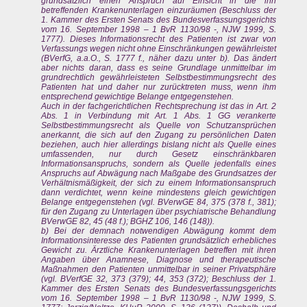
grundsätzlich einen Anspruch auf Einsicht in die ihn
betreffenden Krankenunterlagen einzuräumen (Beschluss der
1. Kammer des Ersten Senats des Bundesverfassungsgerichts
vom 16. September 1998 – 1 BvR 1130/98 -, NJW 1999, S.
1777). Dieses Informationsrecht des Patienten ist zwar von
Verfassungs wegen nicht ohne Einschränkungen gewährleistet
(BVerfG, a.a.O., S. 1777 f., näher dazu unter b). Das ändert
aber nichts daran, dass es seine Grundlage unmittelbar im
grundrechtlich gewährleisteten Selbstbestimmungsrecht des
Patienten hat und daher nur zurücktreten muss, wenn ihm
entsprechend gewichtige Belange entgegenstehen.
Auch in der fachgerichtlichen Rechtsprechung ist das in Art. 2
Abs. 1 in Verbindung mit Art. 1 Abs. 1 GG verankerte
Selbstbestimmungsrecht als Quelle von Schutzansprüchen
anerkannt, die sich auf den Zugang zu persönlichen Daten
beziehen, auch hier allerdings bislang nicht als Quelle eines
umfassenden, nur durch Gesetz einschränkbaren
Informationsanspruchs, sondern als Quelle jedenfalls eines
Anspruchs auf Abwägung nach Maßgabe des Grundsatzes der
Verhältnismäßigkeit, der sich zu einem Informationsanspruch
dann verdichtet, wenn keine mindestens gleich gewichtigen
Belange entgegenstehen (vgl. BVerwGE 84, 375 (378 f., 381);
für den Zugang zu Unterlagen über psychiatrische Behandlung
BVerwGE 82, 45 (48 f.); BGHZ 106, 146 (148)).
b) Bei der demnach notwendigen Abwägung kommt dem
Informationsinteresse des Patienten grundsätzlich erhebliches
Gewicht zu. Ärztliche Krankenunterlagen betreffen mit ihren
Angaben über Anamnese, Diagnose und therapeutische
Maßnahmen den Patienten unmittelbar in seiner Privatsphäre
(vgl. BVerfGE 32, 373 (379); 44, 353 (372); Beschluss der 1.
Kammer des Ersten Senats des Bundesverfassungsgerichts
vom 16. September 1998 – 1 BvR 1130/98 -, NJW 1999, S.