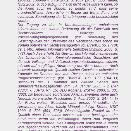
1104/92, 1086/99 -, DVBl 2001, S. 1057 (1059); OLG Hamm,
NStZ 2002, S. 615 (616)) und sich nicht vergewissern kann, ob
die Akten auch im Übrigen so geführt sind, dass seine
grundrechtlichen Ansprüche in Bezug auf Behandlung und
eventuelle Beendigung der Unterbringung nicht beeinträchtigt
werden.
Der Zugang zu den in Krankenunterlagen enthaltenen
Informationen hat zudem Bedeutung für die Effektivität des
Rechtsschutzes in Vollzugs- und
Vollstreckungsangelegenheiten (zur Bedeutung des
Gesichtspunkts der Effektivität des Rechtsschutzes schon im
Vorfeld potentieller Rechtsstreitigkeiten vgl. BVerfGE 65, 1 (70);
69, 1 (49); Albers, Informationelle Selbstbestimmung, 2005, S.
472). Auch dies erhöht das Gewicht des Informationsinteresses
des Untergebrachten. Kriminalprognostische Gutachten, auf
die sich Vollzugs- und Vollstreckungsentscheidungen stützen,
müssen auf sorgfältiger Auswertung der Akten beruhen. Auch
insoweit unterliegt die Qualität solcher Gutachten richterlicher
Kontrolle im Rahmen der vom Richter selbst zu treffenden
Prognoseentscheidung (vgl. BVerfGE 109, 133 (164 f.);
Beschluss der 3. Kammer des Zweiten Senats des
Bundesverfassungsgerichts vom 14. Januar 2005 - 2 BvR
983/04 -, JURIS, Rn. 15; OLG Koblenz, ZfStrVo 2003, S. 301
(302); zur Bedeutung sorgfältiger Aktenauswertung siehe auch
Nedopil, Forensische Psychiatrie, 2. Aufl. 2000, S. 247 f.). In
der Praxis weisen Gutachten aber gerade hinsichtlich der
Auswertung der Akten häufig Mängel auf (vgl. Kröber, NStZ
1999, S. 593 (594, 598)). Diesbezügliche Zweifel an der
Qualität eines Gutachtens lassen sich nur bestätigen oder
ausräumen, wenn die vollständigen Akten zum Vergleich
herangezogen werden. Das Landgericht selbst war in einem
vorausgegangenen Verfahren des Beschwerdeführers über