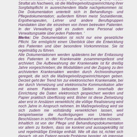
Straftat als Nachweis, ob die Maßregelvollzugseinrichtung ihrer
Sorgfaltspflicht in ausreichendem Maße nachgekommen ist.
Die Dokumentation unterteilt sich in Behandlungs- und
Pflegedokumentation; außerdem führen meist Sozialdienste,
Ergotherapeuten, Lehrer und andere Berufsgruppen
Handakten über die einzelnen von ihnen betreuten Patienten.
In der Verwaltung gibt es zudem eine Personal oder
Verwaltungsakte über jeden Patienten. '
Merke:
Die Dokumentation ist nicht nur eine gesetzliche
Pflicht. Sie ermöglicht einen Überblick über die Entwicklung
des Patienten und über besondere Vorkommnisse. Sie ist
regelmäßig zu führen.
Alle Dokumentationen werden spätestens bei der Entlassung
des Patienten in der Krankenakte zusammengefasst und
archiviert. Die Aufbewahrung der Krankenakte ist für dreißig
Jahre vorgeschrieben; die Modalitäten und der Zugang zu den
archivierten Krankenakten werden durch Archivordnungen
geregelt, die sich die Maßregelvollzugseinrichtungen geben.
Derzeit geht der Trend hin zur elektronischen Krankenakte, bei
der durch Vernetzung und elektronische Kommunikation aller
mit einem Patienten befassten Stellen innerhalb der
Einrichtung die Daten elektronisch gespeichert werden und
Papier praktisch überflüssig wird. Bisher ist diese Zielsetzung
aber erst in Ansätzen verwirklicht; die völlige Realisierung wird
noch Jahre in Anspruch nehmen. Im Maßregelvollzug wird sie
sich zudem nie vollständig verwirklichen lassen, weil
beispielsweise die Ausfertigungen von Urteilen und
Beschlüssen in schriftlicher Form aufbewahrt werden müssen.
Inhaltlich ist von der Pflege und Behandlungsdokumentation
vor allem zu fordern, dass sie konkret und aussagekräftig ist
und regelmäßige Einträge enthält. Wie oft das ist, richtet sich
danach, ob ein Patient gerade Probleme bereitet, ob intensive