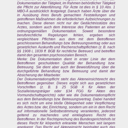
Dokumentation der Tätigkeit, im Rahmen behördlicher Tätigkeit
die Pflicht zur Aktenführung. Für Ärzte ist dies in § 10 Abs. 1
MBO-Ä ausdrücklich festgelegt. Danach haben Ärzte über die
in Ausübung ihres Berufs gemachten Feststellungen und
getroffenen Maßnahmen die erforderlichen Aufzeichnungen zu
machen. Diese dienen nicht nur der Gedächtnisstütze des
Arztes, sondern auch dem Interesse des Patienten an einer
ordnungsgemäßen Dokumentation. Soweit besondere
berufsrechtliche Regelungen fehlen, ergeben sich
vergleichbare Pflichten aus dem mit dem Betroffenen
geschlossenen Behandlungs bzw. Betreuungsvertrag oder aus
gesetzlichen Auskunfts und Rechenschaftspflichten (z. B. nach
§§ 1908 i, 1839 ff. BGB für rechtliche Betreuer) und betreffen
damit den gesamten psychosozialen Bereich.
Merke: Die Dokumentation dient in erster Linie der dem
Betroffenen geschuldeten Qualität der Behandlung bzw.
Betreuung. Sie dient aber auch der Beweisführung über die
durchgeführte Behandlung bzw. Betreuung und damit der
Absicherung der Mitarbeiter.
Der Dokumentationspflicht steht das Akteneinsichtsrecht des
Betroffenen gegenüber. Dieses ergibt sich aus gesetzlichen
Vorschriften (z. B. § 25 SGB X für Akten der
Sozialleistungsträger oder §34 FGG für Akten des
Vormundschaftsgerichts) oder wie die Dokumentationspflicht
aus dem Behandlungs bzw. Betreuungsvertrag. Dabei handelt
es sich nicht um eine bloße Obliegenheit oder Verpflichtung
des Arztes bzw. der, Einrichtung, sondern um ein in dem Recht
auf informationelle Selbstbestimmung verankertes, jederzeit
geltend zu machendes und einklagbares Recht des
Betroffenen. In der Rechtsprechung des Bundesgerichtshofs ist
dieses Recht für körperlich erkrankte Menschen seit langem
anerkannt. Das Recht auf Akteneinsicht beinhaltet auch das