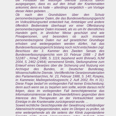
die Fortdauer der Maßregel offenbar zunächst davon
ausgegangen, dass es auf den Inhalt der Krankenakten
ankommt; denn es hatte – allerdings vergeblich – um Vorlage
dieser Akten gebeten. ...
Ob nach den Grundsätzen über den Schutz
personenbezogener Daten, die das Bundesverfassungsgericht
im Volkszählungsurteil entwickelt hat, Amtsträger und andere
öffentlich Bedienstete überhaupt vor einer Offenbarung
personenbezogener Daten insoweit, als es um ihr dienstliches
Handeln geht, in ähnlicher Weise geschützt sind wie
Privatpersonen, und besonders ob auch insoweit
personenbezogene Daten nur auf gesetzlicher Grundlage
erhoben und weitergegeben werden dürfen, hat das
Bundesverfassungsgericht bislang noch nicht entschieden (vgl.
Beschluss der 3. Kammer des Zweiten Senats des
Bundesverfassungsgerichts vom 10. Februar 1988 - 2 BvR
522/87 -, NVwZ 1988, S. 1119; bejahend wohl BVerwG, NJW
2004, S. 2462 (2464); verneinend Simitis, Stellungnahme zum
Entwurf eines Gesetzes über die Sicherung und Nutzung von
Archivgut des Bundes, in: Deutscher Bundestag,
Wissenschaftliche Dienste, Veröffentlichte Gesetzesmaterialien
des Parlamentsarchivs, Nr. 23, Februar 1988, S. 140; Rzepka,
in: Kammeier, Maßregelvollzugsrecht, 2. Aufl. 2002, Rn. H 31).
Diese Frage bedarf im vorliegenden Fall keiner Entscheidung;
denn auch wenn sie zu bejahen sein sollte, würde daraus nicht
folgen, dass im vorliegenden Fall berechtigterweise das
Informationsinteresse des Beschwerdeführers gegenüber dem
Interesse des Therapeuten an der Vertraulichkeit seiner
Einträge in die Krankenakte zurückgesetzt wurde. ...
Soweit rechtliche Gesichtspunkte der Gewährung vollständiger
Akteneinsicht entgegenstünden, wäre im Übrigen zu prüfen, ob
eine weitergehende als die seitens der Klinik zugestandene