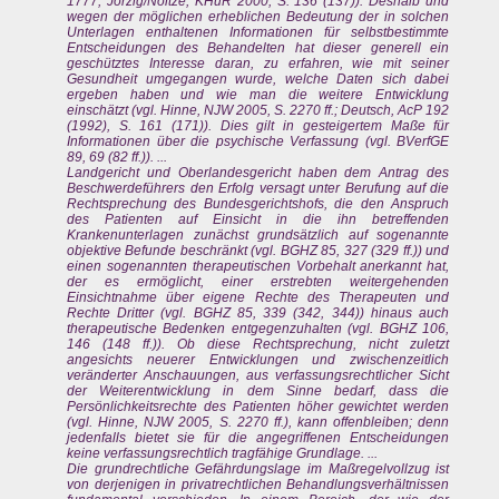
1777; Jorzig/Noltze, KHuR 2000, S. 136 (137)). Deshalb und
wegen der möglichen erheblichen Bedeutung der in solchen
Unterlagen enthaltenen Informationen für selbstbestimmte
Entscheidungen des Behandelten hat dieser generell ein
geschütztes Interesse daran, zu erfahren, wie mit seiner
Gesundheit umgegangen wurde, welche Daten sich dabei
ergeben haben und wie man die weitere Entwicklung
einschätzt (vgl. Hinne, NJW 2005, S. 2270 ff.; Deutsch, AcP 192
(1992), S. 161 (171)). Dies gilt in gesteigertem Maße für
Informationen über die psychische Verfassung (vgl. BVerfGE
89, 69 (82 ff.)). ...
Landgericht und Oberlandesgericht haben dem Antrag des
Beschwerdeführers den Erfolg versagt unter Berufung auf die
Rechtsprechung des Bundesgerichtshofs, die den Anspruch
des Patienten auf Einsicht in die ihn betreffenden
Krankenunterlagen zunächst grundsätzlich auf sogenannte
objektive Befunde beschränkt (vgl. BGHZ 85, 327 (329 ff.)) und
einen sogenannten therapeutischen Vorbehalt anerkannt hat,
der es ermöglicht, einer erstrebten weitergehenden
Einsichtnahme über eigene Rechte des Therapeuten und
Rechte Dritter (vgl. BGHZ 85, 339 (342, 344)) hinaus auch
therapeutische Bedenken entgegenzuhalten (vgl. BGHZ 106,
146 (148 ff.)). Ob diese Rechtsprechung, nicht zuletzt
angesichts neuerer Entwicklungen und zwischenzeitlich
veränderter Anschauungen, aus verfassungsrechtlicher Sicht
der Weiterentwicklung in dem Sinne bedarf, dass die
Persönlichkeitsrechte des Patienten höher gewichtet werden
(vgl. Hinne, NJW 2005, S. 2270 ff.), kann offenbleiben; denn
jedenfalls bietet sie für die angegriffenen Entscheidungen
keine verfassungsrechtlich tragfähige Grundlage. ...
Die grundrechtliche Gefährdungslage im Maßregelvollzug ist
von derjenigen in privatrechtlichen Behandlungsverhältnissen