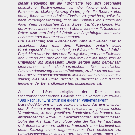
dieser Regelung für die Psychiatrie. Wo sich besondere
gesetzliche Bestimmungen für die Akteneinsicht durch
Patienten im Maßregelvollzug finden, geht die Tendenz eher
dahin, ihnen unbeschränkte Einsicht zu gewähren, teilweise
nach vorheriger Warnung, dass die Kenntnis von Details der
Akten ihren psychischen Zustand beeinträchtigen könne. Von
der Einsicht ausgenommen sind aber in jedem Fall Dokumente
Dritter, also zum Beispiel Briefe von Angehörigen oder auch
Arztbriefe über frühere Behandlungen.
Die Gewährung von Akteneinsicht kann auf keinen Fall so
aussehen, dass man dem Patienten einfach seine
Krankengeschichte zum beliebigen Blättern in die Hand drückt.
Empfehlenswert ist, dass der Bezugstherapeut dem Patienten
den Aufbau der Krankenakte erläutert und ihn fragt, was an
Unterlagen ihn interessiert. Diese werden dann gemeinsam
eingesehen und durchgesprochen. Der inhaltlichen
Auseinandersetzung mit dem Patienten, zu der es am ehesten
über die Verlaufsdokumentation kommen wird, muss man sich
stellen; dies fällt umso leichter, je sachlicher und fachlich
fundierter der Behandlungsverlauf dokumentiert ist.
Aus C. Löser (Mitglied der Rechts- und
Staatswissenschaftlichen Fakultät der Universität Greifswald),
"
Das Recht auf Einsicht in die eigenen Patientenakten
"
Dass die Akteneinsicht aus Unkenntnis über das Einsichtsrecht
des Patienten verweigert wird erscheint an gesichts seiner
Verankerung in den jeweiligen Landesberufsordnungen und
entsprechender Artikel in Fachzeitschriften ausgeschlossen.
Sollte der Arzt bzw. Psychologe oder der Krankenhausträger
sich dennoch weigern, sollte er freundlich, aber bestimmt und
unter Setzung einer angemessenen Frist nochmals zur
Einsichtsgewährung aufgefordert werden. Wenn auch das