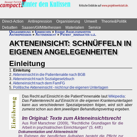
Direct-Action
Antirepression
Organisierung
Umwelt
Theorie&Politik
Debatten
Saasen/GI/Mittelhessen
Materialien
Service
Organisierung
»
Einmischen
»
Eigene Angelegenheiten
Antirepression
»
Akteneinsicht
»
Patient_innenakten u.ä.
AKTENEINSICHT: SCHNÜFFELN IN
EIGENEN ANGELEGENHEITEN
Einleitung
1.
Einleitung
2.
Akteneinsicht in die Patientenakte nach BGB
3.
Akteneinsicht nach Sozialgesetzbuch
4.
Akteneinsicht nach dem FamFG
5.
Politische Akteneinsicht - nicht nur die eigenen Unterlagen
Das Recht auf Einsicht in die Patient*innenakte laut
Wikipedia
:
Das Patientenrecht auf Einsicht in die eigenen Krankenunterlagen
kann aus verschiedenen Spezialgesetzen folgen, wird sich aber
zumeist schon aus dem jeweiligen Behandlungsvertrag ergeben.
Im Original: Texte zum Akteneinsichtsrecht
Aus Rolf Marschner (2009), "Rechtliche Grundlagen für die
Arbeit in psychiatrischen Einrichtungen" (S. 44ff.)
Dokumentation und Akteneinsicht
Im Rahmen der beruflichen Aufgaben besteht die Pflicht zur