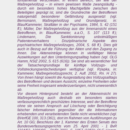
fundamental verschieden. In einem Bereich, der wie der
Maßregelvollzug – in einem gewissen Maße zwangsläufig -
durch ein besonders hohes Machtgefälle zwischen den
Beteiligten geprägt ist, sind die Grundrechte der Betroffenen
naturgemäß besonderer Gefährdung ausgesetzt (vgl.
Bernsmann, Maßregelvollzug und Grundgesetz, in:
Blau/Kammeier, Straftäter in der Psychiatrie, 1984, S. 42 (151
ff.); Müller, Der Maßregelvollzug aus der Innenansicht eines
Betroffenen, in: Blau/Kammeier, a.a.O., S. 107 (113 ff.);
Lindemann, Die Sanktionierung unbotmäßigen
Patientenverhaltens - Disziplinarische Aspekte des
psychiatrischen Maßregelvollzuges, 2004, S. 68 ff.). Dies gilt
auch in Bezug auf die Führung der Akten und den Zugang zu
ihnen. Die Akteneinträge können in vielfältiger Weise
Auswirkungen auf den Unterbringungsalltag haben (vgl. OLG
Hamm, NStZ 2002, S. 615 (616)). Sie sind als wesentlicher Teil
der Tatsachengrundlage für künftige Vollzugs- und
Vollstreckungsentscheidungen verfügbar (vgl. Rzepka, in:
Kammeier, Maßregelvollzugsrecht, 2. Aufl. 2002, Rn. H 27).
Von ihnen hängt sowohl die Ausgestaltung des Vollzugsalltags
des Betroffenen und dessen Aussicht, einzelne Freiheiten oder
seine Freiheit insgesamt wiederzuerlangen, nicht unwesentlich
ab.
Vor diesem Hintergrund besteht an der Akteneinsicht im
Maßregelvollzug auch deshalb ein besonders starkes
verfassungsrechtlich geschütztes Interesse, weil der Betroffene
ohne sie seinen Anspruch auf Löschung oder Berichtigung
falscher Informationen gegenüber der die Informationen
erhebenden und verarbeitenden Stelle nicht verwirklichen (vgl.
BVerfGE 100, 313 (361), dort im Rahmen von Ausführungen zu
Art. 10 GG; Beschluss der 1. Kammer des Ersten Senats des
Bundesverfassungsgerichts vom 25. April 2001 - 1 BvR