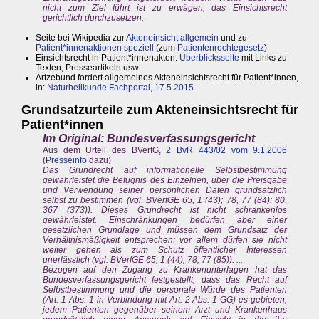
nicht zum Ziel führt ist zu erwägen, das Einsichtsrecht
gerichtlich durchzusetzen.
Seite bei Wikipedia zur
Akteneinsicht allgemein
und zu
Patient*innenaktionen speziell
(zum
Patientenrechtegesetz
)
Einsichtsrecht in Patient*innenakten:
Überblicksseite
mit Links zu
Texten, Presseartikeln usw.
Ärtzebund fordert allgemeines Akteneinsichtsrecht für Patient*innen,
in:
Naturheilkunde Fachportal, 17.5.2015
Grundsatzurteile zum Akteneinsichtsrecht für
Patient*innen
Im Original: Bundesverfassungsgericht
Aus dem Urteil des BVerfG,
2 BvR 443/02 vom 9.1.2006
(
Presseinfo
dazu)
Das Grundrecht auf informationelle Selbstbestimmung
gewährleistet die Befugnis des Einzelnen, über die Preisgabe
und Verwendung seiner persönlichen Daten grundsätzlich
selbst zu bestimmen (vgl. BVerfGE 65, 1 (43); 78, 77 (84); 80,
367 (373)). Dieses Grundrecht ist nicht schrankenlos
gewährleistet. Einschränkungen bedürfen aber einer
gesetzlichen Grundlage und müssen dem Grundsatz der
Verhältnismäßigkeit entsprechen; vor allem dürfen sie nicht
weiter gehen als zum Schutz öffentlicher Interessen
unerlässlich (vgl. BVerfGE 65, 1 (44); 78, 77 (85)). ...
Bezogen auf den Zugang zu Krankenunterlagen hat das
Bundesverfassungsgericht festgestellt, dass das Recht auf
Selbstbestimmung und die personale Würde des Patienten
(Art. 1 Abs. 1 in Verbindung mit Art. 2 Abs. 1 GG) es gebieten,
jedem Patienten gegenüber seinem Arzt und Krankenhaus