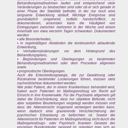
Behandlungsmaßnahmen laufen und entsprechend viele
Veränderungen zu beobachten sind oder ob er sich gerade in
einer Phase der Stabilität befindet, in der nur noch eine
langsame Entwicklung abläuft. Wichtige Ereignisse sind
grundsätzlich umgehend, notfalls handschriftlich, zu
dokumentieren, ansonsten kann die Häufigkeit von
Eintragungen zwischen mehreren in der Woche und einem
innerhalb von etwa vierzehn Tagen schwanken. Dokumentiert
werden:
• alle Besonderheiten,
• in regelmäßigen Abständen die kontinuierlich ablaufende
Entwicklung,
• Verhaltensänderungen vor dem Hintergrund des
Behandlungsplans,
• Begründungen und Überlegungen zu bestimmten
Behandlungsmaßnahmen oder dem Procedere allgemein
sowie
• prognostische Oberlegungen.
Auch die Entscheidungswege, die zur Gewährung oder
Rücknahme bestimmter Lockerungen führen, müssen stets
nachvollziehbar dokumentiert werden.
Wie jeder Patient, der in einem Krankenhaus behandelt wird,
haben auch Patienten im Maßregelvollzug ein Recht auf
Einsicht in ihre Krankenakte. Für die Psychiatrie allgemein gilt
dabei die Einschränkung, dass nur objektive Befunde, nicht
aber subjektive Beurteilungen vorgelegt werden müssen und
dass die Akteneinsicht insgesamt verweigert werden kann,
wenn dadurch eine gravierende Verschlechterung der
psychischen Erkrankung zu befürchten ist. Soweit die
Akteneinsicht für Patienten im Maßregelvollzug nicht durch die
Maßregelvollzugs- oder Psychisch Kranken Gesetze der
einzelnen Bundesländer geregelt ist, orientiert man sich an