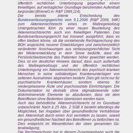
öffentlich rechtlichen Unterbringung gegenüber einem
freiwilligen, auf vertraglicher Grundlage beruhenden Aufenthalt
begründet (BVerwG in: R&P 1989,114).
Die bereits zitierte Entscheidung des
Bundesverfassungsgerichts vom 9.1.2006
(R&P 2006, 94ff.)
zum Akteneinsichtsrecht eines im Maßregelvollzug
Untergebrachten führt zu einer neuen Beurteilung des
Akteneinsichtsrechts auch von freiwilligen Patienten. Das
Bundesverfassungsgericht hat insoweit ausgeführt, dass es
offen bleiben könne, ob die vorstehende Rechtsprechung des
BGH angesichts neuerer Entwicklungen und zwischenzeitlich
veränderter Anschauungen aus verfassungsrechtlicher Sicht
der Weiterentwicklung in dem Sinne bedürfe, dass die
Persönlichkeitsrechte des Patienten höher gewichtet werden.
Dies ist ein deutlicher Hinweis darauf, dass auch außerhalb
des Maßregelvollzugs und der öffentlich rechtlichen
Unterbringung ein Akteneinsichtsrecht des psychisch kranken
Menschen in seine vollständigen Krankenunterlagen von
seltenen Ausnahmen abgesehen besteht. Dies gilt nicht nur für
psychiatrische Krankenhäuser, sondern ebenso für
niedergelassene Ärzte und psychosoziale Einrichtungen. Die
Dokumentation ist deshalb ohne stigmatisierende oder
diskriminierende Elemente so abzufassen, dass sie dem
Betroffenen ohne Bedenken überlassen werden kann.
Auch das behördliche Akteneinsichtsrecht ist im Grundsatz
unbeschränkt. Nach § 25 Abs. 2 SGB X besteht allerdings die
Möglichkeit, bei Angaben über gesundheitliche Verhältnisse
den Akteninhalt durch einen Arzt vermitteln zu lassen, soweit
ein gesundheitlicher Nachteil des Betroffenen zu befürchten ist.
Dies entspricht im Wesentlichen der oben genannten Gü-
terabwägung.
Die Rechtsprechung hat in diesem Zusammenhang auch die