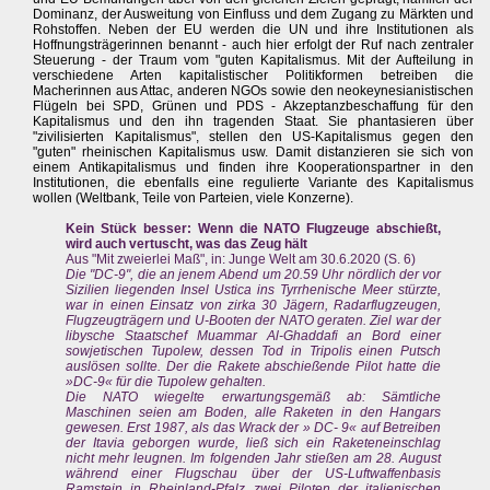
Dominanz, der Ausweitung von Einfluss und dem Zugang zu Märkten und
Rohstoffen. Neben der EU werden die UN und ihre Institutionen als
Hoffnungsträgerinnen benannt - auch hier erfolgt der Ruf nach zentraler
Steuerung - der Traum vom "guten Kapitalismus. Mit der Aufteilung in
verschiedene Arten kapitalistischer Politikformen betreiben die
Macherinnen aus Attac, anderen NGOs sowie den neokeynesianistischen
Flügeln bei SPD, Grünen und PDS - Akzeptanzbeschaffung für den
Kapitalismus und den ihn tragenden Staat. Sie phantasieren über
"zivilisierten Kapitalismus", stellen den US-Kapitalismus gegen den
"guten" rheinischen Kapitalismus usw. Damit distanzieren sie sich von
einem Antikapitalismus und finden ihre Kooperationspartner in den
Institutionen, die ebenfalls eine regulierte Variante des Kapitalismus
wollen (Weltbank, Teile von Parteien, viele Konzerne).
Kein Stück besser: Wenn die NATO Flugzeuge abschießt,
wird auch vertuscht, was das Zeug hält
Aus "Mit zweierlei Maß", in: Junge Welt am 30.6.2020 (S. 6)
Die "DC-9", die an jenem Abend um 20.59 Uhr nördlich der vor
Sizilien liegenden Insel Ustica ins Tyrrhenische Meer stürzte,
war in einen Einsatz von zirka 30 Jägern, Radarflugzeugen,
Flugzeugträgern und U-Booten der NATO geraten. Ziel war der
libysche Staatschef Muammar Al-Ghaddafi an Bord einer
sowjetischen Tupolew, dessen Tod in Tripolis einen Putsch
auslösen sollte. Der die Rakete abschießende Pilot hatte die
»DC-9« für die Tupolew gehalten.
Die NATO wiegelte erwartungsgemäß ab: Sämtliche
Maschinen seien am Boden, alle Raketen in den Hangars
gewesen. Erst 1987, als das Wrack der » DC- 9« auf Betreiben
der Itavia geborgen wurde, ließ sich ein Raketeneinschlag
nicht mehr leugnen. Im folgenden Jahr stießen am 28. August
während einer Flugschau über der US-Luftwaffenbasis
Ramstein in Rheinland-Pfalz zwei Piloten der italienischen