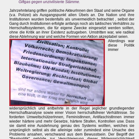
Giftgas gegen unzivilisierte Stämme.
Jahrzehntelang griffen politische Akteurlnnen den Staat und seine Organe
(v.a. Polizei) als Ausgangspunkt allen Übels an. Die Nation und ihre
Institutionen wurden bestenfalls als unvermeidlich betrachtet , selbst der
Gang durch Institutionen erfolgte anfangs noch als taktisches Verhältnis zu
Herrschaftssystemen, die für eigene Zwecke eingesetzt werden sollten,
ohne die Kritik an ihrer Existenz aufzugeben. Umstritten war, wie radikal
diese Ablehnung war und welche Formen von Aktion akzeptabel seien.
Allerdings war
diese Politik
immer
widersprüchlich und entbehrte in der Regel jeglicher grundlegender
Herrschaftsanalyse sowie einer Vision herrschaftsfreier Verhältnisse. So
forderten Umweltschützerlnnen, FeministInnen, Antifaschistlnnen immer
wieder härtere und mehr Gesetze, härtere Strafen, Kontrollen usw. Dass
sie damit eine Ausdehnung genau des Systems wollten, welches sie
ursprünglich selbst als die alleinige oder zumindest eine Ursache des
Problems ansahen, verschwand aus dem Bewusstsein. Der Begriff der
"Realpolitik" gehörte zur Verschleierung dieser Widersprüchlichkeit