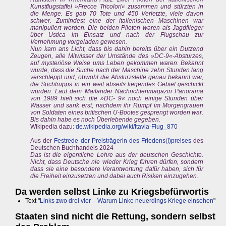
Kunstflugstaffel »Frecce Tricolori« zusammen und stürzten in
die Menge. Es gab 70 Tote und 450 Verletzte, viele davon
schwer. Zumindest eine der italienischen Maschinen war
manipuliert worden. Die beiden Piloten waren als Jagdflieger
über Ustica im Einsatz und nach der Flugschau zur
Vernehmung vorgeladen gewesen.
Nun kam ans Licht, dass bis dahin bereits über ein Dutzend
Zeugen, alle Mitwisser der Umstände des »DC-9«-Absturzes,
auf mysteriöse Weise ums Leben gekommen waren. Bekannt
wurde, dass die Suche nach der Maschine zehn Stunden lang
verschleppt und, obwohl die Absturzstelle genau bekannt war,
die Suchtrupps in ein weit abseits liegendes Gebiet geschickt
wurden. Laut dem Mailänder Nachrichtenmagazin Panorama
von 1989 hielt sich die »DC- 9« noch einige Stunden über
Wasser und sank erst, nachdem ihr Rumpf im Morgengrauen
von Soldaten eines britischen U-Bootes gesprengt worden war.
Bis dahin habe es noch Überlebende gegeben.
Wikipedia dazu:
de.wikipedia.org/wiki/Itavia-Flug_870
Aus der
Festrede der Preisträgerin des Friedens(!)preises
des
Deutschen Buchhandels 2024
Das ist die eigentliche Lehre aus der deutschen Geschichte.
Nicht, dass Deutsche nie wieder Krieg führen dürfen, sondern
dass sie eine besondere Verantwortung dafür haben, sich für
die Freiheit einzusetzen und dabei auch Risiken einzugehen.
Da werden selbst Linke zu Kriegsbefürwortis
Text "
Links zwo drei vier – Warum Linke neuerdings Kriege einsehen
"
Staaten sind nicht die Rettung, sondern selbst