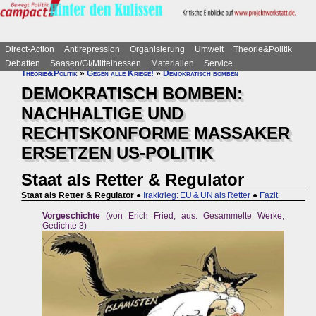
Direct-Action
Antirepression
Organisierung
Umwelt
Theorie&Politik
Debatten
Saasen/GI/Mittelhessen
Materialien
Service
Theorie&Politik
»
Gegen alle Kriege!
»
Demokratisch bomben
DEMOKRATISCH BOMBEN:
NACHHALTIGE UND
RECHTSKONFORME MASSAKER
ERSETZEN US-POLITIK
Staat als Retter & Regulator
Staat als Retter & Regulator
●
Irakkrieg: EU & UN als Retter
●
Fazit
Vorgeschichte
(von Erich Fried, aus: Gesammelte Werke,
Gedichte 3)