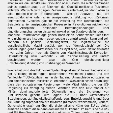
ebenso wie die Debatte um Revolution oder Reform, die nicht nur Gräben
aufriss, sondern auch den Blick von der Qualität politischer Positionen
ablenkte. Wer sich nicht gegen Reformismus entschied, war dann offen für
alle reformistischen Forderungen - weitere Analysen auf die
emanzipatorische oder antiemanzipatorische Wirkung von Reformen
unterblieben. Gleiches galt für die Vorstellung von Revolutionen, die
Beispiele antiemanzipatorischer Prozesse in Revolutionen reichen von
der Akzeptanz nationaler Befreiungsideologien über
Liquidierungsphantasien bis zu technokratischen Staatsvorstellungen.
Moderne Reformvorschläge gehen noch einen Schritt weiter. Der Staat
wird nicht nur als Instrument gesehen, dass genutzt werden kann und soll,
sondern als positive Gestaltungskraft, die legitimerweise die
gesellschaftliche Macht ausübt, weil sie "demokratisch" sei. Die
Vorstellungen gehen inzwischen bis ins Mystische, wenn Nationalstaaten
- vor zehn Jahren noch als Quelle von Machtmissbrauch, Korruption,
Unterdrückung usw. verortet2 - als "Globalisierung von unten"
beschrieben werden, also als Orte gleichberechtigter
Entscheidungsfindung von unabhängigen Menschen.
Wiederholt wird das Bild eines "guten Kapitalismus" betont, begleitet von
der Aufteilung in die "gute" aufstrebende Weltmacht Europa und den
"schlechten" US-Kapitalismus. In der Tat sind Unterschiede europäischer
und amerikanischer Politikstile zu erkennen - was allein schon daran liegt,
dass den europäischen Regierungen viele Mittel fehlen, die der US-
Regierung zur Verfügung stehen. Während von den USA stärker auf
Militär, dominanz-orientierte Diplomatie und die Sicherung von
Einflusszonen gesetzt wird, agiert die EU über wirtschaftliche
Beziehungen, abhängigkeitsschaffende sog. Entwicklungshilfe und über
die Stärkung supranationaler Strukturen (Klimaschutzabkommen, Steuern,
Gerichtshöfe usw.), um über die diplomatische Nähe der EU zu vielen
ärmeren Ländern diese dann dominieren zu können. Im Kern sind die US-
und EU-Bemühungen aber von den gleichen Zielen geprägt, nämlich der