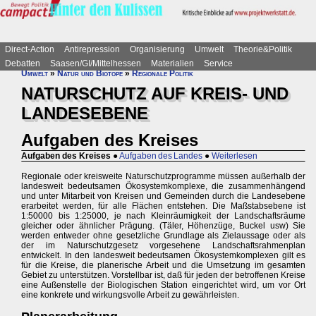
Direct-Action
Antirepression
Organisierung
Umwelt
Theorie&Politik
Debatten
Saasen/GI/Mittelhessen
Materialien
Service
Umwelt
»
Natur und Biotope
»
Regionale Politik
NATURSCHUTZ AUF KREIS- UND
LANDESEBENE
Aufgaben des Kreises
Aufgaben des Kreises
●
Aufgaben des Landes
●
Weiterlesen
Regionale oder kreisweite Naturschutzprogramme müssen außerhalb der
landesweit bedeutsamen Ökosystemkomplexe, die zusammenhängend
und unter Mitarbeit von Kreisen und Gemeinden durch die Landesebene
erarbeitet werden, für alle Flächen entstehen. Die Maßstabsebene ist
1:50000 bis 1:25000, je nach Kleinräumigkeit der Landschaftsräume
gleicher oder ähnlicher Prägung. (Täler, Höhenzüge, Buckel usw) Sie
werden entweder ohne gesetzliche Grundlage als Zielaussage oder als
der im Naturschutzgesetz vorgesehene Landschaftsrahmenplan
entwickelt. In den landesweit bedeutsamen Ökosystemkomplexen gilt es
für die Kreise, die planerische Arbeit und die Umsetzung im gesamten
Gebiet zu unterstützen. Vorstellbar ist, daß für jeden der betroffenen Kreise
eine Außenstelle der Biologischen Station eingerichtet wird, um vor Ort
eine konkrete und wirkungsvolle Arbeit zu gewährleisten.