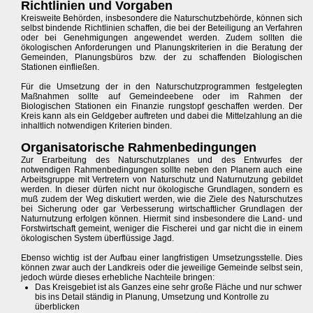
Richtlinien und Vorgaben
Kreisweite Behörden, insbesondere die Naturschutzbehörde, können sich
selbst bindende Richtlinien schaffen, die bei der Beteiligung an Verfahren
oder bei Genehmigungen angewendet werden. Zudem sollten die
ökologischen Anforderungen und Planungskriterien in die Beratung der
Gemeinden, Planungsbüros bzw. der zu schaffenden Biologischen
Stationen einfließen.
Für die Umsetzung der in den Naturschutzprogrammen festgelegten
Maßnahmen sollte auf Gemeindeebene oder im Rahmen der
Biologischen Stationen ein Finanzie rungstopf geschaffen werden. Der
Kreis kann als ein Geldgeber auftreten und dabei die Mittelzahlung an die
inhaltlich notwendigen Kriterien binden.
Organisatorische Rahmenbedingungen
Zur Erarbeitung des Naturschutzplanes und des Entwurfes der
notwendigen Rahmenbedingungen sollte neben den Planern auch eine
Arbeitsgruppe mit Vertretern von Naturschutz und Naturnutzung gebildet
werden. In dieser dürfen nicht nur ökologische Grundlagen, sondern es
muß zudem der Weg diskutiert werden, wie die Ziele des Naturschutzes
bei Sicherung oder gar Verbesserung wirtschaftlicher Grundlagen der
Naturnutzung erfolgen können. Hiermit sind insbesondere die Land- und
Forstwirtschaft gemeint, weniger die Fischerei und gar nicht die in einem
ökologischen System überflüssige Jagd.
Ebenso wichtig ist der Aufbau einer langfristigen Umsetzungsstelle. Dies
können zwar auch der Landkreis oder die jeweilige Gemeinde selbst sein,
jedoch würde dieses erhebliche Nachteile bringen:
Das Kreisgebiet ist als Ganzes eine sehr große Fläche und nur schwer
bis ins Detail ständig in Planung, Umsetzung und Kontrolle zu
überblicken