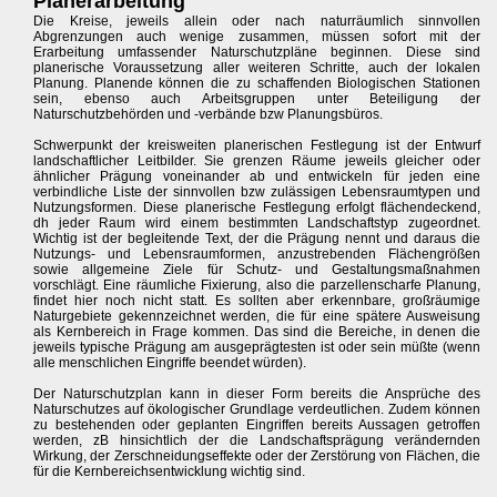
Planerarbeitung
Die Kreise, jeweils allein oder nach naturräumlich sinnvollen
Abgrenzungen auch wenige zusammen, müssen sofort mit der
Erarbeitung umfassender Naturschutzpläne beginnen. Diese sind
planerische Voraussetzung aller weiteren Schritte, auch der lokalen
Planung. Planende können die zu schaffenden Biologischen Stationen
sein, ebenso auch Arbeitsgruppen unter Beteiligung der
Naturschutzbehörden und -verbände bzw Planungsbüros.
Schwerpunkt der kreisweiten planerischen Festlegung ist der Entwurf
landschaftlicher Leitbilder. Sie grenzen Räume jeweils gleicher oder
ähnlicher Prägung voneinander ab und entwickeln für jeden eine
verbindliche Liste der sinnvollen bzw zulässigen Lebensraumtypen und
Nutzungsformen. Diese planerische Festlegung erfolgt flächendeckend,
dh jeder Raum wird einem bestimmten Landschaftstyp zugeordnet.
Wichtig ist der begleitende Text, der die Prägung nennt und daraus die
Nutzungs- und Lebensraumformen, anzustrebenden Flächengrößen
sowie allgemeine Ziele für Schutz- und Gestaltungsmaßnahmen
vorschlägt. Eine räumliche Fixierung, also die parzellenscharfe Planung,
findet hier noch nicht statt. Es sollten aber erkennbare, großräumige
Naturgebiete gekennzeichnet werden, die für eine spätere Ausweisung
als Kernbereich in Frage kommen. Das sind die Bereiche, in denen die
jeweils typische Prägung am ausgeprägtesten ist oder sein müßte (wenn
alle menschlichen Eingriffe beendet würden).
Der Naturschutzplan kann in dieser Form bereits die Ansprüche des
Naturschutzes auf ökologischer Grundlage verdeutlichen. Zudem können
zu bestehenden oder geplanten Eingriffen bereits Aussagen getroffen
werden, zB hinsichtlich der die Landschaftsprägung verändernden
Wirkung, der Zerschneidungseffekte oder der Zerstörung von Flächen, die
für die Kernbereichsentwicklung wichtig sind.