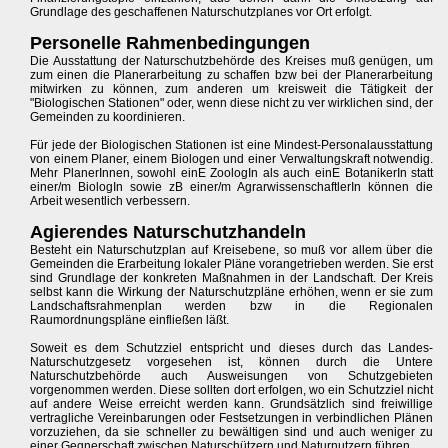
Grundlage des geschaffenen Naturschutzplanes vor Ort erfolgt.
Personelle Rahmenbedingungen
Die Ausstattung der Naturschutzbehörde des Kreises muß genügen, um
zum einen die Planerarbeitung zu schaffen bzw bei der Planerarbeitung
mitwirken zu können, zum anderen um kreisweit die Tätigkeit der
"Biologischen Stationen" oder, wenn diese nicht zu ver wirklichen sind, der
Gemeinden zu koordinieren.
Für jede der Biologischen Stationen ist eine Mindest-Personalausstattung
von einem Planer, einem Biologen und einer Verwaltungskraft notwendig.
Mehr PlanerInnen, sowohl einE ZoologIn als auch einE BotanikerIn statt
einer/m BiologIn sowie zB einer/m AgrarwissenschaftlerIn können die
Arbeit wesentlich verbessern.
Agierendes Naturschutzhandeln
Besteht ein Naturschutzplan auf Kreisebene, so muß vor allem über die
Gemeinden die Erarbeitung lokaler Pläne vorangetrieben werden. Sie erst
sind Grundlage der konkreten Maßnahmen in der Landschaft. Der Kreis
selbst kann die Wirkung der Naturschutzpläne erhöhen, wenn er sie zum
Landschaftsrahmenplan werden bzw in die Regionalen
Raumordnungspläne einfließen läßt.
Soweit es dem Schutzziel entspricht und dieses durch das Landes-
Naturschutzgesetz vorgesehen ist, können durch die Untere
Naturschutzbehörde auch Ausweisungen von Schutzgebieten
vorgenommen werden. Diese sollten dort erfolgen, wo ein Schutzziel nicht
auf andere Weise erreicht werden kann. Grundsätzlich sind freiwillige
vertragliche Vereinbarungen oder Festsetzungen in verbindlichen Plänen
vorzuziehen, da sie schneller zu bewältigen sind und auch weniger zu
einer Gegnerschaft zwischen Naturschützern und Naturnutzern führen.