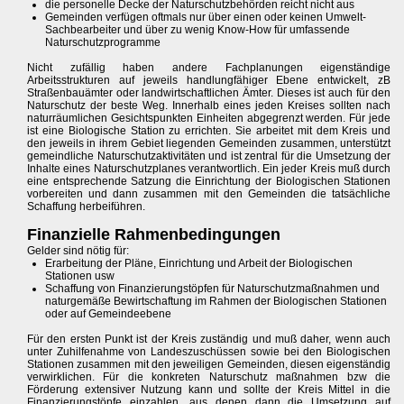
die personelle Decke der Naturschutzbehörden reicht nicht aus
Gemeinden verfügen oftmals nur über einen oder keinen Umwelt-
Sachbearbeiter und über zu wenig Know-How für umfassende
Naturschutzprogramme
Nicht zufällig haben andere Fachplanungen eigenständige
Arbeitsstrukturen auf jeweils handlungfähiger Ebene entwickelt, zB
Straßenbauämter oder landwirtschaftlichen Ämter. Dieses ist auch für den
Naturschutz der beste Weg. Innerhalb eines jeden Kreises sollten nach
naturräumlichen Gesichtspunkten Einheiten abgegrenzt werden. Für jede
ist eine Biologische Station zu errichten. Sie arbeitet mit dem Kreis und
den jeweils in ihrem Gebiet liegenden Gemeinden zusammen, unterstützt
gemeindliche Naturschutzaktivitäten und ist zentral für die Umsetzung der
Inhalte eines Naturschutzplanes verantwortlich. Ein jeder Kreis muß durch
eine entsprechende Satzung die Einrichtung der Biologischen Stationen
vorbereiten und dann zusammen mit den Gemeinden die tatsächliche
Schaffung herbeiführen.
Finanzielle Rahmenbedingungen
Gelder sind nötig für:
Erarbeitung der Pläne, Einrichtung und Arbeit der Biologischen
Stationen usw
Schaffung von Finanzierungstöpfen für Naturschutzmaßnahmen und
naturgemäße Bewirtschaftung im Rahmen der Biologischen Stationen
oder auf Gemeindeebene
Für den ersten Punkt ist der Kreis zuständig und muß daher, wenn auch
unter Zuhilfenahme von Landeszuschüssen sowie bei den Biologischen
Stationen zusammen mit den jeweiligen Gemeinden, diesen eigenständig
verwirklichen. Für die konkreten Naturschutz maßnahmen bzw die
Förderung extensiver Nutzung kann und sollte der Kreis Mittel in die
Finanzierungstöpfe einzahlen, aus denen dann die Umsetzung auf