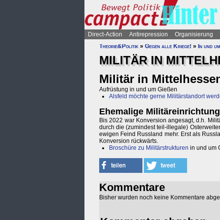
Direct-Action
Antirepression
Organisierung
Theorie&Politik
»
Gegen alle Kriege!
»
In und u
MILITÄR IN MITTEL
Militär in Mittelhesse
Aufrüstung in und um Gießen
Alsfeld möchte gerne Militärstandort wer
Ehemalige Militäreinrichtun
Bis 2022 war Konversion angesagt, d.h. Mili
durch die (zumindest teil-illegale) Osterwei
ewigen Feind Russland mehr. Erst als Russla
Konversion rückwärts.
Broschüre zu Militärstrukturen
in und um 
Kommentare
Bisher wurden noch keine Kommentare abg