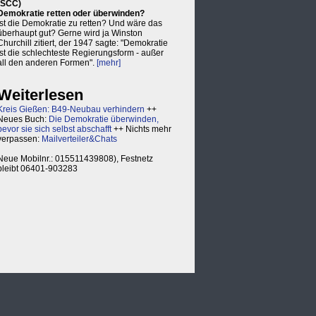
(SCC)
Demokratie retten oder überwinden?
Ist die Demokratie zu retten? Und wäre das
überhaupt gut? Gerne wird ja Winston
Churchill zitiert, der 1947 sagte: "Demokratie
ist die schlechteste Regierungsform - außer
all den anderen Formen".
[mehr]
Weiterlesen
Kreis Gießen: B49-Neubau verhindern
++
Neues Buch:
Die Demokratie überwinden,
bevor sie sich selbst abschafft
++ Nichts mehr
verpassen:
Mailverteiler&Chats
Neue Mobilnr.: 015511439808), Festnetz
bleibt 06401-903283