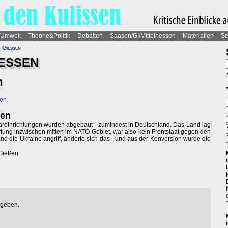
Umwelt
Theorie&Politik
Debatten
Saasen/GI/Mittelhessen
Materialien
Se
m Gießen
HESSEN
n
den
gen
täreinrichtungen wurden abgebaut - zumindest in Deutschland. Das Land lag
tertung inzwischen mitten im NATO-Gebiet, war also kein Frontstaat gegen den
nd die Ukraine angriff, änderte sich das - und aus der Konversion wurde die
Gießen
egeben.