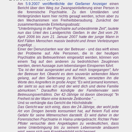
Am
5.9.2007 veröffentlichte der Gießener Anzeiger
einen
Bericht über den Weg zur Zwangseinlieferung einer Person in
die forensische Psychiatrie. Zu den Umständen und
Hintergründen kann hier nichts gesagt werden, schon aber zu
den Mechanismen von Freiheitsberaubung. Zunächst der
zusammenfassende Einleitungsabsatz:
"Unterbringung in der Psychiatrie auf unbestimmte Zeit", lautete
nun das Urteil des Landgerichts Gießen. In der Zeit vom 29.
April 2006 bis zum 21. Januar 2007 hatte der junge Mann in
fünf Fällen Menschen massiv bedroht und ihnen Verletzungen
zugefügt. ...
Einer der Denunzianten war der Betreuer - und das wirft eines
der Probleme auf. Alle Personen, die in der heutigen
Psychiatrie als BetreuerInnen eingesetzt werden, können von
einem Tag auf den anderen zu bedrohlichen ZeugInnen
werden, deren Aussage zum lebenslangen Einsperren führt:
"Da ist der total ausgerastet und auf mich losgegangen", fuhr
der Betreuer fort. Obwohl es dem souverän wirkenden Mann
gelang, auf den Seltersweg zu flüchten, versetzten ihn die
Worte des Angreifers in große Angst: "Es wird jemand kommen,
der sieht so aus wie ich und der wird dich und deine Familie
abmurksen." Daraufhin kündigte der Familienvater sein
Betreuungsverhältnis. Der 42-Jährige ist davon überzeugt: "In
Freiheit ist der Mann eine tickende Zeitbombe." ...
Und so verhängte das Gericht die Höchststrafe:
Das Gericht war sich einig, dass der 24-Jährige, der wohl jede
Art von Drogen bereits konsumiert hat, auf freiem Fuß eine
Gefahr für seine Mitmenschen darstellt. Er wird daher in der
Forensischen Psychiatrie in Haina untergebracht. Richter Peter
Pfister versuchte dem Angeklagten zu verdeutlichen, dass
seine Unterbringung bis zu seinem Lebensende andauern
wird, wenn sich sein Krankheitsbild nicht bessert.