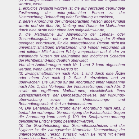
werden, wenn
1. erfolglos versucht worden ist, die auf Vertrauen gegründete
Zustimmung der unter-gebrachten Person zu der
Untersuchung, Behandlung oder Ernährung zu erwirken,
2. deren Anordnung der untergebrachten Person angekündigt
wurde und sie über Art, Umfang und Dauer der Maßnahme
durch eine Ärztin oder einen Arzt aufgeklärt wur-de,
3. die Maßnahme zur Abwendung der Lebens- oder
Gesundheitsgefahr oder zur Wie-derherstellung der Freiheit
geeignet, erforderlich, für die untergebrachte Person nicht mit
unverhältnismäßigen Belastungen und Folgen verbunden ist
und mildere Mittel keinen Erfolg versprechen und 4. der zu
erwartende Nutzen der Maßnahme den möglichen Schaden
der Nichtbehand-lung deutlich überwiegt.
Von den Anforderungen nach Nr. 1 und 2 kann abgesehen
werden, wenn Gefahr im Verzug ist.
(3) Zwangsmaßnahmen nach Abs. 1 sind durch eine Ärztin
oder einen Arzt nach § 2 Satz 6 einzuleiten und zu
überwachen. Die Gründe für die Anordnung einer Maßnahme
nach Abs. 1, das Vorliegen der Voraussetzungen nach Abs. 2
sowie die ergriffenen Maßnah-men, einschließlich ihres
Zwangscharakters, der Durchsetzungsweise, der Wirkungs-
überwachung sowie der Untersuchungs- und
Behandlungsverlauf sind zu dokumentieren.
(4) Die Behandlung aufgrund einer Anordnung nach Abs. 2
bedarf der vorherigen Ge-nehmigung der Fachaufsicht. Gegen
die Anordnung kann nach § 109 der Strafprozess-ordnung
gerichtliche Entscheidung beantragt werden.
(5) Zur Gewährleistung des Gesundheitsschutzes und der
Hygiene ist die zwangsweise körperliche Untersuchung der
untergebrachten Person zulässig, wenn sie nicht mit einem
körperlichen Eingriff verbunden ist.