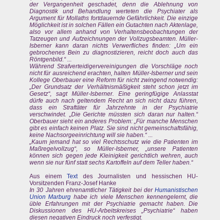
der Vergangenheit geschadet, denn die Ablehnung von
Diagnostik und Behandlung werteten die Psychiater als
Argument für Mollaths fortdauernde Gefährlichkeit. Die einzige
Möglichkeit ist in solchen Fällen ein Gutachten nach Aktenlage,
also vor allem anhand von Verhaltensbeobachtungen der
Tatzeugen und Aufzeichnungen der Vollzugsbeamten. Müller-
Isberner kann daran nichts Verwerfliches finden: „Um ein
gebrochenes Bein zu diagnostizieren, reicht doch auch das
Röntgenbild.“ ...
Während Strafverteidigervereinigungen die Vorschläge noch
nicht für ausreichend erachten, halten Müller-Isberner und sein
Kollege Oberbauer eine Reform für nicht zwingend notwendig:
„Der Grundsatz der Verhältnismäßigkeit steht schon jetzt im
Gesetz“, sagt Müller-Isberner. Eine geringfügige Anlasstat
dürfe auch nach geltendem Recht an sich nicht dazu führen,
dass ein Straftäter für Jahrzehnte in der Psychiatrie
verschwindet. „Die Gerichte müssten sich daran nur halten.“
Oberbauer sieht ein anderes Problem: „Für manche Menschen
gibt es einfach keinen Platz. Sie sind nicht gemeinschaftsfähig,
keine Nachsorgeeinrichtung will sie haben.“ ...
„Kaum jemand hat so viel Rechtsschutz wie die Patienten im
Maßregelvollzug“, so Müller-Isberner, „unsere Patienten
können sich gegen jede Kleinigkeit gerichtlich wehren, auch
wenn sie nur fünf statt sechs Kartoffeln auf dem Teller haben.“
Aus einem
Text
des Journalisten und hessischen HU-
Vorsitzenden Franz-Josef Hanke
In 30 Jahren ehrenamtlicher Tätigkeit bei der
Humanistischen
Union Marburg
habe ich viele Menschen kennengelernt, die
üble Erfahrungen mit der Psychiatrie gemacht haben. Die
Diskussionen des HU-Arbeitskreises „Psychiatrie“ haben
diesen negativen Eindruck noch verfestigt.