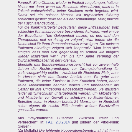
Forensik. Eine Chance, wieder in Freiheit zu gelangen, hatte er
bisher nur dann, wenn die Fachleute einschätzten, dass er in
Zukunft wahrscheinlich keine Straftaten mehr begehen wird.
Damit sei ein solcher Mensch mit psychischer Störung
schlechter gestellt gewesen als der schuldfähige Täter, machte
der Psychiater deutlich. ...
Für die Klinikmitarbeiter bedeuteten diese Entlassungen trotz
schlechter Kriminalprognose besonderen Aufwand, weil einige
der Betroffenen "die Gelegenheit nutzen, es uns und den
Therapeuten mal so richtig zu zeigen", etwa indem sie die
Unterschrift für ihren Personalausweis verweigern. Die meisten
Patienten allerdings zeigten sich kooperativ: "Man kann sich
einigen, dass man sich gegenseitig so schnell wie möglich
wieder loswerden will." Vier bis fünf Jahre verbringt der
Durchschnittspatient in der Forensik.
Ebenfalls das Bundesverfassungsgericht hat vor zweieinhalb
Jahren die Rechtsgrundlagen zur Zwangsbehandlung für
verfassungswidrig erklärt – zunächst für Rheinland-Pfalz, aber
in Hessen sieht das Gesetz ähnlich aus. Es gebe aber
Patienten, die keine Einsicht in ihre Krankheit haben, daher
keine Medikamente nehmen wollen und unbehandelt als
Gefahr für ihre Umgebung eingeschätzt werden. Sie müssten
leider im "Einschluss" untergebracht werden, um Mitpatienten
und Mitarbeiter vor Gewalt zu schützen, so Müller-Isberner.
Betroffen seien in Hessen bereits 24 Menschen; in Riedstadt
seien eigens für solche Fälle bereits weitere Einzelzellen
geschaffen worden.
Aus "Psychiatrische Gutachten: Zwischen Irrsinn und
Verbrechen", in:
FAZ, 2.8.2014
(mit Bildern der Vitos-Klinik
Gießen)
(Zu Mollath:)
Die fehlende Kooperationsbereitschaft hat ihm in