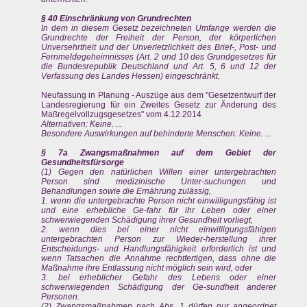
§ 40 Einschränkung von Grundrechten
In dem in diesem Gesetz bezeichneten Umfange werden die
Grundrechte der Freiheit der Person, der körperlichen
Unversehrtheit und der Unverletzlichkeit des Brief-, Post- und
Fernmeldegeheimnisses (Art. 2 und 10 des Grundgesetzes für
die Bundesrepublik Deutschland und Art. 5, 6 und 12 der
Verfassung des Landes Hessen) eingeschränkt.
Neufassung in Planung - Auszüge aus dem "Gesetzentwurf der
Landesregierung für ein Zweites Gesetz zur Änderung des
Maßregelvollzugsgesetzes" vom 4.12.2014
Alternativen: Keine. ...
Besondere Auswirkungen auf behinderte Menschen: Keine. ...
§ 7a Zwangsmaßnahmen auf dem Gebiet der
Gesundheitsfürsorge
(1) Gegen den natürlichen Willen einer untergebrachten
Person sind medizinische Unter-suchungen und
Behandlungen sowie die Ernährung zulässig,
1. wenn die untergebrachte Person nicht einwilligungsfähig ist
und eine erhebliche Ge-fahr für ihr Leben oder einer
schwerwiegenden Schädigung ihrer Gesundheit vorliegt,
2. wenn dies bei einer nicht einwilligungsfähigen
untergebrachten Person zur Wieder-herstellung ihrer
Entscheidungs- und Handlungsfähigkeit erforderlich ist und
wenn Tatsachen die Annahme rechtfertigen, dass ohne die
Maßnahme ihre Entlassung nicht möglich sein wird, oder
3. bei erheblicher Gefahr des Lebens oder einer
schwerwiegenden Schädigung der Ge-sundheit anderer
Personen.
(2) Zwangsmaßnahmen nach Abs. 1 dürfen nur angeordnet