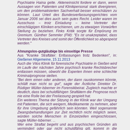
Psychiatrie Haina gelte. Akteneinsicht fordere er dann, wenn
Aussagen von Patienten und Klinikpersonal stark divergieren,
um den problematisierten Sachverhalt besser einschätzen zu
können. Laut Urteil des Bundesverfassungsgerichtes vom
Januar 2006 sei dies auch sein gutes Recht. Leider waren im
Ausschuss – trotz Einladung – keine Vertreter der
einschlägigen Kliniken erschienen, um zu etwaigen Vorwürfen
Stellung zu beziehen. Finks Kritik sorgte für Empörung im
Gremium. Günther Semmler (FW): "Es ist unakzeptabel, dass
Vertreter des Kreises und somit der Öffentlichkeit so abgespeist
werden."
Ahnungslos-gutgläubige bis einseitige Presse
Aus "Kranke Straftäter: Entlassungen trotz Bedenken", in:
Gießener Allgemeine, 15.11.2013
Auch die Vitos Klinik für forensische Psychiatrie in Gießen wird
im Laufe der nächsten Jahre psychisch kranke Rechtsbrecher
entlassen müssen, obwohl die Experten ihnen eine schlechte
Kriminalprognose stellen.
"Bei dem einen oder anderen, der dann rauskommen könnte,
schläft man nicht so gut", sagte der Ärztliche Direktor Dr.
Rüdiger Müller-Isberner im Forensikbeirat. Zugleich machte er
deutlich, dass bei schuldfähigen Straftätern die Prognose noch
nie eine Rolle bei der Freilassung gespielt hat.
Ein weiteres Thema der Sitzung in der Klinik war der Umgang
mit Patienten, die sich weigern, Medikamente zu nehmen, aber
für ihre Umgebung gefährlich sein könnten. Weil sogenannte
Zwangsbehandlungen zur Zeit rechtlich nicht möglich seien,
würden solche Menschen in Einzelzellen eingeschlossen,
sagte Müller-Isberner. ...
Wer eine Straftat begeht und aus psychischen Gründen als
vermindert oder gar nicht schuldfähig gilt, kommt in die