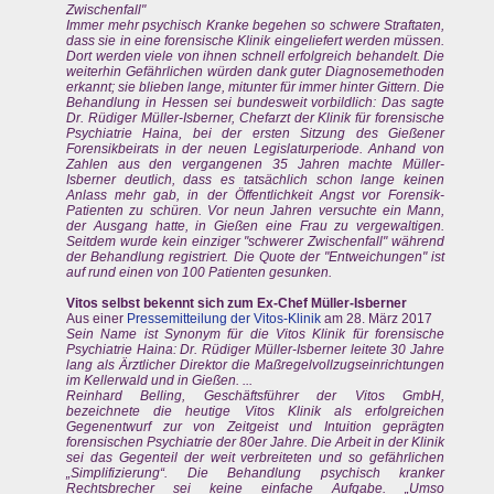
Zwischenfall"
Immer mehr psychisch Kranke begehen so schwere Straftaten,
dass sie in eine forensische Klinik eingeliefert werden müssen.
Dort werden viele von ihnen schnell erfolgreich behandelt. Die
weiterhin Gefährlichen würden dank guter Diagnosemethoden
erkannt; sie blieben lange, mitunter für immer hinter Gittern. Die
Behandlung in Hessen sei bundesweit vorbildlich: Das sagte
Dr. Rüdiger Müller-Isberner, Chefarzt der Klinik für forensische
Psychiatrie Haina, bei der ersten Sitzung des Gießener
Forensikbeirats in der neuen Legislaturperiode. Anhand von
Zahlen aus den vergangenen 35 Jahren machte Müller-
Isberner deutlich, dass es tatsächlich schon lange keinen
Anlass mehr gab, in der Öffentlichkeit Angst vor Forensik-
Patienten zu schüren. Vor neun Jahren versuchte ein Mann,
der Ausgang hatte, in Gießen eine Frau zu vergewaltigen.
Seitdem wurde kein einziger "schwerer Zwischenfall" während
der Behandlung registriert. Die Quote der "Entweichungen" ist
auf rund einen von 100 Patienten gesunken.
Vitos selbst bekennt sich zum Ex-Chef Müller-Isberner
Aus einer
Pressemitteilung der Vitos-Klinik
am 28. März 2017
Sein Name ist Synonym für die Vitos Klinik für forensische
Psychiatrie Haina: Dr. Rüdiger Müller-Isberner leitete 30 Jahre
lang als Ärztlicher Direktor die Maßregelvollzugseinrichtungen
im Kellerwald und in Gießen. ...
Reinhard Belling, Geschäftsführer der Vitos GmbH,
bezeichnete die heutige Vitos Klinik als erfolgreichen
Gegenentwurf zur von Zeitgeist und Intuition geprägten
forensischen Psychiatrie der 80er Jahre. Die Arbeit in der Klinik
sei das Gegenteil der weit verbreiteten und so gefährlichen
„Simplifizierung“. Die Behandlung psychisch kranker
Rechtsbrecher sei keine einfache Aufgabe. „Umso