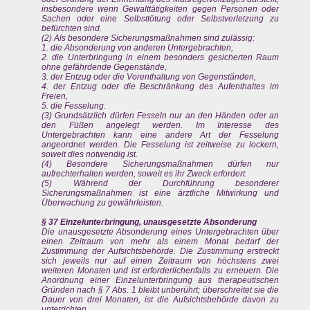
insbesondere wenn Gewalttätigkeiten gegen Personen oder
Sachen oder eine Selbsttötung oder Selbstverletzung zu
befürchten sind.
(2) Als besondere Sicherungsmaßnahmen sind zulässig:
1. die Absonderung von anderen Untergebrachten,
2. die Unterbringung in einem besonders gesicherten Raum
ohne gefährdende Gegenstände,
3. der Entzug oder die Vorenthaltung von Gegenständen,
4. der Entzug oder die Beschränkung des Aufenthaltes im
Freien,
5. die Fesselung.
(3) Grundsätzlich dürfen Fesseln nur an den Händen oder an
den Füßen angelegt werden. Im Interesse des
Untergebrachten kann eine andere Art der Fesselung
angeordnet werden. Die Fesselung ist zeitweise zu lockern,
soweit dies notwendig ist.
(4) Besondere Sicherungsmaßnahmen dürfen nur
aufrechterhalten werden, soweit es ihr Zweck erfordert.
(5) Während der Durchführung besonderer
Sicherungsmaßnahmen ist eine ärztliche Mitwirkung und
Überwachung zu gewährleisten.
§ 37 Einzelunterbringung, unausgesetzte Absonderung
Die unausgesetzte Absonderung eines Untergebrachten über
einen Zeitraum von mehr als einem Monat bedarf der
Zustimmung der Aufsichtsbehörde. Die Zustimmung erstreckt
sich jeweils nur auf einen Zeitraum von höchstens zwei
weiteren Monaten und ist erforderlichenfalls zu erneuern. Die
Anordnung einer Einzelunterbringung aus therapeutischen
Gründen nach § 7 Abs. 1 bleibt unberührt; überschreitet sie die
Dauer von drei Monaten, ist die Aufsichtsbehörde davon zu
unterrichten.