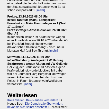
eine gefestigte Feindschaft zwischen uns und
der Staatsanwaltschaft Braunschweig Es ist
schon viel passiert: 1.
[mehr]
Freitag, 23.10.2026 08:00 Uhr
in/bei Frankfurt (Main), Landgericht
Frankfurt am Main, Hammelsgasse 1 (Saal
17, 1. Stock)
Prozess wegen Abseilaktion am 26.10.2020
über A5
In der ersten Instanz im Strafprozess wegen
einer Abseilaktion am 26.10.2020 über der A5
bei Frankfurt Zeppelinheim wurden
drakonische Strafen verhängt - bis zu neun
Monaten Haft (auf Bewährung).
[mehr]
Mittwoch, 11.11.2026 11:30 Uhr
in/bei Wolfsburg, Amtsgericht Wolfsburg
Strafprozess wegen Aktion auf VW-Gelände
Der Zug, der Braunkohle für das VW-eigene
Kraftwerk bringt, wurde blockiert. Mit dabei
war der Journalist Jörg Bergstedt, der wegen
seinen kritischen Filmen bei der Justiz und
Polizei in Raum Braunschweig/Wolfsburg
verhasst ist.
[mehr]
Weiterlesen
Kreis Gießen: B49-Neubau verhindern
++
Neues Buch:
Die Demokratie überwinden,
bevor sie sich selbst abschafft
++ Nichts mehr