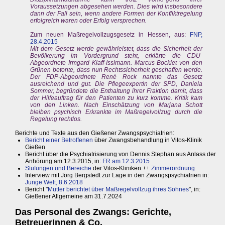
Voraussetzungen abgesehen werden. Dies wird insbesondere
dann der Fall sein, wenn andere Formen der Konfliktregelung
erfolgreich waren oder Erfolg versprechen.
Zum neuen Maßregelvollzugsgesetz in Hessen, aus:
FNP,
28.4.2015
Mit dem Gesetz werde gewährleistet, dass die Sicherheit der
Bevölkerung im Vordergrund steht, erklärte die CDU-
Abgeordnete Irmgard Klaff-Isslmann. Marcus Bocklet von den
Grünen betonte, dass nun Rechtssicherheit geschaffen werde.
Der FDP-Abgeordnete René Rock nannte das Gesetz
ausreichend und gut. Die Pflegeexpertin der SPD, Daniela
Sommer, begründete die Enthaltung ihrer Fraktion damit, dass
der Hilfeauftrag für den Patienten zu kurz komme. Kritik kam
von den Linken. Nach Einschätzung von Marjana Schott
bleiben psychisch Erkrankte im Maßregelvollzug durch die
Regelung rechtlos.
Berichte und Texte aus den Gießener Zwangspsychiatrien:
Bericht einer Betroffenen
über Zwangsbehandlung in Vitos-Klinik
Gießen
Bericht über die Psychiatrisierung von Dennis Stephan aus Anlass der
Anhörung am 12.3.2015, in:
FR am 12.3.2015
Stufungen und Bereiche
der Vitos-Kliniken ++
Zimmerordnung
Interview mit Jörg Bergstedt zur Lage in den Zwangspsychiatrien in:
Junge Welt, 8.6.2018
Bericht "
Mutter berichtet über Maßregelvollzug ihres Sohnes
", in:
Gießener Allgemeine am 31.7.2024
Das Personal des Zwangs: Gerichte,
BetreuerInnen & Co.