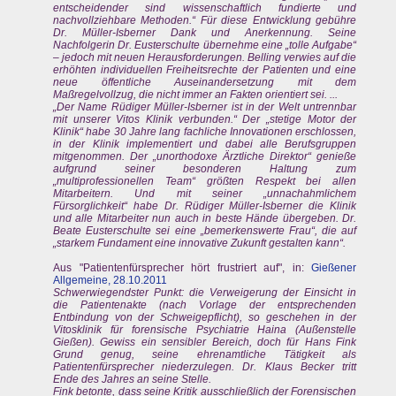
entscheidender sind wissenschaftlich fundierte und
nachvollziehbare Methoden.“ Für diese Entwicklung gebühre
Dr. Müller-Isberner Dank und Anerkennung. Seine
Nachfolgerin Dr. Eusterschulte übernehme eine „tolle Aufgabe“
– jedoch mit neuen Herausforderungen. Belling verwies auf die
erhöhten individuellen Freiheitsrechte der Patienten und eine
neue öffentliche Auseinandersetzung mit dem
Maßregelvollzug, die nicht immer an Fakten orientiert sei. ...
„Der Name Rüdiger Müller-Isberner ist in der Welt untrennbar
mit unserer Vitos Klinik verbunden.“ Der „stetige Motor der
Klinik“ habe 30 Jahre lang fachliche Innovationen erschlossen,
in der Klinik implementiert und dabei alle Berufsgruppen
mitgenommen. Der „unorthodoxe Ärztliche Direktor“ genieße
aufgrund seiner besonderen Haltung zum
„multiprofessionellen Team“ größten Respekt bei allen
Mitarbeitern. Und mit seiner „unnachahmlichem
Fürsorglichkeit“ habe Dr. Rüdiger Müller-Isberner die Klinik
und alle Mitarbeiter nun auch in beste Hände übergeben. Dr.
Beate Eusterschulte sei eine „bemerkenswerte Frau“, die auf
„starkem Fundament eine innovative Zukunft gestalten kann“.
Aus "Patientenfürsprecher hört frustriert auf", in:
Gießener
Allgemeine, 28.10.2011
Schwerwiegendster Punkt: die Verweigerung der Einsicht in
die Patientenakte (nach Vorlage der entsprechenden
Entbindung von der Schweigepflicht), so geschehen in der
Vitosklinik für forensische Psychiatrie Haina (Außenstelle
Gießen). Gewiss ein sensibler Bereich, doch für Hans Fink
Grund genug, seine ehrenamtliche Tätigkeit als
Patientenfürsprecher niederzulegen. Dr. Klaus Becker tritt
Ende des Jahres an seine Stelle.
Fink betonte, dass seine Kritik ausschließlich der Forensischen