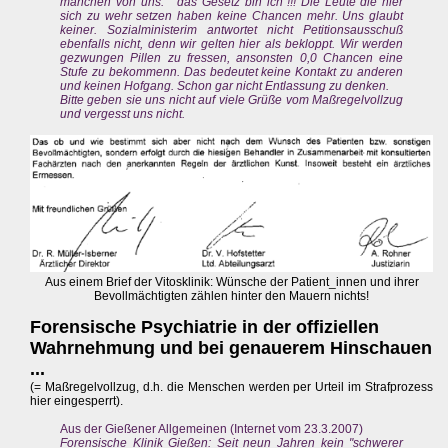
manchen von uns: " das Gesetz bin ich"!!! Die Leute die hier
sich zu wehr setzen haben keine Chancen mehr. Uns glaubt
keiner. Sozialministerim antwortet nicht Petitionsausschuß
ebenfalls nicht, denn wir gelten hier als bekloppt. Wir werden
gezwungen Pillen zu fressen, ansonsten 0,0 Chancen eine
Stufe zu bekommenn. Das bedeutet keine Kontakt zu anderen
und keinen Hofgang. Schon gar nicht Entlassung zu denken.
Bitte geben sie uns nicht auf viele Grüße vom Maßregelvollzug
und vergesst uns nicht.
Aus einem Brief der Vitosklinik: Wünsche der Patient_innen und ihrer
Bevollmächtigten zählen hinter den Mauern nichts!
Forensische Psychiatrie in der offiziellen
Wahrnehmung und bei genauerem Hinschauen
...
(= Maßregelvollzug, d.h. die Menschen werden per Urteil im Strafprozess
hier eingesperrt).
Aus der Gießener Allgemeinen (Internet vom 23.3.2007)
Forensische Klinik Gießen: Seit neun Jahren kein "schwerer