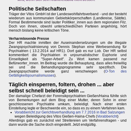
Politische Seilschaften
Träger der Vitos GmbH ist der Landeswohlfahrtsverband - und der besteht
wiederum aus kommunalen Gebietskörperschaften (Landkreise, Sätdte).
Formal Bestimmende sind lauter Politiker_innen aus dem regionalen Filz.
Doch von ihnen, obwohl unterschiedlichen Parteien angehörig, hört
mensch bislang keine kritischen Töne.
Verharmlosende Presse
Der HR machte inmitten der Auseinandersetzungen um die illegale
Zwangspsychiatrisierung von Dennis Stephan eine Werbesendung für
Psychiatrien ( 13.2.2014 auf HR1). Dort gab es nur Lob. Der HR selbst
kommentiert die Psychiatrien in unjournalistischer Euphorie und
Einseitigkeit als "Super-Arbeit". Zu Wort kamen passend nur
Befürworter_innen. Im Beitrag wurde die Behauptung, dass alles freiwillig
sei und die Behandlungsprogramme sehr spezifisch. Die
Zwangspsychiatrie werde ganz verschwiegen (
O-Ton des
Gefälligkeitsjournalismusses
).
Täglich einsperren, foltern, drohen ... aber
selbst schnell beleidigt sein ...
Der damalige Chefarzt der Forensikpsychiatrien Gießen/Haina fühlte sich
von Bemerkungen auf dem Blog einer Mutter, deren Sohn in einer
geschlossenen Psychiatrie umkam, beleidigt. Nach einer ersten
Einstellung legte er Beschwerde ein, so dass es zu einem Verfahren kam.
Vorabbericht zur Gerichtsverhandlung am 7.7.2016 in Bad Salzungen
wegen Beleidigung des Vitos Gießen-Haina-Chefs (
Vorabbericht
)
Allerdings gab es zunächst viel Streitereien um Verfahrensfragen - und
dann wurde die Sache doch eingestellt. Jetzt endgültig.