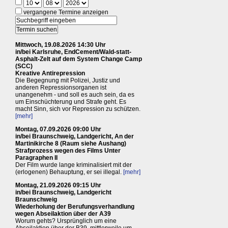
vergangene Termine anzeigen
Mittwoch, 19.08.2026 14:30 Uhr
in/bei Karlsruhe, EndCement/Wald-statt-
Asphalt-Zelt auf dem System Change Camp
(SCC)
Kreative Antirepression
Die Begegnung mit Polizei, Justiz und
anderen Repressionsorganen ist
unangenehm - und soll es auch sein, da es
um Einschüchterung und Strafe geht. Es
macht Sinn, sich vor Repression zu schützen.
[mehr]
Montag, 07.09.2026 09:00 Uhr
in/bei Braunschweig, Landgericht, An der
Martinikirche 8 (Raum siehe Aushang)
Strafprozess wegen des Films Unter
Paragraphen II
Der Film wurde lange kriminalisiert mit der
(erlogenen) Behauptung, er sei illegal.
[mehr]
Montag, 21.09.2026 09:15 Uhr
in/bei Braunschweig, Landgericht
Braunschweig
Wiederholung der Berufungsverhandlung
wegen Abseilaktion über der A39
Worum gehts? Ursprünglich um eine
Abseilaktion über der B39, mittlerweile um