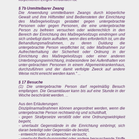
§ 7b Unmittelbarer Zwang
Die Anwendung unmittelbaren Zwangs durch körperliche
Gewalt und ihre Hilfsmittel sind Bediensteten der Einrichtung
des Maßregelvollzugs gestattet gegen untergebrachte
Personen oder gegen Personen, die eine untergebrachte
Person zu befreien versuchen oder widerrechlich in den
Bereich der Einrichtung des Maßregelvollzugs eindringen und
sich unbefugt darin aufhalten, wenn dies erforderlich ist, um die
Behandlungsmaßnahmen, zu deren Duldung die
untergebrachte Person verpflichtet ist, oder Maßnahmen zur
Aufrechterhaltung der Sicherheit oder Ordnung in der
Einrichtung des Maßregelvollzugs oder einer anderen
Unterbringungseinrichtung, insbesondere bei Aufenthalten von
unter-gebrachten Personen in einem Allgemeinkrankenhaus,
durchzuführen und der damit verfolgte Zweck auf andere
Weise nicht erreicht werden kann." ...
§ 17 Besuche
(1) Die untergebrachte Person darf regelmäßig Besuch
empfangen. Die Gesamtdauer kann bis auf eine Stunde in der
Woche beschränkt werden. ...
Aus den Erläuterungen:
Disziplinarmaßnahmen können angeordnet werden, wenn die
untergebrachte Person rechtswid-rig und schuldhaft,
- gegen Strafgesetze verstößt oder eine Ordnungswidrigkeit
begeht,
- unerlaubt Gegenstände in die Einrichtung einbringt, sich
daran beteiligt oder Gegenstän-de besitzt,
- entweicht oder zu entweichen versucht,
- unerlaubt Betäubungsmittel oder andere berauschende Stoffe