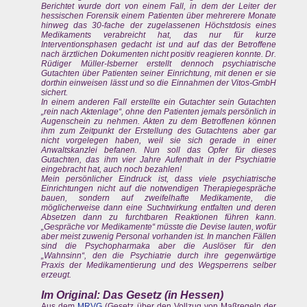
Berichtet wurde dort von einem Fall, in dem der Leiter der
hessischen Forensik einem Patienten über mehrerere Monate
hinweg das 30-fache der zugelassenen Höchstdosis eines
Medikaments verabreicht hat, das nur für kurze
Interventionsphasen gedacht ist und auf das der Betroffene
nach ärztlichen Dokumenten nicht positiv reagieren konnte. Dr.
Rüdiger Müller-Isberner erstellt dennoch psychiatrische
Gutachten über Patienten seiner Einrichtung, mit denen er sie
dorthin einweisen lässt und so die Einnahmen der Vitos-GmbH
sichert.
In einem anderen Fall erstellte ein Gutachter sein Gutachten
„rein nach Aktenlage“, ohne den Patienten jemals persönlich in
Augenschein zu nehmen. Akten zu dem Betroffenen können
ihm zum Zeitpunkt der Erstellung des Gutachtens aber gar
nicht vorgelegen haben, weil sie sich gerade in einer
Anwaltskanzlei befanen. Nun soll das Opfer für dieses
Gutachten, das ihm vier Jahre Aufenthalt in der Psychiatrie
eingebracht hat, auch noch bezahlen!
Mein persönlicher Eindruck ist, dass viele psychiatrische
Einrichtungen nicht auf die notwendigen Therapiegespräche
bauen, sondern auf zweifelhafte Medikamente, die
möglicherweise dann eine Suchtwirkung entfalten und deren
Absetzen dann zu furchtbaren Reaktionen führen kann.
„Gespräche vor Medikamente“ müsste die Devise lauten, wofür
aber meist zuwenig Personal vorhanden ist. In manchen Fällen
sind die Psychopharmaka aber die Auslöser für den
„Wahnsinn“, den die Psychiatrie durch ihre gegenwärtige
Praxis der Medikamentierung und des Wegsperrens selber
erzeugt.
Im Original: Das Gesetz (in Hessen)
Aus dem
MRVG
(Gesetz über den Vollzug von Maßregeln der