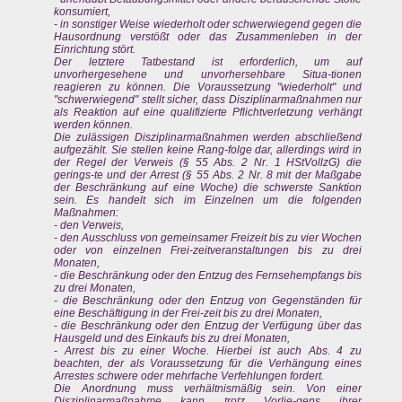
konsumiert,
- in sonstiger Weise wiederholt oder schwerwiegend gegen die
Hausordnung verstößt oder das Zusammenleben in der
Einrichtung stört.
Der letztere Tatbestand ist erforderlich, um auf
unvorhergesehene und unvorhersehbare Situa-tionen
reagieren zu können. Die Voraussetzung "wiederholt" und
"schwerwiegend" stellt sicher, dass Disziplinarmaßnahmen nur
als Reaktion auf eine qualifizierte Pflichtverletzung verhängt
werden können.
Die zulässigen Disziplinarmaßnahmen werden abschließend
aufgezählt. Sie stellen keine Rang-folge dar, allerdings wird in
der Regel der Verweis (§ 55 Abs. 2 Nr. 1 HStVollzG) die
gerings-te und der Arrest (§ 55 Abs. 2 Nr. 8 mit der Maßgabe
der Beschränkung auf eine Woche) die schwerste Sanktion
sein. Es handelt sich im Einzelnen um die folgenden
Maßnahmen:
- den Verweis,
- den Ausschluss von gemeinsamer Freizeit bis zu vier Wochen
oder von einzelnen Frei-zeitveranstaltungen bis zu drei
Monaten,
- die Beschränkung oder den Entzug des Fernsehempfangs bis
zu drei Monaten,
- die Beschränkung oder den Entzug von Gegenständen für
eine Beschäftigung in der Frei-zeit bis zu drei Monaten,
- die Beschränkung oder den Entzug der Verfügung über das
Hausgeld und des Einkaufs bis zu drei Monaten,
- Arrest bis zu einer Woche. Hierbei ist auch Abs. 4 zu
beachten, der als Voraussetzung für die Verhängung eines
Arrestes schwere oder mehrfache Verfehlungen fordert.
Die Anordnung muss verhältnismäßig sein. Von einer
Disziplinarmaßnahme kann trotz Vorlie-gens ihrer