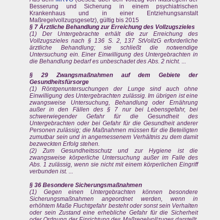
Besserung und Sicherung in einem psychiatrischen
Krankenhaus und in einer Entziehungsanstalt
Maßregelvollzugsgesetz), gültig bis 2015
§ 7 Ärztliche Behandlung zur Erreichung des Vollzugszieles
(1) Der Untergebrachte erhält die zur Erreichung des
Vollzugszieles nach § 136 S. 2, 137 StVollzG erforderliche
ärztliche Behandlung; sie schließt die notwendige
Untersuchung ein. Einer Einwilligung des Untergebrachten in
die Behandlung bedarf es unbeschadet des Abs. 2 nicht. ...
§ 29 Zwangsmaßnahmen auf dem Gebiete der
Gesundheitsfürsorge
(1) Röntgenuntersuchungen der Lunge sind auch ohne
Einwilligung des Untergebrachten zulässig. Im übrigen ist eine
zwangsweise Untersuchung, Behandlung oder Ernährung
außer in den Fällen des § 7 nur bei Lebensgefahr, bei
schwerwiegender Gefahr für die Gesundheit des
Untergebrachten oder bei Gefahr für die Gesundheit anderer
Personen zulässig; die Maßnahmen müssen für die Beteiligten
zumutbar sein und in angemessenem Verhältnis zu dem damit
bezweckten Erfolg stehen.
(2) Zum Gesundheitsschutz und zur Hygiene ist die
zwangsweise körperliche Untersuchung außer im Falle des
Abs. 1 zulässig, wenn sie nicht mit einem körperlichen Eingriff
verbunden ist. ...
§ 36 Besondere Sicherungsmaßnahmen
(1) Gegen einen Untergebrachten können besondere
Sicherungsmaßnahmen angeordnet werden, wenn in
erhöhtem Maße Fluchtgefahr besteht oder sonst sein Verhalten
oder sein Zustand eine erhebliche Gefahr für die Sicherheit
oder Ordnung der Einrichtung des Maßregelvollzuges darstellt,