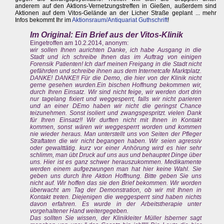
anderem auf den Aktions-Vernetzungstreffen in Gießen, außerdem sind
Aktionen auf dem Vitos-Gelände an der Licher Straße geplant ... mehr
Infos bekommt Ihr im
Aktionsraum/Antiquariat Guthschrift
!
Im Original: Ein Brief aus der Vitos-Klinik
Eingetroffen am 10.2.2014, anonym:
wir sollen Ihnen aurichten Danke, ich habe Ausgang in die
Stadt und ich schreibe Ihnen das im Auftrag von einigen
Forensik Patienten! Ich darf meinen Freigang in die Stadt nicht
gefährden und schreibe ihnen aus dem Internetcafe Marktplatz.
DANKE! DANKE!! Für die Demo, die hier von der Klinik nicht
gerne gesehen wurden.Ein bischen Hoffnung bekommen wir,
durch Ihren Einsatz. Wir sind nicht feige, wir werden dort drin
nur tagelang fixiert und weggesperrt, falls wir nicht parieren
und an einer DEmo haben wir nicht die geringst Chance
teizunehmen. Sonst isoliert und zwangsgespritzt. vielen Dank
für Ihren Einsatz!! Wir durften nicht mit Ihnen in Kontakt
kommen, sonst wären wir weggesperrt worden und kommen
nie wieder heraus. Man unterstellt uns von Seiten der Pfleger
Straftaten die wir nicht begangen haben. Wir seien agressiv
oder gewalttätig. kurz vor einer Anhörung wird es hier sehr
schlimm, man übt Druck auf uns aus und behauptet Dinge über
uns. Hier ist es ganz schwer herauszukommen. Medikamente
werden einem aufgezwungen man hat hier keine Wahl. Sie
geben uns durch Ihre Aktion Hoffnung. Bitte geben Sie uns
nicht auf. Wir hoffen das sie den Brief bekommen. Wir worden
überwacht am Tag der Demonstration, ob wir mit Ihnen in
Kontakt treten. Diejenigen die weggesperrt sind haben nichts
davon erfahren. Es wurde in der Arbeitstherapie unter
vorgehaltener Hand weitergegeben.
Das sollten Sie wissen, der Klinikleiter Müller Isberner sagt