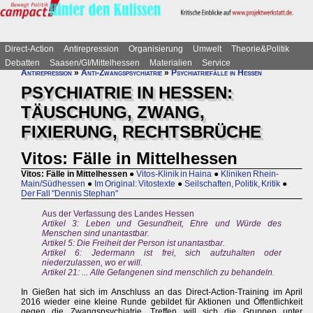
Direct-Action
Antirepression
Organisierung
Umwelt
Theorie&Politik
Debatten
Saasen/GI/Mittelhessen
Materialien
Service
Antirepression
»
Anti-Zwangspsychiatrie
»
Psychiatriefälle in Hessen
PSYCHIATRIE IN HESSEN:
TÄUSCHUNG, ZWANG,
FIXIERUNG, RECHTSBRÜCHE
Vitos: Fälle in Mittelhessen
Vitos: Fälle in Mittelhessen
●
Vitos-Klinik in Haina
●
Kliniken Rhein-
Main/Südhessen
●
Im Original: Vitostexte
●
Seilschaften, Politik, Kritik
●
Der Fall "Dennis Stephan"
Aus der Verfassung des Landes Hessen
Artikel 3: Leben und Gesundheit, Ehre und Würde des
Menschen sind unantastbar.
Artikel 5: Die Freiheit der Person ist unantastbar.
Artikel 6: Jedermann ist frei, sich aufzuhalten oder
niederzulassen, wo er will.
Artikel 21: ... Alle Gefangenen sind menschlich zu behandeln.
In Gießen hat sich im Anschluss an das Direct-Action-Training im April
2016 wieder eine kleine Runde gebildet für Aktionen und Öffentlichkeit
gegen die Zwangspsychiatrie. Treffen will sich die Gruppen unter