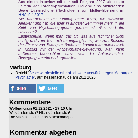
Aus einem Interview mit der seit Frühjahr 2017 als neuer
Leiterin der Forensikpsychiatrien Gießen/Haina amtierenden
Beate Eusterschulte (Nachfolgerin von Müller-Isberner), in:
HNA, 9.4.2017
Sie übernehmen die Leitung einer Klinik, die weltweite
Anerkennung hat, die aber in jüngster Zeit immer mehr in die
Kritik von Psychiatriegegnern geraten ist. Was sind die
Ursachen?
Eusterschulte: Wenn man das tut, was aus fachlicher Sicht
richtig und zum Teil auch unumgänglich ist, wie zum Beispiel
der Einsatz von Zwangsmaßnahmen, kommt man automatisch
in Konflikt mit der Antipsychiatrie-Bewegung. Man kann
außerdem beobachten, dass sich die Antipsychiatrie-
Bewegung zunehmend organisiert.
Marburg
Bericht "
Beschwerdestelle erhebt schwere Vorwürfe gegen Marburger
Psychiatrie
", auf: hessenschau.de am 20.2.2025
Kommentare
Wolfgang am 01.12.2021 - 17:10 Uhr
Was ändert sich? Nichts ändert sich!
Die Vitos Klinik hat das Machtmonopol
Kommentar abgeben